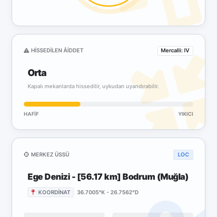
HISSEDILEN ÅIDDET
Mercalli: IV
Orta
Kapalı mekanlarda hissedilir, uykudan uyandırabilir.
HAFIF
YIKICI
MERKEZ ÜSSÜ
LOC
Ege Denizi - [56.17 km] Bodrum (Muğla)
KOORDİNAT
36.7005°K - 26.7562°D