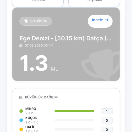
deprem
büyüklük
İncele
EN BÜYÜK
Ege Denizi - [50.15 km] Datça (Muğla)
07.08.2026 05:44
1.3
ML
BÜYÜKLÜK DAĞILIMI
MIKRO
1
< 3.0
KÜÇÜK
0
3.0 - 4.0
HAFIF
0
4.0 - 5.0