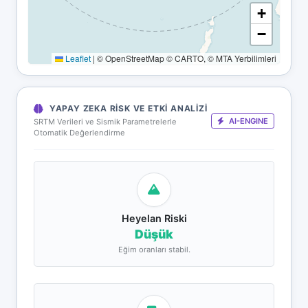
+
−
Leaflet
|
© OpenStreetMap © CARTO, © MTA Yerbilimleri
YAPAY ZEKA RISK VE ETKI ANALIZI
AI-ENGINE
SRTM Verileri ve Sismik Parametrelerle
Otomatik Değerlendirme
Heyelan Riski
Düşük
Eğim oranları stabil.