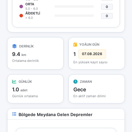
ORTA
0
5.0 - 6.0
ÅIDDETLI
0
> 6.0
YOÄUN GÜN
DERİNLİK
9.4
1
07.08.2026
km
Ortalama derinlik
En yüksek kayıt sayısı
GÜNLÜK
ZAMAN
1.0
Gece
adet
Günlük ortalama
En aktif zaman dilimi
Bölgede Meydana Gelen Depremler