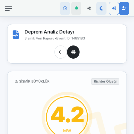
İnternet
bağlantınız
koptu!
Çevrimdışı
Deprem Analiz Detayı
moddasınız.
Sismik Veri Raporu
•
Event ID: 1489183
SISMIK BÜYÜKLÜK
Richter Ölçeği
4.2
MW