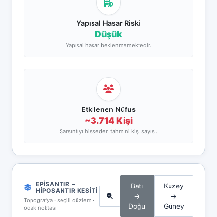
Yapısal Hasar Riski
Düşük
Yapısal hasar beklenmemektedir.
Etkilenen Nüfus
~3.714 Kişi
Sarsıntıyı hisseden tahmini kişi sayısı.
EPISANTIR –
Batı
Kuzey
HIPOSANTIR KESITI
→
→
Topografya · seçili düzlem ·
Doğu
Güney
odak noktası