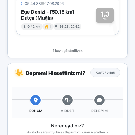
05:44:38
07.08.2026
Ege Denizi - [50.15 km]
1.3
Datça (Muğla)
1
ML
9.42 km
I
36.25, 27.62
1 kayıt gösteriliyor.
Depremi Hissettiniz mi?
Kayıt Formu
KONUM
ÅIDDET
DENEYIM
Neredeydiniz?
Haritada sarsıntıyı hissettiğiniz konumu işaretleyin.