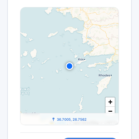
+
−
36.7005, 26.7562
Leaflet
|
© OpenStreetMap © CARTO