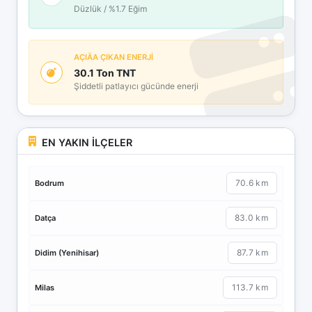
Düzlük / %1.7 Eğim
AÇIÄA ÇIKAN ENERJİ
30.1 Ton TNT
Şiddetli patlayıcı gücünde enerji
EN YAKIN İLÇELER
70.6 km
Bodrum
83.0 km
Datça
87.7 km
Didim (Yenihisar)
113.7 km
Milas