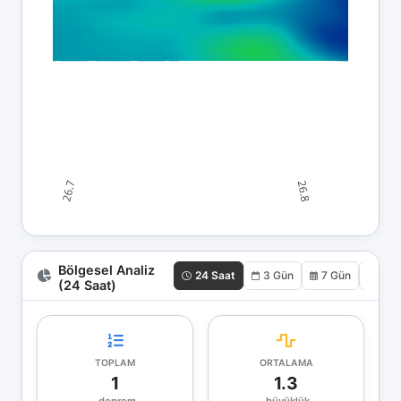
Bölgesel Analiz
24 Saat
3 Gün
7 Gün
30 
(24 Saat)
TOPLAM
ORTALAMA
1
1.3