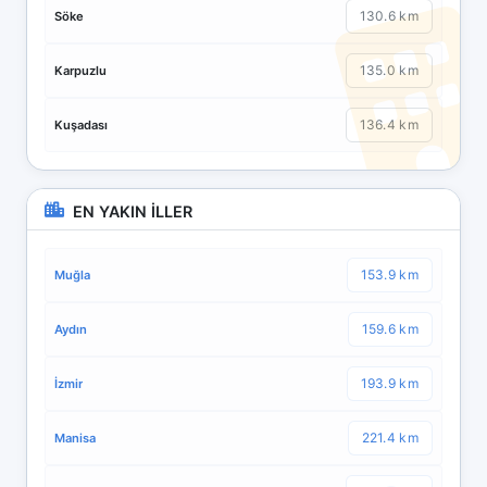
130.6 km
Söke
135.0 km
Karpuzlu
136.4 km
Kuşadası
EN YAKIN İLLER
153.9 km
Muğla
159.6 km
Aydın
193.9 km
İzmir
221.4 km
Manisa