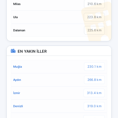
210.6 km
Milas
223.8 km
Ula
225.6 km
Dalaman
EN YAKIN İLLER
230.1 km
Muğla
266.8 km
Aydın
313.4 km
İzmir
319.0 km
Denizli