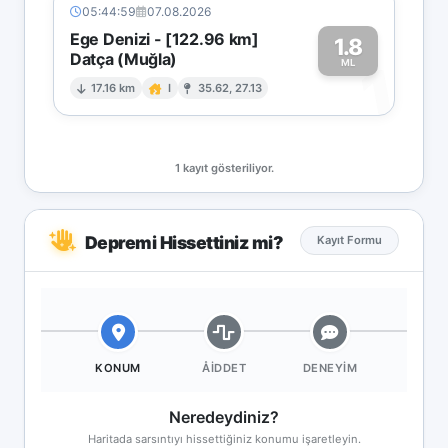
05:44:59
07.08.2026
Ege Denizi - [122.96 km]
1.8
Datça (Muğla)
1
ML
17.16 km
I
35.62, 27.13
1 kayıt gösteriliyor.
Depremi Hissettiniz mi?
Kayıt Formu
KONUM
ÅIDDET
DENEYIM
Neredeydiniz?
Haritada sarsıntıyı hissettiğiniz konumu işaretleyin.