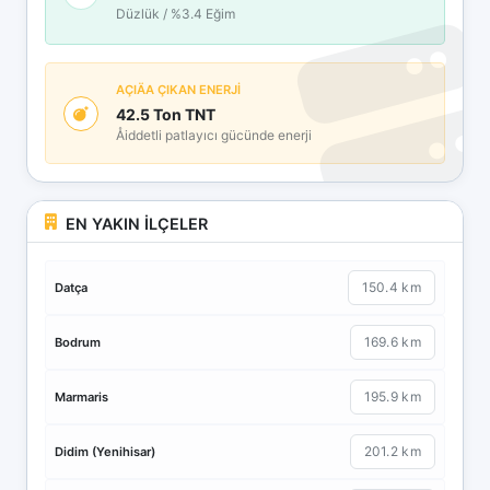
Düzlük / %3.4 Eğim
AÇIÄA ÇIKAN ENERJİ
42.5 Ton TNT
Åiddetli patlayıcı gücünde enerji
EN YAKIN İLÇELER
150.4 km
Datça
169.6 km
Bodrum
195.9 km
Marmaris
201.2 km
Didim (Yenihisar)