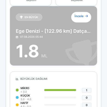
deprem
büyüklük
İncele
EN BÜYÜK
Ege Denizi - [122.96 km] Datça (Muğla)
07.08.2026 05:44
1.8
ML
BÜYÜKLÜK DAĞILIMI
MIKRO
1
< 3.0
KÜÇÜK
0
3.0 - 4.0
HAFIF
0
4.0 - 5.0