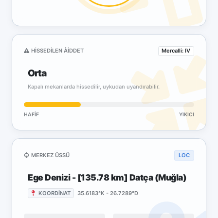
HISSEDILEN ÅIDDET
Mercalli: IV
Orta
Kapalı mekanlarda hissedilir, uykudan uyandırabilir.
HAFIF
YIKICI
MERKEZ ÜSSÜ
LOC
Ege Denizi - [135.78 km] Datça (Muğla)
KOORDİNAT
35.6183°K - 26.7289°D