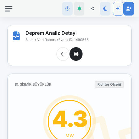
İnternet
bağlantınız
koptu!
Çevrimdışı
Deprem Analiz Detayı
moddasınız.
Sismik Veri Raporu
•
Event ID: 1490565
SISMIK BÜYÜKLÜK
Richter Ölçeği
4.3
MW