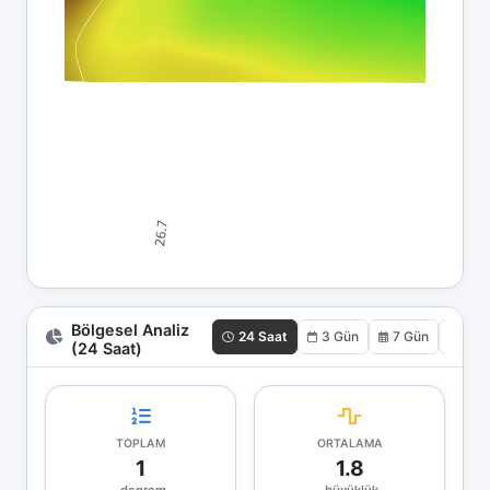
Bölgesel Analiz
24 Saat
3 Gün
7 Gün
30 
(24 Saat)
TOPLAM
ORTALAMA
1
1.8