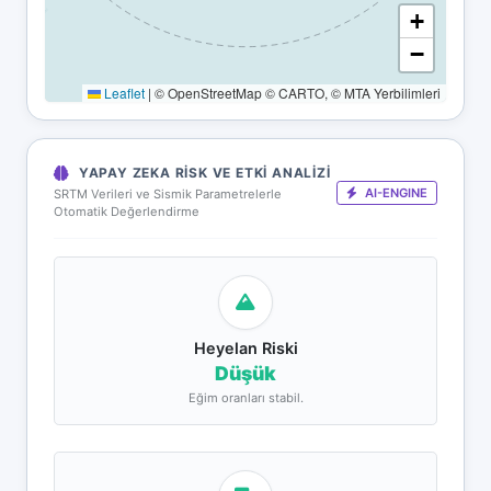
+
−
Leaflet
|
© OpenStreetMap © CARTO, © MTA Yerbilimleri
YAPAY ZEKA RISK VE ETKI ANALIZI
AI-ENGINE
SRTM Verileri ve Sismik Parametrelerle
Otomatik Değerlendirme
Heyelan Riski
Düşük
Eğim oranları stabil.