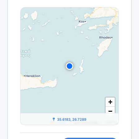
+
−
35.6183, 26.7289
Leaflet
|
© OpenStreetMap © CARTO