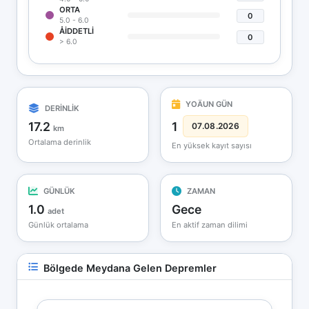
ORTA
0
5.0 - 6.0
ÅIDDETLI
0
> 6.0
YOÄUN GÜN
DERİNLİK
17.2
1
07.08.2026
km
Ortalama derinlik
En yüksek kayıt sayısı
GÜNLÜK
ZAMAN
1.0
Gece
adet
Günlük ortalama
En aktif zaman dilimi
Bölgede Meydana Gelen Depremler