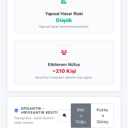
Yapısal Hasar Riski
Düşük
Yapısal hasar beklenmemektedir.
Etkilenen Nüfus
~210 Kişi
Sarsıntıyı hisseden tahmini kişi sayısı.
EPISANTIR –
Batı
Kuzey
HIPOSANTIR KESITI
→
→
Topografya · seçili düzlem ·
Doğu
Güney
odak noktası