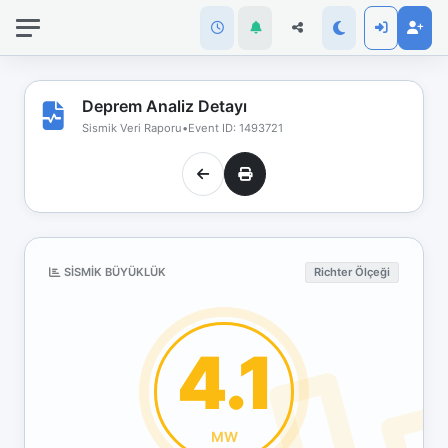
İnternet
bağlantınız
koptu!
Çevrimdışı
Deprem Analiz Detayı
moddasınız.
Sismik Veri Raporu
•
Event ID: 1493721
SISMIK BÜYÜKLÜK
Richter Ölçeği
4.1
MW