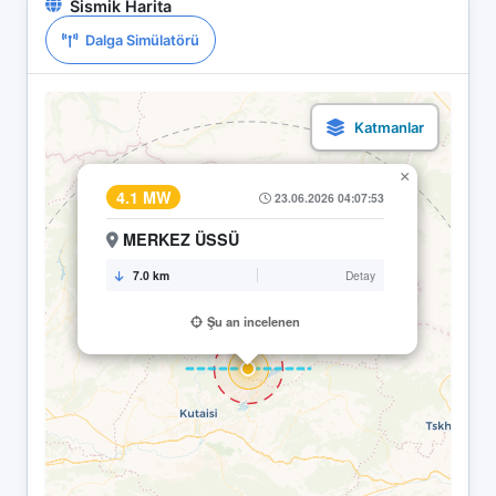
Sismik Harita
Dalga Simülatörü
×
4.1 MW
23.06.2026 04:07:53
MERKEZ ÜSSÜ
7.0 km
Detay
Şu an incelenen