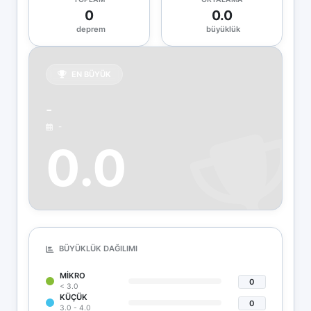
0
0.0
deprem
büyüklük
EN BÜYÜK
-
-
0.0
BÜYÜKLÜK DAĞILIMI
MIKRO
0
< 3.0
KÜÇÜK
0
3.0 - 4.0