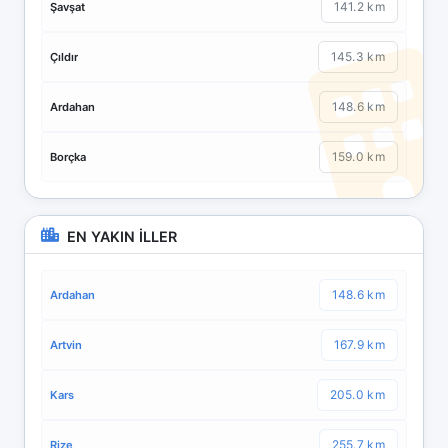
141.2 km
Şavşat
145.3 km
Çıldır
148.6 km
Ardahan
159.0 km
Borçka
EN YAKIN İLLER
148.6 km
Ardahan
167.9 km
Artvin
205.0 km
Kars
255.7 km
Rize