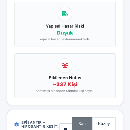
Yapısal Hasar Riski
Düşük
Yapısal hasar beklenmemektedir.
Etkilenen Nüfus
~337 Kişi
Sarsıntıyı hisseden tahmini kişi sayısı.
EPISANTIR –
Batı
Kuzey
HIPOSANTIR KESITI
→
→