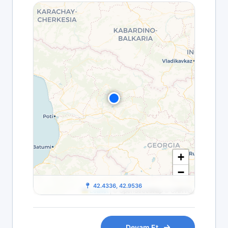
+
−
42.4336, 42.9536
Leaflet
|
© OpenStreetMap © CARTO
Devam Et