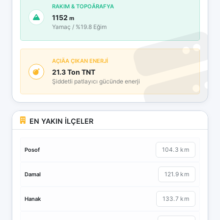
RAKIM & TOPOÄRAFYA
1152
m
Yamaç / %19.8 Eğim
AÇIÄA ÇIKAN ENERJİ
21.3 Ton TNT
Şiddetli patlayıcı gücünde enerji
EN YAKIN İLÇELER
104.3 km
Posof
121.9 km
Damal
133.7 km
Hanak