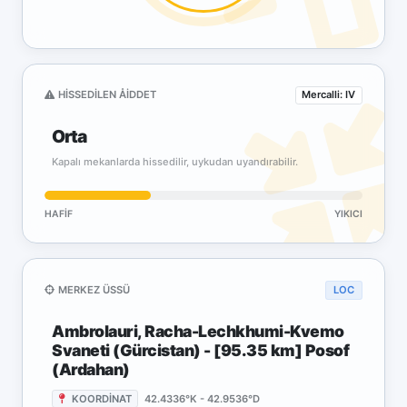
HISSEDILEN ÅIDDET
Mercalli: IV
Orta
Kapalı mekanlarda hissedilir, uykudan uyandırabilir.
HAFIF
YIKICI
MERKEZ ÜSSÜ
LOC
Ambrolauri, Racha-Lechkhumi-Kvemo
Svaneti (Gürcistan) - [95.35 km] Posof
(Ardahan)
KOORDİNAT
42.4336°K - 42.9536°D