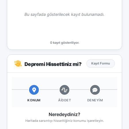
Bu sayfada gösterilecek kayıt bulunamadı.
0 kayıt gösteriliyor.
Depremi Hissettiniz mi?
Kayıt Formu
KONUM
ÅIDDET
DENEYIM
Neredeydiniz?
Haritada sarsıntıyı hissettiğiniz konumu işaretleyin.