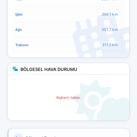
294.1 km
Iğdır
301.7 km
Ağrı
311.2 km
Trabzon
BÖLGESEL HAVA DURUMU
Bağlantı hatası.