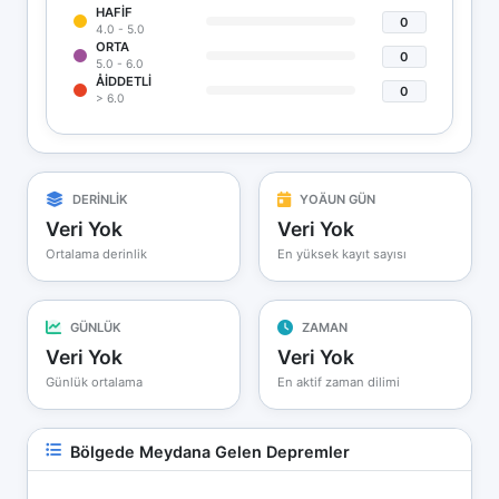
HAFIF
0
4.0 - 5.0
ORTA
0
5.0 - 6.0
ÅIDDETLI
0
> 6.0
DERİNLİK
YOÄUN GÜN
Veri Yok
Veri Yok
Ortalama derinlik
En yüksek kayıt sayısı
GÜNLÜK
ZAMAN
Veri Yok
Veri Yok
Günlük ortalama
En aktif zaman dilimi
Bölgede Meydana Gelen Depremler