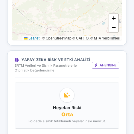
+
−
Leaflet
|
© OpenStreetMap © CARTO, © MTA Yerbilimleri
YAPAY ZEKA RISK VE ETKI ANALIZI
AI-ENGINE
SRTM Verileri ve Sismik Parametrelerle
Otomatik Değerlendirme
Heyelan Riski
Orta
Bölgede sismik tetiklemeli heyelan riski mevcut.