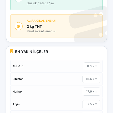
Düzlük / %8.6 Eğim
AÇIÄA ÇIKAN ENERJİ
2 kg TNT
Yerel sarsıntı enerjisi
EN YAKIN İLÇELER
8.3 km
Ekinözü
15.6 km
Elbistan
17.9 km
Nurhak
37.5 km
Afşin