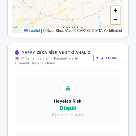
+
−
Leaflet
|
© OpenStreetMap © CARTO, © MTA Yerbilimleri
YAPAY ZEKA RISK VE ETKI ANALIZI
AI-ENGINE
SRTM Verileri ve Sismik Parametrelerle
Otomatik Değerlendirme
Heyelan Riski
Düşük
Eğim oranları stabil.