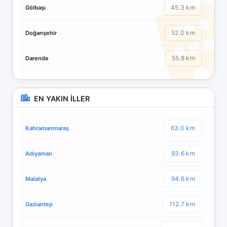
45.3 km
Gölbaşı
52.0 km
Doğanşehir
55.8 km
Darende
EN YAKIN İLLER
63.0 km
Kahramanmaraş
93.6 km
Adıyaman
94.6 km
Malatya
112.7 km
Gaziantep