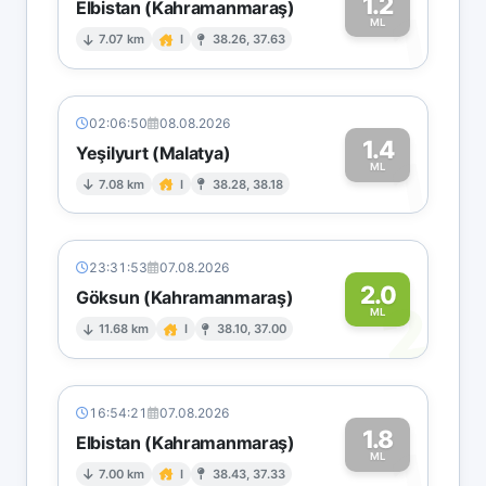
1.2
Elbistan (Kahramanmaraş)
1
ML
7.07 km
I
38.26, 37.63
02:06:50
08.08.2026
1.4
Yeşilyurt (Malatya)
1
ML
7.08 km
I
38.28, 38.18
23:31:53
07.08.2026
2.0
Göksun (Kahramanmaraş)
2
ML
11.68 km
I
38.10, 37.00
16:54:21
07.08.2026
1.8
Elbistan (Kahramanmaraş)
1
ML
7.00 km
I
38.43, 37.33