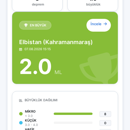
deprem
büyüklük
İncele
EN BÜYÜK
Elbistan (Kahramanmaraş)
07.08.2026 15:15
2.0
ML
BÜYÜKLÜK DAĞILIMI
MIKRO
8
< 3.0
KÜÇÜK
0
3.0 - 4.0
HAFIF