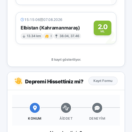
15:15:06
07.08.2026
2.0
Elbistan (Kahramanmaraş)
2
ML
13.34 km
I
38.04, 37.46
8 kayıt gösteriliyor.
Depremi Hissettiniz mi?
Kayıt Formu
KONUM
ÅIDDET
DENEYIM