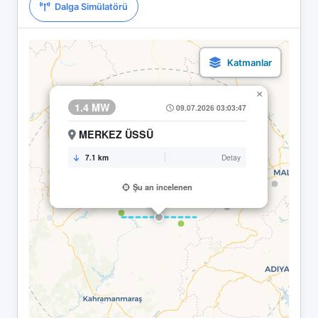
Dalga Simülatörü
×
1.4 MW
09.07.2026 03:03:47
MERKEZ ÜSSÜ
7.1 km
Detay
Şu an incelenen