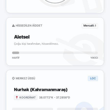
HISSEDILEN ÅIDDET
Mercalli: I
Aletsel
Çoğu kişi tarafından, hissedilmez.
HAFIF
YIKICI
MERKEZ ÜSSÜ
LOC
Nurhak (Kahramanmaraş)
KOORDİNAT
38.0772°K - 37.2856°D