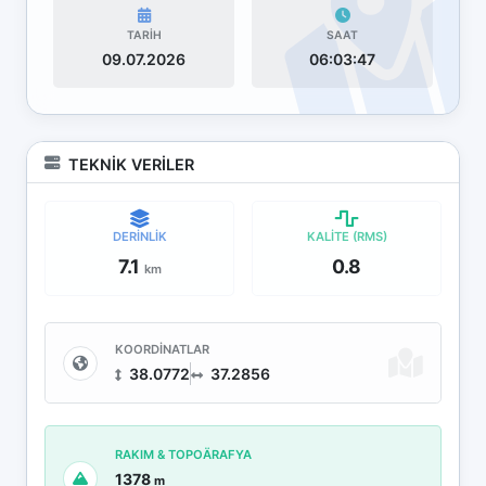
TARİH
SAAT
09.07.2026
06:03:47
TEKNİK VERİLER
DERİNLİK
KALİTE (RMS)
7.1
0.8
km
KOORDİNATLAR
38.0772
37.2856
RAKIM & TOPOÄRAFYA
1378
m