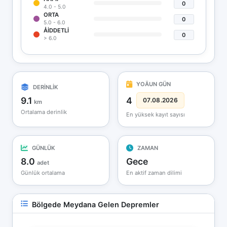
0
4.0 - 5.0
ORTA
0
5.0 - 6.0
ÅIDDETLI
0
> 6.0
YOÄUN GÜN
DERİNLİK
9.1
4
07.08.2026
km
Ortalama derinlik
En yüksek kayıt sayısı
GÜNLÜK
ZAMAN
8.0
Gece
adet
Günlük ortalama
En aktif zaman dilimi
Bölgede Meydana Gelen Depremler