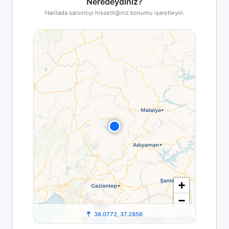
Neredeydiniz?
Haritada sarsıntıyı hissettiğiniz konumu işaretleyin.
+
−
38.0772, 37.2856
Leaflet
|
© OpenStreetMap © CARTO