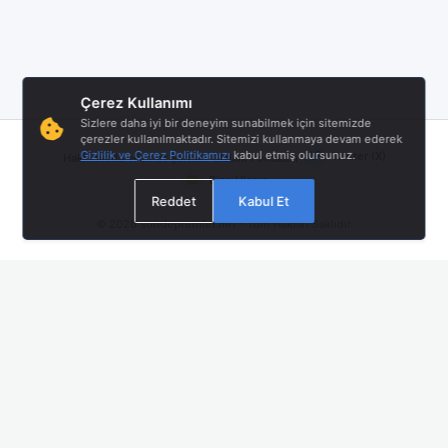
Çerez Kullanımı
Sizlere daha iyi bir deneyim sunabilmek için sitemizde
çerezler kullanılmaktadır. Sitemizi kullanmaya devam ederek
|
|
|
Gizlilik ve Çerez Politikamızı
kabul etmiş olursunuz.
Twitter (X)
Hakkımızda
Hizmet Şartları
Gizlilik Politikası
Bize Ulaşın
Reddet
Kabul Et
© 2026
sondepremler.net
- Tüm Hakları Saklıdır.
Mobil Uygulamamız Yayında!
En güncel deprem bildirimlerini anında almak için Android
uygulamamızı indirin.