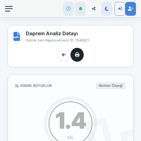
İnternet
bağlantınız
koptu!
Çevrimdışı
Deprem Analiz Detayı
moddasınız.
Sismik Veri Raporu
•
Event ID: 1546921
SISMIK BÜYÜKLÜK
Richter Ölçeği
1.4
ML