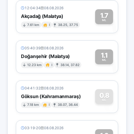
12:04:34
08.08.2026
1.7
Akçadağ (Malatya)
1
ML
7.61 km
I
38.25, 37.75
05:40:39
08.08.2026
1.1
Doğanşehir (Malatya)
1
ML
12.23 km
I
38.14, 37.82
04:41:32
08.08.2026
0.8
Göksun (Kahramanmaraş)
0
ML
7.18 km
I
38.07, 36.44
03:19:20
08.08.2026