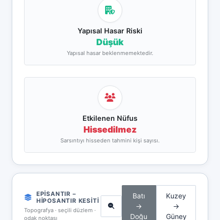
Yapısal Hasar Riski
Düşük
Yapısal hasar beklenmemektedir.
Etkilenen Nüfus
Hissedilmez
Sarsıntıyı hisseden tahmini kişi sayısı.
EPISANTIR –
Batı
Kuzey
HIPOSANTIR KESITI
→
→
Topografya · seçili düzlem ·
Doğu
Güney
odak noktası