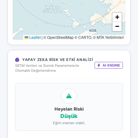
+
−
Leaflet
|
© OpenStreetMap © CARTO, © MTA Yerbilimleri
YAPAY ZEKA RISK VE ETKI ANALIZI
AI-ENGINE
SRTM Verileri ve Sismik Parametrelerle
Otomatik Değerlendirme
Heyelan Riski
Düşük
Eğim oranları stabil.