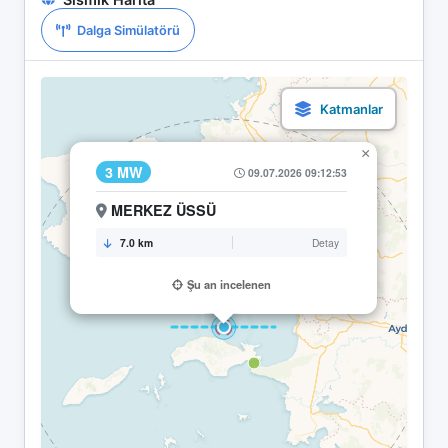
Dalga Simülatörü
×
3 MW
09.07.2026 09:12:53
MERKEZ ÜSSÜ
7.0 km
Detay
Şu an incelenen