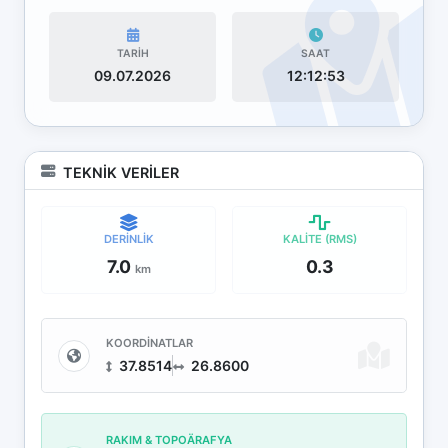
TARİH
SAAT
09.07.2026
12:12:53
TEKNİK VERİLER
DERİNLİK
KALİTE (RMS)
7.0
0.3
km
KOORDİNATLAR
37.8514
26.8600
RAKIM & TOPOÄRAFYA