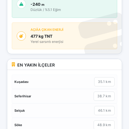
-240
m
Düzlük / %5.1 Eğim
AÇIÄA ÇIKAN ENERJİ
477 kg TNT
Yerel sarsıntı enerjisi
EN YAKIN İLÇELER
35.1 km
Kuşadası
38.7 km
Seferihisar
46.1 km
Selçuk
48.9 km
Söke