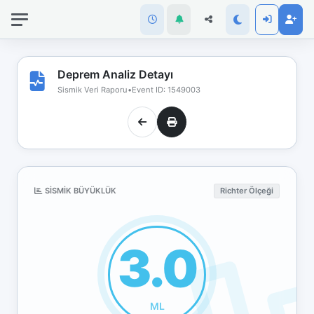
İnternet
bağlantınız
koptu!
Çevrimdışı
Deprem Analiz Detayı
moddasınız.
Sismik Veri Raporu
•
Event ID: 1549003
SISMIK BÜYÜKLÜK
Richter Ölçeği
3.0
ML