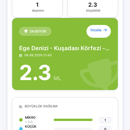
1
2.3
deprem
büyüklük
İncele
EN BÜYÜK
Ege Denizi - Kuşadası Körfezi - [15.99 km] Söke (Aydın)
08.08.2026 21:43
2.3
ML
BÜYÜKLÜK DAĞILIMI
MIKRO
1
< 3.0
KÜÇÜK
0