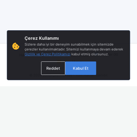
Çerez Kullanımı
Sizlere daha iyi bir deneyim sunabilmek için sitemizde
çerezler kullanılmaktadır. Sitemizi kullanmaya devam ederek
|
|
|
Gizlilik ve Çerez Politikamızı
kabul etmiş olursunuz.
Twitter (X)
Hakkımızda
Hizmet Şartları
Gizlilik Politikası
Bize Ulaşın
Reddet
Kabul Et
© 2026
sondepremler.net
- Tüm Hakları Saklıdır.
Mobil Uygulamamız Yayında!
En güncel deprem bildirimlerini anında almak için Android