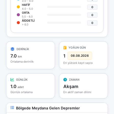
3.0 - 4.0
HAFIF
0
4.0 - 5.0
ORTA
0
5.0 - 6.0
ÅIDDETLI
0
> 6.0
YOÄUN GÜN
DERİNLİK
7.0
1
08.08.2026
km
Ortalama derinlik
En yüksek kayıt sayısı
GÜNLÜK
ZAMAN
1.0
Akşam
adet
Günlük ortalama
En aktif zaman dilimi
Bölgede Meydana Gelen Depremler