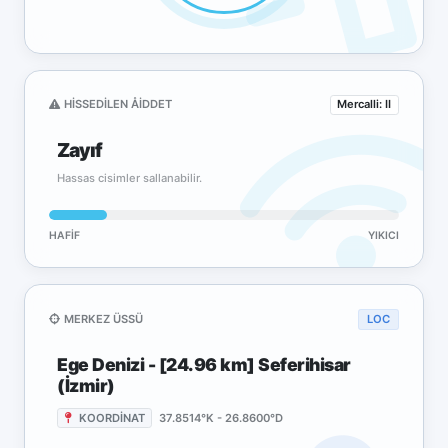
HISSEDILEN ÅIDDET
Mercalli: II
Zayıf
Hassas cisimler sallanabilir.
HAFIF
YIKICI
MERKEZ ÜSSÜ
LOC
Ege Denizi - [24.96 km] Seferihisar
(İzmir)
KOORDİNAT
37.8514°K - 26.8600°D