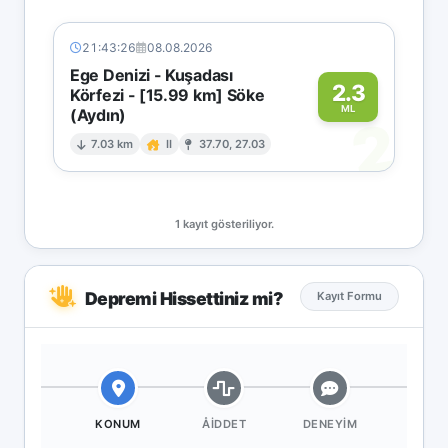
21:43:26
08.08.2026
Ege Denizi - Kuşadası
2.3
Körfezi - [15.99 km] Söke
ML
(Aydın)
2
7.03 km
II
37.70, 27.03
1 kayıt gösteriliyor.
Depremi Hissettiniz mi?
Kayıt Formu
KONUM
ÅIDDET
DENEYIM