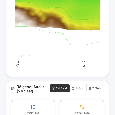
Bölgesel Analiz
24 Saat
3 Gün
7 Gün
30 
(24 Saat)
TOPLAM
ORTALAMA