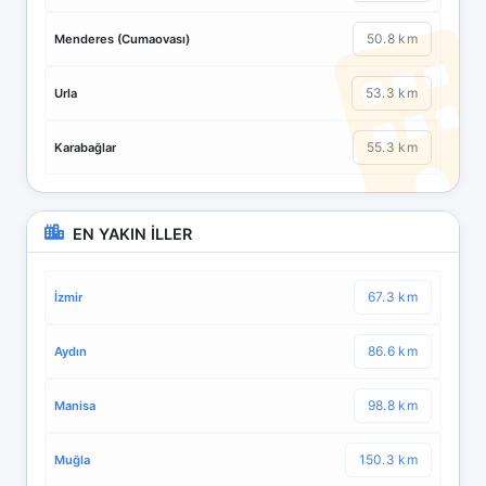
50.8 km
Menderes (Cumaovası)
53.3 km
Urla
55.3 km
Karabağlar
EN YAKIN İLLER
67.3 km
İzmir
86.6 km
Aydın
98.8 km
Manisa
150.3 km
Muğla