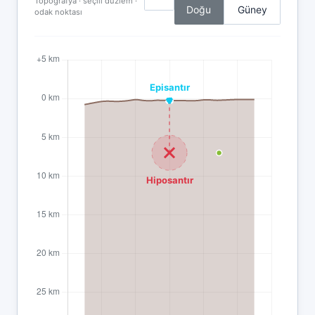
Topografya · seçili düzlem ·
Doğu
Güney
odak noktası