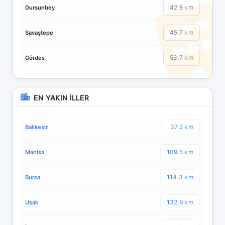
42.8 km
Dursunbey
45.7 km
Savaştepe
53.7 km
Gördes
EN YAKIN İLLER
37.2 km
Balıkesir
109.5 km
Manisa
114.3 km
Bursa
132.9 km
Uşak