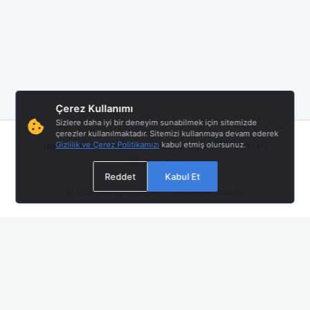
Çerez Kullanımı
Sizlere daha iyi bir deneyim sunabilmek için sitemizde
çerezler kullanılmaktadır. Sitemizi kullanmaya devam ederek
|
|
|
Gizlilik ve Çerez Politikamızı
kabul etmiş olursunuz.
Twitter (X)
Hakkımızda
Hizmet Şartları
Gizlilik Politikası
Bize Ulaşın
Reddet
Kabul Et
© 2026
sondepremler.net
- Tüm Hakları Saklıdır.
Mobil Uygulamamız Yayında!