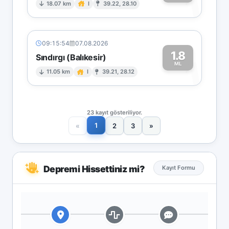
1
18.07 km
I
39.22, 28.10
09:15:54
07.08.2026
1.8
Sındırgı (Balıkesir)
1
ML
11.05 km
I
39.21, 28.12
23 kayıt gösteriliyor.
1
«
2
3
»
Depremi Hissettiniz mi?
Kayıt Formu