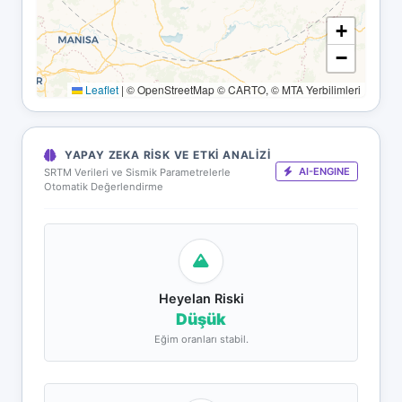
+
−
Leaflet
|
© OpenStreetMap © CARTO, © MTA Yerbilimleri
YAPAY ZEKA RISK VE ETKI ANALIZI
AI-ENGINE
SRTM Verileri ve Sismik Parametrelerle
Otomatik Değerlendirme
Heyelan Riski
Düşük
Eğim oranları stabil.