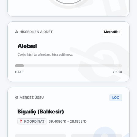
HISSEDILEN ÅIDDET
Mercalli: I
Aletsel
Çoğu kişi tarafından, hissedilmez.
HAFIF
YIKICI
MERKEZ ÜSSÜ
LOC
Bigadiç (Balıkesir)
KOORDİNAT
39.4086°K - 28.1858°D