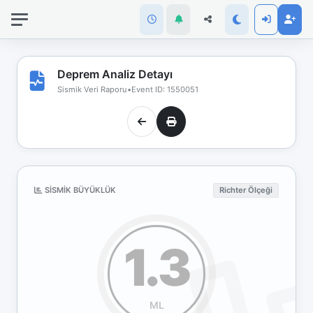
İnternet
bağlantınız
koptu!
Çevrimdışı
Deprem Analiz Detayı
moddasınız.
Sismik Veri Raporu
•
Event ID: 1550051
SISMIK BÜYÜKLÜK
Richter Ölçeği
1.3
ML