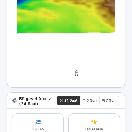
Bölgesel Analiz
24 Saat
3 Gün
7 Gün
30 
(24 Saat)
TOPLAM
ORTALAMA