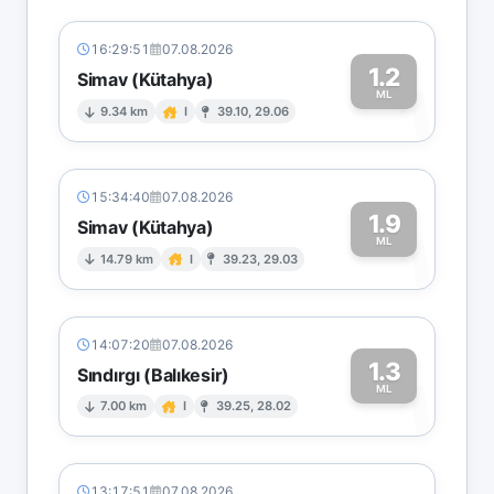
16:29:51
07.08.2026
1.2
Simav (Kütahya)
1
ML
9.34 km
I
39.10, 29.06
15:34:40
07.08.2026
1.9
Simav (Kütahya)
1
ML
14.79 km
I
39.23, 29.03
14:07:20
07.08.2026
1.3
Sındırgı (Balıkesir)
1
ML
7.00 km
I
39.25, 28.02
13:17:51
07.08.2026