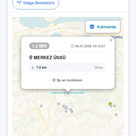
Dalga Simülatörü
×
1.3 MW
09.07.2026 10:10:21
MERKEZ ÜSSÜ
7.0 km
Detay
Şu an incelenen