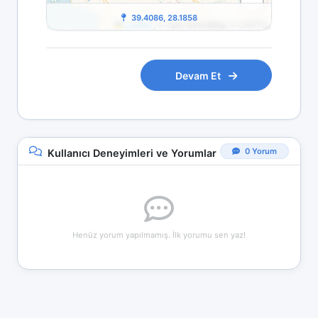
39.4086, 28.1858
Leaflet
|
© OpenStreetMap © CARTO
Devam Et
0 Yorum
Kullanıcı Deneyimleri ve Yorumlar
Henüz yorum yapılmamış. İlk yorumu sen yaz!