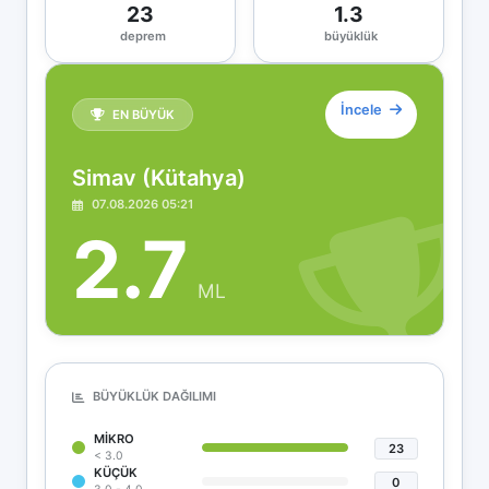
23
1.3
deprem
büyüklük
İncele
EN BÜYÜK
Simav (Kütahya)
07.08.2026 05:21
2.7
ML
BÜYÜKLÜK DAĞILIMI
MIKRO
23
< 3.0
KÜÇÜK
0