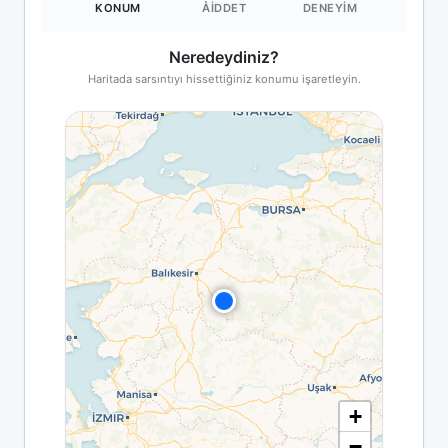
KONUM
ÅIDDET
DENEYIM
Neredeydiniz?
Haritada sarsıntıyı hissettiğiniz konumu işaretleyin.
+
−