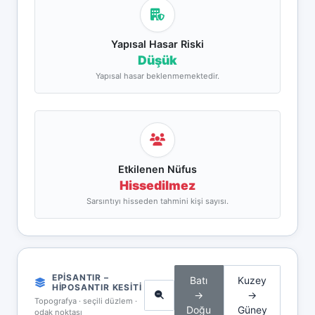
Yapısal Hasar Riski
Düşük
Yapısal hasar beklenmemektedir.
Etkilenen Nüfus
Hissedilmez
Sarsıntıyı hisseden tahmini kişi sayısı.
EPISANTIR –
Batı
Kuzey
HIPOSANTIR KESITI
→
→
Topografya · seçili düzlem ·
Doğu
Güney
odak noktası