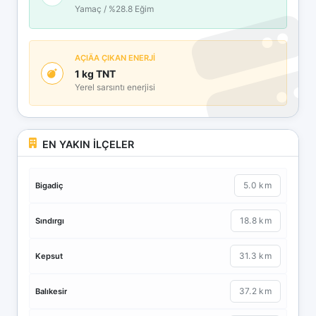
Yamaç / %28.8 Eğim
AÇIÄA ÇIKAN ENERJİ
1 kg TNT
Yerel sarsıntı enerjisi
EN YAKIN İLÇELER
5.0 km
Bigadiç
18.8 km
Sındırgı
31.3 km
Kepsut
37.2 km
Balıkesir