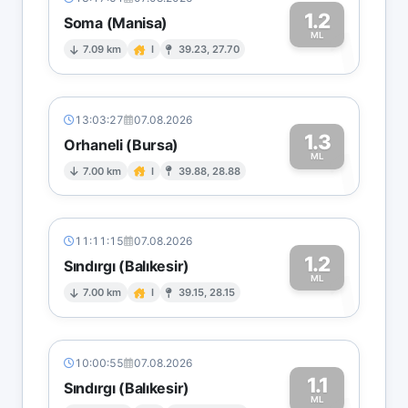
1.2
Soma (Manisa)
1
ML
7.09 km
I
39.23, 27.70
13:03:27
07.08.2026
1.3
Orhaneli (Bursa)
1
ML
7.00 km
I
39.88, 28.88
11:11:15
07.08.2026
1.2
Sındırgı (Balıkesir)
1
ML
7.00 km
I
39.15, 28.15
10:00:55
07.08.2026
1.1
Sındırgı (Balıkesir)
ML