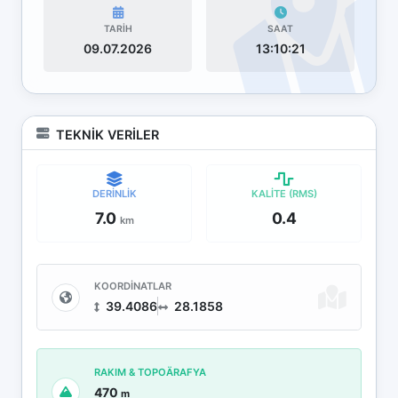
TARİH
SAAT
09.07.2026
13:10:21
TEKNİK VERİLER
DERİNLİK
KALİTE (RMS)
7.0
0.4
km
KOORDİNATLAR
39.4086
28.1858
RAKIM & TOPOÄRAFYA
470
m