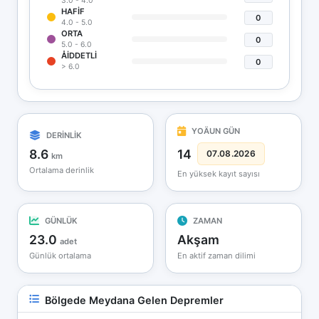
3.0 - 4.0
HAFIF
0
4.0 - 5.0
ORTA
0
5.0 - 6.0
ÅIDDETLI
0
> 6.0
YOÄUN GÜN
DERİNLİK
8.6
14
07.08.2026
km
Ortalama derinlik
En yüksek kayıt sayısı
GÜNLÜK
ZAMAN
23.0
Akşam
adet
Günlük ortalama
En aktif zaman dilimi
Bölgede Meydana Gelen Depremler