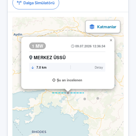
Dalga Simülatörü
×
1 MW
09.07.2026 12:36:34
MERKEZ ÜSSÜ
7.0 km
Detay
Şu an incelenen