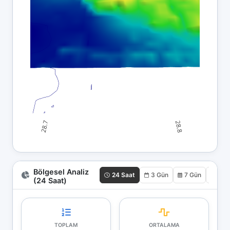
Bölgesel Analiz
24 Saat
3 Gün
7 Gün
30 
(24 Saat)
TOPLAM
ORTALAMA