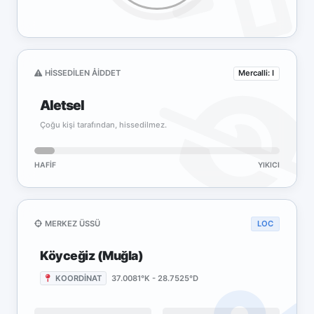
HISSEDILEN ÅIDDET
Mercalli: I
Aletsel
Çoğu kişi tarafından, hissedilmez.
HAFIF
YIKICI
MERKEZ ÜSSÜ
LOC
Köyceğiz (Muğla)
KOORDİNAT
37.0081°K - 28.7525°D