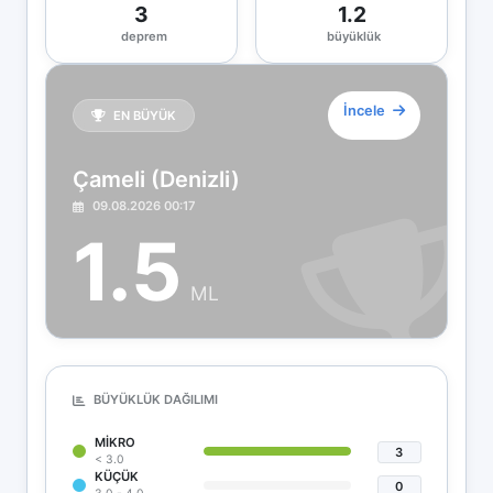
3
1.2
deprem
büyüklük
İncele
EN BÜYÜK
Çameli (Denizli)
09.08.2026 00:17
1.5
ML
BÜYÜKLÜK DAĞILIMI
MIKRO
3
< 3.0
KÜÇÜK
0