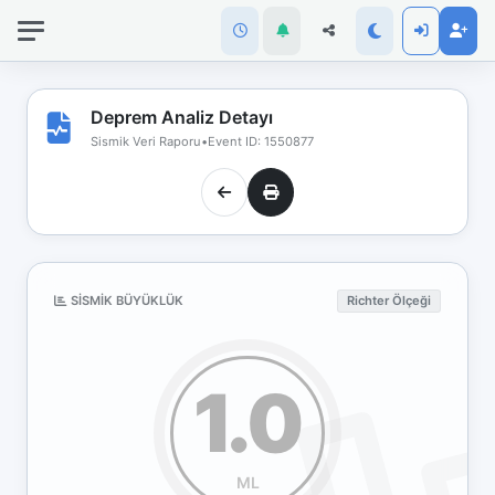
İnternet
bağlantınız
koptu!
Çevrimdışı
Deprem Analiz Detayı
moddasınız.
Sismik Veri Raporu
•
Event ID: 1550877
SISMIK BÜYÜKLÜK
Richter Ölçeği
1.0
ML