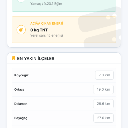
Yamaç / %20.1 Eğim
AÇIÄA ÇIKAN ENERJİ
0 kg TNT
Yerel sarsıntı enerjisi
EN YAKIN İLÇELER
7.0 km
Köyceğiz
19.0 km
Ortaca
26.6 km
Dalaman
27.6 km
Beyağaç