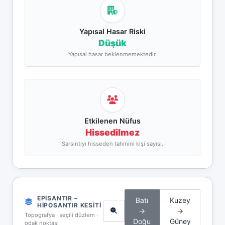
Yapısal Hasar Riski
Düşük
Yapısal hasar beklenmemektedir.
Etkilenen Nüfus
Hissedilmez
Sarsıntıyı hisseden tahmini kişi sayısı.
EPISANTIR –
Batı
Kuzey
HIPOSANTIR KESITI
→
→
Topografya · seçili düzlem ·
Doğu
Güney
odak noktası