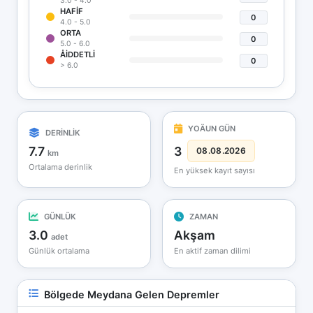
3.0 - 4.0
HAFIF
0
4.0 - 5.0
ORTA
0
5.0 - 6.0
ÅIDDETLI
0
> 6.0
YOÄUN GÜN
DERİNLİK
7.7
3
08.08.2026
km
Ortalama derinlik
En yüksek kayıt sayısı
GÜNLÜK
ZAMAN
3.0
Akşam
adet
Günlük ortalama
En aktif zaman dilimi
Bölgede Meydana Gelen Depremler