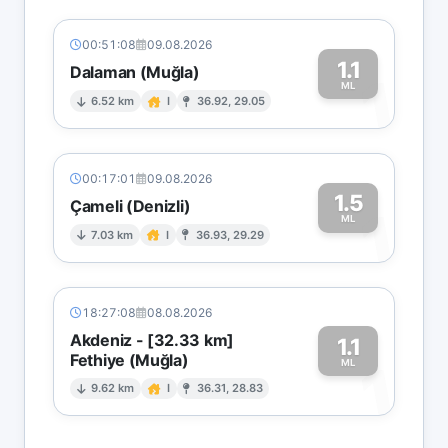
00:51:08
09.08.2026
1.1
Dalaman (Muğla)
1
ML
6.52 km
I
36.92, 29.05
00:17:01
09.08.2026
1.5
Çameli (Denizli)
1
ML
7.03 km
I
36.93, 29.29
18:27:08
08.08.2026
Akdeniz - [32.33 km]
1.1
Fethiye (Muğla)
1
ML
9.62 km
I
36.31, 28.83