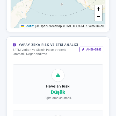
+
−
Leaflet
|
© OpenStreetMap © CARTO, © MTA Yerbilimleri
YAPAY ZEKA RISK VE ETKI ANALIZI
AI-ENGINE
SRTM Verileri ve Sismik Parametrelerle
Otomatik Değerlendirme
Heyelan Riski
Düşük
Eğim oranları stabil.