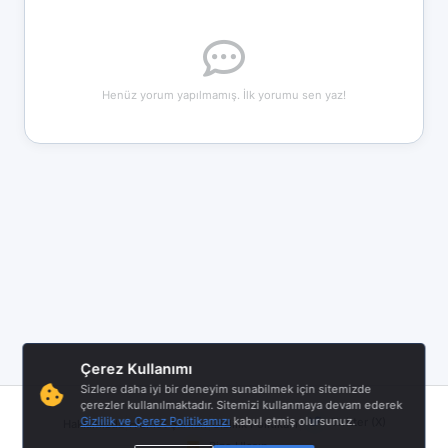
Henüz yorum yapılmamış. İlk yorumu sen yaz!
Çerez Kullanımı
Sizlere daha iyi bir deneyim sunabilmek için sitemizde
çerezler kullanılmaktadır. Sitemizi kullanmaya devam ederek
|
|
|
Gizlilik ve Çerez Politikamızı
kabul etmiş olursunuz.
Twitter (X)
Hakkımızda
Hizmet Şartları
Gizlilik Politikası
Bize Ulaşın