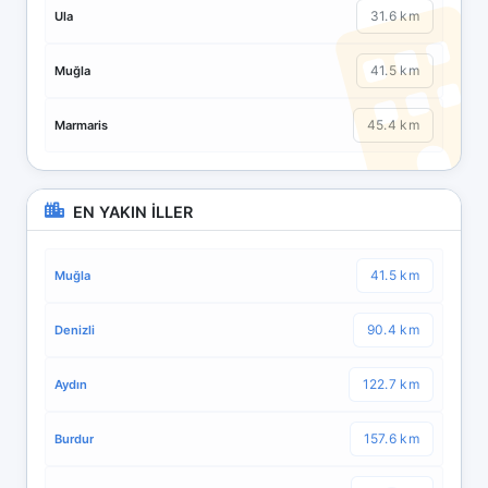
31.6 km
Ula
41.5 km
Muğla
45.4 km
Marmaris
EN YAKIN İLLER
41.5 km
Muğla
90.4 km
Denizli
122.7 km
Aydın
157.6 km
Burdur