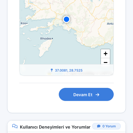
+
−
37.0081, 28.7525
Leaflet
|
© OpenStreetMap © CARTO
Devam Et
0 Yorum
Kullanıcı Deneyimleri ve Yorumlar