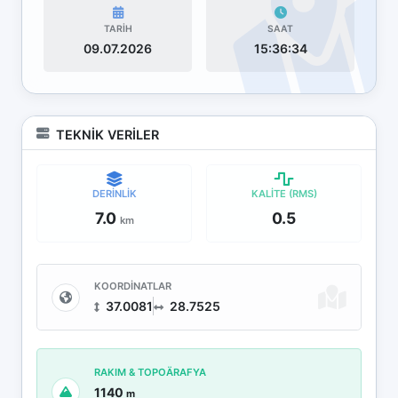
TARİH
SAAT
09.07.2026
15:36:34
TEKNİK VERİLER
DERİNLİK
KALİTE (RMS)
7.0
0.5
km
KOORDİNATLAR
37.0081
28.7525
RAKIM & TOPOÄRAFYA
1140
m