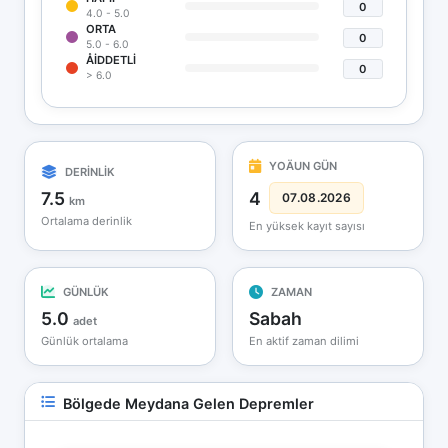
0
4.0 - 5.0
ORTA
0
5.0 - 6.0
ÅIDDETLI
0
> 6.0
YOÄUN GÜN
DERİNLİK
7.5
4
07.08.2026
km
Ortalama derinlik
En yüksek kayıt sayısı
GÜNLÜK
ZAMAN
5.0
Sabah
adet
Günlük ortalama
En aktif zaman dilimi
Bölgede Meydana Gelen Depremler