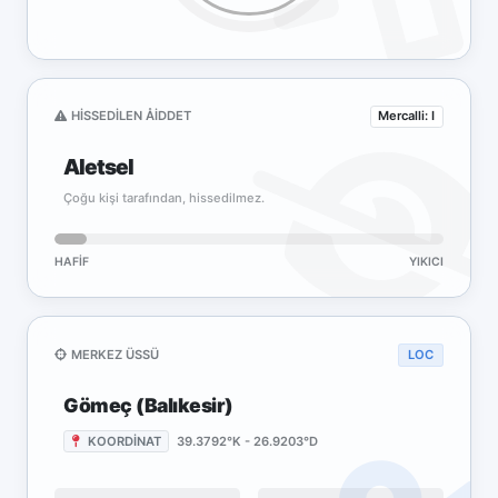
HISSEDILEN ÅIDDET
Mercalli: I
Aletsel
Çoğu kişi tarafından, hissedilmez.
HAFIF
YIKICI
MERKEZ ÜSSÜ
LOC
Gömeç (Balıkesir)
KOORDİNAT
39.3792°K - 26.9203°D