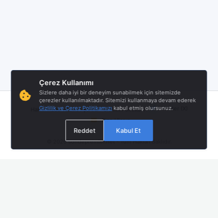
Çerez Kullanımı
Sizlere daha iyi bir deneyim sunabilmek için sitemizde
çerezler kullanılmaktadır. Sitemizi kullanmaya devam ederek
|
|
|
Gizlilik ve Çerez Politikamızı
kabul etmiş olursunuz.
Twitter (X)
Hakkımızda
Hizmet Şartları
Gizlilik Politikası
Bize Ulaşın
Reddet
Kabul Et
© 2026
sondepremler.net
- Tüm Hakları Saklıdır.
Mobil Uygulamamız Yayında!