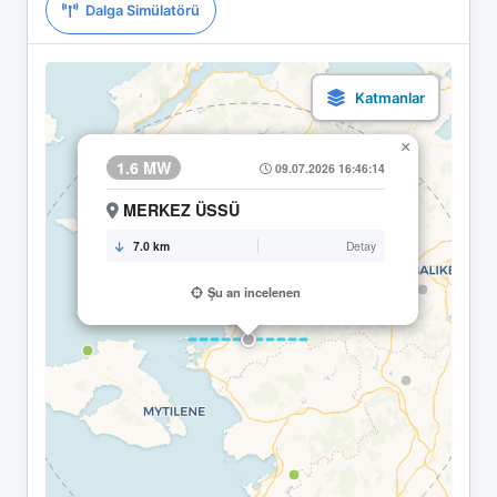
Dalga Simülatörü
×
1.6 MW
09.07.2026 16:46:14
MERKEZ ÜSSÜ
7.0 km
Detay
Şu an incelenen