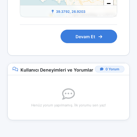
−
39.3792, 26.9203
Leaflet
|
© OpenStreetMap © CARTO
Devam Et
0 Yorum
Kullanıcı Deneyimleri ve Yorumlar
Henüz yorum yapılmamış. İlk yorumu sen yaz!