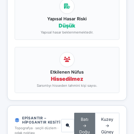
Yapısal Hasar Riski
Düşük
Yapısal hasar beklenmemektedir.
Etkilenen Nüfus
Hissedilmez
Sarsıntıyı hisseden tahmini kişi sayısı.
EPISANTIR –
Batı
Kuzey
HIPOSANTIR KESITI
→
→
Topografya · seçili düzlem ·
Doğu
Güney
odak noktası