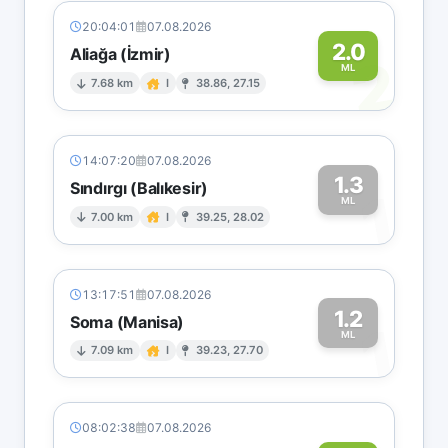
20:04:01
07.08.2026
2.0
Aliağa (İzmir)
2
ML
7.68 km
I
38.86, 27.15
14:07:20
07.08.2026
1.3
Sındırgı (Balıkesir)
1
ML
7.00 km
I
39.25, 28.02
13:17:51
07.08.2026
1.2
Soma (Manisa)
1
ML
7.09 km
I
39.23, 27.70
08:02:38
07.08.2026