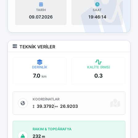
TARİH
SAAT
09.07.2026
19:46:14
TEKNİK VERİLER
DERİNLİK
KALİTE (RMS)
7.0
0.3
km
KOORDİNATLAR
39.3792
26.9203
RAKIM & TOPOÄRAFYA
232
m