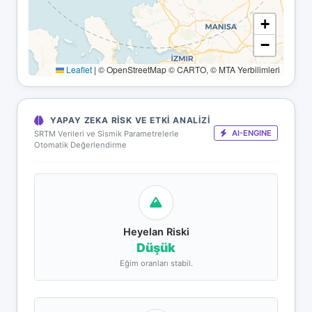
+
−
Leaflet
|
© OpenStreetMap © CARTO, © MTA Yerbilimleri
YAPAY ZEKA RISK VE ETKI ANALIZI
AI-ENGINE
SRTM Verileri ve Sismik Parametrelerle
Otomatik Değerlendirme
Heyelan Riski
Düşük
Eğim oranları stabil.