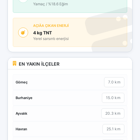
Yamaç / %18.6 Eğim
AÇIÄA ÇIKAN ENERJİ
4 kg TNT
Yerel sarsıntı enerjisi
EN YAKIN İLÇELER
7.0 km
Gömeç
15.0 km
Burhaniye
20.3 km
Ayvalık
25.1 km
Havran