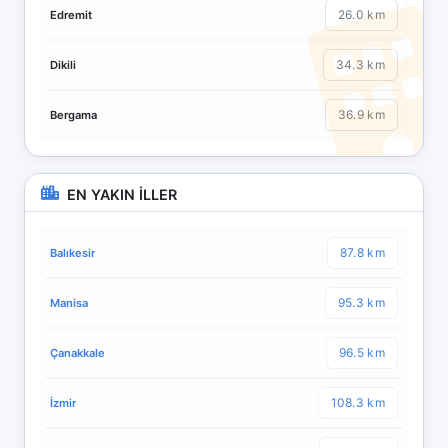
26.0 km
Edremit
34.3 km
Dikili
36.9 km
Bergama
EN YAKIN İLLER
87.8 km
Balıkesir
95.3 km
Manisa
96.5 km
Çanakkale
108.3 km
İzmir