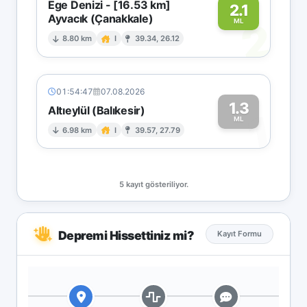
Ege Denizi - [16.53 km]
2.1
Ayvacık (Çanakkale)
2
ML
8.80 km
I
39.34, 26.12
01:54:47
07.08.2026
1.3
Altıeylül (Balıkesir)
1
ML
6.98 km
I
39.57, 27.79
5 kayıt gösteriliyor.
Depremi Hissettiniz mi?
Kayıt Formu