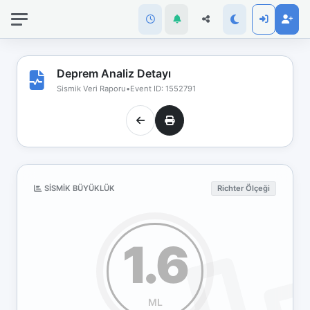
İnternet
bağlantınız
koptu!
Çevrimdışı
Deprem Analiz Detayı
moddasınız.
Sismik Veri Raporu
•
Event ID: 1552791
SISMIK BÜYÜKLÜK
Richter Ölçeği
1.6
ML