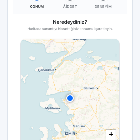
KONUM
ÅIDDET
DENEYIM
Neredeydiniz?
Haritada sarsıntıyı hissettiğiniz konumu işaretleyin.
+