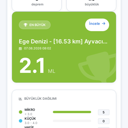
deprem
büyüklük
İncele
EN BÜYÜK
Ege Denizi - [16.53 km] Ayvacık (Çanakkale)
07.08.2026 08:02
2.1
ML
BÜYÜKLÜK DAĞILIMI
MIKRO
5
< 3.0
KÜÇÜK
0
3.0 - 4.0
HAFIF