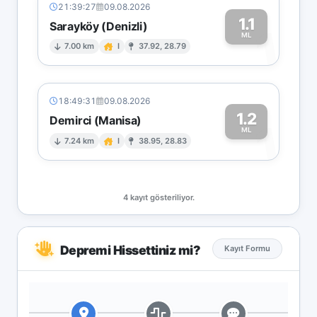
21:39:27
09.08.2026
1.1
Sarayköy (Denizli)
1
ML
7.00 km
I
37.92, 28.79
18:49:31
09.08.2026
1.2
Demirci (Manisa)
1
ML
7.24 km
I
38.95, 28.83
4 kayıt gösteriliyor.
Depremi Hissettiniz mi?
Kayıt Formu