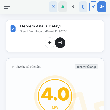
İnternet
bağlantınız
koptu!
Çevrimdışı
Deprem Analiz Detayı
moddasınız.
Sismik Veri Raporu
•
Event ID: 962041
SISMIK BÜYÜKLÜK
Richter Ölçeği
4.0
MW