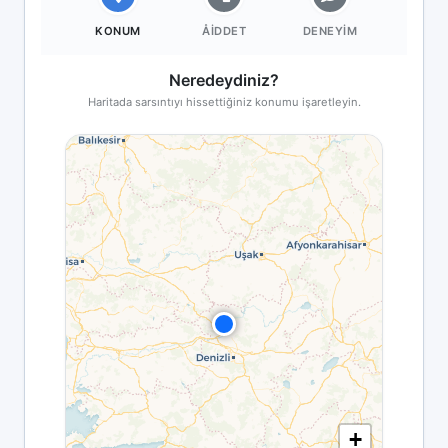
KONUM
ÅIDDET
DENEYIM
Neredeydiniz?
Haritada sarsıntıyı hissettiğiniz konumu işaretleyin.
+