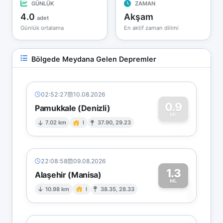
GÜNLÜK
ZAMAN
4.0
Akşam
adet
Günlük ortalama
En aktif zaman dilimi
Bölgede Meydana Gelen Depremler
02:52:27
10.08.2026
0.9
Pamukkale (Denizli)
0
ML
7.02 km
I
37.90, 29.23
22:08:58
09.08.2026
1.3
Alaşehir (Manisa)
1
ML
10.98 km
I
38.35, 28.33