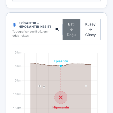
EPISANTIR –
Batı
Kuzey
HIPOSANTIR KESITI
→
→
Topografya · seçili düzlem ·
Doğu
Güney
odak noktası