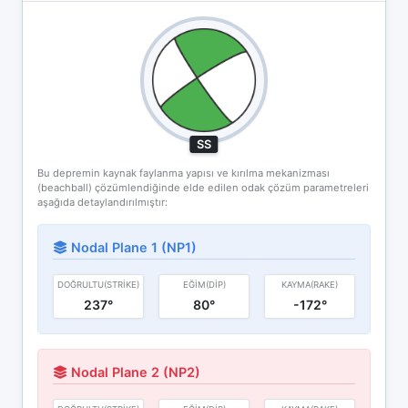
SS
Bu depremin kaynak faylanma yapısı ve kırılma mekanizması
(beachball) çözümlendiğinde elde edilen odak çözüm parametreleri
aşağıda detaylandırılmıştır:
Nodal Plane 1 (NP1)
DOĞRULTU(STRIKE)
EĞIM(DIP)
KAYMA(RAKE)
237°
80°
-172°
Nodal Plane 2 (NP2)