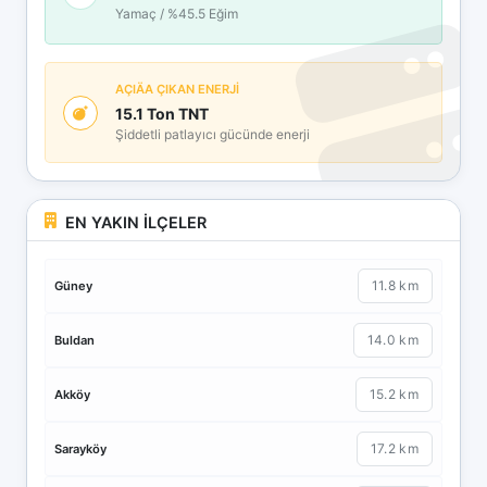
Yamaç / %45.5 Eğim
AÇIÄA ÇIKAN ENERJİ
15.1 Ton TNT
Şiddetli patlayıcı gücünde enerji
EN YAKIN İLÇELER
11.8 km
Güney
14.0 km
Buldan
15.2 km
Akköy
17.2 km
Sarayköy