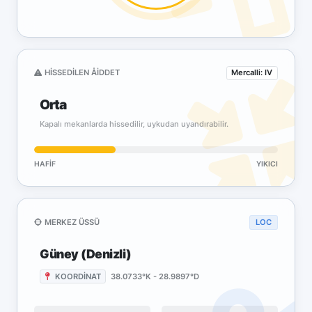
HISSEDILEN ÅIDDET
Mercalli: IV
Orta
Kapalı mekanlarda hissedilir, uykudan uyandırabilir.
HAFIF
YIKICI
MERKEZ ÜSSÜ
LOC
Güney (Denizli)
KOORDİNAT
38.0733°K - 28.9897°D