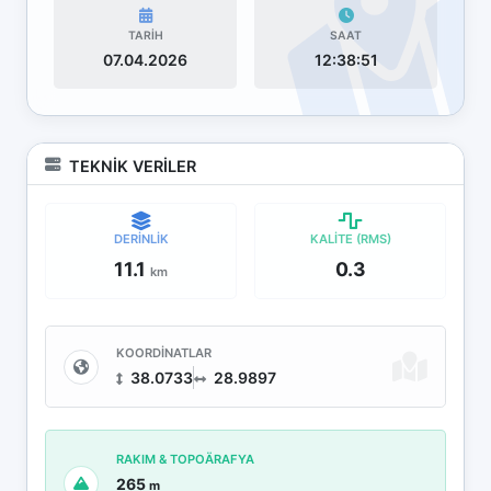
TARİH
SAAT
07.04.2026
12:38:51
TEKNİK VERİLER
DERİNLİK
KALİTE (RMS)
11.1
0.3
km
KOORDİNATLAR
38.0733
28.9897
RAKIM & TOPOÄRAFYA
265
m