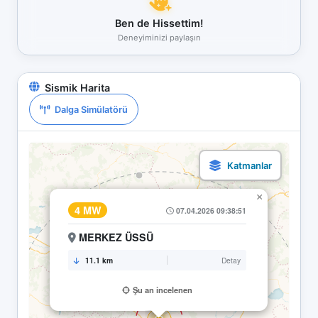
Ben de Hissettim!
Deneyiminizi paylaşın
Sismik Harita
Dalga Simülatörü
×
4 MW
07.04.2026 09:38:51
MERKEZ ÜSSÜ
11.1 km
Detay
Şu an incelenen