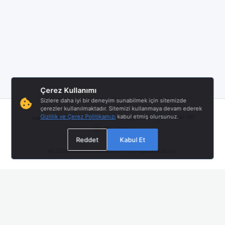
Çerez Kullanımı
Sizlere daha iyi bir deneyim sunabilmek için sitemizde
çerezler kullanılmaktadır. Sitemizi kullanmaya devam ederek
|
|
|
Gizlilik ve Çerez Politikamızı
kabul etmiş olursunuz.
Twitter (X)
Hakkımızda
Hizmet Şartları
Gizlilik Politikası
Bize Ulaşın
Reddet
Kabul Et
© 2026
sondepremler.net
- Tüm Hakları Saklıdır.