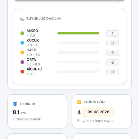
BÜYÜKLÜK DAĞILIMI
MIKRO
4
< 3.0
KÜÇÜK
0
3.0 - 4.0
HAFIF
0
4.0 - 5.0
ORTA
0
5.0 - 6.0
ÅIDDETLI
0
> 6.0
YOÄUN GÜN
DERİNLİK
8.1
4
09.08.2026
km
Ortalama derinlik
En yüksek kayıt sayısı