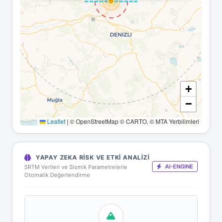
+
−
Leaflet
|
© OpenStreetMap © CARTO, © MTA Yerbilimleri
YAPAY ZEKA RISK VE ETKI ANALIZI
AI-ENGINE
SRTM Verileri ve Sismik Parametrelerle
Otomatik Değerlendirme