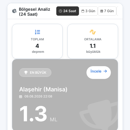
Bölgesel Analiz
24 Saat
3 Gün
7 Gün
30 
(24 Saat)
TOPLAM
ORTALAMA
4
1.1
deprem
büyüklük
İncele
EN BÜYÜK
Alaşehir (Manisa)
09.08.2026 22:08
1.3
ML