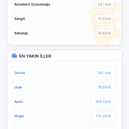
24.1 km
Buharkent (Çubukdağı)
31.5 km
Sarıgöl
31.6 km
Babadağ
EN YAKIN İLLER
34.1 km
Denizli
76.9 km
Uşak
103.5 km
Aydın
110.2 km
Muğla