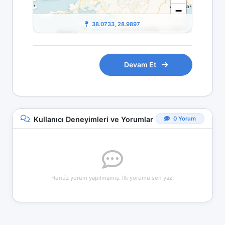
−
38.0733, 28.9897
Leaflet
|
© OpenStreetMap © CARTO
Devam Et
0 Yorum
Kullanıcı Deneyimleri ve Yorumlar
Henüz yorum yapılmamış. İlk yorumu sen yaz!