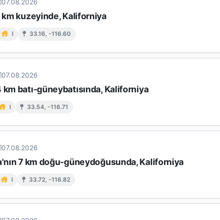
07.08.2026
9 km kuzeyinde, Kaliforniya
I
33.16, -116.60
07.08.2026
 km batı-güneybatısında, Kaliforniya
I
33.54, -116.71
07.08.2026
ta'nın 7 km doğu-güneydoğusunda, Kaliforniya
I
33.72, -116.82