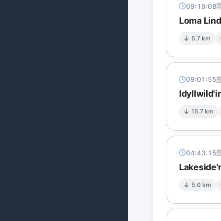
09:19:08
Loma Lind
5.7 km
09:01:55
Idyllwild'
15.7 km
04:43:15
Lakeside'
5.0 km