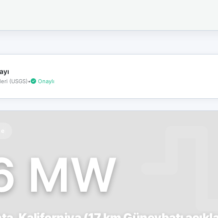
İnternet
bağlantınız
koptu!
Çevrimdışı
moddasınız.
ayı
eri (USGS)
•
Onaylı
te
.6 MW
ta, Kaliforniya (17 km Güneybatı açıkla