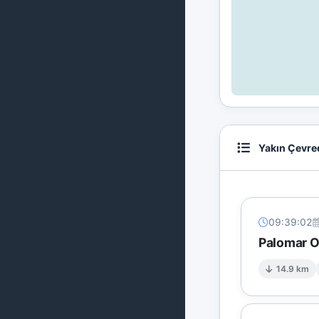
Yakın Çevre
09:39:02
Palomar O
14.9 km