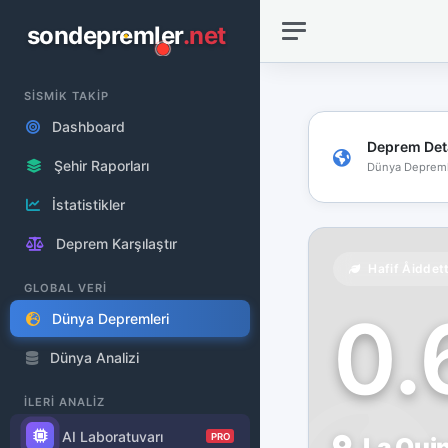
sondepremler
.net
SİSMİK TAKİP
Dashboard
Deprem Det
Şehir Raporları
Dünya Depreml
İstatistikler
Deprem Karşılaştır
Hafif Åiddet
GLOBAL VERİ
0
Dünya Depremleri
Dünya Analizi
İLERİ ANALİZ
AI Laboratuvarı
PRO
La Quin