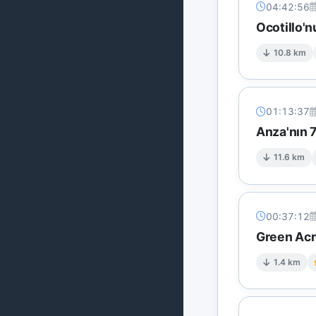
04:42:56
Ocotillo'n
10.8 km
01:13:37
Anza'nın 
11.6 km
00:37:12
Green Acre
1.4 km