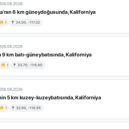
08.08.2026
a'nın 6 km güneydoğusunda, Kaliforniya
I
34.00, -117.22
08.08.2026
in 9 km batı-güneybatısında, Kaliforniya
I
33.70, -116.80
08.08.2026
nin 5 km kuzey-kuzeybatısında, Kaliforniya
I
32.90, -116.95