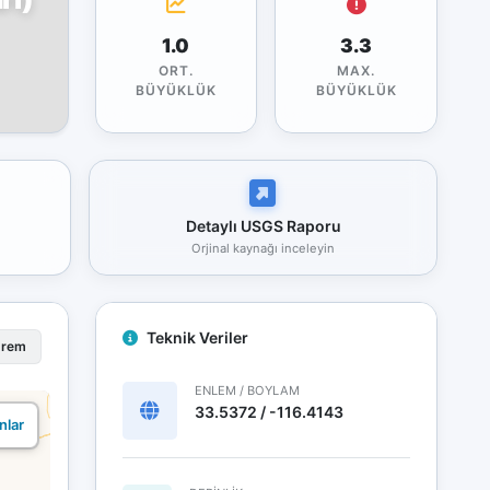
1.0
3.3
ORT.
MAX.
BÜYÜKLÜK
BÜYÜKLÜK
Detaylı USGS Raporu
Orjinal kaynağı inceleyin
Teknik Veriler
prem
ENLEM / BOYLAM
33.5372 / -116.4143