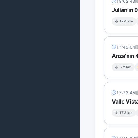
18:02:43
Julian'ın 
17.4 km
17:49:04
Anza'nın 4
5.2 km
17:23:45
Valle Vis
17.2 km