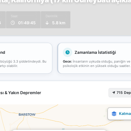
Saat
Derinlik
6
01:49:45
5.8 km
end
Zamanlama İstatistiği
 büyüğü 3.3 şiddetindeydi. Bu
Gece:
İnsanların uykuda olduğu, paniğin ve
çı olabilir.
psikolojik etkinin en yüksek olduğu saatler.
sı & Yakın Depremler
715 De