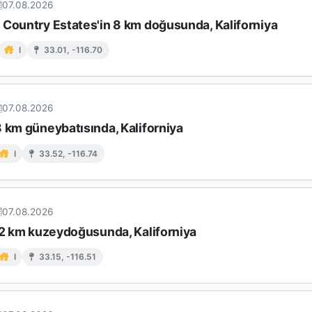
07.08.2026
 Country Estates'in 8 km doğusunda, Kaliforniya
I
33.01, -116.70
07.08.2026
 km güneybatısında, Kaliforniya
I
33.52, -116.74
07.08.2026
 12 km kuzeydoğusunda, Kaliforniya
I
33.15, -116.51