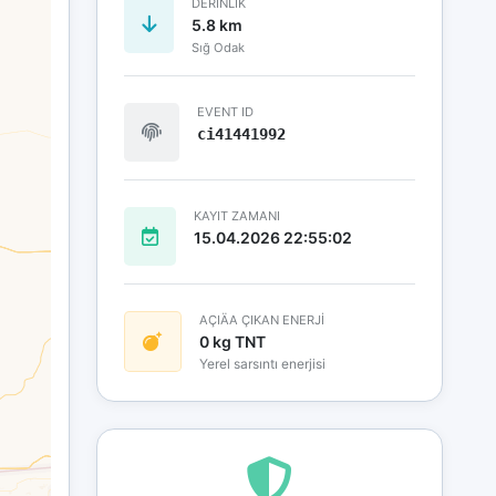
DERINLIK
5.8 km
Sığ Odak
EVENT ID
ci41441992
KAYIT ZAMANI
15.04.2026 22:55:02
AÇIÄA ÇIKAN ENERJİ
0 kg TNT
Yerel sarsıntı enerjisi