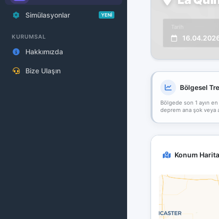
Simülasyonlar
YENİ
Tarih
KURUMSAL
16.04.202
Hakkımızda
Bize Ulaşın
Bölgesel Tr
Bölgede son 1 ayın en
deprem ana şok veya art
Konum Harita