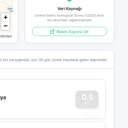
Veri Kaynağı
United States Geological Survey (USGS) anlık
+
veri akışından sağlanmaktadır.
−
Resmi Rapora Git
limleri
0 km yarıçapında, son 30 gün içinde meydana gelen depremler
0
0.5
iya
MW