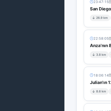
23:47:15
San Diego
26.9 km
22:58:05
Anza'nın 8
3.8 km
18:06:14
Julian'ın
8.6 km