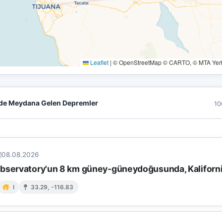
Leaflet
|
© OpenStreetMap © CARTO, © MTA Yerbi
de Meydana Gelen Depremler
10
08.08.2026
bservatory'un 8 km güney-güneydoğusunda, Kaliforn
I
33.29, -116.83