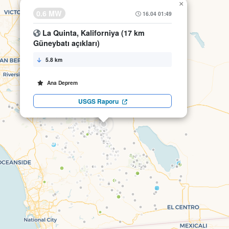
×
0.6 MW
16.04 01:49
La Quinta, Kaliforniya (17 km
Güneybatı açıkları)
5.8 km
Ana Deprem
USGS Raporu