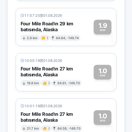
11:57:25
01.08.2026
Four Mile Road'ın 29 km
1.9
batısında, Alaska
1
MW
2.6 km
I
64.64, -149.74
10:05:19
01.08.2026
Four Mile Road'ın 27 km
1.0
batısında, Alaska
1
MW
19.6 km
I
64.61, -149.70
10:01:19
01.08.2026
Four Mile Road'ın 27 km
1.0
batısında, Alaska
1
MW
21.7 km
I
64.58, -149.70