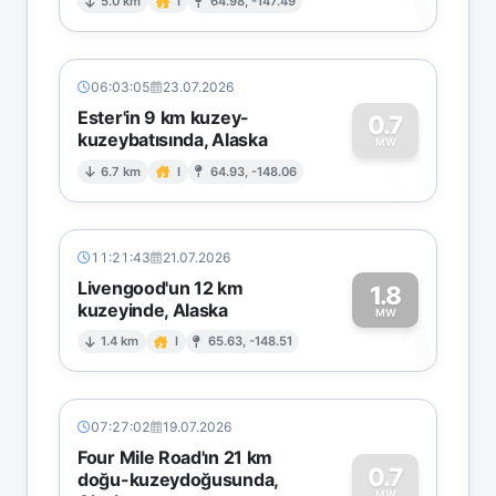
1
5.0 km
I
64.98, -147.49
06:03:05
23.07.2026
Ester'in 9 km kuzey-
0.7
kuzeybatısında, Alaska
0
MW
6.7 km
I
64.93, -148.06
11:21:43
21.07.2026
Livengood'un 12 km
1.8
kuzeyinde, Alaska
1
MW
1.4 km
I
65.63, -148.51
07:27:02
19.07.2026
Four Mile Road'ın 21 km
0.7
doğu-kuzeydoğusunda,
MW