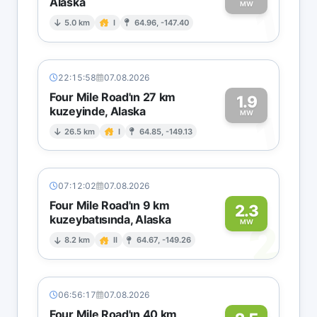
Alaska
1
MW
5.0 km
I
64.96, -147.40
22:15:58
07.08.2026
Four Mile Road'ın 27 km
1.9
kuzeyinde, Alaska
1
MW
26.5 km
I
64.85, -149.13
07:12:02
07.08.2026
Four Mile Road'ın 9 km
2.3
kuzeybatısında, Alaska
2
MW
8.2 km
II
64.67, -149.26
06:56:17
07.08.2026
Four Mile Road'ın 40 km