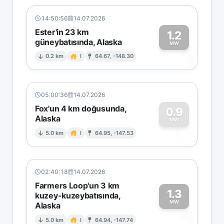
14:50:56
14.07.2026
Ester'in 23 km
1.2
güneybatısında, Alaska
1
MW
0.2 km
I
64.67, -148.30
05:00:36
14.07.2026
Fox'un 4 km doğusunda,
0.9
Alaska
0
MW
5.0 km
I
64.95, -147.53
02:40:18
14.07.2026
Farmers Loop'un 3 km
1.3
kuzey-kuzeybatısında,
MW
Alaska
1
5.0 km
I
64.94, -147.74