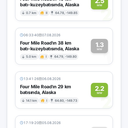
2.5
batı-kuzeybatısında, Alaska
2
MW
0.7 km
II
64.78, -149.85
06:33:40
07.08.2026
Four Mile Road'ın 38 km
1.3
batı-kuzeybatısında, Alaska
1
MW
5.0 km
I
64.79, -149.80
13:41:26
06.08.2026
Four Mile Road'ın 29 km
2.2
batısında, Alaska
2
MW
14.1 km
I
64.60, -149.73
17:19:20
05.08.2026