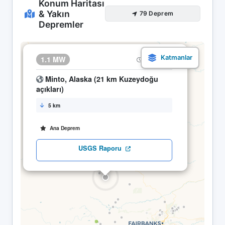
Konum Haritası
& Yakın
79 Deprem
Depremler
×
1.1 MW
16.04 16:08
Minto, Alaska (21 km Kuzeydoğu
açıkları)
5 km
Ana Deprem
USGS Raporu