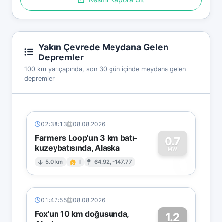
Yakın Çevrede Meydana Gelen
Depremler
100 km yarıçapında, son 30 gün içinde meydana gelen
depremler
02:38:13
08.08.2026
Farmers Loop'un 3 km batı-
0.7
kuzeybatısında, Alaska
0
MW
5.0 km
I
64.92, -147.77
01:47:55
08.08.2026
Fox'un 10 km doğusunda,
1.2