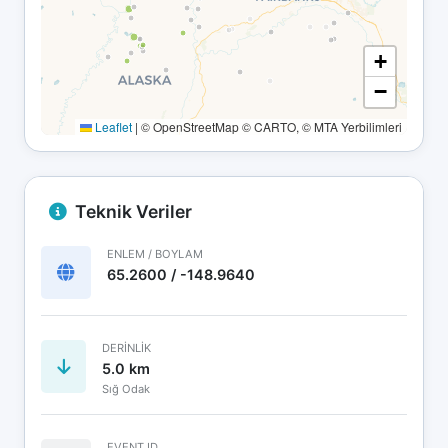
+
−
Leaflet
|
© OpenStreetMap © CARTO, © MTA Yerbilimleri
Teknik Veriler
ENLEM / BOYLAM
65.2600 / -148.9640
DERINLIK
5.0 km
Sığ Odak
EVENT ID