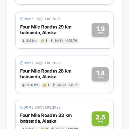
09:55:15
01.08.2026
Four Mile Road'ın 29 km
1.9
batısında, Alaska
1
MW
2.4 km
I
64.64, -149.74
09:51:36
01.08.2026
Four Mile Road'ın 28 km
1.4
batısında, Alaska
1
MW
20.0 km
I
64.60, -149.71
09:48:35
01.08.2026
Four Mile Road'ın 33 km
2.5
batısında, Alaska
MW