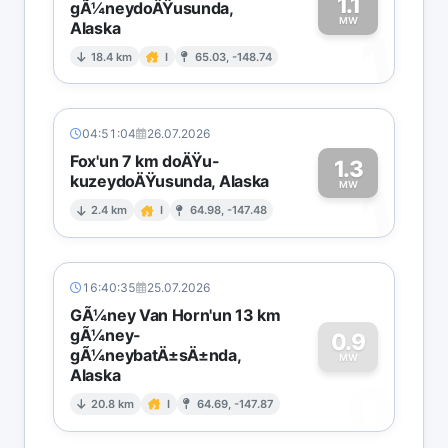
1.1
gÃ¼neydoÄŸusunda,
MW
Alaska
1
18.4 km
I
65.03, -148.74
04:51:04
26.07.2026
Fox'un 7 km doÄŸu-
1.3
kuzeydoÄŸusunda, Alaska
1
MW
2.4 km
I
64.98, -147.48
16:40:35
25.07.2026
GÃ¼ney Van Horn'un 13 km
gÃ¼ney-
0.9
gÃ¼neybatÄ±sÄ±nda,
MW
Alaska
0
20.8 km
I
64.69, -147.87