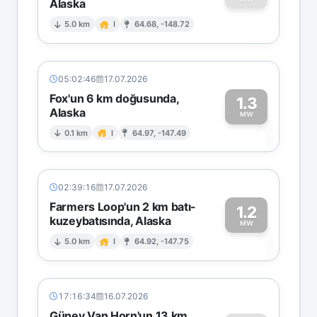
Alaska
0
5.0 km
I
64.68, -148.72
05:02:46
17.07.2026
Fox'un 6 km doğusunda,
1.3
Alaska
1
MW
0.1 km
I
64.97, -147.49
02:39:16
17.07.2026
Farmers Loop'un 2 km batı-
1.2
kuzeybatısında, Alaska
1
MW
5.0 km
I
64.92, -147.75
17:16:34
16.07.2026
Güney Van Horn'un 13 km