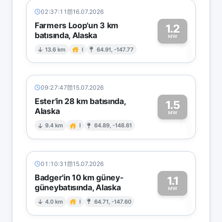
02:37:11
16.07.2026
Farmers Loop'un 3 km
1.2
batısında, Alaska
1
MW
13.6 km
I
64.91, -147.77
09:27:47
15.07.2026
Ester'in 28 km batısında,
1.5
Alaska
1
MW
9.4 km
I
64.89, -148.61
01:10:31
15.07.2026
Badger'in 10 km güney-
1.1
güneybatısında, Alaska
1
MW
4.0 km
I
64.71, -147.60