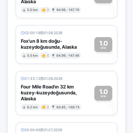
Alaska
1
5.0 km
I
64.96, -147.76
02:00:19
01.08.2026
Fox'un 8 km doğu-
1.0
kuzeydoğusunda, Alaska
1
MW
5.0 km
I
64.99, -147.46
01:33:12
01.08.2026
Four Mile Road'ın 32 km
1.0
kuzey-kuzeydoğusunda,
MW
Alaska
1
6.2 km
I
64.85, -148.75
05:00:45
31.07.2026