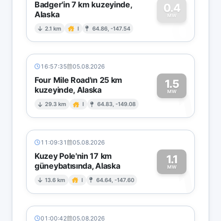
Badger'in 7 km kuzeyinde,
0.4
Alaska
0
MW
2.1 km
I
64.86, -147.54
16:57:35
05.08.2026
Four Mile Road'ın 25 km
1.5
kuzeyinde, Alaska
1
MW
29.3 km
I
64.83, -149.08
11:09:31
05.08.2026
Kuzey Pole'nin 17 km
1.1
güneybatısında, Alaska
1
MW
13.6 km
I
64.64, -147.60
01:00:42
05.08.2026