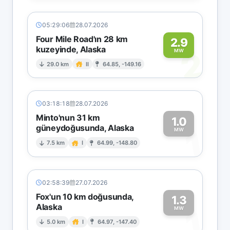
05:29:06
28.07.2026
Four Mile Road'ın 28 km
2.9
kuzeyinde, Alaska
2
MW
29.0 km
II
64.85, -149.16
03:18:18
28.07.2026
Minto'nun 31 km
1.0
güneydoğusunda, Alaska
1
MW
7.5 km
I
64.99, -148.80
02:58:39
27.07.2026
Fox'un 10 km doğusunda,
1.3
Alaska
1
MW
5.0 km
I
64.97, -147.40