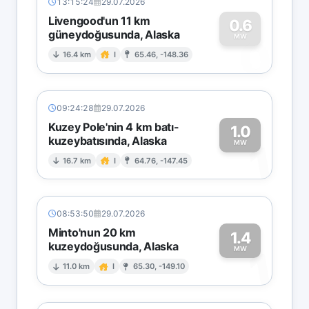
13:15:24
29.07.2026
Livengood'un 11 km
0.6
güneydoğusunda, Alaska
0
MW
16.4 km
I
65.46, -148.36
09:24:28
29.07.2026
Kuzey Pole'nin 4 km batı-
1.0
kuzeybatısında, Alaska
1
MW
16.7 km
I
64.76, -147.45
08:53:50
29.07.2026
Minto'nun 20 km
1.4
kuzeydoğusunda, Alaska
1
MW
11.0 km
I
65.30, -149.10