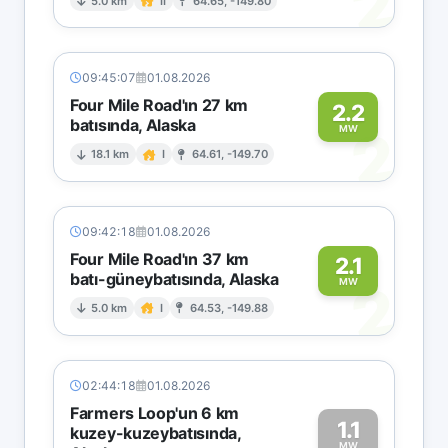
2
5.0 km
II
64.65, -149.80
09:45:07
01.08.2026
Four Mile Road'ın 27 km
2.2
batısında, Alaska
2
MW
18.1 km
I
64.61, -149.70
09:42:18
01.08.2026
Four Mile Road'ın 37 km
2.1
batı-güneybatısında, Alaska
2
MW
5.0 km
I
64.53, -149.88
02:44:18
01.08.2026
Farmers Loop'un 6 km
1.1
kuzey-kuzeybatısında,
MW