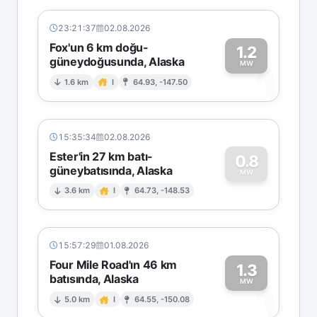
23:21:37
02.08.2026
Fox'un 6 km doğu-
1.2
güneydoğusunda, Alaska
1
MW
1.6 km
I
64.93, -147.50
15:35:34
02.08.2026
Ester'in 27 km batı-
0.8
güneybatısında, Alaska
0
MW
3.6 km
I
64.73, -148.53
15:57:29
01.08.2026
Four Mile Road'ın 46 km
1.3
batısında, Alaska
1
MW
5.0 km
I
64.55, -150.08