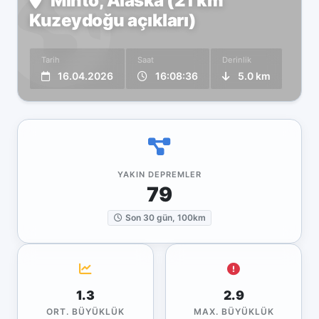
Minto, Alaska (21 km
Kuzeydoğu açıkları)
Tarih
Saat
Derinlik
16.04.2026
16:08:36
5.0 km
YAKIN DEPREMLER
79
Son 30 gün, 100km
1.3
2.9
ORT. BÜYÜKLÜK
MAX. BÜYÜKLÜK