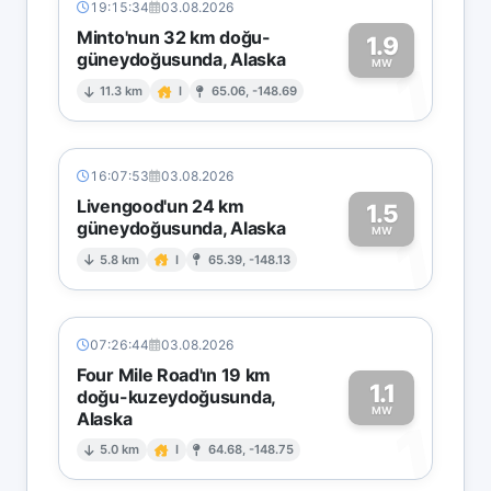
19:15:34
03.08.2026
Minto'nun 32 km doğu-
1.9
güneydoğusunda, Alaska
1
MW
11.3 km
I
65.06, -148.69
16:07:53
03.08.2026
Livengood'un 24 km
1.5
güneydoğusunda, Alaska
1
MW
5.8 km
I
65.39, -148.13
07:26:44
03.08.2026
Four Mile Road'ın 19 km
1.1
doğu-kuzeydoğusunda,
MW
Alaska
1
5.0 km
I
64.68, -148.75