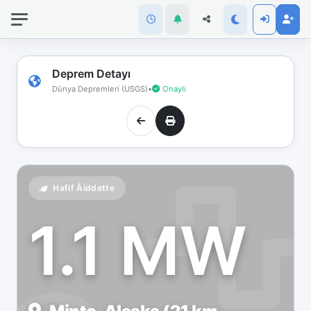
İnternet
bağlantınız
koptu!
Çevrimdışı
Deprem Detayı
moddasınız.
Dünya Depremleri (USGS)
•
Onaylı
Hafif Åiddette
1.1 MW