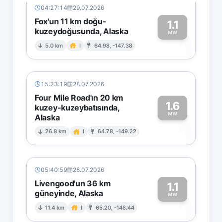
04:27:14
29.07.2026
Fox'un 11 km doğu-
1.1
kuzeydoğusunda, Alaska
1
MW
5.0 km
I
64.98, -147.38
15:23:19
28.07.2026
Four Mile Road'ın 20 km
1.6
kuzey-kuzeybatısında,
MW
Alaska
1
26.8 km
I
64.78, -149.22
05:40:59
28.07.2026
Livengood'un 36 km
1.1
güneyinde, Alaska
1
MW
11.4 km
I
65.20, -148.44