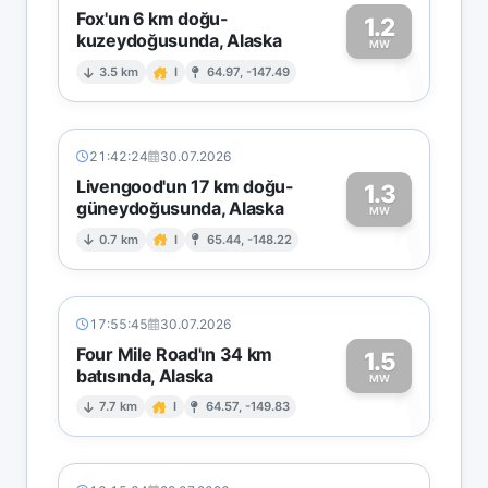
Fox'un 6 km doğu-
1.2
kuzeydoğusunda, Alaska
1
MW
3.5 km
I
64.97, -147.49
21:42:24
30.07.2026
Livengood'un 17 km doğu-
1.3
güneydoğusunda, Alaska
1
MW
0.7 km
I
65.44, -148.22
17:55:45
30.07.2026
Four Mile Road'ın 34 km
1.5
batısında, Alaska
1
MW
7.7 km
I
64.57, -149.83