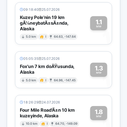
09:18:40
25.07.2026
Kuzey Pole'nin 19 km
1.1
gÃ¼neybatÄ±sÄ±nda,
MW
Alaska
1
5.0 km
I
64.63, -147.64
05:05:35
25.07.2026
Fox'un 7 km doÄŸusunda,
1.3
Alaska
1
MW
5.0 km
I
64.96, -147.45
18:26:29
24.07.2026
Four Mile Road'Ä±n 10 km
1.8
kuzeyinde, Alaska
1
MW
10.0 km
I
64.70, -149.09