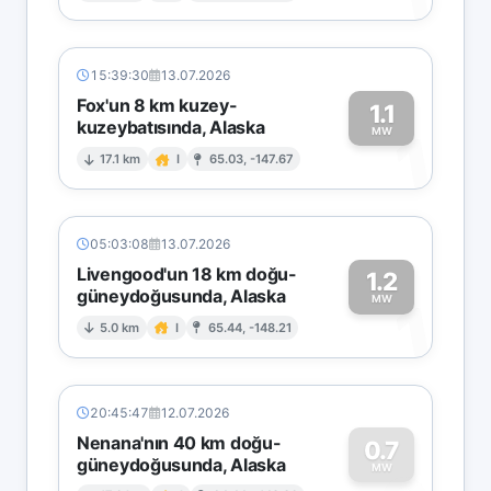
15:39:30
13.07.2026
Fox'un 8 km kuzey-
1.1
kuzeybatısında, Alaska
1
MW
17.1 km
I
65.03, -147.67
05:03:08
13.07.2026
Livengood'un 18 km doğu-
1.2
güneydoğusunda, Alaska
1
MW
5.0 km
I
65.44, -148.21
20:45:47
12.07.2026
Nenana'nın 40 km doğu-
0.7
güneydoğusunda, Alaska
MW