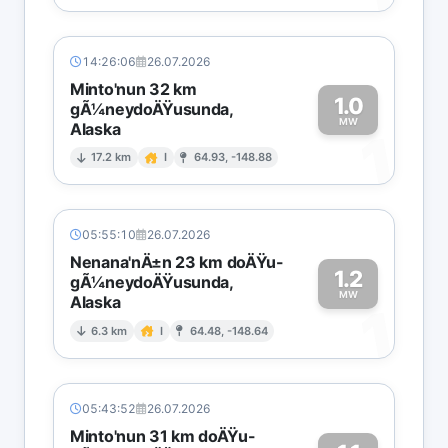
14:26:06
26.07.2026
Minto'nun 32 km
1.0
gÃ¼neydoÄŸusunda,
MW
Alaska
1
17.2 km
I
64.93, -148.88
05:55:10
26.07.2026
Nenana'nÄ±n 23 km doÄŸu-
1.2
gÃ¼neydoÄŸusunda,
MW
Alaska
1
6.3 km
I
64.48, -148.64
05:43:52
26.07.2026
Minto'nun 31 km doÄŸu-