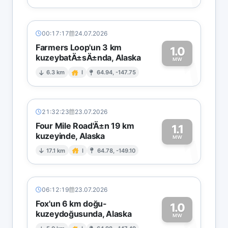
00:17:17
24.07.2026
Farmers Loop'un 3 km
1.0
kuzeybatÄ±sÄ±nda, Alaska
1
MW
6.3 km
I
64.94, -147.75
21:32:23
23.07.2026
Four Mile Road'Ä±n 19 km
1.1
kuzeyinde, Alaska
1
MW
17.1 km
I
64.78, -149.10
06:12:19
23.07.2026
Fox'un 6 km doğu-
1.0
kuzeydoğusunda, Alaska
MW