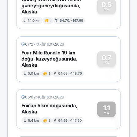
0.5
güney-güneydoğusunda,
MW
Alaska
0
14.0 km
I
64.70, -147.69
07:27:07
16.07.2026
Four Mile Road'ın 19 km
0.7
doğu-kuzeydoğusunda,
MW
Alaska
0
5.0 km
I
64.68, -148.75
05:02:48
16.07.2026
Fox'un 5 km doğusunda,
1.1
Alaska
1
MW
6.4 km
I
64.96, -147.50