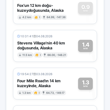
Fox'un 12 km doğu-
0.9
kuzeydoğusunda, Alaska
0
MW
4.2 km
I
64.99, -147.36
10:31:41
04.08.2026
Stevens Village'nin 40 km
1.4
doğusunda, Alaska
1
MW
11.5 km
I
66.00, -148.21
19:54:27
03.08.2026
Four Mile Road'ın 14 km
1.3
kuzeyinde, Alaska
1
MW
1.3 km
I
64.73, -149.17