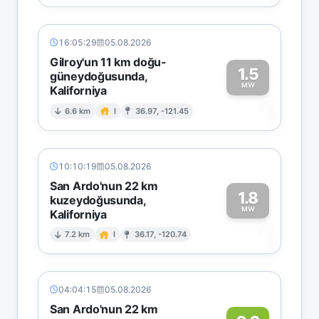
16:05:29
05.08.2026
Gilroy'un 11 km doğu-
1.5
güneydoğusunda,
MW
Kaliforniya
1
6.6 km
I
36.97, -121.45
10:10:19
05.08.2026
San Ardo'nun 22 km
1.8
kuzeydoğusunda,
MW
Kaliforniya
1
7.2 km
I
36.17, -120.74
04:04:15
05.08.2026
San Ardo'nun 22 km