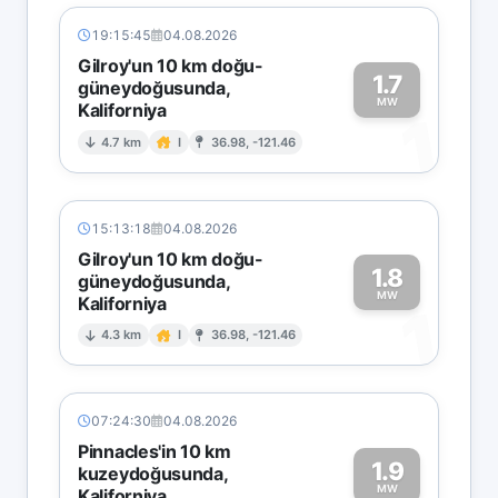
19:15:45
04.08.2026
Gilroy'un 10 km doğu-
1.7
güneydoğusunda,
MW
Kaliforniya
1
4.7 km
I
36.98, -121.46
15:13:18
04.08.2026
Gilroy'un 10 km doğu-
1.8
güneydoğusunda,
MW
Kaliforniya
1
4.3 km
I
36.98, -121.46
07:24:30
04.08.2026
Pinnacles'in 10 km
1.9
kuzeydoğusunda,
MW
Kaliforniya