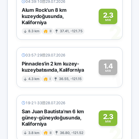
04:39:10
29.07.2026
Alum Rock'un 8 km
2.3
kuzeydoğusunda,
MW
Kaliforniya
2
8.3 km
II
37.41, -121.75
03:57:29
29.07.2026
Pinnacles'in 2 km kuzey-
1.4
kuzeybatısında, Kaliforniya
1
MW
4.3 km
I
36.55, -121.15
19:21:33
28.07.2026
San Juan Bautista'nın 6 km
2.3
güney-güneydoğusunda,
MW
Kaliforniya
2
3.8 km
II
36.80, -121.52