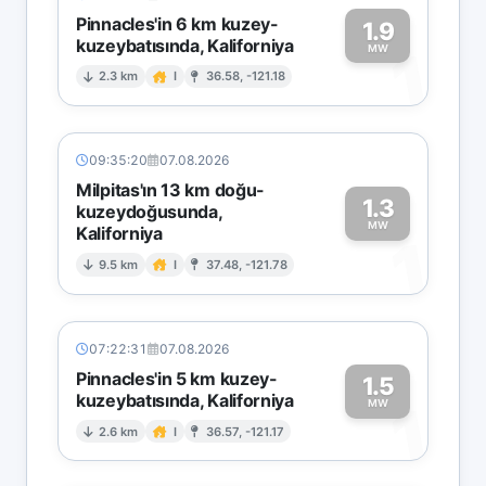
Pinnacles'in 6 km kuzey-
1.9
kuzeybatısında, Kaliforniya
1
MW
2.3 km
I
36.58, -121.18
09:35:20
07.08.2026
Milpitas'ın 13 km doğu-
1.3
kuzeydoğusunda,
MW
Kaliforniya
1
9.5 km
I
37.48, -121.78
07:22:31
07.08.2026
Pinnacles'in 5 km kuzey-
1.5
kuzeybatısında, Kaliforniya
1
MW
2.6 km
I
36.57, -121.17