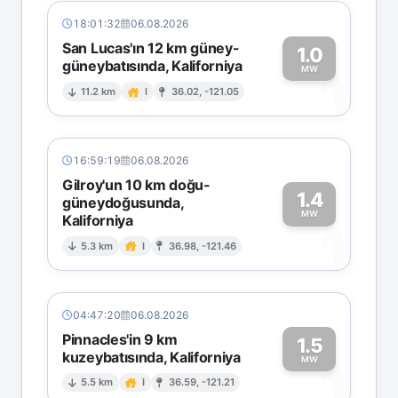
18:01:32
06.08.2026
San Lucas'ın 12 km güney-
1.0
güneybatısında, Kaliforniya
1
MW
11.2 km
I
36.02, -121.05
16:59:19
06.08.2026
Gilroy'un 10 km doğu-
1.4
güneydoğusunda,
MW
Kaliforniya
1
5.3 km
I
36.98, -121.46
04:47:20
06.08.2026
Pinnacles'in 9 km
1.5
kuzeybatısında, Kaliforniya
1
MW
5.5 km
I
36.59, -121.21