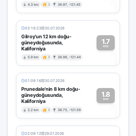
1
4.3 km
I
36.97, -121.45
03:19:23
30.07.2026
Gilroy'un 12 km doğu-
1.7
güneydoğusunda,
MW
Kaliforniya
1
5.9 km
I
36.96, -121.44
01:09:16
30.07.2026
Prunedale'nin 8 km doğu-
1.8
güneydoğusunda,
MW
Kaliforniya
1
2.2 km
I
36.75, -121.59
22:09:12
29.07.2026