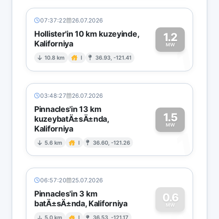
07:37:22
26.07.2026
Hollister'in 10 km kuzeyinde,
1.2
Kaliforniya
1
MW
10.8 km
I
36.93, -121.41
03:48:27
26.07.2026
Pinnacles'in 13 km
1.5
kuzeybatÄ±sÄ±nda,
MW
Kaliforniya
1
5.6 km
I
36.60, -121.26
06:57:20
25.07.2026
Pinnacles'in 3 km
0.6
batÄ±sÄ±nda, Kaliforniya
MW
5.0 km
I
36.53, -121.17