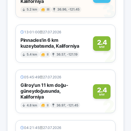
Kaliforniya
3
5.2 km
III
36.96, -121.45
13:01:00
27.07.2026
Pinnacles'in 6 km
2.4
kuzeybatısında, Kaliforniya
2
MW
5.4 km
II
36.57, -121.19
05:45:49
27.07.2026
Gilroy'un 11 km doğu-
2.4
güneydoğusunda,
MW
Kaliforniya
2
4.8 km
II
36.97, -121.45
04:21:45
27.07.2026