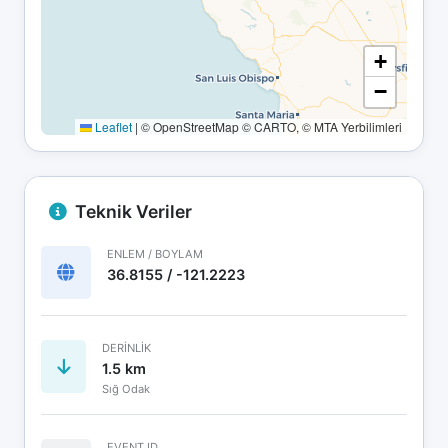
+
−
Leaflet
|
© OpenStreetMap © CARTO, © MTA Yerbilimleri
Teknik Veriler
ENLEM / BOYLAM
36.8155 / -121.2223
DERINLIK
1.5 km
Sığ Odak
EVENT ID