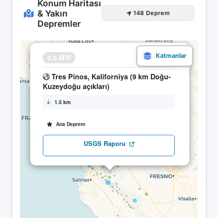
Konum Haritası
& Yakın
148 Deprem
Depremler
×
0.6 MW
26.04 17:32
Tres Pinos, Kaliforniya (9 km Doğu-
Kuzeydoğu açıkları)
1.5 km
Ana Deprem
USGS Raporu