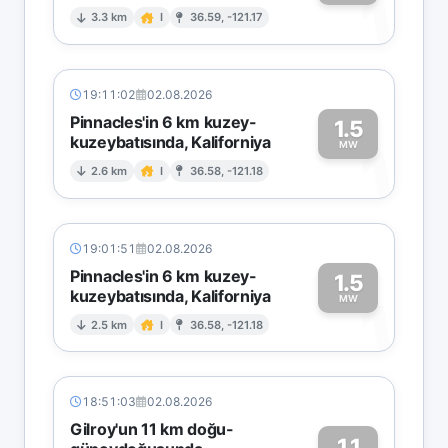
1
3.3 km
I
36.59, -121.17
19:11:02
02.08.2026
Pinnacles'in 6 km kuzey-
1.5
kuzeybatısında, Kaliforniya
1
MW
2.6 km
I
36.58, -121.18
19:01:51
02.08.2026
Pinnacles'in 6 km kuzey-
1.5
kuzeybatısında, Kaliforniya
1
MW
2.5 km
I
36.58, -121.18
18:51:03
02.08.2026
Gilroy'un 11 km doğu-
1.1