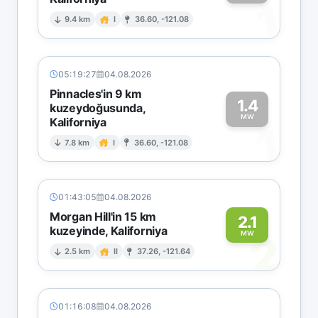
1
9.4 km
I
36.60, -121.08
05:19:27
04.08.2026
Pinnacles'in 9 km
1.4
kuzeydoğusunda,
MW
Kaliforniya
1
7.8 km
I
36.60, -121.08
01:43:05
04.08.2026
Morgan Hill'in 15 km
2.1
kuzeyinde, Kaliforniya
2
MW
2.5 km
II
37.26, -121.64
01:16:08
04.08.2026