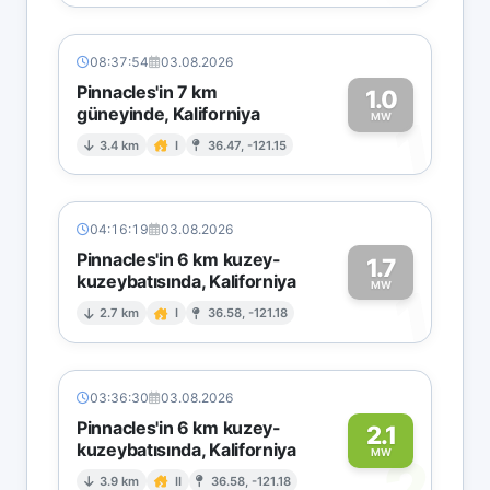
08:37:54
03.08.2026
Pinnacles'in 7 km
1.0
güneyinde, Kaliforniya
1
MW
3.4 km
I
36.47, -121.15
04:16:19
03.08.2026
Pinnacles'in 6 km kuzey-
1.7
kuzeybatısında, Kaliforniya
1
MW
2.7 km
I
36.58, -121.18
03:36:30
03.08.2026
Pinnacles'in 6 km kuzey-
2.1
kuzeybatısında, Kaliforniya
2
MW
3.9 km
II
36.58, -121.18