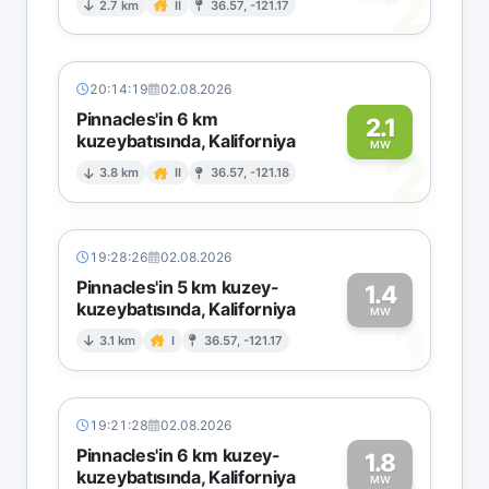
2
2.7 km
II
36.57, -121.17
20:14:19
02.08.2026
Pinnacles'in 6 km
2.1
kuzeybatısında, Kaliforniya
2
MW
3.8 km
II
36.57, -121.18
19:28:26
02.08.2026
Pinnacles'in 5 km kuzey-
1.4
kuzeybatısında, Kaliforniya
1
MW
3.1 km
I
36.57, -121.17
19:21:28
02.08.2026
Pinnacles'in 6 km kuzey-
1.8
kuzeybatısında, Kaliforniya
MW