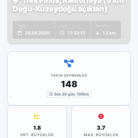
Tres Pinos, Kaliforniya (9 km
Doğu-Kuzeydoğu açıkları)
Tarih
Saat
Derinlik
26.04.2026
17:32:15
1.5 km
YAKIN DEPREMLER
148
Son 30 gün, 100km
1.8
3.7
ORT. BÜYÜKLÜK
MAX. BÜYÜKLÜK