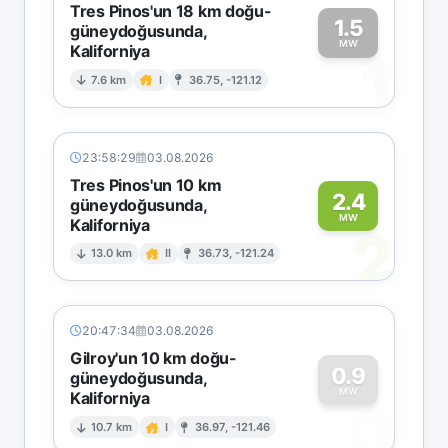
Tres Pinos'un 18 km doğu-
1.5
güneydoğusunda,
MW
Kaliforniya
1
7.6 km
I
36.75, -121.12
23:58:29
03.08.2026
Tres Pinos'un 10 km
2.4
güneydoğusunda,
MW
Kaliforniya
2
13.0 km
II
36.73, -121.24
20:47:34
03.08.2026
Gilroy'un 10 km doğu-
0.9
güneydoğusunda,
MW
Kaliforniya
0
10.7 km
I
36.97, -121.46