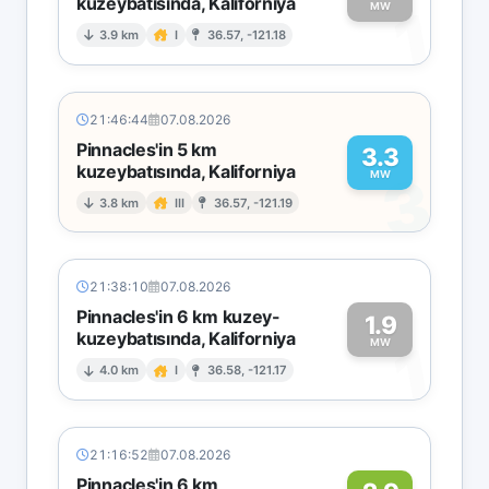
kuzeybatısında, Kaliforniya
1
MW
3.9 km
I
36.57, -121.18
21:46:44
07.08.2026
Pinnacles'in 5 km
3.3
kuzeybatısında, Kaliforniya
3
MW
3.8 km
III
36.57, -121.19
21:38:10
07.08.2026
Pinnacles'in 6 km kuzey-
1.9
kuzeybatısında, Kaliforniya
1
MW
4.0 km
I
36.58, -121.17
21:16:52
07.08.2026
Pinnacles'in 6 km