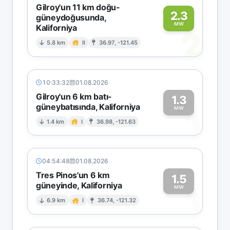
Gilroy'un 11 km doğu-
2.3
güneydoğusunda,
MW
Kaliforniya
2
5.8 km
II
36.97, -121.45
10:33:32
01.08.2026
Gilroy'un 6 km batı-
1.3
güneybatısında, Kaliforniya
1
MW
1.4 km
I
36.98, -121.63
04:54:48
01.08.2026
Tres Pinos'un 6 km
1.5
güneyinde, Kaliforniya
1
MW
6.9 km
I
36.74, -121.32