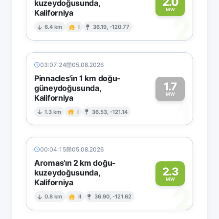
2.0
kuzeydoğusunda,
MW
Kaliforniya
2
6.4 km
I
36.19, -120.77
03:07:24
05.08.2026
Pinnacles'in 1 km doğu-
1.7
güneydoğusunda,
MW
Kaliforniya
1
1.3 km
I
36.53, -121.14
00:04:15
05.08.2026
Aromas'ın 2 km doğu-
2.3
kuzeydoğusunda,
MW
Kaliforniya
2
0.8 km
II
36.90, -121.62