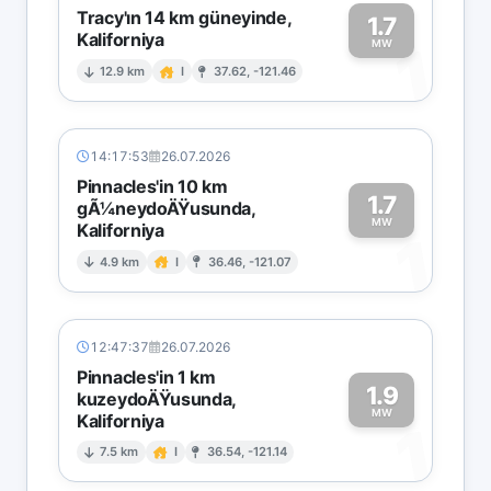
Tracy'ın 14 km güneyinde,
1.7
Kaliforniya
1
MW
12.9 km
I
37.62, -121.46
14:17:53
26.07.2026
Pinnacles'in 10 km
1.7
gÃ¼neydoÄŸusunda,
MW
Kaliforniya
1
4.9 km
I
36.46, -121.07
12:47:37
26.07.2026
Pinnacles'in 1 km
1.9
kuzeydoÄŸusunda,
MW
Kaliforniya
1
7.5 km
I
36.54, -121.14