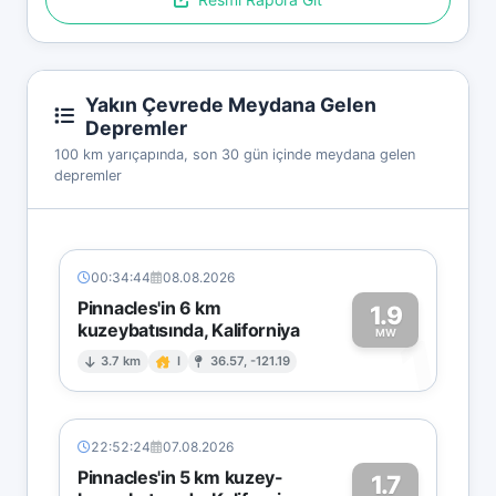
Yakın Çevrede Meydana Gelen
Depremler
100 km yarıçapında, son 30 gün içinde meydana gelen
depremler
00:34:44
08.08.2026
Pinnacles'in 6 km
1.9
kuzeybatısında, Kaliforniya
1
MW
3.7 km
I
36.57, -121.19
22:52:24
07.08.2026
Pinnacles'in 5 km kuzey-
1.7