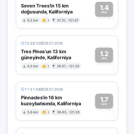
Seven Trees'in 15 km
1.4
doğusunda, Kaliforniya
1
MW
6.2 km
I
37.31, -121.67
15:28:33
29.07.2026
Tres Pinos'un 13 km
1.2
güneyinde, Kaliforniya
1
MW
4.2 km
I
36.67, -121.33
11:51:08
29.07.2026
Pinnacles'in 16 km
1.7
kuzeybatısında, Kaliforniya
1
MW
5.6 km
I
36.63, -121.28