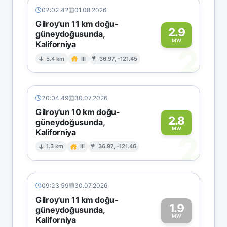
02:02:42
01.08.2026
Gilroy'un 11 km doğu-
2.9
güneydoğusunda,
MW
Kaliforniya
2
5.4 km
III
36.97, -121.45
20:04:49
30.07.2026
Gilroy'un 10 km doğu-
2.8
güneydoğusunda,
MW
Kaliforniya
2
1.3 km
III
36.97, -121.46
09:23:59
30.07.2026
Gilroy'un 11 km doğu-
1.9
güneydoğusunda,
MW
Kaliforniya