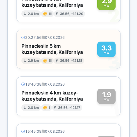
2.9
kuzeybatısında, Kaliforniya
2
MW
2.0 km
III
36.56, -121.20
20:27:56
07.08.2026
Pinnacles'in 5 km
3.3
kuzeybatısında, Kaliforniya
3
MW
2.9 km
III
36.56, -121.18
18:40:38
07.08.2026
Pinnacles'in 4 km kuzey-
1.9
kuzeybatısında, Kaliforniya
1
MW
2.0 km
I
36.56, -121.17
15:45:09
07.08.2026