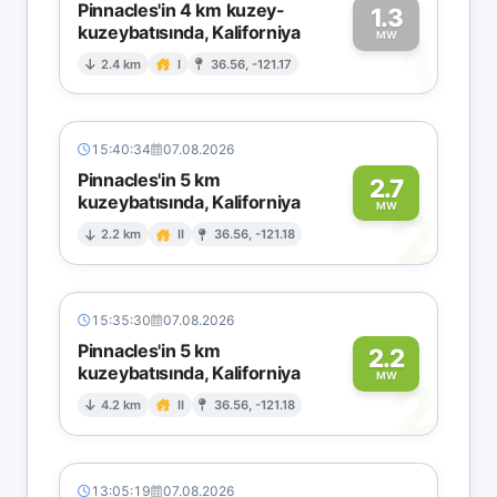
Pinnacles'in 4 km kuzey-
1.3
kuzeybatısında, Kaliforniya
1
MW
2.4 km
I
36.56, -121.17
15:40:34
07.08.2026
Pinnacles'in 5 km
2.7
kuzeybatısında, Kaliforniya
2
MW
2.2 km
II
36.56, -121.18
15:35:30
07.08.2026
Pinnacles'in 5 km
2.2
kuzeybatısında, Kaliforniya
2
MW
4.2 km
II
36.56, -121.18
13:05:19
07.08.2026