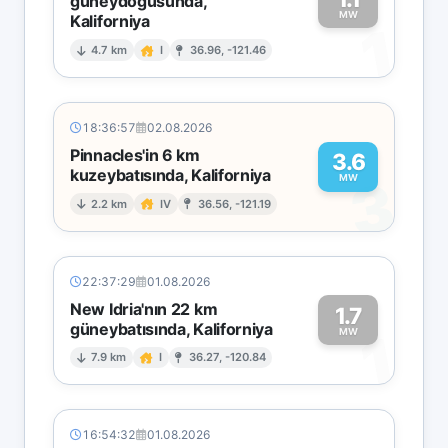
güneydoğusunda,
MW
Kaliforniya
1
4.7 km
I
36.96, -121.46
18:36:57
02.08.2026
Pinnacles'in 6 km
3.6
kuzeybatısında, Kaliforniya
3
MW
2.2 km
IV
36.56, -121.19
22:37:29
01.08.2026
New Idria'nın 22 km
1.7
güneybatısında, Kaliforniya
1
MW
7.9 km
I
36.27, -120.84
16:54:32
01.08.2026