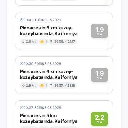
00:42:19
03.08.2026
Pinnacles'in 6 km kuzey-
1.9
kuzeybatısında, Kaliforniya
1
MW
2.8 km
I
36.58, -121.17
00:39:59
03.08.2026
Pinnacles'in 6 km kuzey-
1.9
kuzeybatısında, Kaliforniya
1
MW
2.9 km
I
36.57, -121.18
00:37:32
03.08.2026
Pinnacles'in 5 km
2.2
kuzeybatısında, Kaliforniya
MW