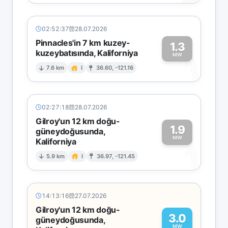
02:52:37
28.07.2026
Pinnacles'in 7 km kuzey-
1.3
kuzeybatısında, Kaliforniya
1
MW
7.6 km
I
36.60, -121.16
02:27:18
28.07.2026
Gilroy'un 12 km doğu-
1.9
güneydoğusunda,
MW
Kaliforniya
1
5.9 km
I
36.97, -121.45
14:13:16
27.07.2026
Gilroy'un 12 km doğu-
3.0
güneydoğusunda,
MW