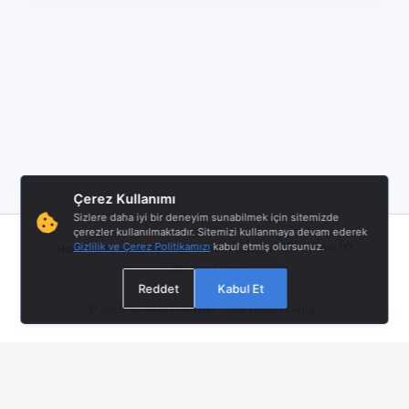
Çerez Kullanımı
Sizlere daha iyi bir deneyim sunabilmek için sitemizde
çerezler kullanılmaktadır. Sitemizi kullanmaya devam ederek
|
|
|
Gizlilik ve Çerez Politikamızı
kabul etmiş olursunuz.
Twitter (X)
Hakkımızda
Hizmet Şartları
Gizlilik Politikası
Bize Ulaşın
Reddet
Kabul Et
© 2026
sondepremler.net
- Tüm Hakları Saklıdır.