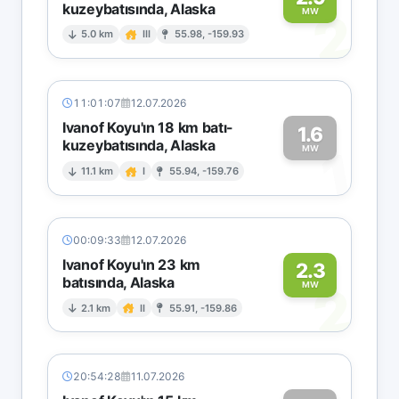
kuzeybatısında, Alaska
2
MW
5.0 km
III
55.98, -159.93
11:01:07
12.07.2026
Ivanof Koyu'ın 18 km batı-
1.6
kuzeybatısında, Alaska
1
MW
11.1 km
I
55.94, -159.76
00:09:33
12.07.2026
Ivanof Koyu'ın 23 km
2.3
batısında, Alaska
2
MW
2.1 km
II
55.91, -159.86
20:54:28
11.07.2026