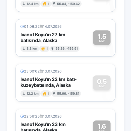
1
12.4 km
I
55.84, -159.62
01:06:22
14.07.2026
Ivanof Koyu'ın 27 km
1.5
batısında, Alaska
1
MW
8.8 km
I
55.86, -159.91
23:00:02
13.07.2026
Ivanof Koyu'ın 22 km batı-
0.5
kuzeybatısında, Alaska
0
MW
12.2 km
I
55.99, -159.81
22:56:25
13.07.2026
Ivanof Koyu'ın 23 km
1.6
batısında, Alaska
MW