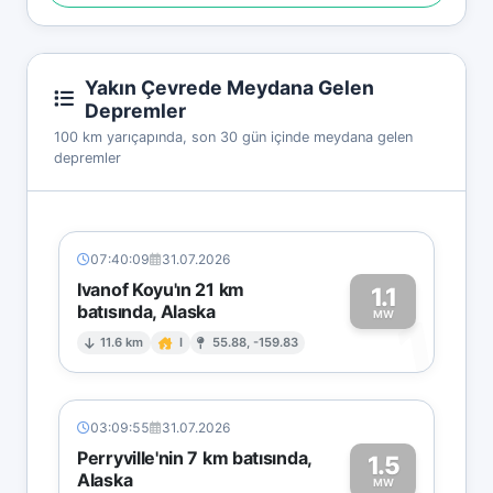
Yakın Çevrede Meydana Gelen
Depremler
100 km yarıçapında, son 30 gün içinde meydana gelen
depremler
07:40:09
31.07.2026
Ivanof Koyu'ın 21 km
1.1
batısında, Alaska
1
MW
11.6 km
I
55.88, -159.83
03:09:55
31.07.2026
Perryville'nin 7 km batısında,
1.5
Alaska
MW