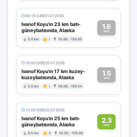
08:16:24
21.07.2026
Ivanof Koyu'ın 23 km batı-
1.6
güneybatısında, Alaska
1
MW
5.0 km
I
55.86, -159.85
16:00:26
20.07.2026
Ivanof Koyu'ın 17 km kuzey-
1.5
kuzeybatısında, Alaska
1
MW
5.0 km
I
56.06, -159.54
15:50:39
20.07.2026
Ivanof Koyu'ın 25 km batı-
2.3
güneybatısında, Alaska
2
MW
8.5 km
II
55.85, -159.88