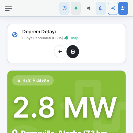
İnternet
bağlantınız
koptu!
Çevrimdışı
Deprem Detayı
moddasınız.
Dünya Depremleri (USGS)
•
Onaylı
Hafif Åiddette
2.8 MW