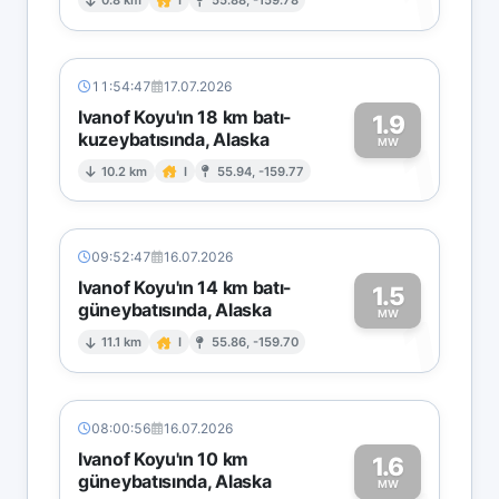
1
0.8 km
I
55.88, -159.78
11:54:47
17.07.2026
Ivanof Koyu'ın 18 km batı-
1.9
kuzeybatısında, Alaska
1
MW
10.2 km
I
55.94, -159.77
09:52:47
16.07.2026
Ivanof Koyu'ın 14 km batı-
1.5
güneybatısında, Alaska
1
MW
11.1 km
I
55.86, -159.70
08:00:56
16.07.2026
Ivanof Koyu'ın 10 km
1.6
güneybatısında, Alaska
MW