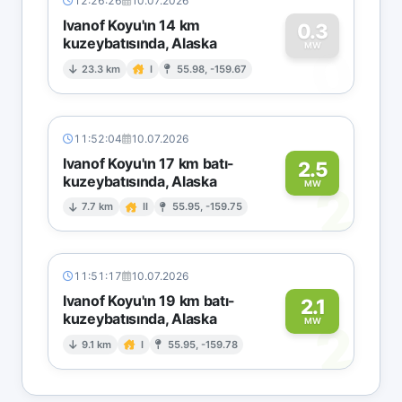
12:26:26
10.07.2026
Ivanof Koyu'ın 14 km
0.3
kuzeybatısında, Alaska
0
MW
23.3 km
I
55.98, -159.67
11:52:04
10.07.2026
Ivanof Koyu'ın 17 km batı-
2.5
kuzeybatısında, Alaska
2
MW
7.7 km
II
55.95, -159.75
11:51:17
10.07.2026
Ivanof Koyu'ın 19 km batı-
2.1
kuzeybatısında, Alaska
2
MW
9.1 km
I
55.95, -159.78