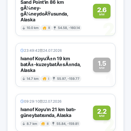
Sand Point'in 86 km
gÃ¼ney-
2.6
gÃ¼neydoÄŸusunda,
MW
Alaska
2
10.0 km
II
54.58, -160.14
23:49:42
24.07.2026
Ivanof Koyu'Ä±n 19 km
1.5
batÄ±-kuzeybatÄ±sÄ±nda,
MW
Alaska
1
14.7 km
I
55.97, -159.77
09:29:10
22.07.2026
Ivanof Koyu'ın 21 km batı-
2.2
güneybatısında, Alaska
2
MW
8.7 km
II
55.84, -159.81