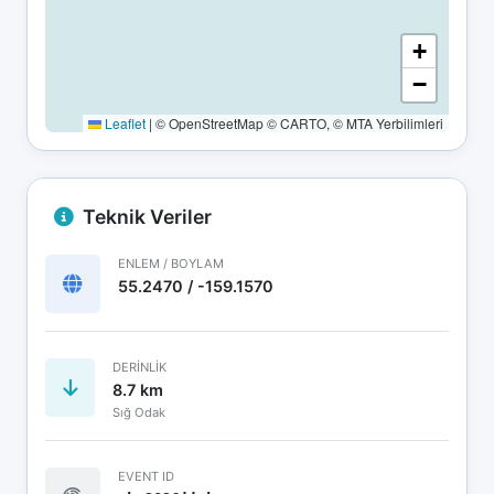
+
−
Leaflet
|
© OpenStreetMap © CARTO, © MTA Yerbilimleri
Teknik Veriler
ENLEM / BOYLAM
55.2470 / -159.1570
DERINLIK
8.7 km
Sığ Odak
EVENT ID