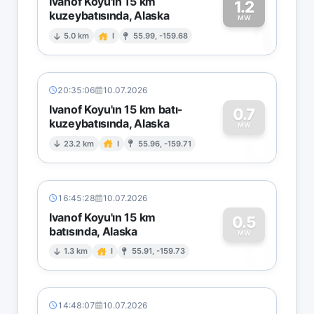
Ivanof Koyu'ın 15 km
1.2
kuzeybatısında, Alaska
1
MW
5.0 km
I
55.99, -159.68
20:35:06
10.07.2026
Ivanof Koyu'ın 15 km batı-
0.7
kuzeybatısında, Alaska
0
MW
23.2 km
I
55.96, -159.71
16:45:28
10.07.2026
Ivanof Koyu'ın 15 km
0.5
batısında, Alaska
0
MW
1.3 km
I
55.91, -159.73
14:48:07
10.07.2026