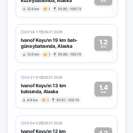
kuzeybatısında, Alaska
1
MW
12.6 km
I
55.95, -159.73
03:58:17
29.07.2026
Ivanof Koyu'ın 19 km batı-
1.2
güneybatısında, Alaska
1
MW
13.0 km
I
55.86, -159.79
03:37:41
29.07.2026
Ivanof Koyu'ın 13 km
1.4
batısında, Alaska
1
MW
8.9 km
I
55.91, -159.70
03:04:32
29.07.2026
Ivanof Koyu'ın 12 km