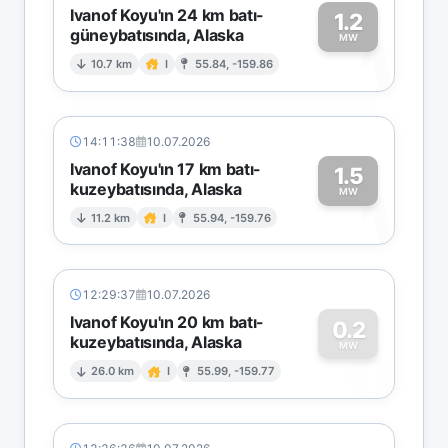
Ivanof Koyu'ın 24 km batı-
1.2
güneybatısında, Alaska
1
MW
10.7 km
I
55.84, -159.86
14:11:38
10.07.2026
Ivanof Koyu'ın 17 km batı-
1.5
kuzeybatısında, Alaska
1
MW
11.2 km
I
55.94, -159.76
12:29:37
10.07.2026
Ivanof Koyu'ın 20 km batı-
0.2
kuzeybatısında, Alaska
0
MW
26.0 km
I
55.99, -159.77