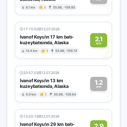
1
6.1 km
I
55.86, -159.85
17:15:50
13.07.2026
Ivanof Koyu'ın 17 km batı-
2.1
kuzeybatısında, Alaska
2
MW
13.4 km
I
55.96, -159.74
20:57:03
12.07.2026
Ivanof Koyu'ın 13 km
1.2
kuzeybatısında, Alaska
1
MW
5.0 km
I
55.99, -159.64
13:20:19
12.07.2026
Ivanof Koyu'ın 29 km batı-
2.9