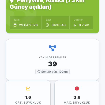
Perryville, Alaska (73 km
Güney açıkları)
Tarih
Saat
Derinlik
29.04.2026
04:18:46
8.7 km
YAKIN DEPREMLER
39
Son 30 gün, 100km
1.6
3.6
ORT. BÜYÜKLÜK
MAX. BÜYÜKLÜK