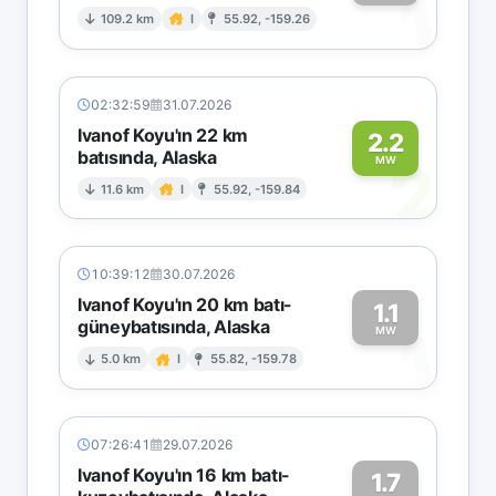
1
109.2 km
I
55.92, -159.26
02:32:59
31.07.2026
Ivanof Koyu'ın 22 km
2.2
batısında, Alaska
2
MW
11.6 km
I
55.92, -159.84
10:39:12
30.07.2026
Ivanof Koyu'ın 20 km batı-
1.1
güneybatısında, Alaska
1
MW
5.0 km
I
55.82, -159.78
07:26:41
29.07.2026
Ivanof Koyu'ın 16 km batı-
1.7