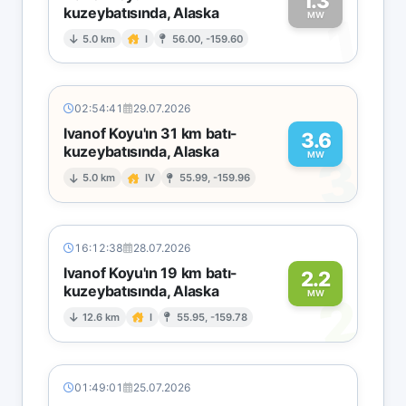
1.3
kuzeybatısında, Alaska
1
MW
5.0 km
I
56.00, -159.60
02:54:41
29.07.2026
Ivanof Koyu'ın 31 km batı-
3.6
kuzeybatısında, Alaska
3
MW
5.0 km
IV
55.99, -159.96
16:12:38
28.07.2026
Ivanof Koyu'ın 19 km batı-
2.2
kuzeybatısında, Alaska
2
MW
12.6 km
I
55.95, -159.78
01:49:01
25.07.2026