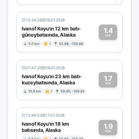
15:34:26
19.07.2026
Ivanof Koyu'ın 12 km batı-
1.4
güneybatısında, Alaska
1
MW
5.0 km
I
55.88, -159.68
07:47:20
19.07.2026
Ivanof Koyu'ın 23 km batı-
1.7
kuzeybatısında, Alaska
1
MW
10.8 km
I
56.00, -159.82
12:46:53
17.07.2026
Ivanof Koyu'ın 18 km
1.9
batısında, Alaska
MW