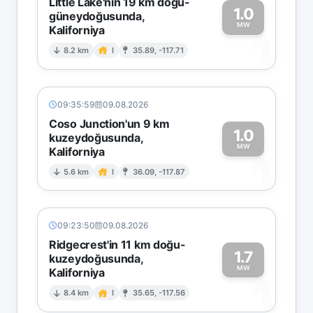
Little Lake'nin 19 km doğu-
1.0
güneydoğusunda,
MW
Kaliforniya
1
8.2 km
I
35.89, -117.71
09:35:59
09.08.2026
Coso Junction'un 9 km
1.0
kuzeydoğusunda,
MW
Kaliforniya
1
5.6 km
I
36.09, -117.87
09:23:50
09.08.2026
Ridgecrest'in 11 km doğu-
1.7
kuzeydoğusunda,
MW
Kaliforniya
1
8.4 km
I
35.65, -117.56