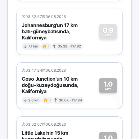
03:52:57
06.08.2026
Johannesburg'un 17 km
0.9
batı-güneybatısında,
MW
Kaliforniya
0
7.1 km
I
35.32, -117.82
03:47:24
06.08.2026
Coso Junction'un 10 km
1.0
doğu-kuzeydoğusunda,
MW
Kaliforniya
1
2.6 km
I
36.07, -117.84
03:02:07
06.08.2026
Little Lake'nin 15 km
1.0
kuzeydoğusunda,