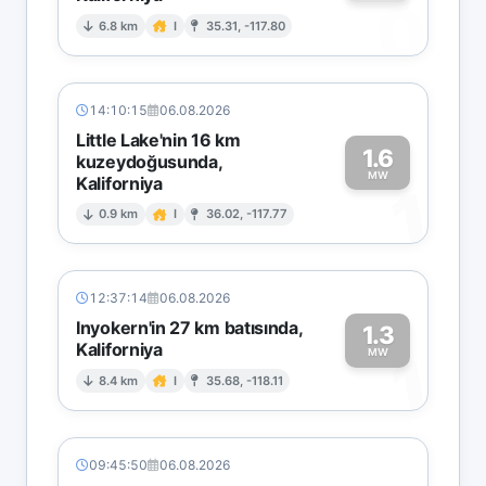
0
6.8 km
I
35.31, -117.80
14:10:15
06.08.2026
Little Lake'nin 16 km
1.6
kuzeydoğusunda,
MW
Kaliforniya
1
0.9 km
I
36.02, -117.77
12:37:14
06.08.2026
Inyokern'in 27 km batısında,
1.3
Kaliforniya
1
MW
8.4 km
I
35.68, -118.11
09:45:50
06.08.2026