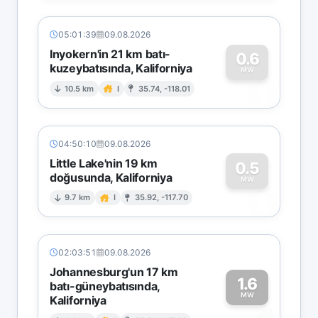
05:01:39
09.08.2026
Inyokern'in 21 km batı-
0.6
kuzeybatısında, Kaliforniya
0
MW
10.5 km
I
35.74, -118.01
04:50:10
09.08.2026
Little Lake'nin 19 km
0.5
doğusunda, Kaliforniya
0
MW
9.7 km
I
35.92, -117.70
02:03:51
09.08.2026
Johannesburg'un 17 km
1.6
batı-güneybatısında,
MW
Kaliforniya