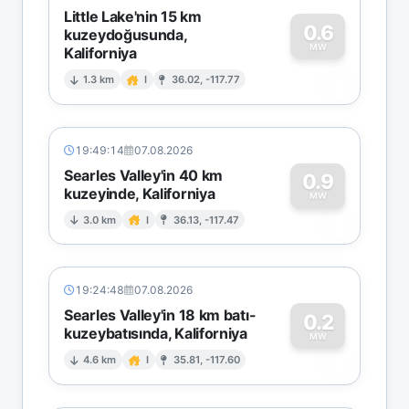
Little Lake'nin 15 km
0.6
kuzeydoğusunda,
MW
Kaliforniya
0
1.3 km
I
36.02, -117.77
19:49:14
07.08.2026
Searles Valley'in 40 km
0.9
kuzeyinde, Kaliforniya
0
MW
3.0 km
I
36.13, -117.47
19:24:48
07.08.2026
Searles Valley'in 18 km batı-
0.2
kuzeybatısında, Kaliforniya
0
MW
4.6 km
I
35.81, -117.60