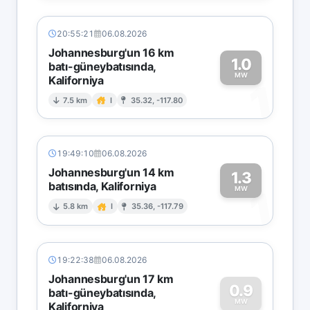
20:55:21
06.08.2026
Johannesburg'un 16 km
1.0
batı-güneybatısında,
MW
Kaliforniya
1
7.5 km
I
35.32, -117.80
19:49:10
06.08.2026
Johannesburg'un 14 km
1.3
batısında, Kaliforniya
1
MW
5.8 km
I
35.36, -117.79
19:22:38
06.08.2026
Johannesburg'un 17 km
0.9
batı-güneybatısında,
MW
Kaliforniya