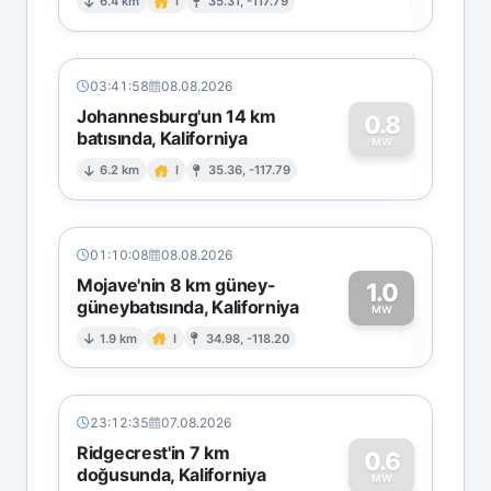
1
6.4 km
I
35.31, -117.79
03:41:58
08.08.2026
Johannesburg'un 14 km
0.8
batısında, Kaliforniya
0
MW
6.2 km
I
35.36, -117.79
01:10:08
08.08.2026
Mojave'nin 8 km güney-
1.0
güneybatısında, Kaliforniya
1
MW
1.9 km
I
34.98, -118.20
23:12:35
07.08.2026
Ridgecrest'in 7 km
0.6
doğusunda, Kaliforniya
MW