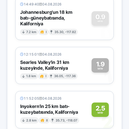
14:49:40
04.08.2026
Johannesburg'un 18 km
0.9
batı-güneybatısında,
MW
Kaliforniya
0
7.2 km
I
35.30, -117.82
12:15:01
04.08.2026
Searles Valley'in 31 km
1.9
kuzeyinde, Kaliforniya
1
MW
1.8 km
I
36.05, -117.36
11:52:05
04.08.2026
Inyokern'in 25 km batı-
2.5
kuzeybatısında, Kaliforniya
2
MW
2.8 km
II
35.73, -118.07