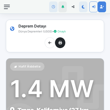
İnternet
bağlantınız
koptu!
Çevrimdışı
Deprem Detayı
moddasınız.
Dünya Depremleri (USGS)
•
Onaylı
Hafif Åiddette
1.4 MW