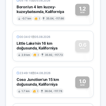
05:16:10
05.08.2026
Boron'un 4 km kuzey-
1.2
kuzeybatısında, Kaliforniya
1
MW
-0.7 km
I
35.04, -117.66
00:34:01
05.08.2026
Little Lake'nin 16 km
0.6
doğusunda, Kaliforniya
0
MW
2.9 km
I
35.92, -117.73
23:49:18
04.08.2026
Coso Junction'un 15 km
1.0
doğusunda, Kaliforniya
1
MW
1.7 km
I
36.04, -117.78