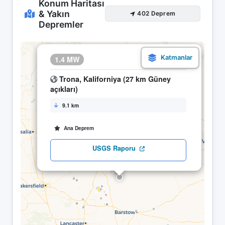
Konum Haritası
& Yakın
402 Deprem
Depremler
×
1.4 MW
01.05 11:44
Trona, Kaliforniya (27 km Güney
açıkları)
9.1 km
Ana Deprem
USGS Raporu