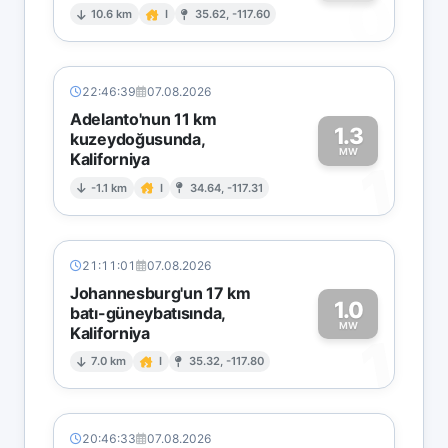
0
10.6 km
I
35.62, -117.60
22:46:39
07.08.2026
Adelanto'nun 11 km
1.3
kuzeydoğusunda,
MW
Kaliforniya
1
-1.1 km
I
34.64, -117.31
21:11:01
07.08.2026
Johannesburg'un 17 km
1.0
batı-güneybatısında,
MW
Kaliforniya
1
7.0 km
I
35.32, -117.80
20:46:33
07.08.2026