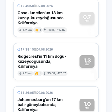
17:49:58
07.08.2026
Coso Junction'un 13 km
0.7
kuzey-kuzeydoğusunda,
MW
Kaliforniya
0
4.2 km
I
36.14, -117.87
17:38:15
07.08.2026
Ridgecrest'in 11 km doğu-
1.3
kuzeydoğusunda,
MW
Kaliforniya
1
7.2 km
I
35.68, -117.57
11:26:05
07.08.2026
Johannesburg'un 17 km
1.0
batı-güneybatısında,
MW
Kaliforniya