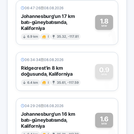
06:47:26
08.08.2026
Johannesburg'un 17 km
1.8
batı-güneybatısında,
MW
Kaliforniya
1
6.9 km
I
35.32, -117.81
06:34:34
08.08.2026
Ridgecrest'in 8 km
0.9
doğusunda, Kaliforniya
0
MW
6.4 km
I
35.61, -117.59
04:29:26
08.08.2026
Johannesburg'un 16 km
1.6
batı-güneybatısında,
MW
Kaliforniya