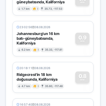
güneybatısında, Kaliforniya
0
MW
1.7 km
I
35.73, -117.53
23:02:56
08.08.2026
Johannesburg'un 16 km
0.9
batı-güneybatısında,
MW
Kaliforniya
0
6.2 km
I
35.33, -117.81
20:18:11
08.08.2026
Ridgecrest'in 18 km
0.8
doğusunda, Kaliforniya
0
MW
4.7 km
I
35.60, -117.48
16:57:40
08.08.2026