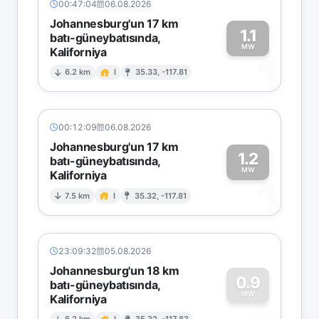
00:47:04
06.08.2026
Johannesburg'un 17 km
1.1
batı-güneybatısında,
MW
Kaliforniya
1
6.2 km
I
35.33, -117.81
00:12:09
06.08.2026
Johannesburg'un 17 km
1.2
batı-güneybatısında,
MW
Kaliforniya
1
7.5 km
I
35.32, -117.81
23:09:32
05.08.2026
Johannesburg'un 18 km
0.9
batı-güneybatısında,
MW
Kaliforniya