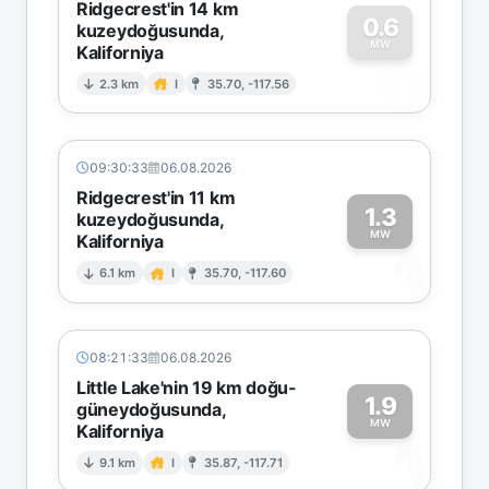
Ridgecrest'in 14 km
0.6
kuzeydoğusunda,
MW
Kaliforniya
0
2.3 km
I
35.70, -117.56
09:30:33
06.08.2026
Ridgecrest'in 11 km
1.3
kuzeydoğusunda,
MW
Kaliforniya
1
6.1 km
I
35.70, -117.60
08:21:33
06.08.2026
Little Lake'nin 19 km doğu-
1.9
güneydoğusunda,
MW
Kaliforniya
1
9.1 km
I
35.87, -117.71