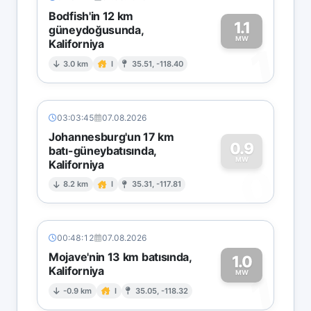
Bodfish'in 12 km
1.1
güneydoğusunda,
MW
Kaliforniya
1
3.0 km
I
35.51, -118.40
03:03:45
07.08.2026
Johannesburg'un 17 km
0.9
batı-güneybatısında,
MW
Kaliforniya
0
8.2 km
I
35.31, -117.81
00:48:12
07.08.2026
Mojave'nin 13 km batısında,
1.0
Kaliforniya
1
MW
-0.9 km
I
35.05, -118.32