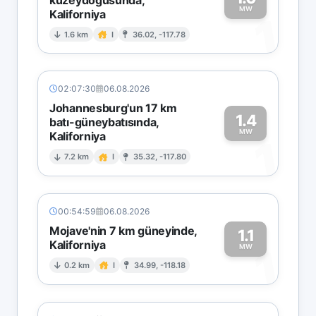
MW
Kaliforniya
1
1.6 km
I
36.02, -117.78
02:07:30
06.08.2026
Johannesburg'un 17 km
1.4
batı-güneybatısında,
MW
Kaliforniya
1
7.2 km
I
35.32, -117.80
00:54:59
06.08.2026
Mojave'nin 7 km güneyinde,
1.1
Kaliforniya
1
MW
0.2 km
I
34.99, -118.18