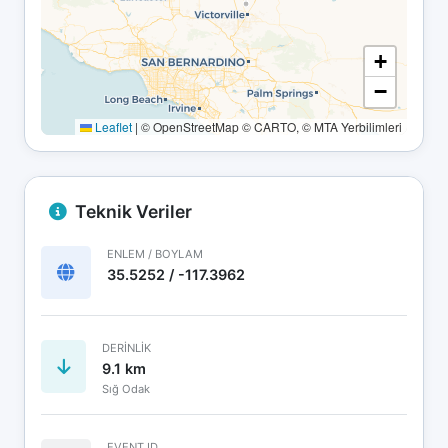
+
−
Leaflet
|
© OpenStreetMap © CARTO, © MTA Yerbilimleri
Teknik Veriler
ENLEM / BOYLAM
35.5252 / -117.3962
DERINLIK
9.1 km
Sığ Odak
EVENT ID