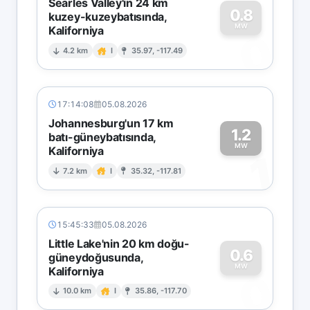
Searles Valley'in 24 km
0.8
kuzey-kuzeybatısında,
MW
Kaliforniya
0
4.2 km
I
35.97, -117.49
17:14:08
05.08.2026
Johannesburg'un 17 km
1.2
batı-güneybatısında,
MW
Kaliforniya
1
7.2 km
I
35.32, -117.81
15:45:33
05.08.2026
Little Lake'nin 20 km doğu-
0.6
güneydoğusunda,
MW
Kaliforniya
0
10.0 km
I
35.86, -117.70