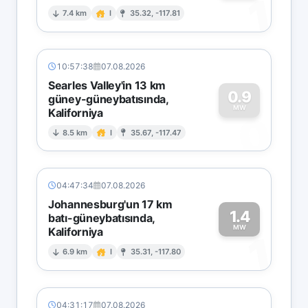
1
7.4 km
I
35.32, -117.81
10:57:38
07.08.2026
Searles Valley'in 13 km
0.9
güney-güneybatısında,
MW
Kaliforniya
0
8.5 km
I
35.67, -117.47
04:47:34
07.08.2026
Johannesburg'un 17 km
1.4
batı-güneybatısında,
MW
Kaliforniya
1
6.9 km
I
35.31, -117.80
04:31:17
07.08.2026