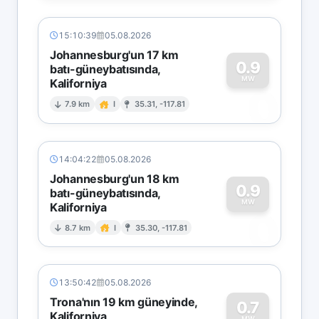
15:10:39
05.08.2026
Johannesburg'un 17 km
0.9
batı-güneybatısında,
MW
Kaliforniya
0
7.9 km
I
35.31, -117.81
14:04:22
05.08.2026
Johannesburg'un 18 km
0.9
batı-güneybatısında,
MW
Kaliforniya
0
8.7 km
I
35.30, -117.81
13:50:42
05.08.2026
Trona'nın 19 km güneyinde,
0.7
Kaliforniya
MW