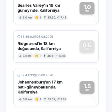
Searles Valley'in 19 km
1.0
güneyinde, Kaliforniya
1
MW
5.0 km
I
35.60, -117.43
16:36:03
08.08.2026
Ridgecrest'in 18 km
0.5
doğusunda, Kaliforniya
0
MW
7.4 km
I
35.61, -117.48
07:41:33
08.08.2026
Johannesburg'un 17 km
1.5
batı-güneybatısında,
MW
Kaliforniya
1
6.8 km
I
35.32, -117.81