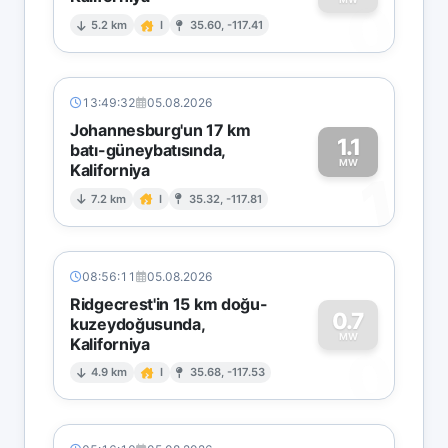
0
5.2 km
I
35.60, -117.41
13:49:32
05.08.2026
Johannesburg'un 17 km
1.1
batı-güneybatısında,
MW
Kaliforniya
1
7.2 km
I
35.32, -117.81
08:56:11
05.08.2026
Ridgecrest'in 15 km doğu-
0.7
kuzeydoğusunda,
MW
Kaliforniya
0
4.9 km
I
35.68, -117.53