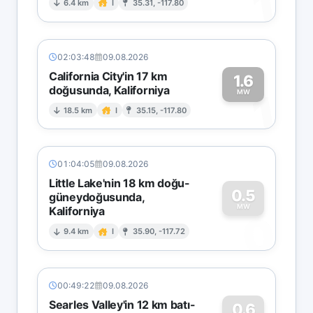
1
6.4 km
I
35.31, -117.80
02:03:48
09.08.2026
California City'in 17 km
1.6
doğusunda, Kaliforniya
1
MW
18.5 km
I
35.15, -117.80
01:04:05
09.08.2026
Little Lake'nin 18 km doğu-
0.5
güneydoğusunda,
MW
Kaliforniya
0
9.4 km
I
35.90, -117.72
00:49:22
09.08.2026
Searles Valley'in 12 km batı-
0.6