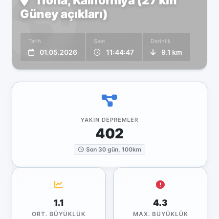
Trona, Kaliforniya (27 km
Güney açıkları)
Tarih
Saat
Derinlik
01.05.2026
11:44:47
9.1 km
YAKIN DEPREMLER
402
Son 30 gün, 100km
1.1
4.3
ORT. BÜYÜKLÜK
MAX. BÜYÜKLÜK