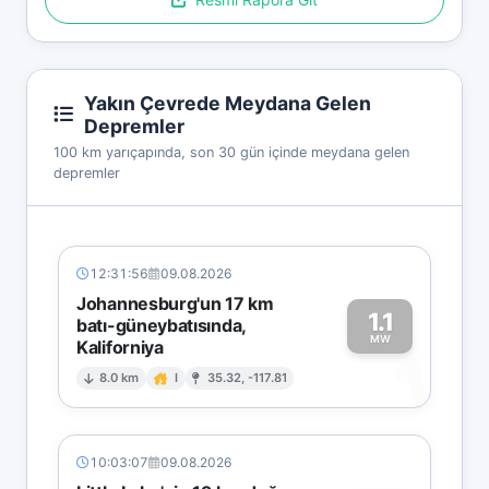
Yakın Çevrede Meydana Gelen
Depremler
100 km yarıçapında, son 30 gün içinde meydana gelen
depremler
12:31:56
09.08.2026
Johannesburg'un 17 km
1.1
batı-güneybatısında,
MW
Kaliforniya
1
8.0 km
I
35.32, -117.81
10:03:07
09.08.2026