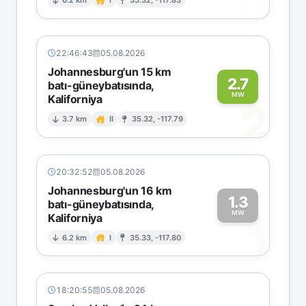
0
6.2 km
I
35.32, -117.83
22:46:43
05.08.2026
Johannesburg'un 15 km
2.7
batı-güneybatısında,
MW
Kaliforniya
2
3.7 km
II
35.32, -117.79
20:32:52
05.08.2026
Johannesburg'un 16 km
1.3
batı-güneybatısında,
MW
Kaliforniya
1
6.2 km
I
35.33, -117.80
18:20:55
05.08.2026