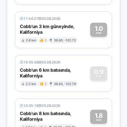
11:34:27
05.08.2026
Cobb'un 3 km güneyinde,
1.0
Kaliforniya
1
MW
2.8 km
I
38.80, -122.72
10:35:38
05.08.2026
Cobb'un 6 km batısında,
0.9
Kaliforniya
0
MW
2.2 km
I
38.83, -122.79
10:35:18
05.08.2026
Cobb'un 8 km batısında,
1.8
Kaliforniya
MW