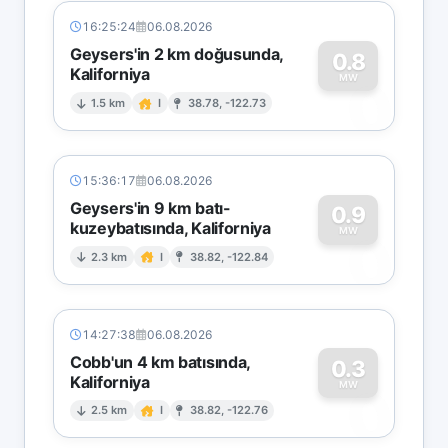
16:25:24
06.08.2026
Geysers'in 2 km doğusunda,
0.8
Kaliforniya
0
MW
1.5 km
I
38.78, -122.73
15:36:17
06.08.2026
Geysers'in 9 km batı-
0.9
kuzeybatısında, Kaliforniya
0
MW
2.3 km
I
38.82, -122.84
14:27:38
06.08.2026
Cobb'un 4 km batısında,
0.3
Kaliforniya
0
MW
2.5 km
I
38.82, -122.76