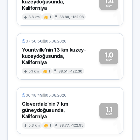
1.4
kuzeydoğusunda,
MW
Kaliforniya
1
3.8 km
I
38.88, -122.98
07:50:50
05.08.2026
Yountville'nin 13 km kuzey-
1.0
kuzeydoğusunda,
MW
Kaliforniya
1
5.1 km
I
38.51, -122.30
06:48:49
05.08.2026
Cloverdale'nin 7 km
1.1
güneydoğusunda,
MW
Kaliforniya
1
5.3 km
I
38.77, -122.95