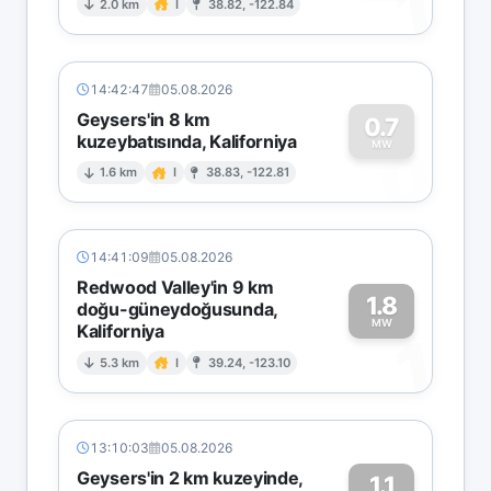
1
2.0 km
I
38.82, -122.84
14:42:47
05.08.2026
Geysers'in 8 km
0.7
kuzeybatısında, Kaliforniya
0
MW
1.6 km
I
38.83, -122.81
14:41:09
05.08.2026
Redwood Valley'in 9 km
1.8
doğu-güneydoğusunda,
MW
Kaliforniya
1
5.3 km
I
39.24, -123.10
13:10:03
05.08.2026
Geysers'in 2 km kuzeyinde,
1.1