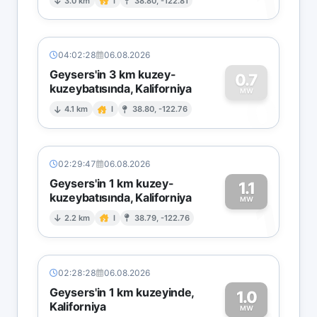
1
3.0 km
I
38.80, -122.81
04:02:28
06.08.2026
Geysers'in 3 km kuzey-
0.7
kuzeybatısında, Kaliforniya
0
MW
4.1 km
I
38.80, -122.76
02:29:47
06.08.2026
Geysers'in 1 km kuzey-
1.1
kuzeybatısında, Kaliforniya
1
MW
2.2 km
I
38.79, -122.76
02:28:28
06.08.2026
Geysers'in 1 km kuzeyinde,
1.0
Kaliforniya
MW