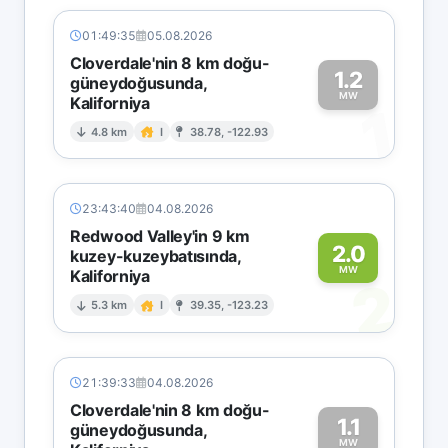
01:49:35
05.08.2026
Cloverdale'nin 8 km doğu-
1.2
güneydoğusunda,
MW
Kaliforniya
1
4.8 km
I
38.78, -122.93
23:43:40
04.08.2026
Redwood Valley'in 9 km
2.0
kuzey-kuzeybatısında,
MW
Kaliforniya
2
5.3 km
I
39.35, -123.23
21:39:33
04.08.2026
Cloverdale'nin 8 km doğu-
1.1
güneydoğusunda,
MW