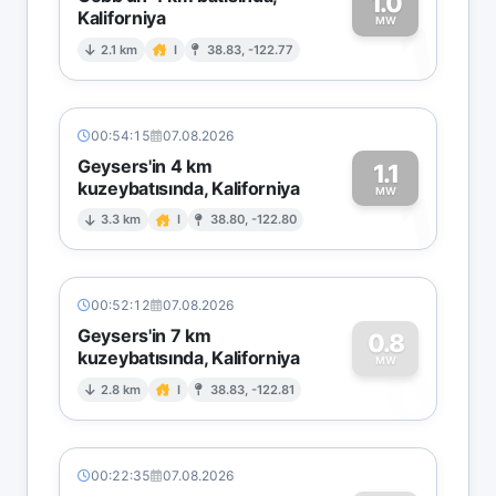
1.0
Kaliforniya
1
MW
2.1 km
I
38.83, -122.77
00:54:15
07.08.2026
Geysers'in 4 km
1.1
kuzeybatısında, Kaliforniya
1
MW
3.3 km
I
38.80, -122.80
00:52:12
07.08.2026
Geysers'in 7 km
0.8
kuzeybatısında, Kaliforniya
0
MW
2.8 km
I
38.83, -122.81
00:22:35
07.08.2026