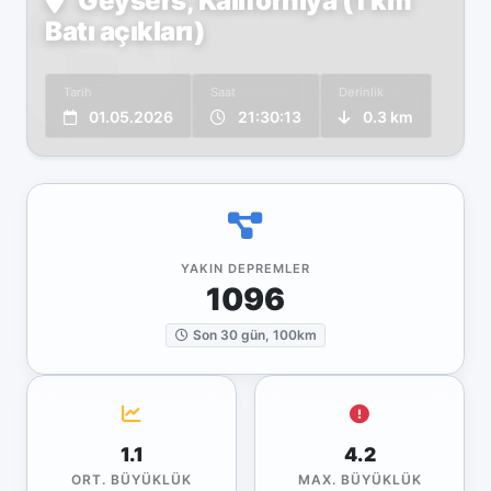
Geysers, Kaliforniya (1 km
Batı açıkları)
Tarih
Saat
Derinlik
01.05.2026
21:30:13
0.3 km
YAKIN DEPREMLER
1096
Son 30 gün, 100km
1.1
4.2
ORT. BÜYÜKLÜK
MAX. BÜYÜKLÜK