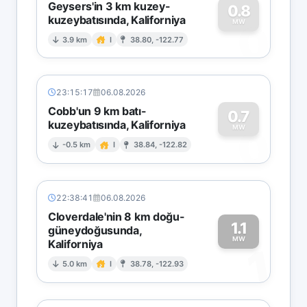
Geysers'in 3 km kuzey-
0.8
kuzeybatısında, Kaliforniya
0
MW
3.9 km
I
38.80, -122.77
23:15:17
06.08.2026
Cobb'un 9 km batı-
0.7
kuzeybatısında, Kaliforniya
0
MW
-0.5 km
I
38.84, -122.82
22:38:41
06.08.2026
Cloverdale'nin 8 km doğu-
1.1
güneydoğusunda,
MW
Kaliforniya
1
5.0 km
I
38.78, -122.93