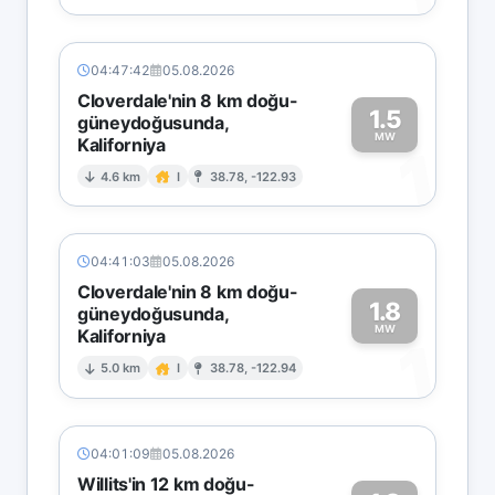
04:47:42
05.08.2026
Cloverdale'nin 8 km doğu-
1.5
güneydoğusunda,
MW
Kaliforniya
1
4.6 km
I
38.78, -122.93
04:41:03
05.08.2026
Cloverdale'nin 8 km doğu-
1.8
güneydoğusunda,
MW
Kaliforniya
1
5.0 km
I
38.78, -122.94
04:01:09
05.08.2026
Willits'in 12 km doğu-