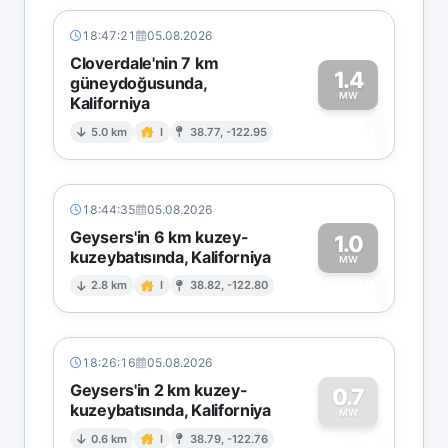
18:47:21
05.08.2026
Cloverdale'nin 7 km
1.4
güneydoğusunda,
MW
Kaliforniya
1
5.0 km
I
38.77, -122.95
18:44:35
05.08.2026
Geysers'in 6 km kuzey-
1.0
kuzeybatısında, Kaliforniya
1
MW
2.8 km
I
38.82, -122.80
18:26:16
05.08.2026
Geysers'in 2 km kuzey-
0.7
kuzeybatısında, Kaliforniya
0
MW
0.6 km
I
38.79, -122.76