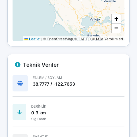
+
−
Leaflet
|
© OpenStreetMap © CARTO, © MTA Yerbilimleri
Teknik Veriler
ENLEM / BOYLAM
38.7777 / -122.7653
DERINLIK
0.3 km
Sığ Odak
EVENT ID