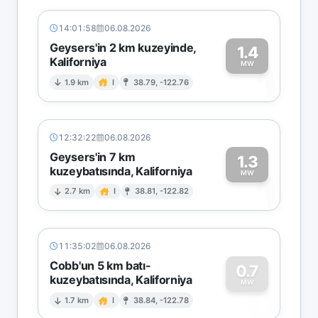
14:01:58
06.08.2026
Geysers'in 2 km kuzeyinde,
1.4
Kaliforniya
1
MW
1.9 km
I
38.79, -122.76
12:32:22
06.08.2026
Geysers'in 7 km
1.3
kuzeybatısında, Kaliforniya
1
MW
2.7 km
I
38.81, -122.82
11:35:02
06.08.2026
Cobb'un 5 km batı-
0.7
kuzeybatısında, Kaliforniya
0
MW
1.7 km
I
38.84, -122.78