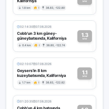
Kaliforniya
1
MW
1.8 km
I
38.83, -122.80
02:14:30
07.08.2026
Cobb'un 3 km güney-
1.3
güneybatısında, Kaliforniya
1
MW
0.4 km
I
38.80, -122.74
02:10:07
07.08.2026
Geysers'in 8 km
1.1
kuzeybatısında, Kaliforniya
1
MW
1.7 km
I
38.83, -122.82
01:20:35
07.08.2026
Cobb'un 4 km batısında,