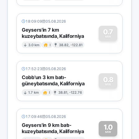
18:09:09
05.08.2026
Geysers'in 7 km
0.7
kuzeybatısında, Kaliforniya
0
MW
3.0 km
I
38.82, -122.81
17:52:23
05.08.2026
Cobb'un 3 km batı-
0.8
güneybatısında, Kaliforniya
0
MW
1.7 km
I
38.81, -122.76
17:09:46
05.08.2026
Geysers'in 9 km batı-
1.0
kuzeybatısında, Kaliforniya
MW