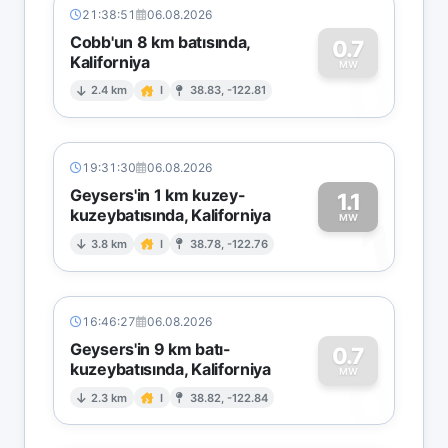
21:38:51
06.08.2026
Cobb'un 8 km batısında,
0.7
Kaliforniya
0
MW
2.4 km
I
38.83, -122.81
19:31:30
06.08.2026
Geysers'in 1 km kuzey-
1.1
kuzeybatısında, Kaliforniya
1
MW
3.8 km
I
38.78, -122.76
16:46:27
06.08.2026
Geysers'in 9 km batı-
0.7
kuzeybatısında, Kaliforniya
0
MW
2.3 km
I
38.82, -122.84