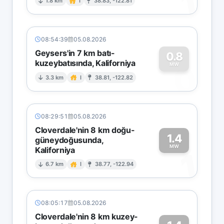
1
1.8 km
I
38.83, -122.81
08:54:39
05.08.2026
Geysers'in 7 km batı-
0.8
kuzeybatısında, Kaliforniya
0
MW
3.3 km
I
38.81, -122.82
08:29:51
05.08.2026
Cloverdale'nin 8 km doğu-
1.4
güneydoğusunda,
MW
Kaliforniya
1
6.7 km
I
38.77, -122.94
08:05:17
05.08.2026
Cloverdale'nin 8 km kuzey-