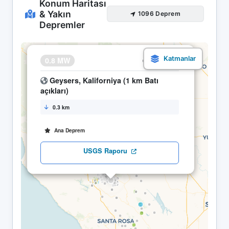
Konum Haritası
& Yakın
1096 Deprem
Depremler
×
0.8 MW
01.05 21:30
Geysers, Kaliforniya (1 km Batı
açıkları)
0.3 km
Ana Deprem
USGS Raporu