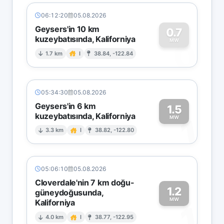
06:12:20
05.08.2026
Geysers'in 10 km
0.7
kuzeybatısında, Kaliforniya
0
MW
1.7 km
I
38.84, -122.84
05:34:30
05.08.2026
Geysers'in 6 km
1.5
kuzeybatısında, Kaliforniya
1
MW
3.3 km
I
38.82, -122.80
05:06:10
05.08.2026
Cloverdale'nin 7 km doğu-
1.2
güneydoğusunda,
MW
Kaliforniya
1
4.0 km
I
38.77, -122.95