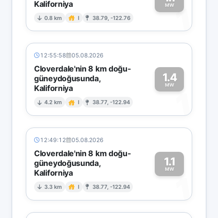
Kaliforniya
1
MW
0.8 km
I
38.79, -122.76
12:55:58
05.08.2026
Cloverdale'nin 8 km doğu-
1.4
güneydoğusunda,
MW
Kaliforniya
1
4.2 km
I
38.77, -122.94
12:49:12
05.08.2026
Cloverdale'nin 8 km doğu-
1.1
güneydoğusunda,
MW
Kaliforniya
1
3.3 km
I
38.77, -122.94