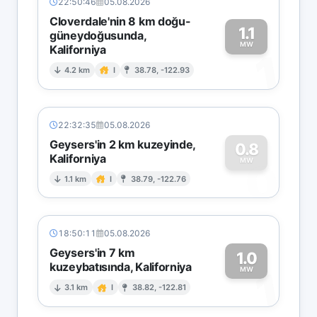
22:50:46
05.08.2026
Cloverdale'nin 8 km doğu-
1.1
güneydoğusunda,
MW
Kaliforniya
1
4.2 km
I
38.78, -122.93
22:32:35
05.08.2026
Geysers'in 2 km kuzeyinde,
0.8
Kaliforniya
0
MW
1.1 km
I
38.79, -122.76
18:50:11
05.08.2026
Geysers'in 7 km
1.0
kuzeybatısında, Kaliforniya
1
MW
3.1 km
I
38.82, -122.81