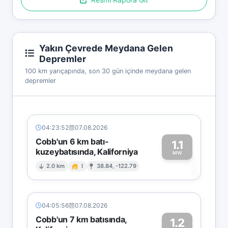
Yakın Çevrede Meydana Gelen
Depremler
100 km yarıçapında, son 30 gün içinde meydana gelen
depremler
04:23:52
07.08.2026
Cobb'un 6 km batı-
1.1
kuzeybatısında, Kaliforniya
1
MW
2.0 km
I
38.84, -122.79
04:05:56
07.08.2026
Cobb'un 7 km batısında,
1.2