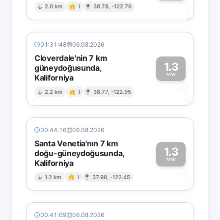
1
2.0 km
I
38.78, -122.76
01:31:48
06.08.2026
Cloverdale'nin 7 km
1.3
güneydoğusunda,
MW
Kaliforniya
1
2.2 km
I
38.77, -122.95
00:44:16
06.08.2026
Santa Venetia'nın 7 km
1.3
doğu-güneydoğusunda,
MW
Kaliforniya
1
1.2 km
I
37.98, -122.45
00:41:09
06.08.2026