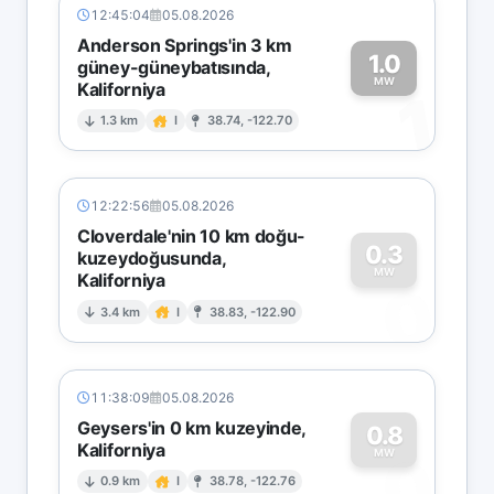
12:45:04
05.08.2026
Anderson Springs'in 3 km
1.0
güney-güneybatısında,
MW
Kaliforniya
1
1.3 km
I
38.74, -122.70
12:22:56
05.08.2026
Cloverdale'nin 10 km doğu-
0.3
kuzeydoğusunda,
MW
Kaliforniya
0
3.4 km
I
38.83, -122.90
11:38:09
05.08.2026
Geysers'in 0 km kuzeyinde,
0.8
Kaliforniya
0
MW
0.9 km
I
38.78, -122.76