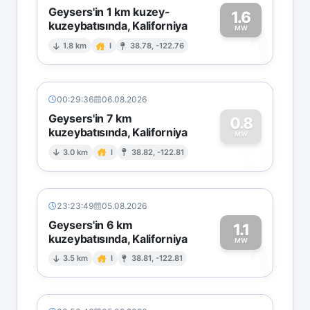
Geysers'in 1 km kuzey-
1.6
kuzeybatısında, Kaliforniya
1
MW
1.8 km
I
38.78, -122.76
00:29:36
06.08.2026
Geysers'in 7 km
0.8
kuzeybatısında, Kaliforniya
0
MW
3.0 km
I
38.82, -122.81
23:23:49
05.08.2026
Geysers'in 6 km
1.1
kuzeybatısında, Kaliforniya
1
MW
3.5 km
I
38.81, -122.81