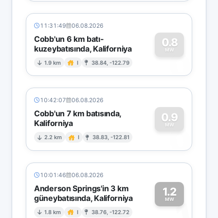
11:31:49
06.08.2026
Cobb'un 6 km batı-
0.8
kuzeybatısında, Kaliforniya
0
MW
1.9 km
I
38.84, -122.79
10:42:07
06.08.2026
Cobb'un 7 km batısında,
0.9
Kaliforniya
0
MW
2.2 km
I
38.83, -122.81
10:01:46
06.08.2026
Anderson Springs'in 3 km
1.2
güneybatısında, Kaliforniya
1
MW
1.8 km
I
38.76, -122.72