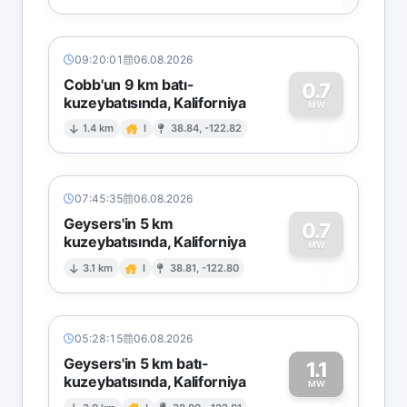
09:20:01
06.08.2026
Cobb'un 9 km batı-
0.7
kuzeybatısında, Kaliforniya
0
MW
1.4 km
I
38.84, -122.82
07:45:35
06.08.2026
Geysers'in 5 km
0.7
kuzeybatısında, Kaliforniya
0
MW
3.1 km
I
38.81, -122.80
05:28:15
06.08.2026
Geysers'in 5 km batı-
1.1
kuzeybatısında, Kaliforniya
MW