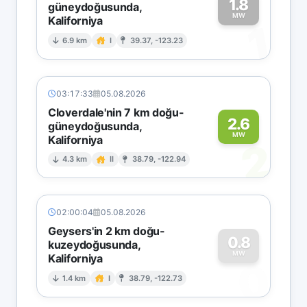
1.8
güneydoğusunda,
MW
Kaliforniya
1
6.9 km
I
39.37, -123.23
03:17:33
05.08.2026
Cloverdale'nin 7 km doğu-
2.6
güneydoğusunda,
MW
Kaliforniya
2
4.3 km
II
38.79, -122.94
02:00:04
05.08.2026
Geysers'in 2 km doğu-
0.8
kuzeydoğusunda,
MW
Kaliforniya
0
1.4 km
I
38.79, -122.73