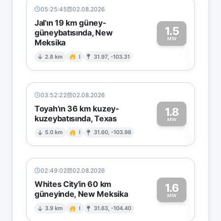
05:25:45
02.08.2026
Jal'ın 19 km güney-
1.5
güneybatısında, New
MW
Meksika
1
2.8 km
I
31.97, -103.31
03:52:22
02.08.2026
Toyah'ın 36 km kuzey-
1.8
kuzeybatısında, Texas
1
MW
5.0 km
I
31.60, -103.98
02:49:02
02.08.2026
Whites City'in 60 km
1.6
güneyinde, New Meksika
1
MW
3.9 km
I
31.63, -104.40