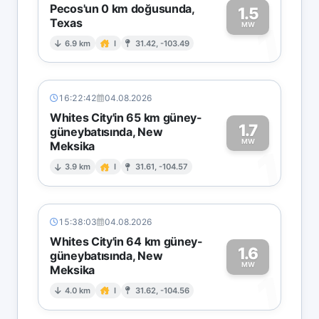
Pecos'un 0 km doğusunda,
1.5
Texas
1
MW
6.9 km
I
31.42, -103.49
16:22:42
04.08.2026
Whites City'in 65 km güney-
1.7
güneybatısında, New
MW
Meksika
1
3.9 km
I
31.61, -104.57
15:38:03
04.08.2026
Whites City'in 64 km güney-
1.6
güneybatısında, New
MW
Meksika
1
4.0 km
I
31.62, -104.56