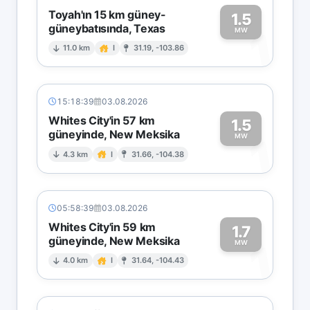
Toyah'ın 15 km güney-
1.5
güneybatısında, Texas
1
MW
11.0 km
I
31.19, -103.86
15:18:39
03.08.2026
Whites City'in 57 km
1.5
güneyinde, New Meksika
1
MW
4.3 km
I
31.66, -104.38
05:58:39
03.08.2026
Whites City'in 59 km
1.7
güneyinde, New Meksika
1
MW
4.0 km
I
31.64, -104.43