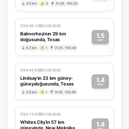
2
0.0 km
II
31.29, -103.35
05:36:12
01.08.2026
Balmorhea'nın 29 km
1.5
doğusunda, Texas
1
MW
6.2 km
I
31.01, -103.44
04:45:53
01.08.2026
Lindsay'ın 23 km güney-
1.4
güneydoğusunda, Texas
1
MW
5.8 km
I
31.16, -103.49
02:15:05
01.08.2026
Whites City'in 57 km
1.4
güneyinde, New Meksika
MW