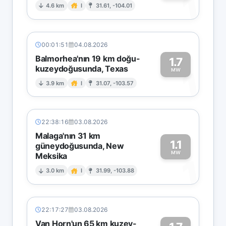
1
4.6 km
I
31.61, -104.01
00:01:51
04.08.2026
Balmorhea'nın 19 km doğu-
1.7
kuzeydoğusunda, Texas
1
MW
3.9 km
I
31.07, -103.57
22:38:16
03.08.2026
Malaga'nın 31 km
1.1
güneydoğusunda, New
MW
Meksika
1
3.0 km
I
31.99, -103.88
22:17:27
03.08.2026
Van Horn'un 65 km kuzey-