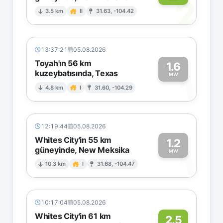
2
3.5 km
II
31.63, -104.42
13:37:21
05.08.2026
Toyah'ın 56 km
1.6
kuzeybatısında, Texas
1
MW
4.8 km
I
31.60, -104.29
12:19:44
05.08.2026
Whites City'in 55 km
1.2
güneyinde, New Meksika
1
MW
10.3 km
I
31.68, -104.47
10:17:04
05.08.2026
Whites City'in 61 km
2.5