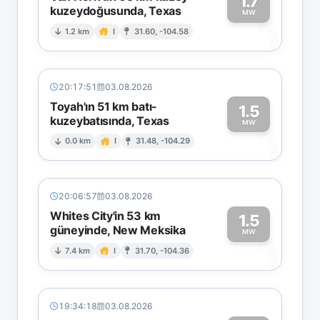
1.7
kuzeydoğusunda, Texas
1
MW
1.2 km
I
31.60, -104.58
20:17:51
03.08.2026
Toyah'ın 51 km batı-
1.5
kuzeybatısında, Texas
1
MW
0.0 km
I
31.48, -104.29
20:06:57
03.08.2026
Whites City'in 53 km
1.5
güneyinde, New Meksika
1
MW
7.4 km
I
31.70, -104.36
19:34:18
03.08.2026