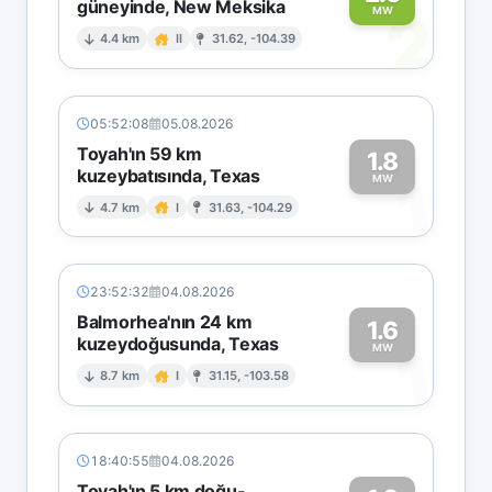
güneyinde, New Meksika
2
MW
4.4 km
II
31.62, -104.39
05:52:08
05.08.2026
Toyah'ın 59 km
1.8
kuzeybatısında, Texas
1
MW
4.7 km
I
31.63, -104.29
23:52:32
04.08.2026
Balmorhea'nın 24 km
1.6
kuzeydoğusunda, Texas
1
MW
8.7 km
I
31.15, -103.58
18:40:55
04.08.2026
Toyah'ın 5 km doğu-