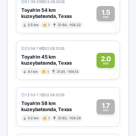
01:39:29
03.08.2026
Toyah'ın 54 km
1.5
kuzeybatısında, Texas
1
MW
3.5 km
I
31.64, -104.22
23:56:19
02.08.2026
Toyah'ın 45 km
2.0
kuzeybatısında, Texas
2
MW
4.1 km
I
31.61, -104.13
12:55:11
02.08.2026
Toyah'ın 58 km
1.7
kuzeybatısında, Texas
1
MW
4.2 km
I
31.63, -104.29