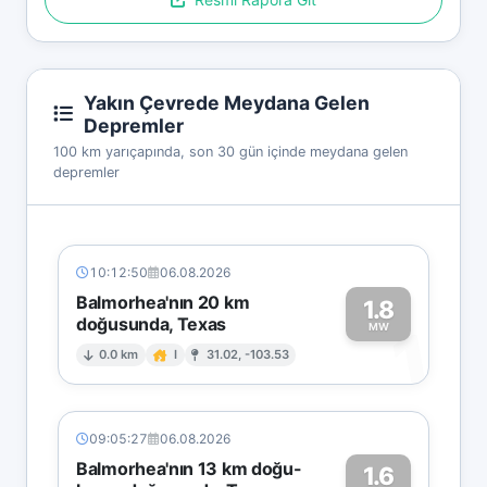
Yakın Çevrede Meydana Gelen
Depremler
100 km yarıçapında, son 30 gün içinde meydana gelen
depremler
10:12:50
06.08.2026
Balmorhea'nın 20 km
1.8
doğusunda, Texas
1
MW
0.0 km
I
31.02, -103.53
09:05:27
06.08.2026
Balmorhea'nın 13 km doğu-
1.6