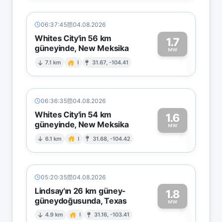
06:37:45
04.08.2026
Whites City'in 56 km
1.7
güneyinde, New Meksika
1
MW
7.1 km
I
31.67, -104.41
06:36:35
04.08.2026
Whites City'in 54 km
1.6
güneyinde, New Meksika
1
MW
6.1 km
I
31.68, -104.42
05:20:35
04.08.2026
Lindsay'ın 26 km güney-
1.8
güneydoğusunda, Texas
1
MW
4.9 km
I
31.16, -103.41