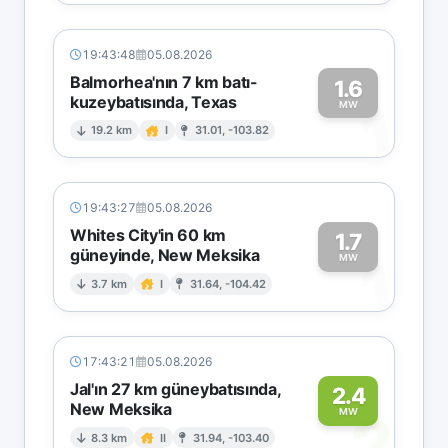
19:43:48
05.08.2026
Balmorhea'nın 7 km batı-
1.6
kuzeybatısında, Texas
1
MW
19.2 km
I
31.01, -103.82
19:43:27
05.08.2026
Whites City'in 60 km
1.7
güneyinde, New Meksika
1
MW
3.7 km
I
31.64, -104.42
17:43:21
05.08.2026
Jal'ın 27 km güneybatısında,
2.4
New Meksika
2
MW
8.3 km
II
31.94, -103.40