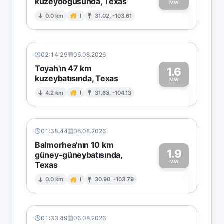
kuzeydoğusunda, Texas
1
MW
0.0 km
I
31.02, -103.61
02:14:29
06.08.2026
Toyah'ın 47 km
1.6
kuzeybatısında, Texas
1
MW
4.2 km
I
31.63, -104.13
01:38:44
06.08.2026
Balmorhea'nın 10 km
1.9
güney-güneybatısında,
MW
Texas
1
0.0 km
I
30.90, -103.79
01:33:49
06.08.2026