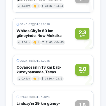
1
4.6 km
I
31.66, -104.34
00:41:07
01.08.2026
Whites City'in 60 km
2.3
güneyinde, New Meksika
2
MW
2.0 km
II
31.63, -104.45
00:34:55
01.08.2026
Coyanosa'nın 13 km batı-
2.0
kuzeybatısında, Texas
2
MW
0.4 km
I
31.30, -103.19
22:30:50
31.07.2026
Lindsay'ın 29 km güney-
1.8