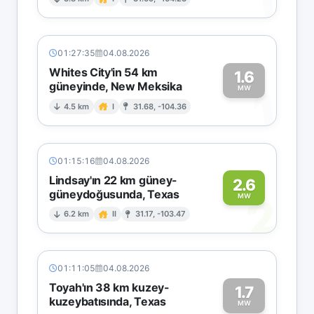
1
01:27:35
04.08.2026
Whites City'in 54 km
1.6
güneyinde, New Meksika
1
MW
4.5 km
I
31.68, -104.36
01:15:16
04.08.2026
Lindsay'ın 22 km güney-
2.6
güneydoğusunda, Texas
2
MW
6.2 km
II
31.17, -103.47
01:11:05
04.08.2026
Toyah'ın 38 km kuzey-
1.7
kuzeybatısında, Texas
MW