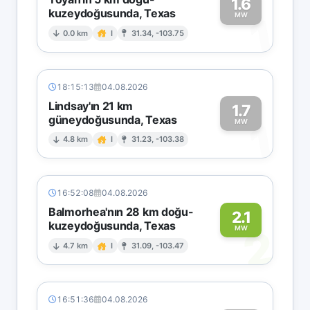
1.6
kuzeydoğusunda, Texas
1
MW
0.0 km
I
31.34, -103.75
18:15:13
04.08.2026
Lindsay'ın 21 km
1.7
güneydoğusunda, Texas
1
MW
4.8 km
I
31.23, -103.38
16:52:08
04.08.2026
Balmorhea'nın 28 km doğu-
2.1
kuzeydoğusunda, Texas
2
MW
4.7 km
I
31.09, -103.47
16:51:36
04.08.2026