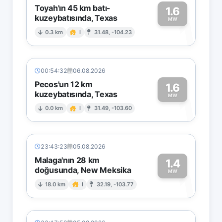
Toyah'ın 45 km batı-
1.6
kuzeybatısında, Texas
1
MW
0.3 km
I
31.48, -104.23
00:54:32
06.08.2026
Pecos'un 12 km
1.6
kuzeybatısında, Texas
1
MW
0.0 km
I
31.49, -103.60
23:43:23
05.08.2026
Malaga'nın 28 km
1.4
doğusunda, New Meksika
1
MW
18.0 km
I
32.19, -103.77