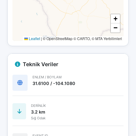
+
−
Leaflet
|
© OpenStreetMap © CARTO, © MTA Yerbilimleri
Teknik Veriler
ENLEM / BOYLAM
31.6100 / -104.1080
DERINLIK
3.2 km
Sığ Odak
EVENT ID