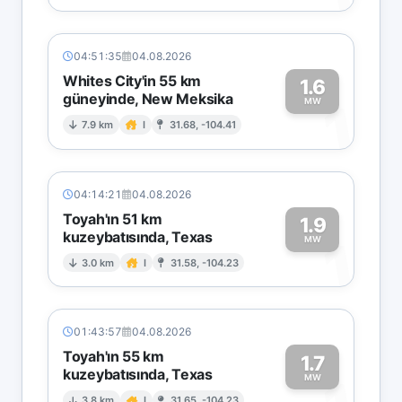
04:51:35
04.08.2026
Whites City'in 55 km
1.6
güneyinde, New Meksika
1
MW
7.9 km
I
31.68, -104.41
04:14:21
04.08.2026
Toyah'ın 51 km
1.9
kuzeybatısında, Texas
1
MW
3.0 km
I
31.58, -104.23
01:43:57
04.08.2026
Toyah'ın 55 km
1.7
kuzeybatısında, Texas
MW
3.8 km
I
31.65, -104.23