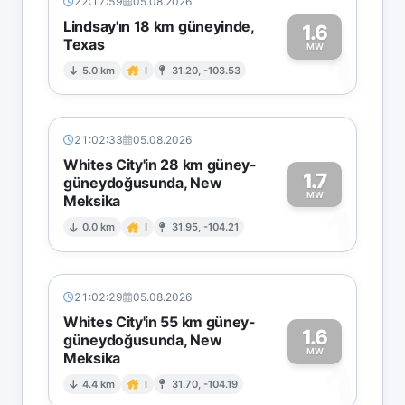
22:17:59
05.08.2026
Lindsay'ın 18 km güneyinde,
1.6
Texas
1
MW
5.0 km
I
31.20, -103.53
21:02:33
05.08.2026
Whites City'in 28 km güney-
1.7
güneydoğusunda, New
MW
Meksika
1
0.0 km
I
31.95, -104.21
21:02:29
05.08.2026
Whites City'in 55 km güney-
1.6
güneydoğusunda, New
MW
Meksika
1
4.4 km
I
31.70, -104.19