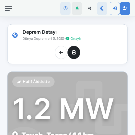
İnternet
bağlantınız
koptu!
Çevrimdışı
Deprem Detayı
moddasınız.
Dünya Depremleri (USGS)
•
Onaylı
Hafif Åiddette
1.2 MW