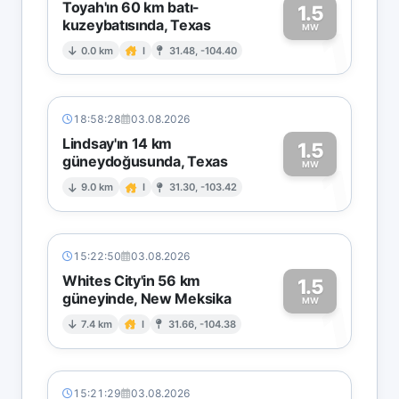
Toyah'ın 60 km batı-
1.5
kuzeybatısında, Texas
1
MW
0.0 km
I
31.48, -104.40
18:58:28
03.08.2026
Lindsay'ın 14 km
1.5
güneydoğusunda, Texas
1
MW
9.0 km
I
31.30, -103.42
15:22:50
03.08.2026
Whites City'in 56 km
1.5
güneyinde, New Meksika
1
MW
7.4 km
I
31.66, -104.38
15:21:29
03.08.2026