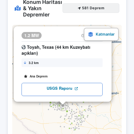
Konum Haritası
& Yakın
581 Deprem
Depremler
×
1.2 MW
04.05 18:54
Toyah, Texas (44 km Kuzeybatı
açıkları)
3.2 km
Ana Deprem
USGS Raporu