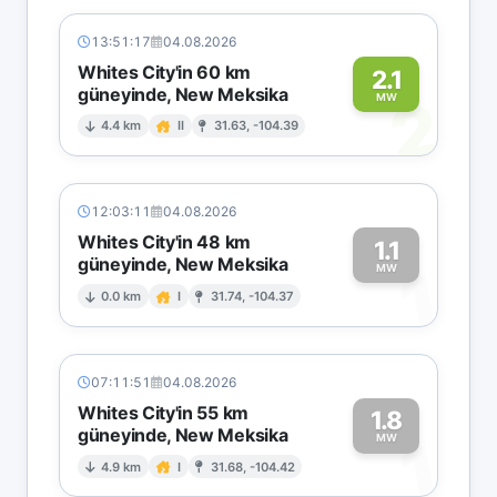
13:51:17
04.08.2026
Whites City'in 60 km
2.1
güneyinde, New Meksika
2
MW
4.4 km
II
31.63, -104.39
12:03:11
04.08.2026
Whites City'in 48 km
1.1
güneyinde, New Meksika
1
MW
0.0 km
I
31.74, -104.37
07:11:51
04.08.2026
Whites City'in 55 km
1.8
güneyinde, New Meksika
1
MW
4.9 km
I
31.68, -104.42