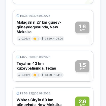
16:38:36
05.08.2026
Malaga'nın 27 km güney-
1.6
güneydoğusunda, New
MW
Meksika
1
0.0 km
I
31.99, -104.00
14:27:20
05.08.2026
Toyah'ın 43 km
1.5
kuzeybatısında, Texas
1
MW
5.9 km
I
31.59, -104.13
13:56:32
05.08.2026
Whites City'in 60 km
2.6
güneyinde, New Meksika
MW