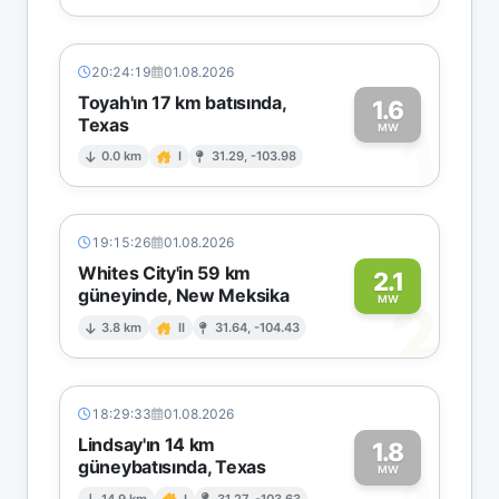
20:24:19
01.08.2026
Toyah'ın 17 km batısında,
1.6
Texas
1
MW
0.0 km
I
31.29, -103.98
19:15:26
01.08.2026
Whites City'in 59 km
2.1
güneyinde, New Meksika
2
MW
3.8 km
II
31.64, -104.43
18:29:33
01.08.2026
Lindsay'ın 14 km
1.8
güneybatısında, Texas
MW
14.9 km
I
31.27, -103.63