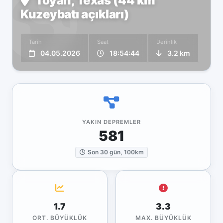
Toyah, Texas (44 km
Kuzeybatı açıkları)
Tarih
Saat
Derinlik
04.05.2026
18:54:44
3.2 km
YAKIN DEPREMLER
581
Son 30 gün, 100km
1.7
3.3
ORT. BÜYÜKLÜK
MAX. BÜYÜKLÜK