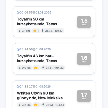
00:06:55
02.08.2026
Toyah'ın 50 km
1.5
kuzeybatısında, Texas
1
MW
3.1 km
I
31.63, -104.17
23:24:06
01.08.2026
Toyah'ın 46 km batı-
1.6
kuzeybatısında, Texas
1
MW
0.0 km
I
31.51, -104.23
21:33:27
01.08.2026
Whites City'in 60 km
1.7
güneyinde, New Meksika
1
MW
3.2 km
I
31.63, -104.44