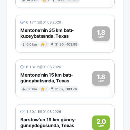
1
16:17:13
01.08.2026
Mentone'nin 35 km batı-
1.8
kuzeybatısında, Texas
1
MW
0.0 km
I
31.80, -103.95
16:13:15
01.08.2026
Mentone'nin 15 km batı-
1.8
güneybatısında, Texas
1
MW
0.0 km
I
31.67, -103.76
11:50:11
01.08.2026
Barstow'un 19 km güney-
2.0
güneydoğusunda, Texas
MW