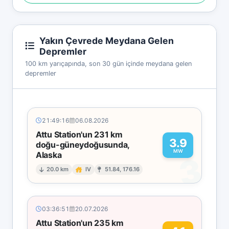
Yakın Çevrede Meydana Gelen
Depremler
100 km yarıçapında, son 30 gün içinde meydana gelen
depremler
21:49:16
06.08.2026
Attu Station'un 231 km
3.9
doğu-güneydoğusunda,
MW
Alaska
3
20.0 km
IV
51.84, 176.16
03:36:51
20.07.2026
Attu Station'un 235 km