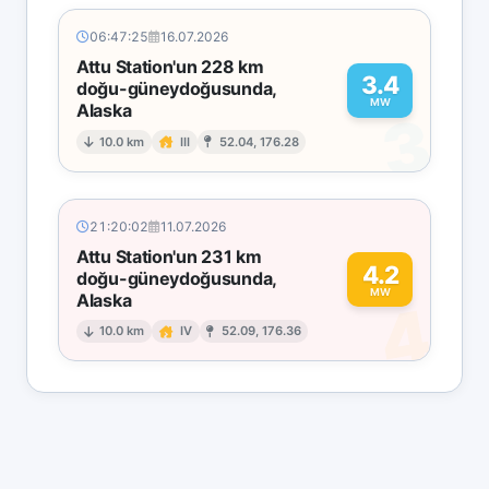
06:47:25
16.07.2026
Attu Station'un 228 km
3.4
doğu-güneydoğusunda,
MW
Alaska
3
10.0 km
III
52.04, 176.28
21:20:02
11.07.2026
Attu Station'un 231 km
4.2
doğu-güneydoğusunda,
MW
Alaska
4
10.0 km
IV
52.09, 176.36