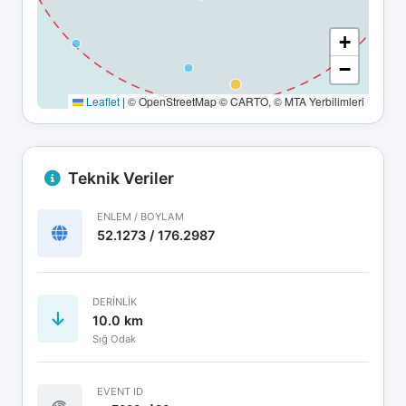
+
−
Leaflet
|
© OpenStreetMap © CARTO, © MTA Yerbilimleri
Teknik Veriler
ENLEM / BOYLAM
52.1273 / 176.2987
DERINLIK
10.0 km
Sığ Odak
EVENT ID