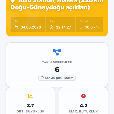
Attu Station, Alaska (226 km
Doğu-Güneydoğu açıkları)
Tarih
Saat
Derinlik
04.05.2026
22:14:27
10.0 km
YAKIN DEPREMLER
6
Son 30 gün, 100km
3.7
4.2
ORT. BÜYÜKLÜK
MAX. BÜYÜKLÜK