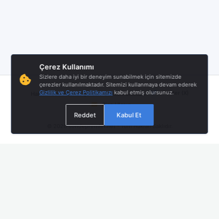
Çerez Kullanımı
Sizlere daha iyi bir deneyim sunabilmek için sitemizde
çerezler kullanılmaktadır. Sitemizi kullanmaya devam ederek
|
|
|
Gizlilik ve Çerez Politikamızı
kabul etmiş olursunuz.
Twitter (X)
Hakkımızda
Hizmet Şartları
Gizlilik Politikası
Bize Ulaşın
Reddet
Kabul Et
© 2026
sondepremler.net
- Tüm Hakları Saklıdır.
Mobil Uygulamamız Yayında!
En güncel deprem bildirimlerini anında almak için Android