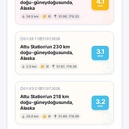
4.1
doğu-güneydoğusunda,
MW
Alaska
4
34.5 km
III
51.96, 176.33
01:35:11
17.07.2026
Attu Station'un 230 km
3.1
doğu-güneydoğusunda,
MW
Alaska
3
2.0 km
III
51.97, 176.26
01:03:21
17.07.2026
Attu Station'un 218 km
3.2
doğu-güneydoğusunda,
MW
Alaska
3
20.0 km
III
51.99, 176.09