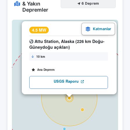
& Yakın
6 Deprem
Depremler
×
4.5 MW
04.05 22:14
Attu Station, Alaska (226 km Doğu-
Güneydoğu açıkları)
10 km
Ana Deprem
USGS Raporu