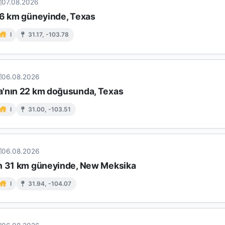
07.08.2026
16 km güneyinde, Texas
I
31.17, -103.78
06.08.2026
'nın 22 km doğusunda, Texas
I
31.00, -103.51
06.08.2026
n 31 km güneyinde, New Meksika
I
31.94, -104.07