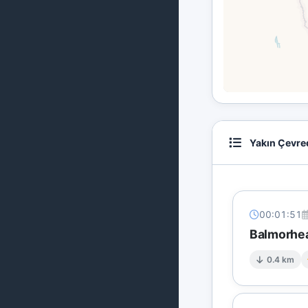
Yakın Çevre
00:01:51
Balmorhea
0.4 km