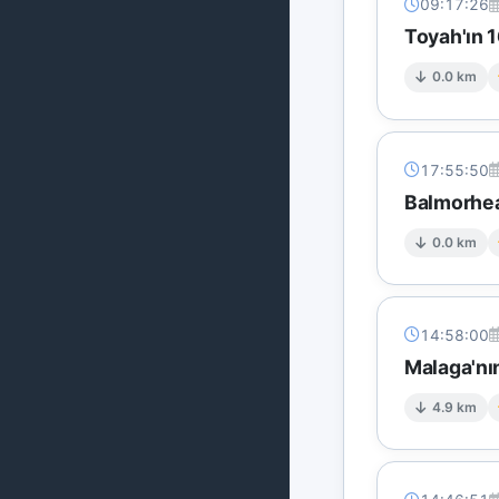
09:17:26
Toyah'ın 
0.0 km
17:55:50
Balmorhea
0.0 km
14:58:00
Malaga'nı
4.9 km