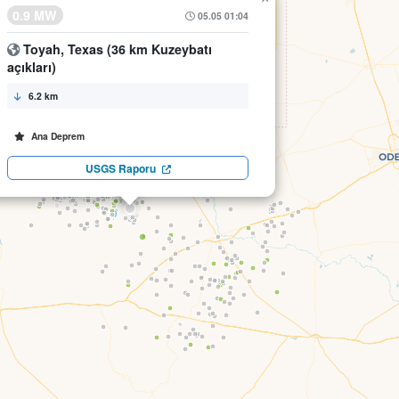
0.9 MW
05.05 01:04
Toyah, Texas (36 km Kuzeybatı
açıkları)
6.2 km
Ana Deprem
USGS Raporu