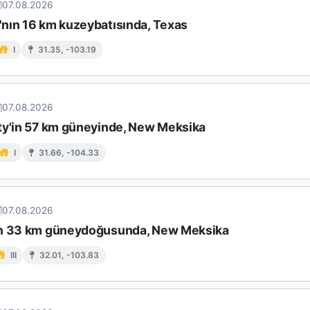
07.08.2026
nın 16 km kuzeybatısında, Texas
I
31.35, -103.19
07.08.2026
ty'in 57 km güneyinde, New Meksika
I
31.66, -104.33
07.08.2026
ın 33 km güneydoğusunda, New Meksika
III
32.01, -103.83