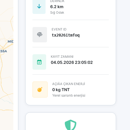
DERINLIK
6.2 km
Sığ Odak
EVENT ID
tx2026itmfoq
KAYIT ZAMANI
04.05.2026 23:05:02
AÇIÄA ÇIKAN ENERJİ
0 kg TNT
Yerel sarsıntı enerjisi