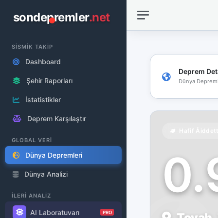
sondepremler
.net
SİSMİK TAKİP
Dashboard
Deprem Det
Şehir Raporları
Dünya Depreml
İstatistikler
Deprem Karşılaştır
Hafif Åiddet
GLOBAL VERİ
0
Dünya Depremleri
Dünya Analizi
İLERİ ANALİZ
AI Laboratuvarı
PRO
Toyah, 