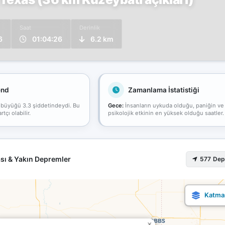
Saat
Derinlik
6
01:04:26
6.2 km
end
Zamanlama İstatistiği
 büyüğü 3.3 şiddetindeydi. Bu
Gece:
İnsanların uykuda olduğu, paniğin ve
çı olabilir.
psikolojik etkinin en yüksek olduğu saatler.
sı & Yakın Depremler
577 De
×