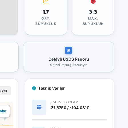
1.7
3.3
ORT.
MAX.
BÜYÜKLÜK
BÜYÜKLÜK
Detaylı USGS Raporu
Orjinal kaynağı inceleyin
Teknik Veriler
prem
ENLEM / BOYLAM
31.5750 / -104.0310