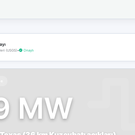
İnternet
bağlantınız
koptu!
Çevrimdışı
moddasınız.
ayı
eri (USGS)
•
Onaylı
te
.9 MW
Texas (36 km Kuzeybatı açıkları)