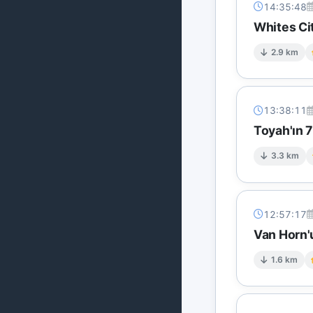
14:35:48
Whites Ci
2.9 km
13:38:11
Toyah'ın 
3.3 km
12:57:17
Van Horn'
1.6 km