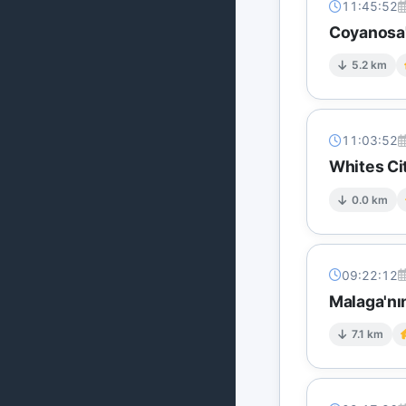
11:45:52
Coyanosa'
5.2 km
11:03:52
Whites Ci
0.0 km
09:22:12
Malaga'n
7.1 km