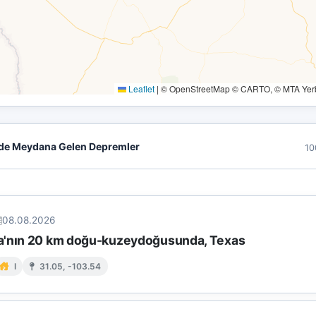
Leaflet
|
© OpenStreetMap © CARTO, © MTA Yerbi
de Meydana Gelen Depremler
10
08.08.2026
'nın 20 km doğu-kuzeydoğusunda, Texas
I
31.05, -103.54