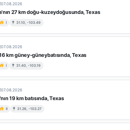
07.08.2026
'nın 27 km doğu-kuzeydoğusunda, Texas
I
31.10, -103.49
07.08.2026
 16 km güney-güneybatısında, Texas
I
31.40, -103.19
07.08.2026
nın 19 km batısında, Texas
II
31.26, -103.27