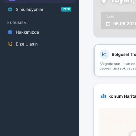
Simülasyonlar
YENİ
Tarih
KURUMSAL
05.05.202
Hakkımızda
Bize Ulaşın
Bölgesel Tr
Bölgede son 1 ayın en
deprem ana şok veya art
Konum Harita