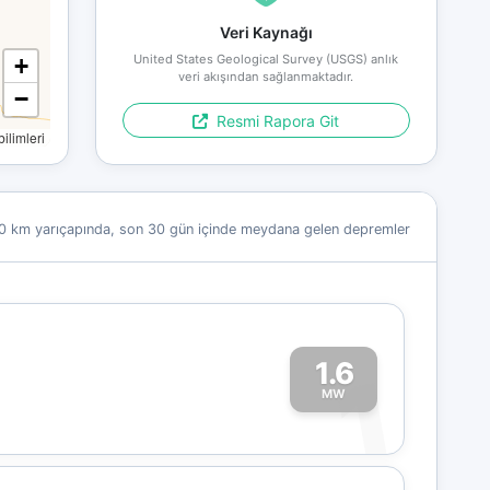
Veri Kaynağı
United States Geological Survey (USGS) anlık
+
veri akışından sağlanmaktadır.
−
Resmi Rapora Git
limleri
0 km yarıçapında, son 30 gün içinde meydana gelen depremler
1.6
1
MW