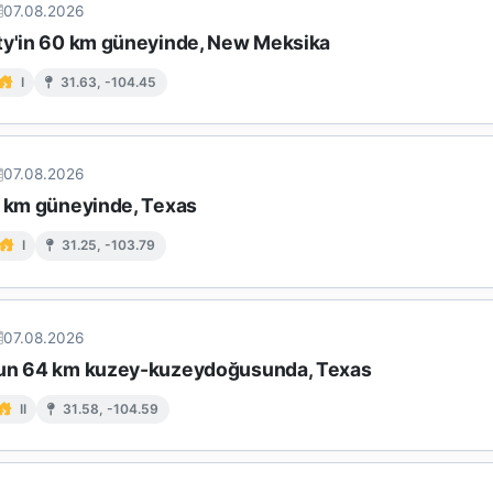
07.08.2026
ty'in 60 km güneyinde, New Meksika
I
31.63, -104.45
07.08.2026
7 km güneyinde, Texas
I
31.25, -103.79
07.08.2026
un 64 km kuzey-kuzeydoğusunda, Texas
II
31.58, -104.59