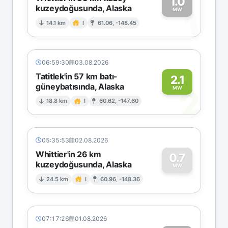
1.0
kuzeydoğusunda, Alaska
1
MW
14.1 km
I
61.06, -148.45
06:59:30
03.08.2026
Tatitlek'in 57 km batı-
2.1
güneybatısında, Alaska
2
MW
18.8 km
I
60.62, -147.60
05:35:53
02.08.2026
Whittier'in 26 km
0.7
kuzeydoğusunda, Alaska
0
MW
24.5 km
I
60.96, -148.36
07:17:26
01.08.2026