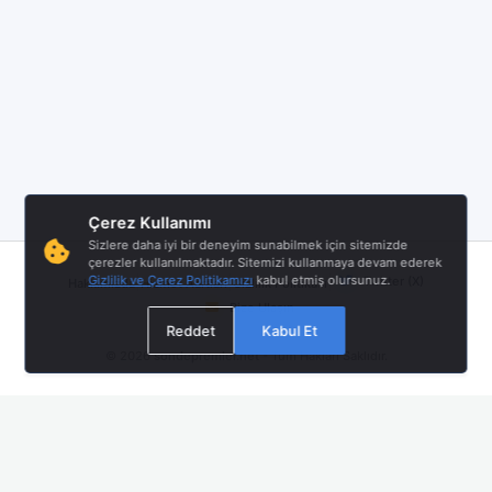
Çerez Kullanımı
Sizlere daha iyi bir deneyim sunabilmek için sitemizde
çerezler kullanılmaktadır. Sitemizi kullanmaya devam ederek
|
|
|
Gizlilik ve Çerez Politikamızı
kabul etmiş olursunuz.
Twitter (X)
Hakkımızda
Hizmet Åartları
Gizlilik Politikası
Bize Ulaşın
Reddet
Kabul Et
© 2026
sondepremler.net
- Tüm Hakları Saklıdır.