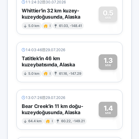
11:24:32
30.07.2026
Whittier'in 32 km kuzey-
0.5
kuzeydoğusunda, Alaska
0
MW
5.0 km
I
61.03, -148.41
14:03:46
29.07.2026
Tatitlek'in 46 km
1.3
kuzeybatısında, Alaska
1
MW
5.0 km
I
61.16, -147.29
13:07:26
29.07.2026
Bear Creek'in 11 km doğu-
1.4
kuzeydoğusunda, Alaska
1
MW
64.4 km
I
60.22, -149.21