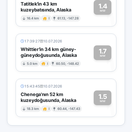
Tatitlek'in 43 km
1.4
kuzeybatısında, Alaska
1
MW
16.4 km
I
61.13, -147.28
17:39:27
10.07.2026
Whittier'in 34 km güney-
1.7
güneydoğusunda, Alaska
1
MW
5.0 km
I
60.50, -148.42
15:43:45
10.07.2026
Chenega'nın 52 km
1.5
kuzeydoğusunda, Alaska
1
MW
18.3 km
I
60.44, -147.43