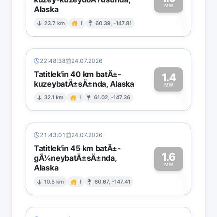
MW
Alaska
1
23.7 km
I
60.39, -147.81
22:48:38
24.07.2026
Tatitlek'in 40 km batÄ±-
1.4
kuzeybatÄ±sÄ±nda, Alaska
1
MW
32.1 km
I
61.02, -147.36
21:43:01
24.07.2026
Tatitlek'in 45 km batÄ±-
1.6
gÃ¼neybatÄ±sÄ±nda,
MW
Alaska
1
10.5 km
I
60.67, -147.41