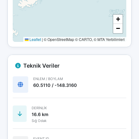
+
−
Leaflet
|
© OpenStreetMap © CARTO, © MTA Yerbilimleri
Teknik Veriler
ENLEM / BOYLAM
60.5110 / -148.3160
DERINLIK
16.6 km
Sığ Odak
EVENT ID