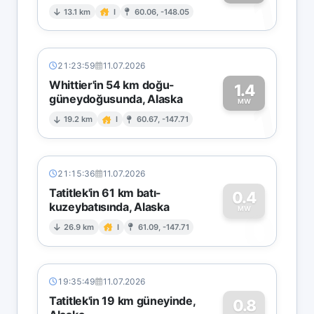
1
13.1 km
I
60.06, -148.05
21:23:59
11.07.2026
Whittier'in 54 km doğu-
1.4
güneydoğusunda, Alaska
1
MW
19.2 km
I
60.67, -147.71
21:15:36
11.07.2026
Tatitlek'in 61 km batı-
0.4
kuzeybatısında, Alaska
0
MW
26.9 km
I
61.09, -147.71
19:35:49
11.07.2026
Tatitlek'in 19 km güneyinde,
0.8