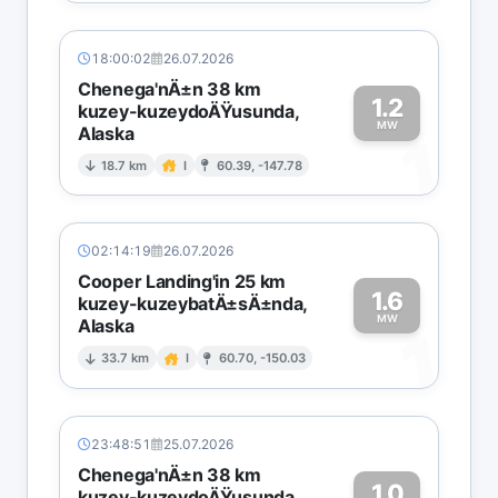
18:00:02
26.07.2026
Chenega'nÄ±n 38 km
1.2
kuzey-kuzeydoÄŸusunda,
MW
Alaska
1
18.7 km
I
60.39, -147.78
02:14:19
26.07.2026
Cooper Landing'in 25 km
1.6
kuzey-kuzeybatÄ±sÄ±nda,
MW
Alaska
1
33.7 km
I
60.70, -150.03
23:48:51
25.07.2026
Chenega'nÄ±n 38 km
1.0
kuzey-kuzeydoÄŸusunda,