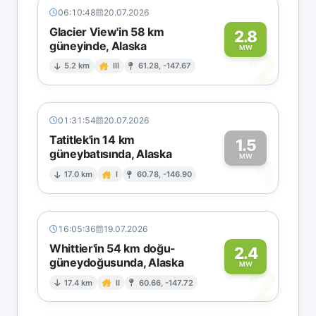
06:10:48
20.07.2026
Glacier View'in 58 km
2.8
güneyinde, Alaska
2
MW
5.2 km
III
61.28, -147.67
01:31:54
20.07.2026
Tatitlek'in 14 km
1.5
güneybatısında, Alaska
1
MW
17.0 km
I
60.78, -146.90
16:05:36
19.07.2026
Whittier'in 54 km doğu-
2.4
güneydoğusunda, Alaska
2
MW
17.4 km
II
60.66, -147.72