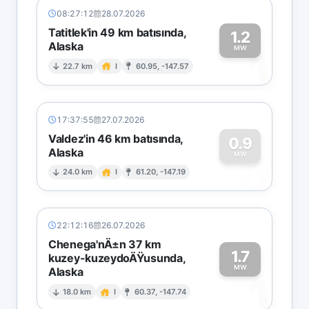
08:27:12
28.07.2026
Tatitlek'in 49 km batısında,
1.2
Alaska
1
MW
22.7 km
I
60.95, -147.57
17:37:55
27.07.2026
Valdez'in 46 km batısında,
0.9
Alaska
0
MW
24.0 km
I
61.20, -147.19
22:12:16
26.07.2026
Chenega'nÄ±n 37 km
1.7
kuzey-kuzeydoÄŸusunda,
MW
Alaska
1
18.0 km
I
60.37, -147.74