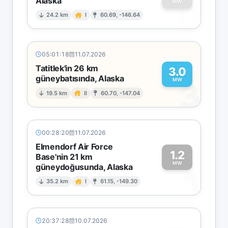
Alaska
0
MW
24.2 km
I
60.69, -146.64
05:01:18
11.07.2026
Tatitlek'in 26 km
3.0
güneybatısında, Alaska
3
MW
19.5 km
II
60.70, -147.04
00:28:20
11.07.2026
Elmendorf Air Force
1.2
Base'nin 21 km
MW
güneydoğusunda, Alaska
1
35.2 km
I
61.15, -149.30
20:37:28
10.07.2026