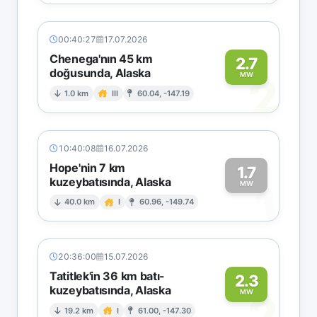
00:40:27
17.07.2026
Chenega'nın 45 km
2.7
doğusunda, Alaska
2
MW
1.0 km
III
60.04, -147.19
10:40:08
16.07.2026
Hope'nin 7 km
1.7
kuzeybatısında, Alaska
1
MW
40.0 km
I
60.96, -149.74
20:36:00
15.07.2026
Tatitlek'in 36 km batı-
2.3
kuzeybatısında, Alaska
2
MW
19.2 km
I
61.00, -147.30