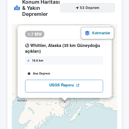
Konum Haritası
& Yakın
53 Deprem
Depremler
×
1.7 MW
06.05 12:45
Whittier, Alaska (35 km Güneydoğu
açıkları)
16.6 km
Ana Deprem
USGS Raporu