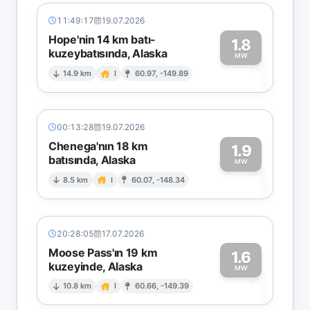
11:49:17
19.07.2026
Hope'nin 14 km batı-
1.8
kuzeybatısında, Alaska
1
MW
14.9 km
I
60.97, -149.89
00:13:28
19.07.2026
Chenega'nın 18 km
1.9
batısında, Alaska
1
MW
8.5 km
I
60.07, -148.34
20:28:05
17.07.2026
Moose Pass'ın 19 km
1.6
kuzeyinde, Alaska
1
MW
10.8 km
I
60.66, -149.39