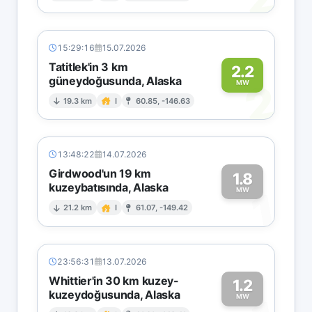
15:29:16
15.07.2026
Tatitlek'in 3 km
2.2
güneydoğusunda, Alaska
2
MW
19.3 km
I
60.85, -146.63
13:48:22
14.07.2026
Girdwood'un 19 km
1.8
kuzeybatısında, Alaska
1
MW
21.2 km
I
61.07, -149.42
23:56:31
13.07.2026
Whittier'in 30 km kuzey-
1.2
kuzeydoğusunda, Alaska
MW