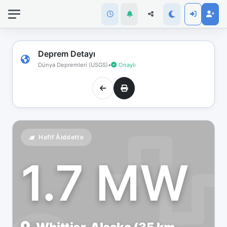
İnternet
bağlantınız
koptu!
Çevrimdışı
Deprem Detayı
moddasınız.
Dünya Depremleri (USGS)
•
Onaylı
Hafif Åiddette
1.7 MW