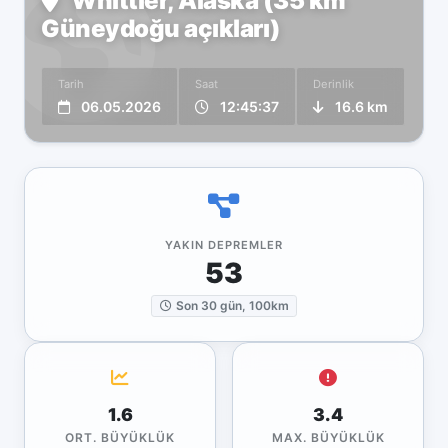
Whittier, Alaska (35 km
Güneydoğu açıkları)
Tarih
Saat
Derinlik
06.05.2026
12:45:37
16.6 km
YAKIN DEPREMLER
53
Son 30 gün, 100km
1.6
3.4
ORT. BÜYÜKLÜK
MAX. BÜYÜKLÜK