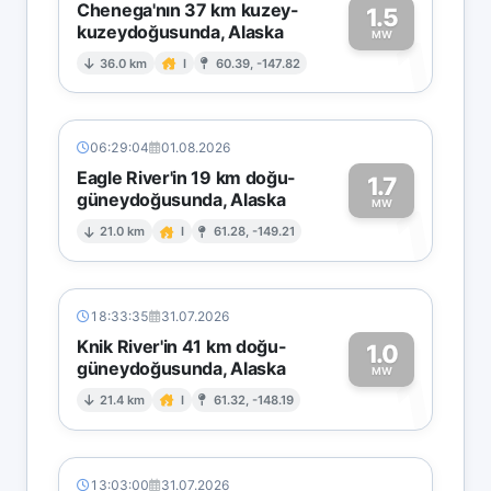
Chenega'nın 37 km kuzey-
1.5
kuzeydoğusunda, Alaska
1
MW
36.0 km
I
60.39, -147.82
06:29:04
01.08.2026
Eagle River'in 19 km doğu-
1.7
güneydoğusunda, Alaska
1
MW
21.0 km
I
61.28, -149.21
18:33:35
31.07.2026
Knik River'in 41 km doğu-
1.0
güneydoğusunda, Alaska
1
MW
21.4 km
I
61.32, -148.19
13:03:00
31.07.2026