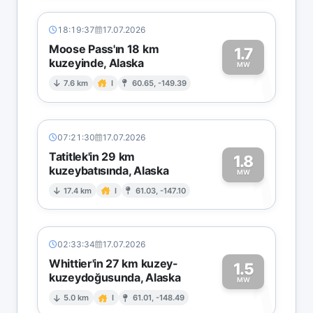
18:19:37
17.07.2026
Moose Pass'ın 18 km
1.7
kuzeyinde, Alaska
1
MW
7.6 km
I
60.65, -149.39
07:21:30
17.07.2026
Tatitlek'in 29 km
1.8
kuzeybatısında, Alaska
1
MW
17.4 km
I
61.03, -147.10
02:33:34
17.07.2026
Whittier'in 27 km kuzey-
1.5
kuzeydoğusunda, Alaska
1
MW
5.0 km
I
61.01, -148.49