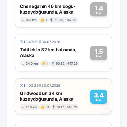
Chenega'nın 46 km doğu-
1.4
kuzeydoğusunda, Alaska
1
MW
19.1 km
I
60.28, -147.29
18:47:20
30.07.2026
Tatitlek'in 32 km batısında,
1.5
Alaska
1
MW
34.0 km
I
60.82, -147.26
14:03:22
30.07.2026
Girdwood'un 34 km
3.4
kuzeydoğusunda, Alaska
3
MW
17.8 km
III
61.17, -148.73