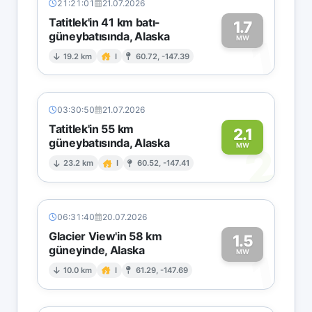
21:21:01
21.07.2026
Tatitlek'in 41 km batı-
1.7
güneybatısında, Alaska
1
MW
19.2 km
I
60.72, -147.39
03:30:50
21.07.2026
Tatitlek'in 55 km
2.1
güneybatısında, Alaska
2
MW
23.2 km
I
60.52, -147.41
06:31:40
20.07.2026
Glacier View'in 58 km
1.5
güneyinde, Alaska
1
MW
10.0 km
I
61.29, -147.69