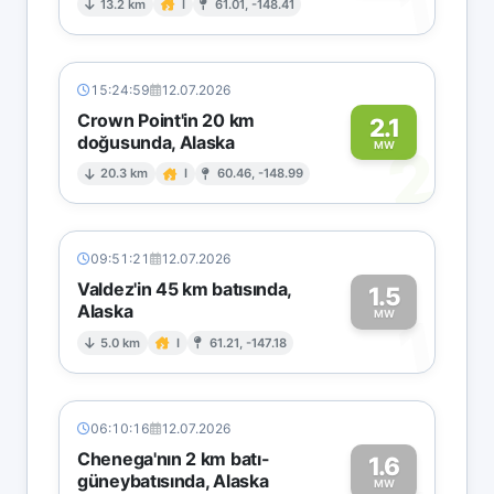
1
13.2 km
I
61.01, -148.41
15:24:59
12.07.2026
Crown Point'in 20 km
2.1
doğusunda, Alaska
2
MW
20.3 km
I
60.46, -148.99
09:51:21
12.07.2026
Valdez'in 45 km batısında,
1.5
Alaska
1
MW
5.0 km
I
61.21, -147.18
06:10:16
12.07.2026
Chenega'nın 2 km batı-
1.6
güneybatısında, Alaska
MW