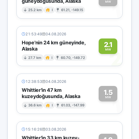
güneydoğusunda, Alaska
1
MW
25.2 km
I
61.21, -149.15
21:53:49
04.08.2026
Hope'nin 24 km güneyinde,
2.1
Alaska
2
MW
27.7 km
I
60.70, -149.72
12:38:53
04.08.2026
Whittier'in 47 km
1.5
kuzeydoğusunda, Alaska
1
MW
36.6 km
I
61.03, -147.99
15:16:26
03.08.2026
Whittier'in 33 km kuzey-