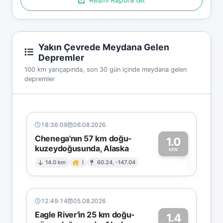
Yakın Çevrede Meydana Gelen
Depremler
100 km yarıçapında, son 30 gün içinde meydana gelen
depremler
18:36:09
06.08.2026
Chenega'nın 57 km doğu-
1.0
kuzeydoğusunda, Alaska
1
MW
14.0 km
I
60.24, -147.04
12:49:14
05.08.2026
Eagle River'in 25 km doğu-
1.4