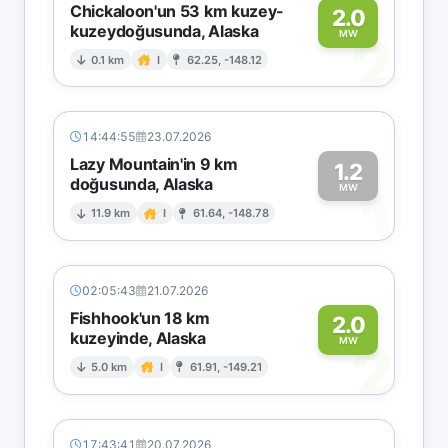
Chickaloon'un 53 km kuzey-
2.0
kuzeydoğusunda, Alaska
2
MW
0.1 km
I
62.25, -148.12
14:44:55
23.07.2026
Lazy Mountain'in 9 km
1.2
doğusunda, Alaska
1
MW
11.9 km
I
61.64, -148.78
02:05:43
21.07.2026
Fishhook'un 18 km
2.0
kuzeyinde, Alaska
2
MW
5.0 km
I
61.91, -149.21
17:43:41
20.07.2026