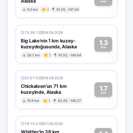
Alaska
1
MW
9.0 km
I
61.20, -147.04
15:39:12
08.08.2026
Big Lake'nin 1 km kuzey-
1.3
kuzeydoğusunda, Alaska
1
MW
29.7 km
I
61.53, -149.94
02:07:02
08.08.2026
Chickaloon'un 71 km
1.7
kuzeyinde, Alaska
1
MW
16.8 km
I
62.43, -148.27
19:15:21
07.08.2026
Whittier'in 38 km