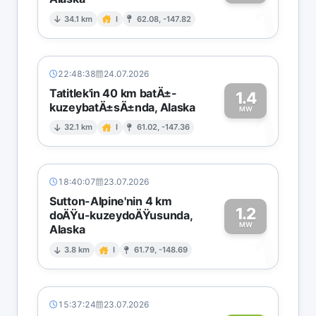
1
34.1 km
I
62.08, -147.82
22:48:38
24.07.2026
Tatitlek'in 40 km batÄ±-
1.4
kuzeybatÄ±sÄ±nda, Alaska
1
MW
32.1 km
I
61.02, -147.36
18:40:07
23.07.2026
Sutton-Alpine'nin 4 km
1.2
doÄŸu-kuzeydoÄŸusunda,
MW
Alaska
1
3.8 km
I
61.79, -148.69
15:37:24
23.07.2026