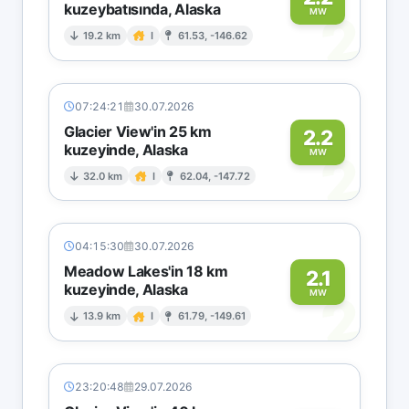
kuzeybatısında, Alaska
2
MW
19.2 km
I
61.53, -146.62
07:24:21
30.07.2026
Glacier View'in 25 km
2.2
kuzeyinde, Alaska
2
MW
32.0 km
I
62.04, -147.72
04:15:30
30.07.2026
Meadow Lakes'in 18 km
2.1
kuzeyinde, Alaska
2
MW
13.9 km
I
61.79, -149.61
23:20:48
29.07.2026