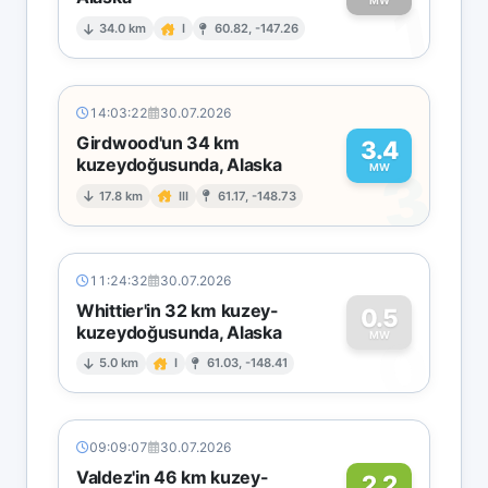
1
MW
34.0 km
I
60.82, -147.26
14:03:22
30.07.2026
Girdwood'un 34 km
3.4
kuzeydoğusunda, Alaska
3
MW
17.8 km
III
61.17, -148.73
11:24:32
30.07.2026
Whittier'in 32 km kuzey-
0.5
kuzeydoğusunda, Alaska
0
MW
5.0 km
I
61.03, -148.41
09:09:07
30.07.2026
Valdez'in 46 km kuzey-
2.2