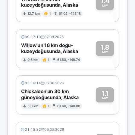
1.4
kuzeydoğusunda, Alaska
1
MW
12.7 km
I
61.02, -148.18
09:17:10
07.08.2026
Willow'un 16 km doğu-
1.8
kuzeydoğusunda, Alaska
1
MW
0.6 km
I
61.80, -149.74
03:16:14
06.08.2026
Chickaloon'un 30 km
1.1
güneydoğusunda, Alaska
1
MW
5.0 km
I
61.60, -148.08
21:15:32
05.08.2026