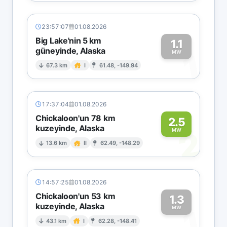
23:57:07
01.08.2026
Big Lake'nin 5 km
1.1
güneyinde, Alaska
1
MW
67.3 km
I
61.48, -149.94
17:37:04
01.08.2026
Chickaloon'un 78 km
2.5
kuzeyinde, Alaska
2
MW
13.6 km
II
62.49, -148.29
14:57:25
01.08.2026
Chickaloon'un 53 km
1.3
kuzeyinde, Alaska
1
MW
43.1 km
I
62.28, -148.41