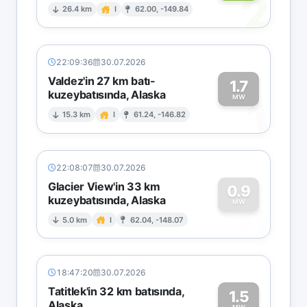
2
26.4 km
I
62.00, -149.84
22:09:36
30.07.2026
Valdez'in 27 km batı-
1.7
kuzeybatısında, Alaska
1
MW
15.3 km
I
61.24, -146.82
22:08:07
30.07.2026
Glacier View'in 33 km
0.9
kuzeybatısında, Alaska
0
MW
5.0 km
I
62.04, -148.07
18:47:20
30.07.2026
Tatitlek'in 32 km batısında,
1.5
Alaska