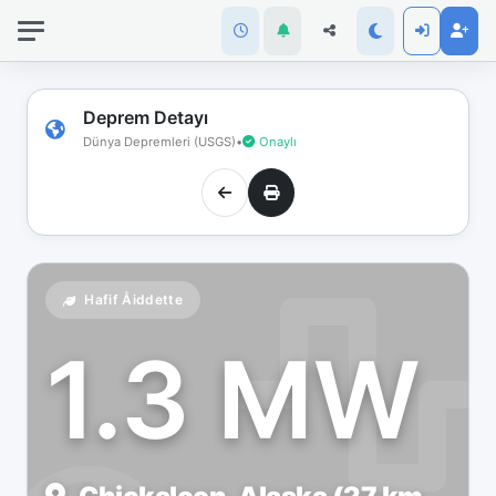
İnternet
bağlantınız
koptu!
Çevrimdışı
Deprem Detayı
moddasınız.
Dünya Depremleri (USGS)
•
Onaylı
Hafif Åiddette
1.3 MW