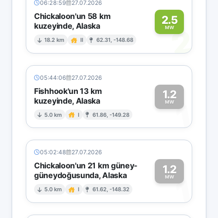
06:28:59
27.07.2026
Chickaloon'un 58 km
2.5
kuzeyinde, Alaska
2
MW
18.2 km
II
62.31, -148.68
05:44:06
27.07.2026
Fishhook'un 13 km
1.2
kuzeyinde, Alaska
1
MW
5.0 km
I
61.86, -149.28
05:02:48
27.07.2026
Chickaloon'un 21 km güney-
1.2
güneydoğusunda, Alaska
1
MW
5.0 km
I
61.62, -148.32