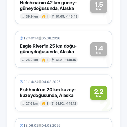
Nelchina'nın 42 km güney-
1.5
güneydoğusunda, Alaska
1
MW
39.9 km
I
61.65, -146.43
12:49:14
05.08.2026
Eagle River'in 25 km doğu-
1.4
güneydoğusunda, Alaska
1
MW
25.2 km
I
61.21, -149.15
21:14:24
04.08.2026
Fishhook'un 20 km kuzey-
2.2
kuzeydoğusunda, Alaska
2
MW
27.6 km
I
61.92, -149.12
13:06:02
04.08.2026