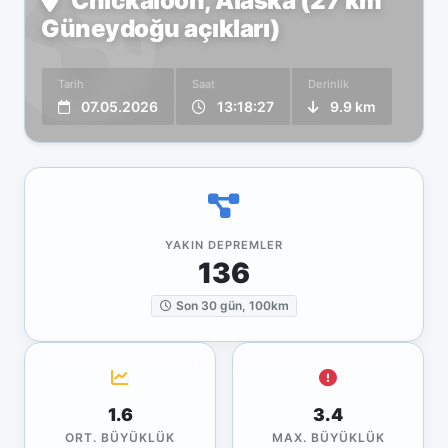
Chickaloon, Alaska (27 km
Güneydoğu açıkları)
Tarih
Saat
Derinlik
07.05.2026
13:18:27
9.9 km
YAKIN DEPREMLER
136
Son 30 gün, 100km
1.6
3.4
ORT. BÜYÜKLÜK
MAX. BÜYÜKLÜK