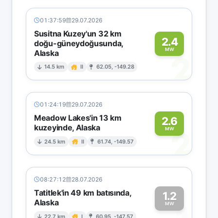
01:37:59
29.07.2026
Susitna Kuzey'un 32 km
2.4
doğu-güneydoğusunda,
MW
Alaska
2
14.5 km
II
62.05, -149.28
01:24:19
29.07.2026
Meadow Lakes'in 13 km
2.6
kuzeyinde, Alaska
2
MW
24.5 km
II
61.74, -149.57
08:27:12
28.07.2026
Tatitlek'in 49 km batısında,
1.2
Alaska
MW
22.7 km
I
60.95, -147.57