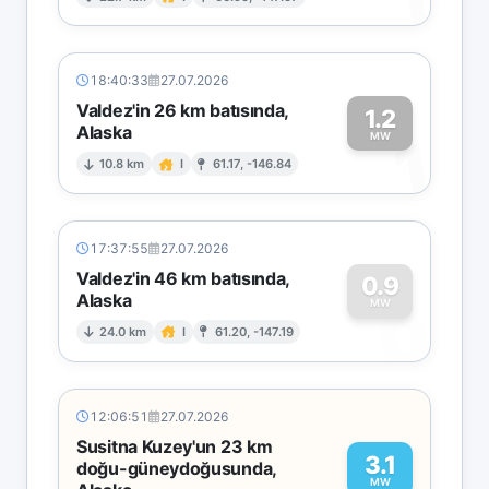
1
18:40:33
27.07.2026
Valdez'in 26 km batısında,
1.2
Alaska
1
MW
10.8 km
I
61.17, -146.84
17:37:55
27.07.2026
Valdez'in 46 km batısında,
0.9
Alaska
0
MW
24.0 km
I
61.20, -147.19
12:06:51
27.07.2026
Susitna Kuzey'un 23 km
3.1
doğu-güneydoğusunda,
MW