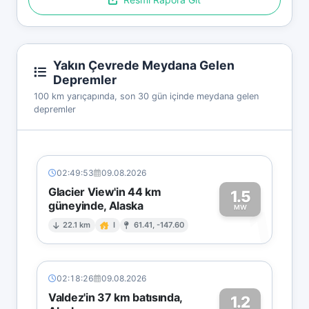
Yakın Çevrede Meydana Gelen
Depremler
100 km yarıçapında, son 30 gün içinde meydana gelen
depremler
02:49:53
09.08.2026
Glacier View'in 44 km
1.5
güneyinde, Alaska
1
MW
22.1 km
I
61.41, -147.60
02:18:26
09.08.2026
Valdez'in 37 km batısında,
1.2