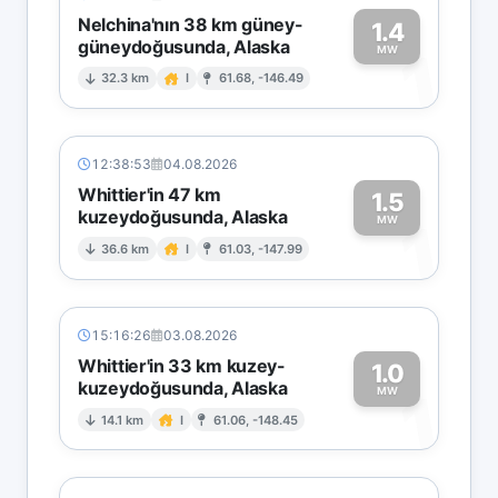
Nelchina'nın 38 km güney-
1.4
güneydoğusunda, Alaska
1
MW
32.3 km
I
61.68, -146.49
12:38:53
04.08.2026
Whittier'in 47 km
1.5
kuzeydoğusunda, Alaska
1
MW
36.6 km
I
61.03, -147.99
15:16:26
03.08.2026
Whittier'in 33 km kuzey-
1.0
kuzeydoğusunda, Alaska
1
MW
14.1 km
I
61.06, -148.45