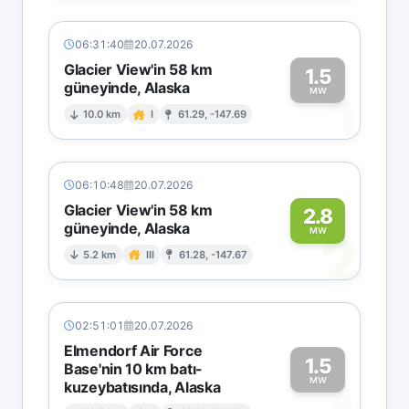
06:31:40
20.07.2026
Glacier View'in 58 km
1.5
güneyinde, Alaska
1
MW
10.0 km
I
61.29, -147.69
06:10:48
20.07.2026
Glacier View'in 58 km
2.8
güneyinde, Alaska
2
MW
5.2 km
III
61.28, -147.67
02:51:01
20.07.2026
Elmendorf Air Force
1.5
Base'nin 10 km batı-
MW
kuzeybatısında, Alaska