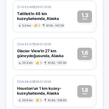
14:03:46
29.07.2026
Tatitlek'in 46 km
1.3
kuzeybatısında, Alaska
1
MW
5.0 km
I
61.16, -147.29
04:55:37
29.07.2026
Glacier View'in 27 km
1.6
güneydoğusunda, Alaska
1
MW
20.3 km
I
61.62, -147.30
04:08:42
29.07.2026
Houston'un 1 km kuzey-
1.8
kuzeybatısında, Alaska
1
MW
29.9 km
I
61.64, -149.83