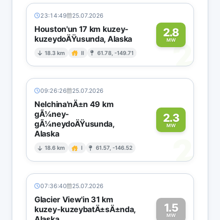
23:14:49
25.07.2026
Houston'un 17 km kuzey-
2.8
kuzeydoÄŸusunda, Alaska
2
MW
18.3 km
II
61.78, -149.71
09:26:26
25.07.2026
Nelchina'nÄ±n 49 km
gÃ¼ney-
2.3
gÃ¼neydoÄŸusunda,
MW
Alaska
2
18.6 km
I
61.57, -146.52
07:36:40
25.07.2026
Glacier View'in 31 km
1.5
kuzey-kuzeybatÄ±sÄ±nda,
MW
Alaska