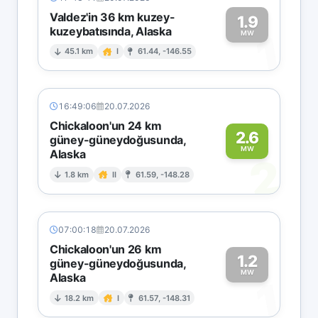
Valdez'in 36 km kuzey-
1.9
kuzeybatısında, Alaska
1
MW
45.1 km
I
61.44, -146.55
16:49:06
20.07.2026
Chickaloon'un 24 km
2.6
güney-güneydoğusunda,
MW
Alaska
2
1.8 km
II
61.59, -148.28
07:00:18
20.07.2026
Chickaloon'un 26 km
1.2
güney-güneydoğusunda,
MW
Alaska
1
18.2 km
I
61.57, -148.31