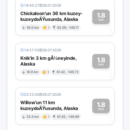
19:45:27
26.07.2026
Chickaloon'un 36 km kuzey-
1.8
kuzeydoÄŸusunda, Alaska
1
MW
36.0 km
I
62.09, -148.17
14:27:55
26.07.2026
Knik'in 3 km gÃ¼neyinde,
1.8
Alaska
1
MW
18.9 km
I
61.42, -149.72
03:23:30
26.07.2026
Willow'un 11 km
1.8
kuzeydoÄŸusunda, Alaska
1
MW
25.4 km
I
61.82, -149.89