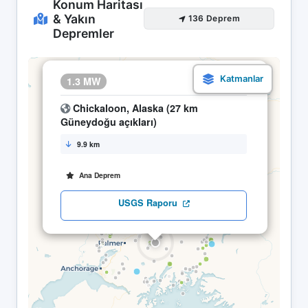
Konum Haritası
& Yakın
136 Deprem
Depremler
×
1.3 MW
07.05 13:18
Chickaloon, Alaska (27 km
Güneydoğu açıkları)
9.9 km
Ana Deprem
USGS Raporu