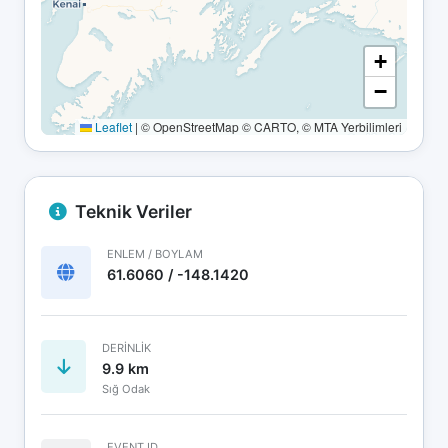
+
−
Leaflet
|
© OpenStreetMap © CARTO, © MTA Yerbilimleri
Teknik Veriler
ENLEM / BOYLAM
61.6060 / -148.1420
DERINLIK
9.9 km
Sığ Odak
EVENT ID