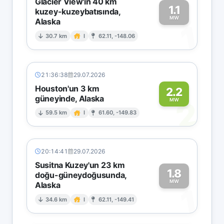
Glacier View'in 40 km
1.1
kuzey-kuzeybatısında,
MW
Alaska
1
30.7 km
I
62.11, -148.06
21:36:38
29.07.2026
Houston'un 3 km
2.2
güneyinde, Alaska
2
MW
59.5 km
I
61.60, -149.83
20:14:41
29.07.2026
Susitna Kuzey'un 23 km
1.8
doğu-güneydoğusunda,
MW
Alaska
1
34.6 km
I
62.11, -149.41