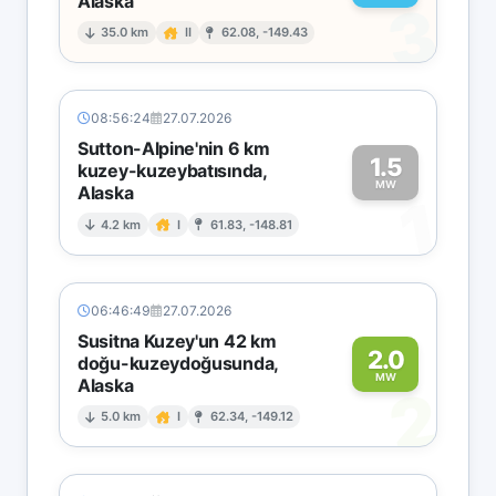
Alaska
3
35.0 km
II
62.08, -149.43
08:56:24
27.07.2026
Sutton-Alpine'nin 6 km
1.5
kuzey-kuzeybatısında,
MW
Alaska
1
4.2 km
I
61.83, -148.81
06:46:49
27.07.2026
Susitna Kuzey'un 42 km
2.0
doğu-kuzeydoğusunda,
MW
Alaska
2
5.0 km
I
62.34, -149.12