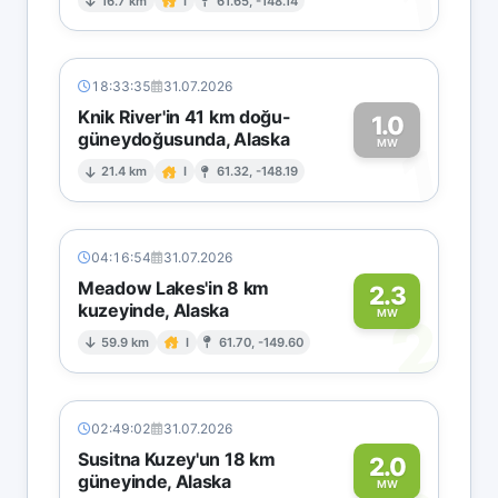
1
16.7 km
I
61.65, -148.14
18:33:35
31.07.2026
Knik River'in 41 km doğu-
1.0
güneydoğusunda, Alaska
1
MW
21.4 km
I
61.32, -148.19
04:16:54
31.07.2026
Meadow Lakes'in 8 km
2.3
kuzeyinde, Alaska
2
MW
59.9 km
I
61.70, -149.60
02:49:02
31.07.2026
Susitna Kuzey'un 18 km
2.0
güneyinde, Alaska
MW