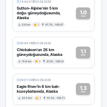
14:44:41
03.08.2026
Sutton-Alpine'nin 5 km
1.0
doğu-güneydoğusunda,
MW
Alaska
1
0.6 km
I
61.76, -148.67
09:44:16
03.08.2026
Chickaloon'un 26 km
1.1
güneydoğusunda, Alaska
1
MW
15.6 km
I
61.61, -148.14
09:01:50
03.08.2026
Eagle River'in 8 km batı-
1.3
kuzeybatısında, Alaska
1
MW
22.5 km
I
61.34, -149.71