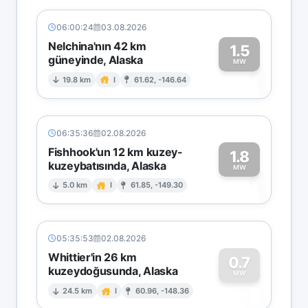
06:00:24
03.08.2026
Nelchina'nın 42 km
1.5
güneyinde, Alaska
1
MW
19.8 km
I
61.62, -146.64
06:35:36
02.08.2026
Fishhook'un 12 km kuzey-
1.8
kuzeybatısında, Alaska
1
MW
5.0 km
I
61.85, -149.30
05:35:53
02.08.2026
Whittier'in 26 km
0.7
kuzeydoğusunda, Alaska
0
MW
24.5 km
I
60.96, -148.36