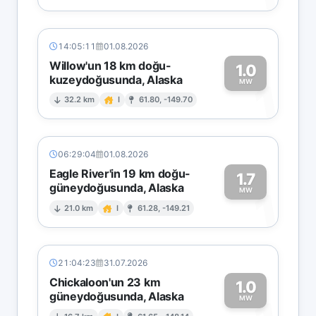
14:05:11
01.08.2026
Willow'un 18 km doğu-
1.0
kuzeydoğusunda, Alaska
1
MW
32.2 km
I
61.80, -149.70
06:29:04
01.08.2026
Eagle River'in 19 km doğu-
1.7
güneydoğusunda, Alaska
1
MW
21.0 km
I
61.28, -149.21
21:04:23
31.07.2026
Chickaloon'un 23 km
1.0
güneydoğusunda, Alaska
MW