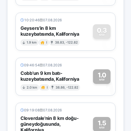
10:20:46
07.08.2026
Geysers'in 8 km
0.3
kuzeybatısında, Kaliforniya
0
MW
1.9 km
I
38.83, -122.82
09:46:54
07.08.2026
Cobb'un 9 km batı-
1.0
kuzeybatısında, Kaliforniya
1
MW
2.0 km
I
38.86, -122.82
09:19:08
07.08.2026
Cloverdale'nin 8 km doğu-
1.5
güneydoğusunda,
MW
Kaliforniya