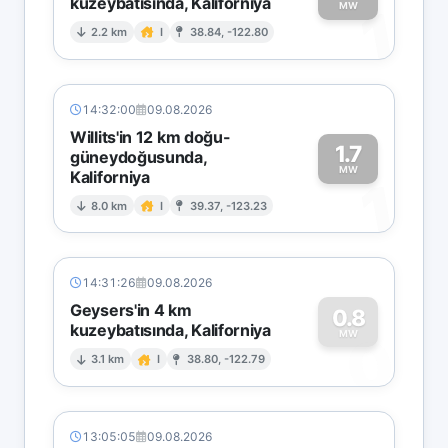
kuzeybatısında, Kaliforniya
1
MW
2.2 km
I
38.84, -122.80
14:32:00
09.08.2026
Willits'in 12 km doğu-
1.7
güneydoğusunda,
MW
Kaliforniya
1
8.0 km
I
39.37, -123.23
14:31:26
09.08.2026
Geysers'in 4 km
0.8
kuzeybatısında, Kaliforniya
0
MW
3.1 km
I
38.80, -122.79
13:05:05
09.08.2026