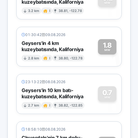
kuzeybatısında, Kaliforniya
0
MW
3.2 km
I
38.81, -122.78
01:30:42
09.08.2026
Geysers'in 4 km
1.8
kuzeybatısında, Kaliforniya
1
MW
2.8 km
I
38.80, -122.78
23:13:22
08.08.2026
Geysers'in 10 km batı-
0.7
kuzeybatısında, Kaliforniya
0
MW
2.7 km
I
38.82, -122.85
18:58:10
08.08.2026
Cloverdale'nin 7 km doğu-