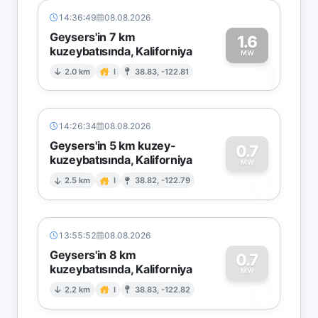
14:36:49
08.08.2026
Geysers'in 7 km
1.6
kuzeybatısında, Kaliforniya
1
MW
2.0 km
I
38.83, -122.81
14:26:34
08.08.2026
Geysers'in 5 km kuzey-
0.7
kuzeybatısında, Kaliforniya
0
MW
2.5 km
I
38.82, -122.79
13:55:52
08.08.2026
Geysers'in 8 km
0.7
kuzeybatısında, Kaliforniya
0
MW
2.2 km
I
38.83, -122.82