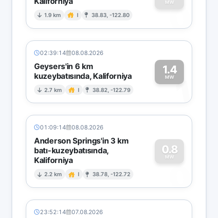
Kaliforniya
0
MW
1.9 km
I
38.83, -122.80
02:39:14
08.08.2026
Geysers'in 6 km
1.4
kuzeybatısında, Kaliforniya
1
MW
2.7 km
I
38.82, -122.79
01:09:14
08.08.2026
Anderson Springs'in 3 km
0.8
batı-kuzeybatısında,
MW
Kaliforniya
0
2.2 km
I
38.78, -122.72
23:52:14
07.08.2026