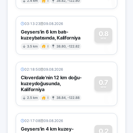
1
2.4 km
I
38.82, -122.80
03:13:23
09.08.2026
Geysers'in 6 km batı-
0.8
kuzeybatısında, Kaliforniya
0
MW
3.5 km
I
38.80, -122.82
02:18:50
09.08.2026
Cloverdale'nin 12 km doğu-
0.7
kuzeydoğusunda,
MW
Kaliforniya
0
2.5 km
I
38.84, -122.88
02:17:08
09.08.2026
Geysers'in 4 km kuzey-
0.2