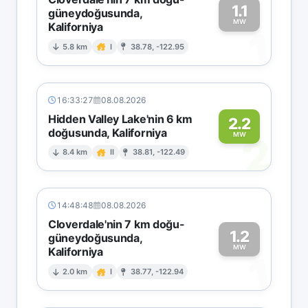
1.1
güneydoğusunda,
MW
Kaliforniya
1
5.8 km
I
38.78, -122.95
16:33:27
08.08.2026
Hidden Valley Lake'nin 6 km
2.2
doğusunda, Kaliforniya
2
MW
8.4 km
II
38.81, -122.49
14:48:48
08.08.2026
Cloverdale'nin 7 km doğu-
1.2
güneydoğusunda,
MW
Kaliforniya
1
2.0 km
I
38.77, -122.94