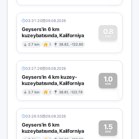
03:31:20
09.08.2026
Geysers'in 6 km
0.8
kuzeybatısında, Kaliforniya
0
MW
2.7 km
I
38.82, -122.80
03:27:26
09.08.2026
Geysers'in 4 km kuzey-
1.0
kuzeybatısında, Kaliforniya
1
MW
2.7 km
I
38.81, -122.78
03:26:55
09.08.2026
Geysers'in 6 km
1.5
kuzeybatısında, Kaliforniya
MW