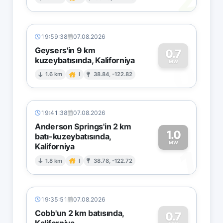
2
19:59:38
07.08.2026
Geysers'in 9 km
0.7
kuzeybatısında, Kaliforniya
0
MW
1.6 km
I
38.84, -122.82
19:41:38
07.08.2026
Anderson Springs'in 2 km
1.0
batı-kuzeybatısında,
MW
Kaliforniya
1
1.8 km
I
38.78, -122.72
19:35:51
07.08.2026
Cobb'un 2 km batısında,
0.7
Kaliforniya