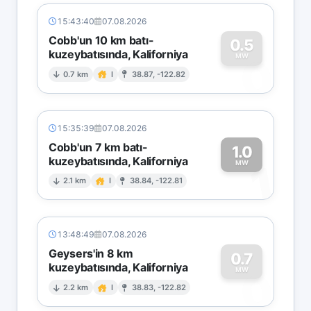
15:43:40
07.08.2026
Cobb'un 10 km batı-
0.5
kuzeybatısında, Kaliforniya
0
MW
0.7 km
I
38.87, -122.82
15:35:39
07.08.2026
Cobb'un 7 km batı-
1.0
kuzeybatısında, Kaliforniya
1
MW
2.1 km
I
38.84, -122.81
13:48:49
07.08.2026
Geysers'in 8 km
0.7
kuzeybatısında, Kaliforniya
0
MW
2.2 km
I
38.83, -122.82