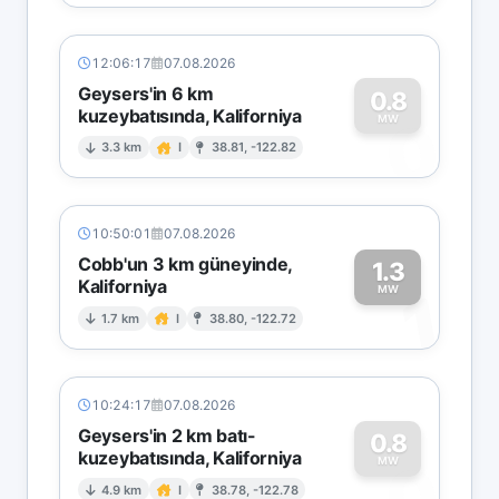
12:06:17
07.08.2026
Geysers'in 6 km
0.8
kuzeybatısında, Kaliforniya
0
MW
3.3 km
I
38.81, -122.82
10:50:01
07.08.2026
Cobb'un 3 km güneyinde,
1.3
Kaliforniya
1
MW
1.7 km
I
38.80, -122.72
10:24:17
07.08.2026
Geysers'in 2 km batı-
0.8
kuzeybatısında, Kaliforniya
0
MW
4.9 km
I
38.78, -122.78