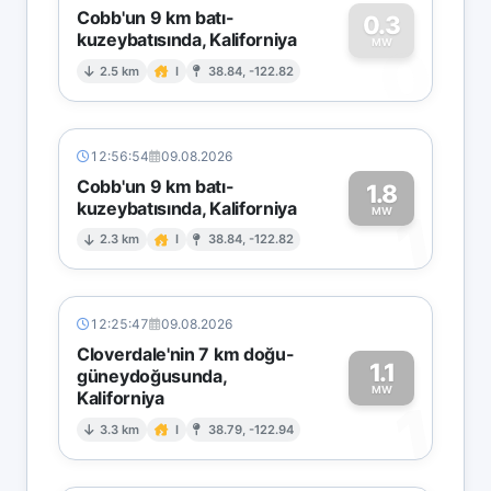
Cobb'un 9 km batı-
0.3
kuzeybatısında, Kaliforniya
0
MW
2.5 km
I
38.84, -122.82
12:56:54
09.08.2026
Cobb'un 9 km batı-
1.8
kuzeybatısında, Kaliforniya
1
MW
2.3 km
I
38.84, -122.82
12:25:47
09.08.2026
Cloverdale'nin 7 km doğu-
1.1
güneydoğusunda,
MW
Kaliforniya
1
3.3 km
I
38.79, -122.94