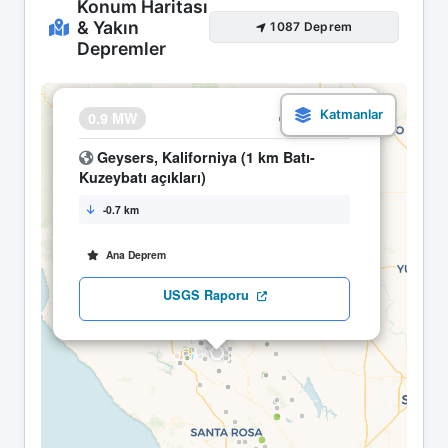
Konum Haritası
& Yakın
1087 Deprem
Depremler
×
0.9 MW
09.05 06:30
Geysers, Kaliforniya (1 km Batı-
Kuzeybatı açıkları)
-0.7 km
Ana Deprem
USGS Raporu