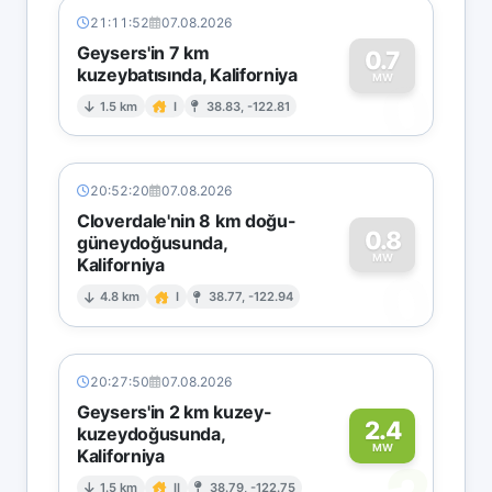
21:11:52
07.08.2026
Geysers'in 7 km
0.7
kuzeybatısında, Kaliforniya
0
MW
1.5 km
I
38.83, -122.81
20:52:20
07.08.2026
Cloverdale'nin 8 km doğu-
0.8
güneydoğusunda,
MW
Kaliforniya
0
4.8 km
I
38.77, -122.94
20:27:50
07.08.2026
Geysers'in 2 km kuzey-
2.4
kuzeydoğusunda,
MW
Kaliforniya
1.5 km
II
38.79, -122.75