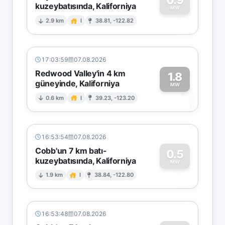
kuzeybatısında, Kaliforniya
0
MW
2.9 km
I
38.81, -122.82
17:03:59
07.08.2026
Redwood Valley'in 4 km
1.8
güneyinde, Kaliforniya
1
MW
0.6 km
I
39.23, -123.20
16:53:54
07.08.2026
Cobb'un 7 km batı-
0.5
kuzeybatısında, Kaliforniya
0
MW
1.9 km
I
38.84, -122.80
16:53:48
07.08.2026