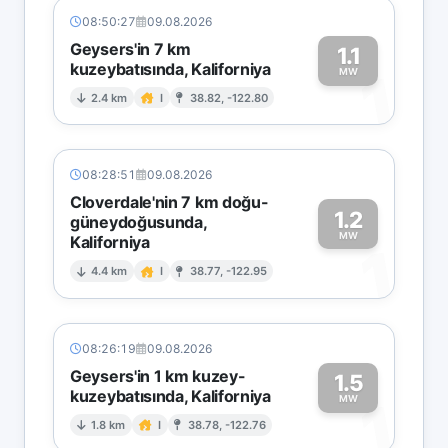
08:50:27
09.08.2026
Geysers'in 7 km
1.1
kuzeybatısında, Kaliforniya
1
MW
2.4 km
I
38.82, -122.80
08:28:51
09.08.2026
Cloverdale'nin 7 km doğu-
1.2
güneydoğusunda,
MW
Kaliforniya
1
4.4 km
I
38.77, -122.95
08:26:19
09.08.2026
Geysers'in 1 km kuzey-
1.5
kuzeybatısında, Kaliforniya
1
MW
1.8 km
I
38.78, -122.76