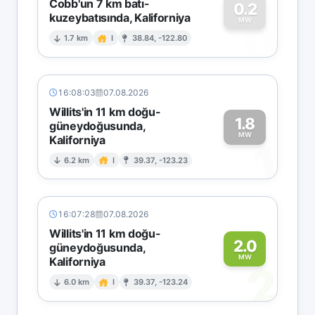
Cobb'un 7 km batı-
0.2
kuzeybatısında, Kaliforniya
0
MW
1.7 km
I
38.84, -122.80
16:08:03
07.08.2026
Willits'in 11 km doğu-
1.8
güneydoğusunda,
MW
Kaliforniya
1
6.2 km
I
39.37, -123.23
16:07:28
07.08.2026
Willits'in 11 km doğu-
2.0
güneydoğusunda,
MW
Kaliforniya
2
6.0 km
I
39.37, -123.24