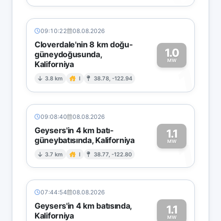
09:10:22
08.08.2026
Cloverdale'nin 8 km doğu-
1.0
güneydoğusunda,
MW
Kaliforniya
1
3.8 km
I
38.78, -122.94
09:08:40
08.08.2026
Geysers'in 4 km batı-
1.1
güneybatısında, Kaliforniya
1
MW
3.7 km
I
38.77, -122.80
07:44:54
08.08.2026
Geysers'in 4 km batısında,
1.1
Kaliforniya
MW