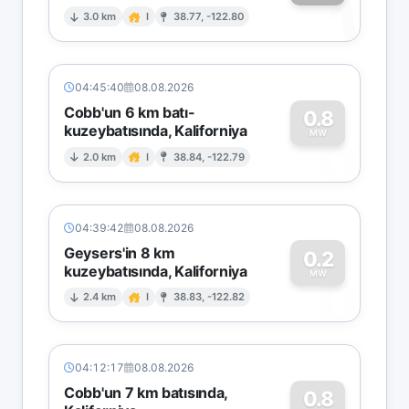
1
3.0 km
I
38.77, -122.80
04:45:40
08.08.2026
Cobb'un 6 km batı-
0.8
kuzeybatısında, Kaliforniya
0
MW
2.0 km
I
38.84, -122.79
04:39:42
08.08.2026
Geysers'in 8 km
0.2
kuzeybatısında, Kaliforniya
0
MW
2.4 km
I
38.83, -122.82
04:12:17
08.08.2026
Cobb'un 7 km batısında,
0.8