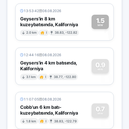
13:53:42
08.08.2026
Geysers'in 8 km
1.5
kuzeybatısında, Kaliforniya
1
MW
2.0 km
I
38.83, -122.82
12:44:16
08.08.2026
Geysers'in 4 km batısında,
0.9
Kaliforniya
0
MW
3.1 km
I
38.77, -122.80
11:07:05
08.08.2026
Cobb'un 6 km batı-
0.7
kuzeybatısında, Kaliforniya
0
MW
1.8 km
I
38.83, -122.79