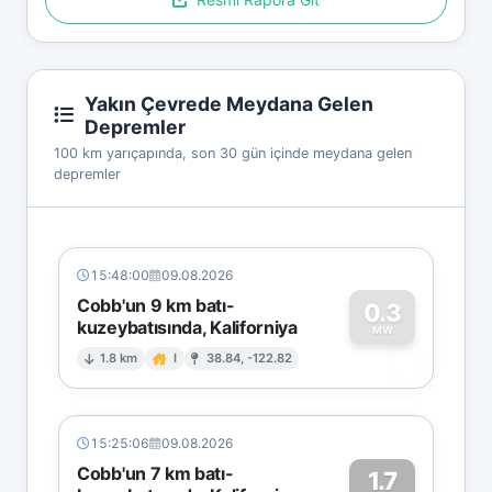
Yakın Çevrede Meydana Gelen
Depremler
100 km yarıçapında, son 30 gün içinde meydana gelen
depremler
15:48:00
09.08.2026
Cobb'un 9 km batı-
0.3
kuzeybatısında, Kaliforniya
0
MW
1.8 km
I
38.84, -122.82
15:25:06
09.08.2026
Cobb'un 7 km batı-
1.7