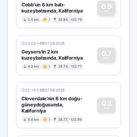
Cobb'un 6 km batı-
0.9
kuzeybatısında, Kaliforniya
0
MW
2.0 km
I
38.84, -122.79
23:03:14
07.08.2026
Geysers'in 2 km
0.7
kuzeybatısında, Kaliforniya
0
MW
4.2 km
I
38.79, -122.77
22:16:53
07.08.2026
Cloverdale'nin 8 km doğu-
0.8
güneydoğusunda,
MW
Kaliforniya
0
5.8 km
I
38.77, -122.94