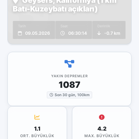
Geysers, Kaliforniya (1 km
Batı-Kuzeybatı açıkları)
Tarih
Saat
Derinlik
09.05.2026
06:30:14
-0.7 km
YAKIN DEPREMLER
1087
Son 30 gün, 100km
1.1
4.2
ORT. BÜYÜKLÜK
MAX. BÜYÜKLÜK