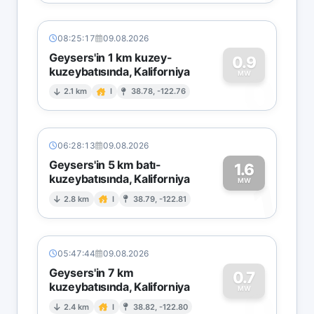
08:25:17
09.08.2026
Geysers'in 1 km kuzey-
0.9
kuzeybatısında, Kaliforniya
0
MW
2.1 km
I
38.78, -122.76
06:28:13
09.08.2026
Geysers'in 5 km batı-
1.6
kuzeybatısında, Kaliforniya
1
MW
2.8 km
I
38.79, -122.81
05:47:44
09.08.2026
Geysers'in 7 km
0.7
kuzeybatısında, Kaliforniya
0
MW
2.4 km
I
38.82, -122.80