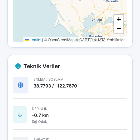
+
−
Leaflet
|
© OpenStreetMap © CARTO, © MTA Yerbilimleri
Teknik Veriler
ENLEM / BOYLAM
38.7793 / -122.7670
DERINLIK
-0.7 km
Sığ Odak
EVENT ID