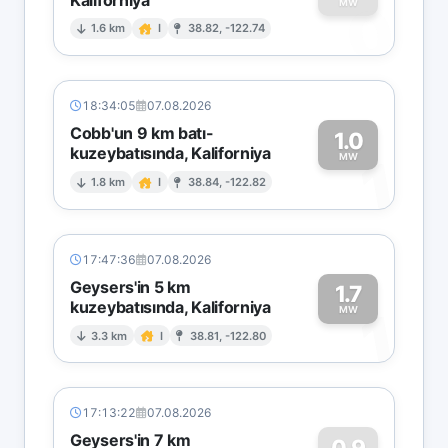
0
MW
1.6 km
I
38.82, -122.74
18:34:05
07.08.2026
Cobb'un 9 km batı-
1.0
kuzeybatısında, Kaliforniya
1
MW
1.8 km
I
38.84, -122.82
17:47:36
07.08.2026
Geysers'in 5 km
1.7
kuzeybatısında, Kaliforniya
1
MW
3.3 km
I
38.81, -122.80
17:13:22
07.08.2026
Geysers'in 7 km
0.9