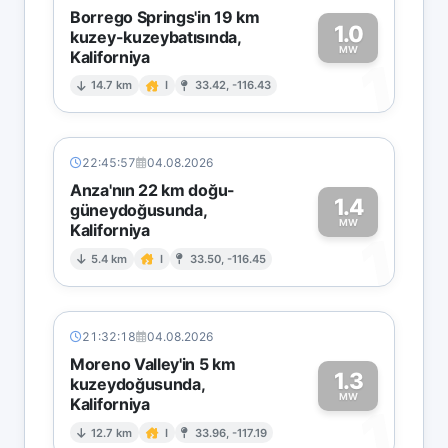
Borrego Springs'in 19 km
1.0
kuzey-kuzeybatısında,
MW
Kaliforniya
1
14.7 km
I
33.42, -116.43
22:45:57
04.08.2026
Anza'nın 22 km doğu-
1.4
güneydoğusunda,
MW
Kaliforniya
1
5.4 km
I
33.50, -116.45
21:32:18
04.08.2026
Moreno Valley'in 5 km
1.3
kuzeydoğusunda,
MW
Kaliforniya
1
12.7 km
I
33.96, -117.19