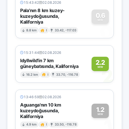
15:43:42
02.08.2026
Pala'nın 8 km kuzey-
0.6
kuzeydoğusunda,
MW
Kaliforniya
0
8.8 km
I
33.42, -117.03
15:31:44
02.08.2026
Idyllwild'in 7 km
2.2
güneybatısında, Kaliforniya
2
MW
16.2 km
I
33.70, -116.78
13:46:59
02.08.2026
Aguanga'nın 10 km
1.2
kuzeydoğusunda,
MW
Kaliforniya
1
4.9 km
I
33.50, -116.78