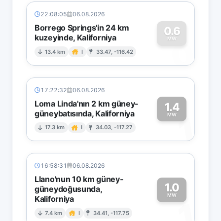
22:08:05
06.08.2026
Borrego Springs'in 24 km
0.6
kuzeyinde, Kaliforniya
0
MW
13.4 km
I
33.47, -116.42
17:22:32
06.08.2026
Loma Linda'nın 2 km güney-
1.4
güneybatısında, Kaliforniya
1
MW
17.3 km
I
34.03, -117.27
16:58:31
06.08.2026
Llano'nun 10 km güney-
1.0
güneydoğusunda,
MW
Kaliforniya
1
7.4 km
I
34.41, -117.75