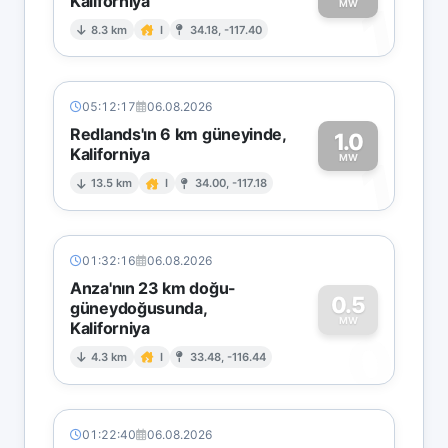
Kaliforniya
1
MW
8.3 km
I
34.18, -117.40
05:12:17
06.08.2026
Redlands'ın 6 km güneyinde,
1.0
Kaliforniya
1
MW
13.5 km
I
34.00, -117.18
01:32:16
06.08.2026
Anza'nın 23 km doğu-
0.5
güneydoğusunda,
MW
Kaliforniya
0
4.3 km
I
33.48, -116.44
01:22:40
06.08.2026