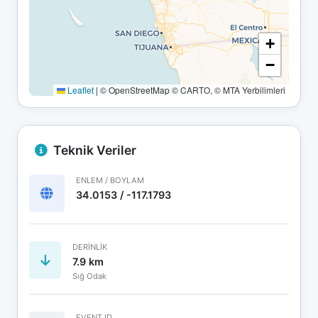
+
−
Leaflet
|
© OpenStreetMap © CARTO, © MTA Yerbilimleri
Teknik Veriler
ENLEM / BOYLAM
34.0153 / -117.1793
DERINLIK
7.9 km
Sığ Odak
EVENT ID