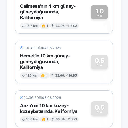
Calimesa'nın 4 km güney-
1.0
güneydoğusunda,
MW
Kaliforniya
1
13.7 km
I
33.95, -117.03
00:18:09
04.08.2026
Hemet'in 10 km güney-
0.5
güneydoğusunda,
MW
Kaliforniya
0
11.3 km
I
33.66, -116.95
23:36:20
03.08.2026
Anza'nın 10 km kuzey-
0.5
kuzeybatısında, Kaliforniya
0
MW
16.0 km
I
33.64, -116.71