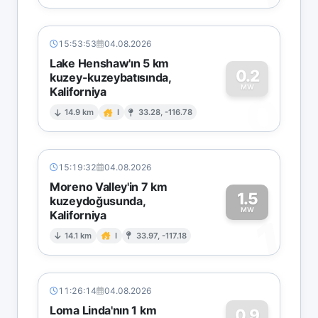
15:53:53
04.08.2026
Lake Henshaw'ın 5 km
0.2
kuzey-kuzeybatısında,
MW
Kaliforniya
0
14.9 km
I
33.28, -116.78
15:19:32
04.08.2026
Moreno Valley'in 7 km
1.5
kuzeydoğusunda,
MW
Kaliforniya
1
14.1 km
I
33.97, -117.18
11:26:14
04.08.2026
Loma Linda'nın 1 km
0.9