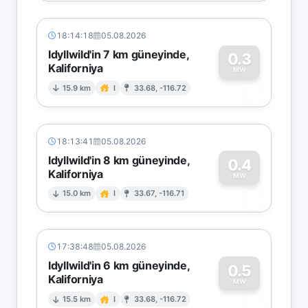
18:14:18
05.08.2026
Idyllwild'in 7 km güneyinde,
0.3
Kaliforniya
0
MW
15.9 km
I
33.68, -116.72
18:13:41
05.08.2026
Idyllwild'in 8 km güneyinde,
0.4
Kaliforniya
0
MW
15.0 km
I
33.67, -116.71
17:38:48
05.08.2026
Idyllwild'in 6 km güneyinde,
0.5
Kaliforniya
0
MW
15.5 km
I
33.68, -116.72