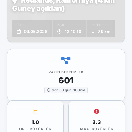
Redlands, Kaliforniya (4 km
Güney açıkları)
Tarih
Saat
Derinlik
09.05.2026
12:10:18
7.9 km
YAKIN DEPREMLER
601
Son 30 gün, 100km
1.0
3.3
ORT. BÜYÜKLÜK
MAX. BÜYÜKLÜK