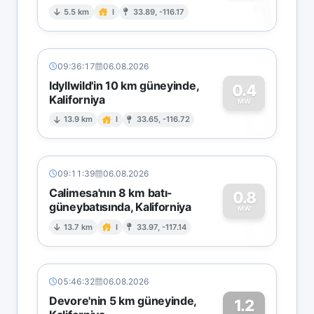
1
5.5 km
I
33.89, -116.17
09:36:17
06.08.2026
Idyllwild'in 10 km güneyinde,
0.4
Kaliforniya
0
MW
13.9 km
I
33.65, -116.72
09:11:39
06.08.2026
Calimesa'nın 8 km batı-
0.8
güneybatısında, Kaliforniya
0
MW
13.7 km
I
33.97, -117.14
05:46:32
06.08.2026
Devore'nin 5 km güneyinde,
1.2