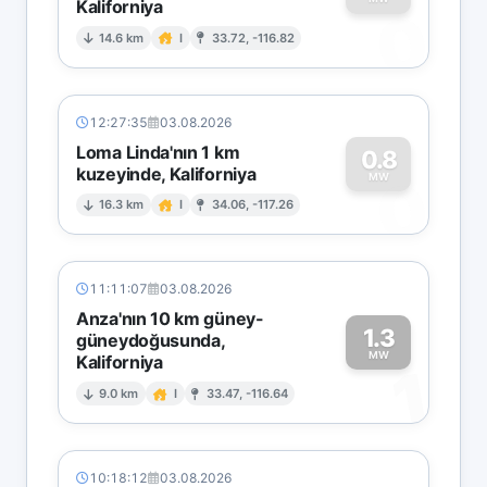
Kaliforniya
0
14.6 km
I
33.72, -116.82
12:27:35
03.08.2026
Loma Linda'nın 1 km
0.8
kuzeyinde, Kaliforniya
0
MW
16.3 km
I
34.06, -117.26
11:11:07
03.08.2026
Anza'nın 10 km güney-
1.3
güneydoğusunda,
MW
Kaliforniya
1
9.0 km
I
33.47, -116.64
10:18:12
03.08.2026