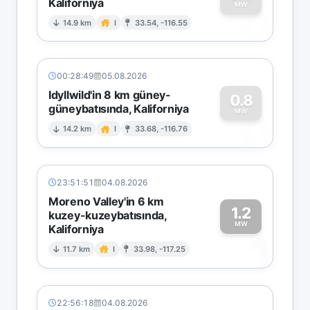
Kaliforniya
0
MW
14.9 km
I
33.54, -116.55
00:28:49
05.08.2026
Idyllwild'in 8 km güney-
0.8
güneybatısında, Kaliforniya
0
MW
14.2 km
I
33.68, -116.76
23:51:51
04.08.2026
Moreno Valley'in 6 km
1.2
kuzey-kuzeybatısında,
MW
Kaliforniya
1
11.7 km
I
33.98, -117.25
22:56:18
04.08.2026