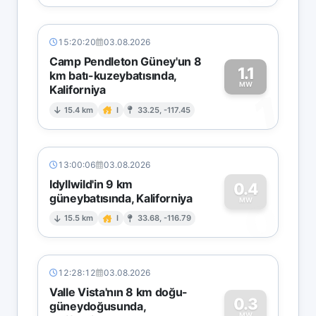
15:20:20
03.08.2026
Camp Pendleton Güney'un 8
1.1
km batı-kuzeybatısında,
MW
Kaliforniya
1
15.4 km
I
33.25, -117.45
13:00:06
03.08.2026
Idyllwild'in 9 km
0.4
güneybatısında, Kaliforniya
0
MW
15.5 km
I
33.68, -116.79
12:28:12
03.08.2026
Valle Vista'nın 8 km doğu-
0.3
güneydoğusunda,
MW