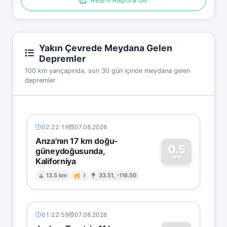
Yakın Çevrede Meydana Gelen
Depremler
100 km yarıçapında, son 30 gün içinde meydana gelen
depremler
02:22:19
07.08.2026
Anza'nın 17 km doğu-
0.5
güneydoğusunda,
MW
Kaliforniya
0
13.5 km
I
33.51, -116.50
01:22:59
07.08.2026