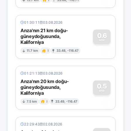
0
01:30:11
03.08.2026
Anza'nın 21 km doğu-
0.6
güneydoğusunda,
MW
Kaliforniya
0
11.7 km
I
33.48, -116.47
01:21:13
03.08.2026
Anza'nın 20 km doğu-
0.5
güneydoğusunda,
MW
Kaliforniya
0
7.5 km
I
33.49, -116.47
22:29:43
02.08.2026