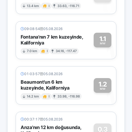
0
13.4 km
I
33.63, -116.71
09:08:54
05.08.2026
Fontana'nın 7 km kuzeyinde,
1.1
Kaliforniya
1
MW
7.0 km
I
34.16, -117.47
01:03:57
05.08.2026
Beaumont'un 6 km
1.2
kuzeyinde, Kaliforniya
1
MW
14.2 km
I
33.98, -116.98
00:37:17
05.08.2026
Anza'nın 12 km doğusunda,
0.3