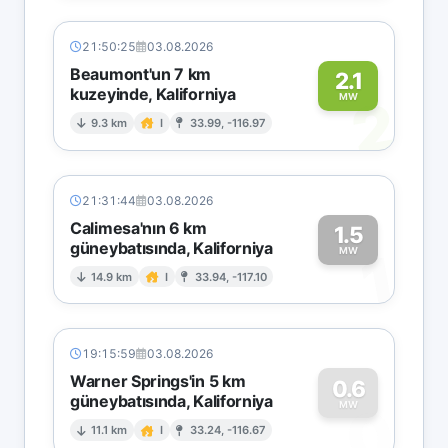
21:50:25
03.08.2026
Beaumont'un 7 km
2.1
kuzeyinde, Kaliforniya
2
MW
9.3 km
I
33.99, -116.97
21:31:44
03.08.2026
Calimesa'nın 6 km
1.5
güneybatısında, Kaliforniya
1
MW
14.9 km
I
33.94, -117.10
19:15:59
03.08.2026
Warner Springs'in 5 km
0.6
güneybatısında, Kaliforniya
0
MW
11.1 km
I
33.24, -116.67