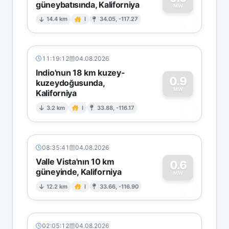
güneybatısında, Kaliforniya
0
MW
14.4 km
I
34.05, -117.27
11:19:12
04.08.2026
Indio'nun 18 km kuzey-
0.9
kuzeydoğusunda,
MW
Kaliforniya
0
3.2 km
I
33.88, -116.17
08:35:41
04.08.2026
Valle Vista'nın 10 km
0.6
güneyinde, Kaliforniya
0
MW
12.2 km
I
33.66, -116.90
02:05:12
04.08.2026