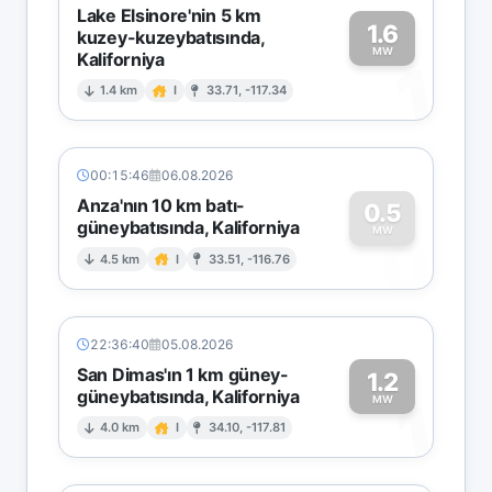
Lake Elsinore'nin 5 km
1.6
kuzey-kuzeybatısında,
MW
Kaliforniya
1
1.4 km
I
33.71, -117.34
00:15:46
06.08.2026
Anza'nın 10 km batı-
0.5
güneybatısında, Kaliforniya
0
MW
4.5 km
I
33.51, -116.76
22:36:40
05.08.2026
San Dimas'ın 1 km güney-
1.2
güneybatısında, Kaliforniya
1
MW
4.0 km
I
34.10, -117.81