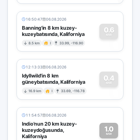
16:50:47
06.08.2026
Banning'in 8 km kuzey-
0.6
kuzeybatısında, Kaliforniya
0
MW
8.5 km
I
33.99, -116.90
12:13:33
06.08.2026
Idyllwild'in 8 km
0.4
güneybatısında, Kaliforniya
0
MW
16.9 km
I
33.69, -116.78
11:54:57
06.08.2026
Indio'nun 20 km kuzey-
1.0
kuzeydoğusunda,
MW
Kaliforniya