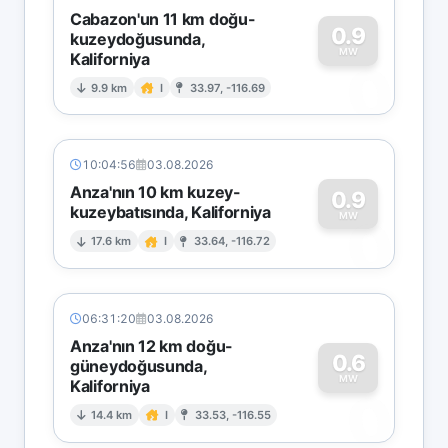
Cabazon'un 11 km doğu-
0.9
kuzeydoğusunda,
MW
Kaliforniya
0
9.9 km
I
33.97, -116.69
10:04:56
03.08.2026
Anza'nın 10 km kuzey-
0.9
kuzeybatısında, Kaliforniya
0
MW
17.6 km
I
33.64, -116.72
06:31:20
03.08.2026
Anza'nın 12 km doğu-
0.6
güneydoğusunda,
MW
Kaliforniya
0
14.4 km
I
33.53, -116.55