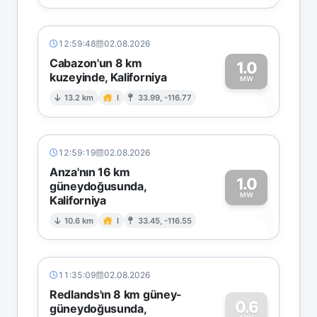
12:59:48
02.08.2026
Cabazon'un 8 km
1.0
kuzeyinde, Kaliforniya
1
MW
13.2 km
I
33.99, -116.77
12:59:19
02.08.2026
Anza'nın 16 km
1.0
güneydoğusunda,
MW
Kaliforniya
1
10.6 km
I
33.45, -116.55
11:35:09
02.08.2026
Redlands'ın 8 km güney-
0.6
güneydoğusunda,