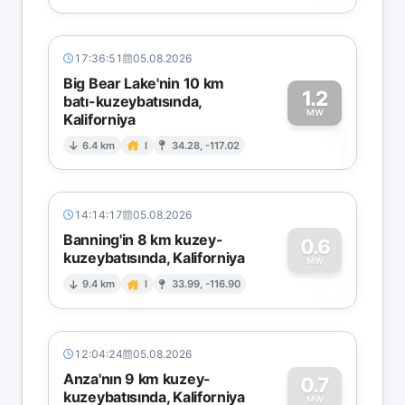
17:36:51
05.08.2026
Big Bear Lake'nin 10 km
1.2
batı-kuzeybatısında,
MW
Kaliforniya
1
6.4 km
I
34.28, -117.02
14:14:17
05.08.2026
Banning'in 8 km kuzey-
0.6
kuzeybatısında, Kaliforniya
0
MW
9.4 km
I
33.99, -116.90
12:04:24
05.08.2026
Anza'nın 9 km kuzey-
0.7
kuzeybatısında, Kaliforniya
MW