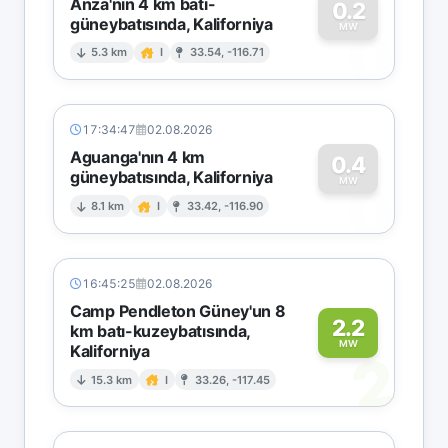
Anza'nın 4 km batı-
0.2
güneybatısında, Kaliforniya
0
MW
5.3 km
I
33.54, -116.71
17:34:47
02.08.2026
Aguanga'nın 4 km
0.4
güneybatısında, Kaliforniya
0
MW
8.1 km
I
33.42, -116.90
16:45:25
02.08.2026
Camp Pendleton Güney'un 8
2.2
km batı-kuzeybatısında,
MW
Kaliforniya
2
15.3 km
I
33.26, -117.45