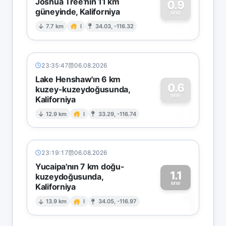
Joshua Tree'nin 11 km
0.9
güneyinde, Kaliforniya
0
MW
7.7 km
I
34.03, -116.32
23:35:47
06.08.2026
Lake Henshaw'ın 6 km
0.6
kuzey-kuzeydoğusunda,
MW
Kaliforniya
0
12.9 km
I
33.29, -116.74
23:19:17
06.08.2026
Yucaipa'nın 7 km doğu-
1.1
kuzeydoğusunda,
MW
Kaliforniya
1
13.9 km
I
34.05, -116.97