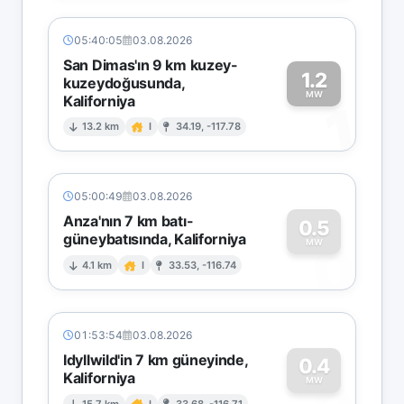
05:40:05
03.08.2026
San Dimas'ın 9 km kuzey-
1.2
kuzeydoğusunda,
MW
Kaliforniya
1
13.2 km
I
34.19, -117.78
05:00:49
03.08.2026
Anza'nın 7 km batı-
0.5
güneybatısında, Kaliforniya
0
MW
4.1 km
I
33.53, -116.74
01:53:54
03.08.2026
Idyllwild'in 7 km güneyinde,
0.4
Kaliforniya
MW
15.7 km
I
33.68, -116.71