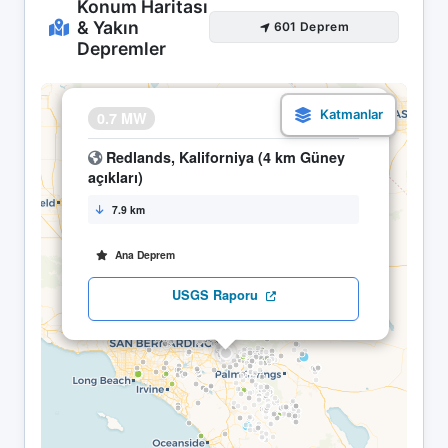
Konum Haritası
& Yakın
601 Deprem
Depremler
×
0.7 MW
09.05 12:10
Redlands, Kaliforniya (4 km Güney
açıkları)
7.9 km
Ana Deprem
USGS Raporu