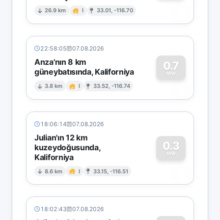
0
26.9 km
I
33.01, -116.70
22:58:05
07.08.2026
Anza'nın 8 km
0.7
güneybatısında, Kaliforniya
0
MW
3.8 km
I
33.52, -116.74
18:06:14
07.08.2026
Julian'ın 12 km
0.3
kuzeydoğusunda,
MW
Kaliforniya
0
8.6 km
I
33.15, -116.51
18:02:43
07.08.2026