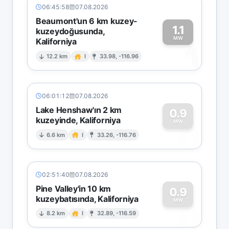
06:45:58
07.08.2026
Beaumont'un 6 km kuzey-
1.1
kuzeydoğusunda,
MW
Kaliforniya
1
12.2 km
I
33.98, -116.96
06:01:12
07.08.2026
Lake Henshaw'ın 2 km
0.9
kuzeyinde, Kaliforniya
0
MW
6.6 km
I
33.26, -116.76
02:51:40
07.08.2026
Pine Valley'in 10 km
0.9
kuzeybatısında, Kaliforniya
0
MW
8.2 km
I
32.89, -116.59