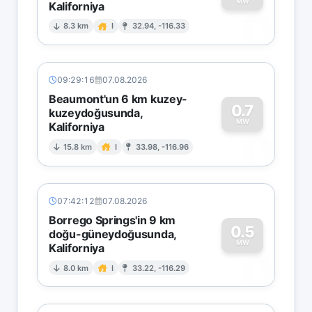
MW
Kaliforniya
0
8.3 km
I
32.94, -116.33
09:29:16
07.08.2026
Beaumont'un 6 km kuzey-
0.7
kuzeydoğusunda,
MW
Kaliforniya
0
15.8 km
I
33.98, -116.96
07:42:12
07.08.2026
Borrego Springs'in 9 km
0.5
doğu-güneydoğusunda,
MW
Kaliforniya
0
8.0 km
I
33.22, -116.29