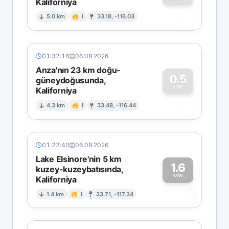
Kaliforniya
0
5.0 km
I
33.18, -116.03
01:32:16
06.08.2026
Anza'nın 23 km doğu-
0.5
güneydoğusunda,
MW
Kaliforniya
0
4.3 km
I
33.48, -116.44
01:22:40
06.08.2026
Lake Elsinore'nin 5 km
1.6
kuzey-kuzeybatısında,
MW
Kaliforniya
1
1.4 km
I
33.71, -117.34