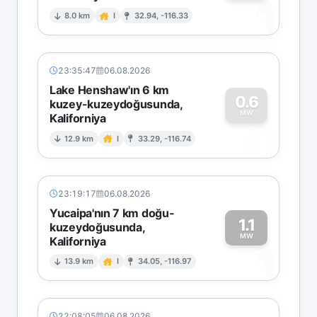
1
8.0 km
I
32.94, -116.33
23:35:47
06.08.2026
Lake Henshaw'ın 6 km
0.6
kuzey-kuzeydoğusunda,
MW
Kaliforniya
0
12.9 km
I
33.29, -116.74
23:19:17
06.08.2026
Yucaipa'nın 7 km doğu-
1.1
kuzeydoğusunda,
MW
Kaliforniya
1
13.9 km
I
34.05, -116.97
22:08:05
06.08.2026