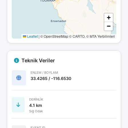
+
−
Leaflet
|
© OpenStreetMap © CARTO, © MTA Yerbilimleri
Teknik Veriler
ENLEM / BOYLAM
33.4265 / -116.6530
DERINLIK
4.1 km
Sığ Odak
EVENT ID