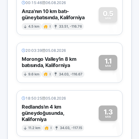
00:15:46
06.08.2026
Anza'nın 10 km batı-
0.5
güneybatısında, Kaliforniya
0
MW
4.5 km
I
33.51, -116.76
20:03:39
05.08.2026
Morongo Valley'in 8 km
1.1
batısında, Kaliforniya
1
MW
9.6 km
I
34.03, -116.67
18:50:25
05.08.2026
Redlands'ın 4 km
1.3
güneydoğusunda,
MW
Kaliforniya
1
11.2 km
I
34.03, -117.15