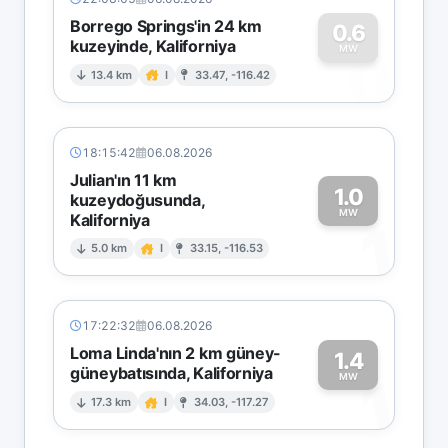
Borrego Springs'in 24 km
0.6
kuzeyinde, Kaliforniya
0
MW
13.4 km
I
33.47, -116.42
18:15:42
06.08.2026
Julian'ın 11 km
1.0
kuzeydoğusunda,
MW
Kaliforniya
1
5.0 km
I
33.15, -116.53
17:22:32
06.08.2026
Loma Linda'nın 2 km güney-
1.4
güneybatısında, Kaliforniya
1
MW
17.3 km
I
34.03, -117.27