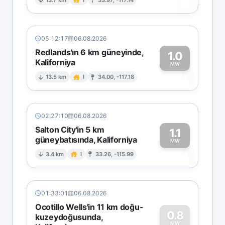
0
05:12:17
06.08.2026
Redlands'ın 6 km güneyinde,
1.0
Kaliforniya
1
MW
13.5 km
I
34.00, -117.18
02:27:10
06.08.2026
Salton City'in 5 km
1.1
güneybatısında, Kaliforniya
1
MW
3.4 km
I
33.26, -115.99
01:33:01
06.08.2026
Ocotillo Wells'in 11 km doğu-
0.8
kuzeydoğusunda,
MW