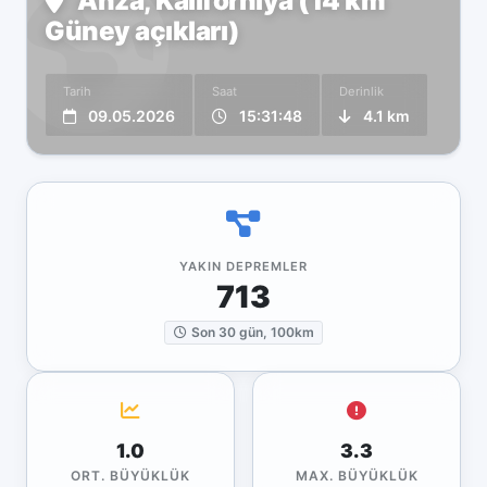
Anza, Kaliforniya (14 km
Güney açıkları)
Tarih
Saat
Derinlik
09.05.2026
15:31:48
4.1 km
YAKIN DEPREMLER
713
Son 30 gün, 100km
1.0
3.3
ORT. BÜYÜKLÜK
MAX. BÜYÜKLÜK