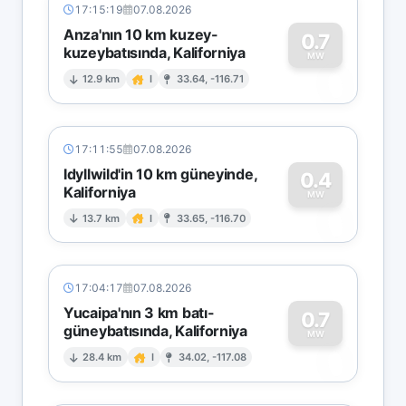
17:15:19
07.08.2026
Anza'nın 10 km kuzey-
0.7
kuzeybatısında, Kaliforniya
0
MW
12.9 km
I
33.64, -116.71
17:11:55
07.08.2026
Idyllwild'in 10 km güneyinde,
0.4
Kaliforniya
0
MW
13.7 km
I
33.65, -116.70
17:04:17
07.08.2026
Yucaipa'nın 3 km batı-
0.7
güneybatısında, Kaliforniya
0
MW
28.4 km
I
34.02, -117.08