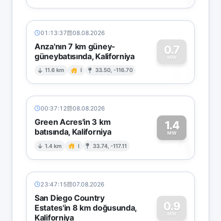
01:13:37
08.08.2026
Anza'nın 7 km güney-
0.7
güneybatısında, Kaliforniya
0
MW
11.6 km
I
33.50, -116.70
00:37:12
08.08.2026
Green Acres'in 3 km
1.4
batısında, Kaliforniya
1
MW
1.4 km
I
33.74, -117.11
23:47:15
07.08.2026
San Diego Country
0.9
Estates'in 8 km doğusunda,
MW
Kaliforniya