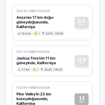
02:22:19
07.08.2026
Anza'nın 17 km doğu-
0.5
güneydoğusunda,
MW
Kaliforniya
0
13.5 km
I
33.51, -116.50
01:22:59
07.08.2026
Joshua Tree'nin 11 km
0.9
güneyinde, Kaliforniya
0
MW
7.7 km
I
34.03, -116.32
23:56:19
06.08.2026
Pine Valley'in 23 km
1.1
kuzeydoğusunda,
MW
Kaliforniya