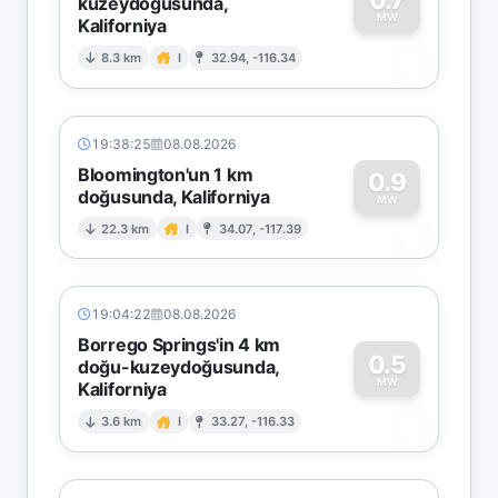
kuzeydoğusunda,
MW
Kaliforniya
0
8.3 km
I
32.94, -116.34
19:38:25
08.08.2026
Bloomington'un 1 km
0.9
doğusunda, Kaliforniya
0
MW
22.3 km
I
34.07, -117.39
19:04:22
08.08.2026
Borrego Springs'in 4 km
0.5
doğu-kuzeydoğusunda,
MW
Kaliforniya
0
3.6 km
I
33.27, -116.33