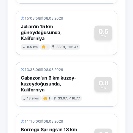
15:08:58
08.08.2026
Julian'ın 15 km
0.5
güneydoğusunda,
MW
Kaliforniya
0
8.5 km
I
33.01, -116.47
13:38:09
08.08.2026
Cabazon'un 6 km kuzey-
0.8
kuzeydoğusunda,
MW
Kaliforniya
0
13.9 km
I
33.97, -116.77
11:10:00
08.08.2026
Borrego Springs'in 13 km