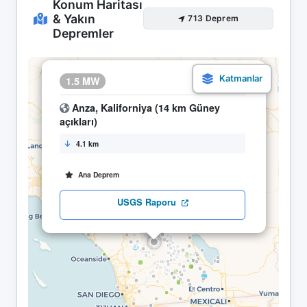
Konum Haritası
& Yakın
713 Deprem
Depremler
×
1.5 MW
09.05 15:31
Anza, Kaliforniya (14 km Güney
açıkları)
4.1 km
Ana Deprem
USGS Raporu