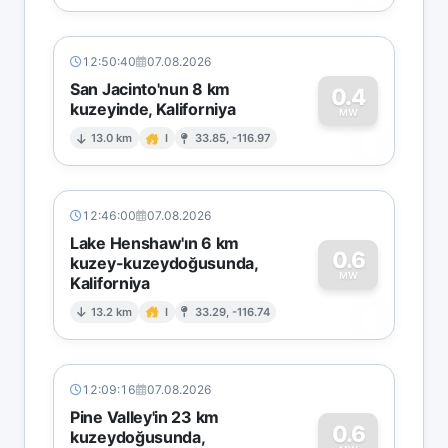
12:50:40
07.08.2026
San Jacinto'nun 8 km
0.4
kuzeyinde, Kaliforniya
0
MW
13.0 km
I
33.85, -116.97
12:46:00
07.08.2026
Lake Henshaw'ın 6 km
0.6
kuzey-kuzeydoğusunda,
MW
Kaliforniya
0
13.2 km
I
33.29, -116.74
12:09:16
07.08.2026
Pine Valley'in 23 km
0.6
kuzeydoğusunda,