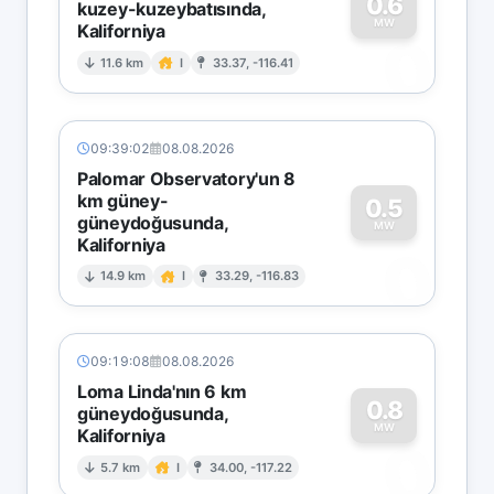
0.6
kuzey-kuzeybatısında,
MW
Kaliforniya
0
11.6 km
I
33.37, -116.41
09:39:02
08.08.2026
Palomar Observatory'un 8
km güney-
0.5
güneydoğusunda,
MW
Kaliforniya
0
14.9 km
I
33.29, -116.83
09:19:08
08.08.2026
Loma Linda'nın 6 km
0.8
güneydoğusunda,
MW
Kaliforniya
0
5.7 km
I
34.00, -117.22