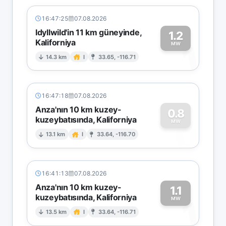
16:47:25
07.08.2026
Idyllwild'in 11 km güneyinde,
1.2
Kaliforniya
1
MW
14.3 km
I
33.65, -116.71
16:47:18
07.08.2026
Anza'nın 10 km kuzey-
0.8
kuzeybatısında, Kaliforniya
0
MW
13.1 km
I
33.64, -116.70
16:41:13
07.08.2026
Anza'nın 10 km kuzey-
1.1
kuzeybatısında, Kaliforniya
1
MW
13.5 km
I
33.64, -116.71