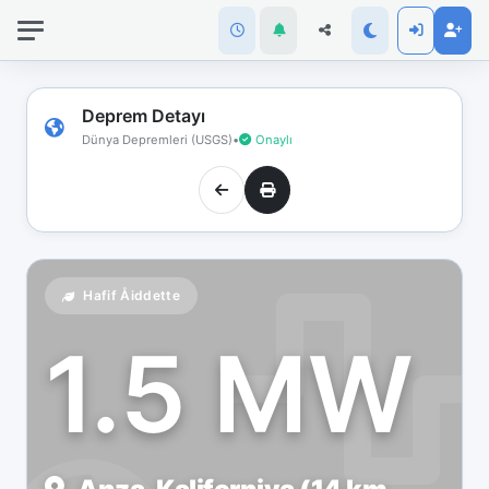
İnternet
bağlantınız
koptu!
Çevrimdışı
Deprem Detayı
moddasınız.
Dünya Depremleri (USGS)
•
Onaylı
Hafif Åiddette
1.5 MW