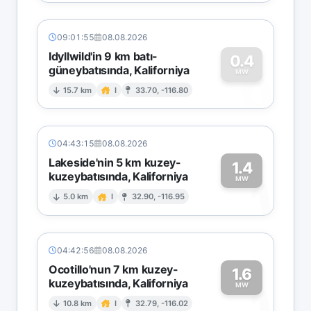
09:01:55
08.08.2026
Idyllwild'in 9 km batı-
0.4
güneybatısında, Kaliforniya
0
MW
15.7 km
I
33.70, -116.80
04:43:15
08.08.2026
Lakeside'nin 5 km kuzey-
1.4
kuzeybatısında, Kaliforniya
1
MW
5.0 km
I
32.90, -116.95
04:42:56
08.08.2026
Ocotillo'nun 7 km kuzey-
1.6
kuzeybatısında, Kaliforniya
1
MW
10.8 km
I
32.79, -116.02