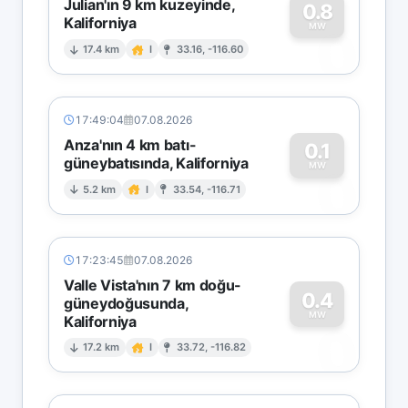
Julian'ın 9 km kuzeyinde,
0.8
Kaliforniya
0
MW
17.4 km
I
33.16, -116.60
17:49:04
07.08.2026
Anza'nın 4 km batı-
0.1
güneybatısında, Kaliforniya
0
MW
5.2 km
I
33.54, -116.71
17:23:45
07.08.2026
Valle Vista'nın 7 km doğu-
0.4
güneydoğusunda,
MW
Kaliforniya
0
17.2 km
I
33.72, -116.82