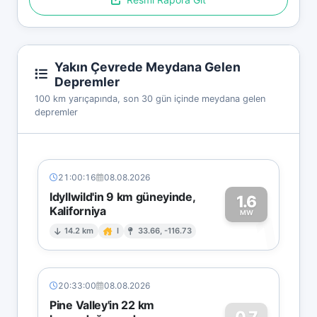
Yakın Çevrede Meydana Gelen
Depremler
100 km yarıçapında, son 30 gün içinde meydana gelen
depremler
21:00:16
08.08.2026
Idyllwild'in 9 km güneyinde,
1.6
Kaliforniya
1
MW
14.2 km
I
33.66, -116.73
20:33:00
08.08.2026
Pine Valley'in 22 km
0.7