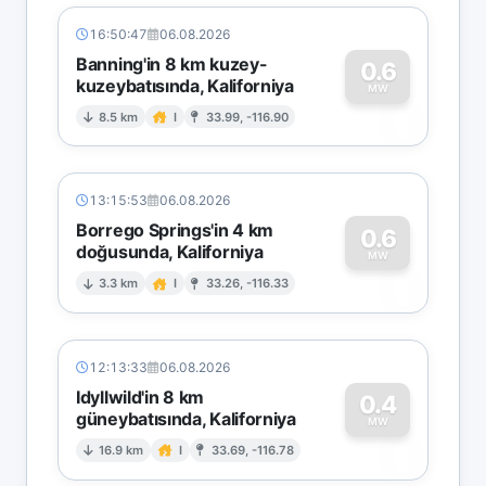
16:50:47
06.08.2026
Banning'in 8 km kuzey-
0.6
kuzeybatısında, Kaliforniya
0
MW
8.5 km
I
33.99, -116.90
13:15:53
06.08.2026
Borrego Springs'in 4 km
0.6
doğusunda, Kaliforniya
0
MW
3.3 km
I
33.26, -116.33
12:13:33
06.08.2026
Idyllwild'in 8 km
0.4
güneybatısında, Kaliforniya
0
MW
16.9 km
I
33.69, -116.78