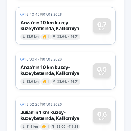
16:40:42
07.08.2026
Anza'nın 10 km kuzey-
0.7
kuzeybatısında, Kaliforniya
0
MW
13.5 km
I
33.64, -116.71
16:00:47
07.08.2026
Anza'nın 10 km kuzey-
0.5
kuzeybatısında, Kaliforniya
0
MW
13.0 km
I
33.64, -116.71
13:52:20
07.08.2026
Julian'ın 1 km kuzey-
0.6
kuzeybatısında, Kaliforniya
0
MW
11.5 km
I
33.09, -116.61