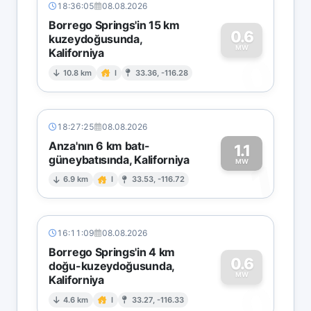
18:36:05
08.08.2026
Borrego Springs'in 15 km
0.6
kuzeydoğusunda,
MW
Kaliforniya
0
10.8 km
I
33.36, -116.28
18:27:25
08.08.2026
Anza'nın 6 km batı-
1.1
güneybatısında, Kaliforniya
1
MW
6.9 km
I
33.53, -116.72
16:11:09
08.08.2026
Borrego Springs'in 4 km
0.6
doğu-kuzeydoğusunda,
MW
Kaliforniya
0
4.6 km
I
33.27, -116.33