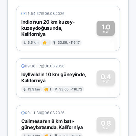
11:54:57
06.08.2026
Indio'nun 20 km kuzey-
1.0
kuzeydoğusunda,
MW
Kaliforniya
1
5.5 km
I
33.89, -116.17
09:36:17
06.08.2026
Idyllwild'in 10 km güneyinde,
0.4
Kaliforniya
0
MW
13.9 km
I
33.65, -116.72
09:11:39
06.08.2026
Calimesa'nın 8 km batı-
0.8
güneybatısında, Kaliforniya
MW
13.7 km
I
33.97, -117.14