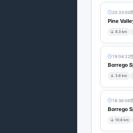
20:33:00
Pine Vall
8.3 km
19:04:22
Borrego S
3.6 km
18:36:05
Borrego S
10.8 km