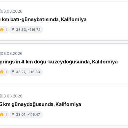
08.08.2026
 km batı-güneybatısında, Kaliforniya
I
33.53, -116.72
08.08.2026
prings'in 4 km doğu-kuzeydoğusunda, Kaliforniya
I
33.27, -116.33
08.08.2026
 15 km güneydoğusunda, Kaliforniya
I
33.01, -116.47