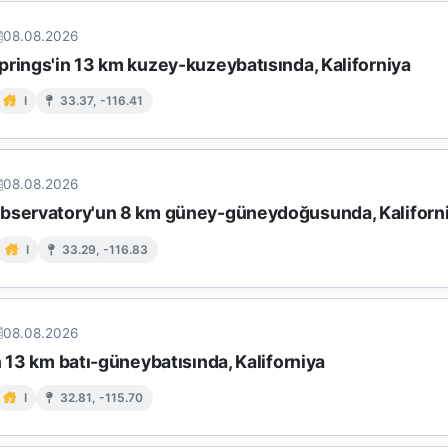
08.08.2026
prings'in 13 km kuzey-kuzeybatısında, Kaliforniya
I
33.37, -116.41
08.08.2026
bservatory'un 8 km güney-güneydoğusunda, Kaliforn
I
33.29, -116.83
08.08.2026
n 13 km batı-güneybatısında, Kaliforniya
I
32.81, -115.70