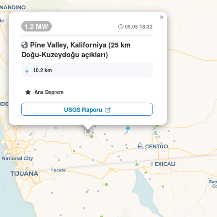
×
1.2 MW
09.05 18:32
Pine Valley, Kaliforniya (25 km
Doğu-Kuzeydoğu açıkları)
10.2 km
Ana Deprem
USGS Raporu