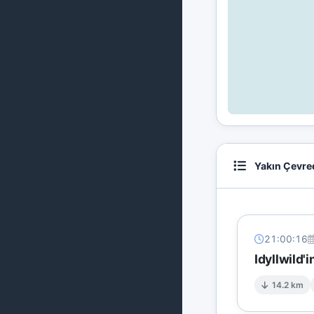
Yakın Çevre
21:00:16
Idyllwild'
14.2 km