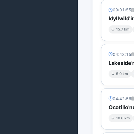
09:01:55
Idyllwild'
15.7 km
04:43:15
Lakeside'
5.0 km
04:42:56
Ocotillo'n
10.8 km