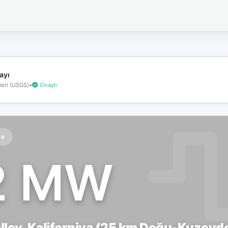
İnternet
bağlantınız
koptu!
Çevrimdışı
moddasınız.
ayı
eri (USGS)
•
Onaylı
te
2 MW
lley, Kaliforniya (25 km Doğu-Kuzeyd