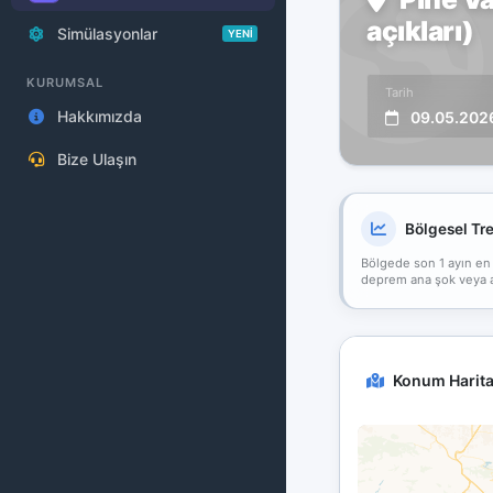
açıkları)
Simülasyonlar
YENİ
KURUMSAL
Tarih
Hakkımızda
09.05.202
Bize Ulaşın
Bölgesel Tr
Bölgede son 1 ayın en
deprem ana şok veya art
Konum Harita