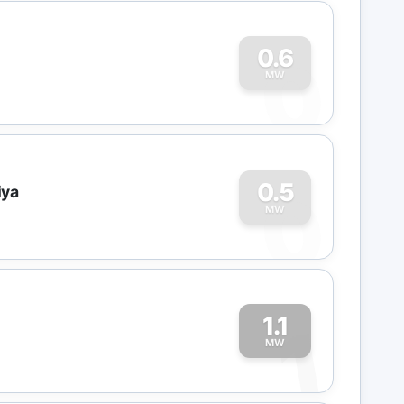
0
0.6
MW
0
0.5
iya
MW
1.1
1
MW