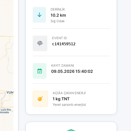
DERINLIK
10.2 km
Sığ Odak
EVENT ID
ci41459512
KAYIT ZAMANI
09.05.2026 15:40:02
AÇIÄA ÇIKAN ENERJİ
1 kg TNT
Yerel sarsıntı enerjisi