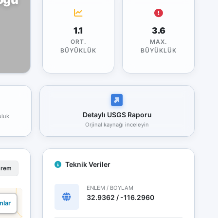
1.1
3.6
ORT.
MAX.
BÜYÜKLÜK
BÜYÜKLÜK
Detaylı USGS Raporu
uluk
Orjinal kaynağı inceleyin
Teknik Veriler
prem
ENLEM / BOYLAM
32.9362 / -116.2960