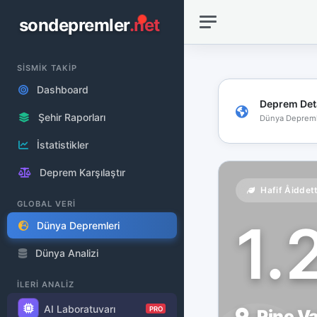
sondepremler
.net
SİSMİK TAKİP
Dashboard
Deprem Det
Şehir Raporları
Dünya Depreml
İstatistikler
Deprem Karşılaştır
Hafif Åiddet
GLOBAL VERİ
1.
Dünya Depremleri
Dünya Analizi
İLERİ ANALİZ
AI Laboratuvarı
PRO
Pine Va