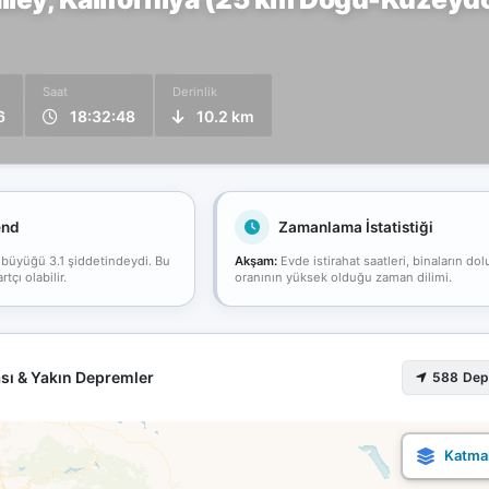
Saat
Derinlik
6
18:32:48
10.2 km
end
Zamanlama İstatistiği
 büyüğü 3.1 şiddetindeydi. Bu
Akşam:
Evde istirahat saatleri, binaların dol
çı olabilir.
oranının yüksek olduğu zaman dilimi.
sı & Yakın Depremler
588 De