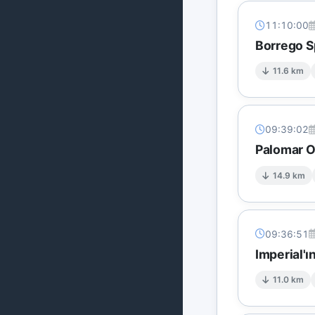
11:10:00
Borrego S
11.6 km
09:39:02
Palomar O
14.9 km
09:36:51
Imperial'ı
11.0 km