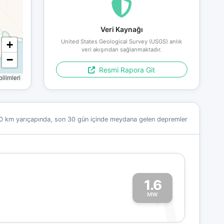
Veri Kaynağı
United States Geological Survey (USGS) anlık
+
veri akışından sağlanmaktadır.
−
Resmi Rapora Git
limleri
0 km yarıçapında, son 30 gün içinde meydana gelen depremler
1.6
1
MW