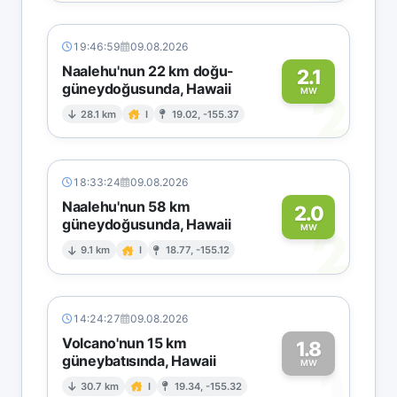
19:46:59
09.08.2026
Naalehu'nun 22 km doğu-
2.1
güneydoğusunda, Hawaii
2
MW
28.1 km
I
19.02, -155.37
18:33:24
09.08.2026
Naalehu'nun 58 km
2.0
güneydoğusunda, Hawaii
2
MW
9.1 km
I
18.77, -155.12
14:24:27
09.08.2026
Volcano'nun 15 km
1.8
güneybatısında, Hawaii
1
MW
30.7 km
I
19.34, -155.32