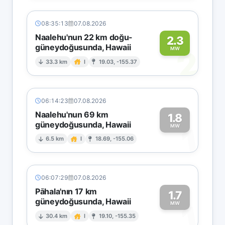
08:35:13
07.08.2026
Naalehu'nun 22 km doğu-
2.3
güneydoğusunda, Hawaii
2
MW
33.3 km
I
19.03, -155.37
06:14:23
07.08.2026
Naalehu'nun 69 km
1.8
güneydoğusunda, Hawaii
1
MW
6.5 km
I
18.69, -155.06
06:07:29
07.08.2026
Pāhala'nın 17 km
1.7
güneydoğusunda, Hawaii
1
MW
30.4 km
I
19.10, -155.35