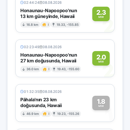
02:44:24
08.08.2026
Honaunau-Napoopoo'nun
2.3
13 km güneyinde, Hawaii
2
MW
16.8 km
I
19.33, -155.85
02:23:49
08.08.2026
Honaunau-Napoopoo'nun
2.0
27 km doğusunda, Hawaii
2
MW
36.0 km
I
19.43, -155.60
01:32:35
08.08.2026
Pāhala'nın 23 km
1.8
doğusunda, Hawaii
1
MW
46.9 km
I
19.23, -155.26