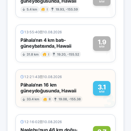
güneydoğusunda, Hawaii
1
MW
5.4 km
I
19.93, -155.59
13:55:40
10.08.2026
Pāhala'nın 4 km batı-
1.9
güneybatısında, Hawaii
1
MW
31.8 km
I
19.20, -155.52
12:21:43
10.08.2026
Pāhala'nın 16 km
3.1
güneydoğusunda, Hawaii
3
MW
33.4 km
II
19.08, -155.38
12:16:02
10.08.2026
Naalehu'nun 46 km doğu-