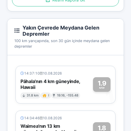
Yakın Çevrede Meydana Gelen
Depremler
100 km yarıçapında, son 30 gün içinde meydana gelen
depremler
14:37:10
10.08.2026
Pāhala'nın 4 km güneyinde,
1.9
Hawaii
1
MW
31.8 km
I
19.16, -155.48
14:34:46
10.08.2026
Waimea'nın 13 km
1.8