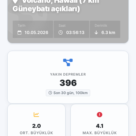
Volcano, Hawaii (7 km
Güneybatı açıkları)
Tarih
Saat
Derinlik
10.05.2026
03:56:13
6.3 km
YAKIN DEPREMLER
396
Son 30 gün, 100km
2.0
4.1
ORT. BÜYÜKLÜK
MAX. BÜYÜKLÜK