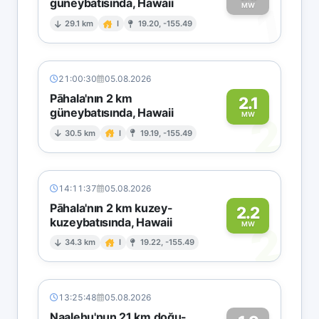
güneybatısında, Hawaii
1
MW
29.1 km
I
19.20, -155.49
21:00:30
05.08.2026
Pāhala'nın 2 km
2.1
güneybatısında, Hawaii
2
MW
30.5 km
I
19.19, -155.49
14:11:37
05.08.2026
Pāhala'nın 2 km kuzey-
2.2
kuzeybatısında, Hawaii
2
MW
34.3 km
I
19.22, -155.49
13:25:48
05.08.2026
Naalehu'nun 21 km doğu-