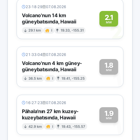
23:18:29
07.08.2026
Volcano'nun 14 km
2.1
güneybatısında, Hawaii
2
MW
29.1 km
I
19.33, -155.31
21:33:04
07.08.2026
Volcano'nun 4 km güney-
1.8
güneybatısında, Hawaii
1
MW
36.5 km
I
19.41, -155.25
16:27:23
07.08.2026
Pāhala'nın 27 km kuzey-
1.9
kuzeybatısında, Hawaii
1
MW
42.9 km
I
19.43, -155.57