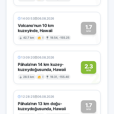
1
14:00:53
06.08.2026
Volcano'nun 10 km
1.7
kuzeyinde, Hawaii
1
MW
42.7 km
I
19.54, -155.25
13:09:20
06.08.2026
Pāhala'nın 14 km kuzey-
2.3
kuzeydoğusunda, Hawaii
2
MW
28.5 km
I
19.31, -155.40
12:28:25
06.08.2026
Pāhala'nın 13 km doğu-
1.7
kuzeydoğusunda, Hawaii
MW