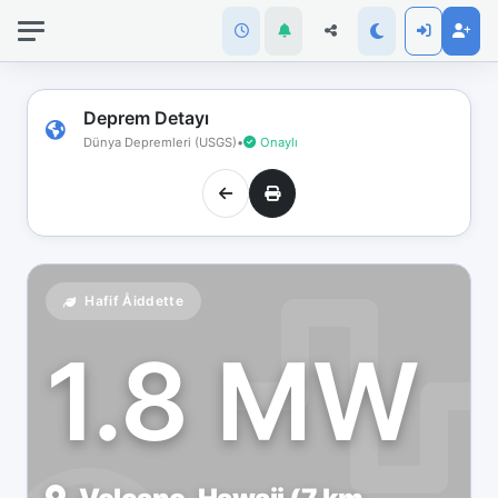
İnternet
bağlantınız
koptu!
Çevrimdışı
Deprem Detayı
moddasınız.
Dünya Depremleri (USGS)
•
Onaylı
Hafif Åiddette
1.8 MW