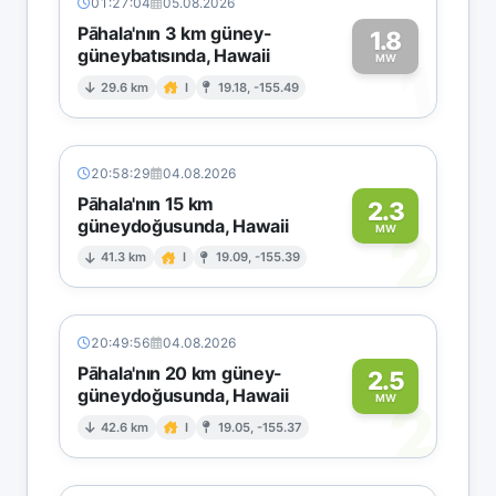
01:27:04
05.08.2026
Pāhala'nın 3 km güney-
1.8
güneybatısında, Hawaii
1
MW
29.6 km
I
19.18, -155.49
20:58:29
04.08.2026
Pāhala'nın 15 km
2.3
güneydoğusunda, Hawaii
2
MW
41.3 km
I
19.09, -155.39
20:49:56
04.08.2026
Pāhala'nın 20 km güney-
2.5
güneydoğusunda, Hawaii
2
MW
42.6 km
I
19.05, -155.37