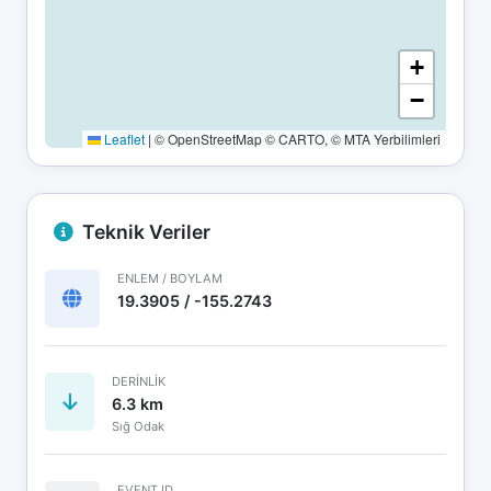
+
−
Leaflet
|
© OpenStreetMap © CARTO, © MTA Yerbilimleri
Teknik Veriler
ENLEM / BOYLAM
19.3905 / -155.2743
DERINLIK
6.3 km
Sığ Odak
EVENT ID