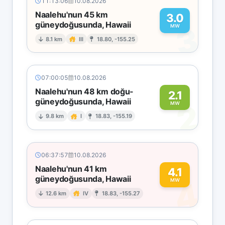
11:13:06
10.08.2026
Naalehu'nun 45 km
3.0
güneydoğusunda, Hawaii
3
MW
8.1 km
III
18.80, -155.25
07:00:05
10.08.2026
Naalehu'nun 48 km doğu-
2.1
güneydoğusunda, Hawaii
2
MW
9.8 km
I
18.83, -155.19
06:37:57
10.08.2026
Naalehu'nun 41 km
4.1
güneydoğusunda, Hawaii
4
MW
12.6 km
IV
18.83, -155.27