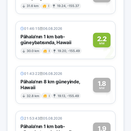
1
31.6 km
I
19.24, -155.37
01:46:15
06.08.2026
Pāhala'nın 1 km batı-
2.2
güneybatısında, Hawaii
2
MW
30.0 km
I
19.20, -155.49
01:43:22
06.08.2026
Pāhala'nın 8 km güneyinde,
1.8
Hawaii
1
MW
32.8 km
I
19.13, -155.49
21:53:43
05.08.2026
Pāhala'nın 1 km batı-
1.9