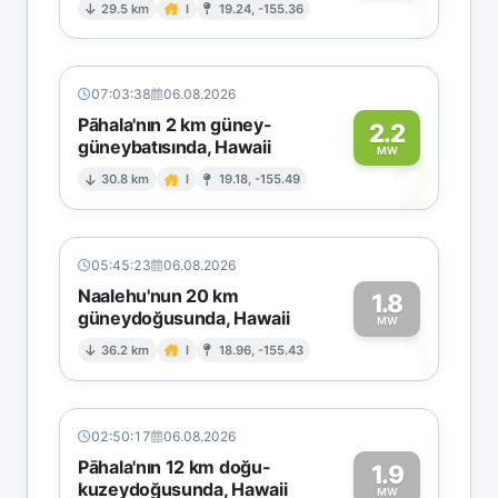
1
29.5 km
I
19.24, -155.36
07:03:38
06.08.2026
Pāhala'nın 2 km güney-
2.2
güneybatısında, Hawaii
2
MW
30.8 km
I
19.18, -155.49
05:45:23
06.08.2026
Naalehu'nun 20 km
1.8
güneydoğusunda, Hawaii
1
MW
36.2 km
I
18.96, -155.43
02:50:17
06.08.2026
Pāhala'nın 12 km doğu-
1.9
kuzeydoğusunda, Hawaii
MW