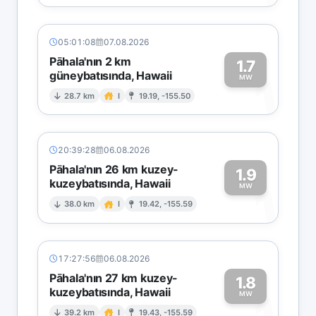
05:01:08
07.08.2026
Pāhala'nın 2 km
1.7
güneybatısında, Hawaii
1
MW
28.7 km
I
19.19, -155.50
20:39:28
06.08.2026
Pāhala'nın 26 km kuzey-
1.9
kuzeybatısında, Hawaii
1
MW
38.0 km
I
19.42, -155.59
17:27:56
06.08.2026
Pāhala'nın 27 km kuzey-
1.8
kuzeybatısında, Hawaii
MW
39.2 km
I
19.43, -155.59