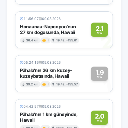
11:56:07
09.08.2026
Honaunau-Napoopoo'nun
2.1
27 km doğusunda, Hawaii
2
MW
36.4 km
I
19.42, -155.61
05:24:16
09.08.2026
Pāhala'nın 26 km kuzey-
1.9
kuzeybatısında, Hawaii
1
MW
39.2 km
I
19.42, -155.57
04:42:57
09.08.2026
Pāhala'nın 1 km güneyinde,
2.0
Hawaii
MW