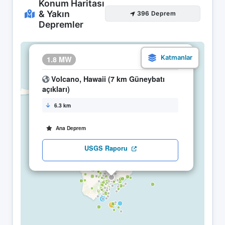
Konum Haritası
& Yakın
396 Deprem
Depremler
×
1.8 MW
10.05 03:56
Volcano, Hawaii (7 km Güneybatı
açıkları)
6.3 km
Ana Deprem
USGS Raporu