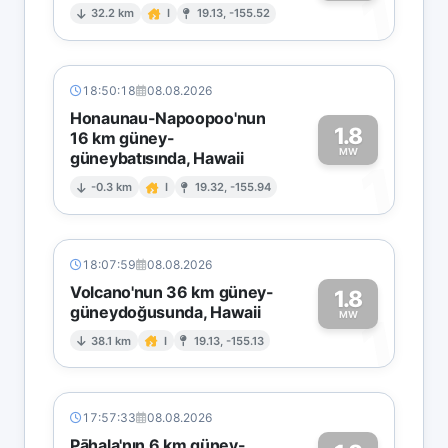
1
32.2 km
I
19.13, -155.52
18:50:18
08.08.2026
Honaunau-Napoopoo'nun
1.8
16 km güney-
MW
güneybatısında, Hawaii
1
-0.3 km
I
19.32, -155.94
18:07:59
08.08.2026
Volcano'nun 36 km güney-
1.8
güneydoğusunda, Hawaii
1
MW
38.1 km
I
19.13, -155.13
17:57:33
08.08.2026
Pāhala'nın 6 km güney-