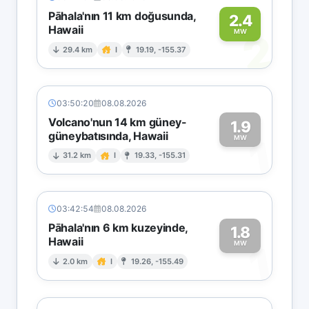
Pāhala'nın 11 km doğusunda,
2.4
Hawaii
2
MW
29.4 km
I
19.19, -155.37
03:50:20
08.08.2026
Volcano'nun 14 km güney-
1.9
güneybatısında, Hawaii
1
MW
31.2 km
I
19.33, -155.31
03:42:54
08.08.2026
Pāhala'nın 6 km kuzeyinde,
1.8
Hawaii
1
MW
2.0 km
I
19.26, -155.49