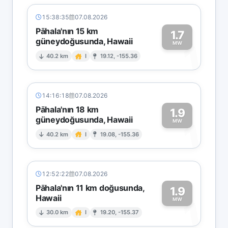
15:38:35
07.08.2026
Pāhala'nın 15 km
1.7
güneydoğusunda, Hawaii
1
MW
40.2 km
I
19.12, -155.36
14:16:18
07.08.2026
Pāhala'nın 18 km
1.9
güneydoğusunda, Hawaii
1
MW
40.2 km
I
19.08, -155.36
12:52:22
07.08.2026
Pāhala'nın 11 km doğusunda,
1.9
Hawaii
1
MW
30.0 km
I
19.20, -155.37