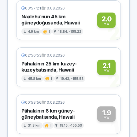
03:57:21
10.08.2026
Naalehu'nun 45 km
2.0
güneydoğusunda, Hawaii
2
MW
4.9 km
I
18.84, -155.22
02:56:53
10.08.2026
Pāhala'nın 25 km kuzey-
2.1
kuzeybatısında, Hawaii
2
MW
45.8 km
I
19.43, -155.53
00:58:56
10.08.2026
Pāhala'nın 6 km güney-
1.9
güneybatısında, Hawaii
1
MW
31.8 km
I
19.15, -155.50