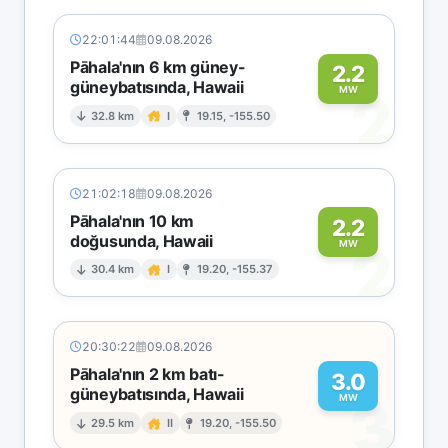
22:01:44
09.08.2026
Pāhala'nın 6 km güney-
2.2
güneybatısında, Hawaii
2
MW
32.8 km
I
19.15, -155.50
21:02:18
09.08.2026
Pāhala'nın 10 km
2.2
doğusunda, Hawaii
2
MW
30.4 km
I
19.20, -155.37
20:30:22
09.08.2026
Pāhala'nın 2 km batı-
3.0
güneybatısında, Hawaii
3
MW
29.5 km
II
19.20, -155.50