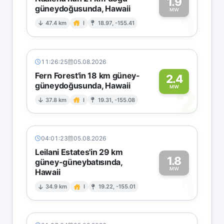
1.9
güneydoğusunda, Hawaii
1
MW
47.4 km
I
18.97, -155.41
11:26:25
05.08.2026
Fern Forest'in 18 km güney-
2.4
güneydoğusunda, Hawaii
2
MW
37.8 km
I
19.31, -155.08
04:01:23
05.08.2026
Leilani Estates'in 29 km
1.8
güney-güneybatısında,
MW
Hawaii
1
34.9 km
I
19.22, -155.01