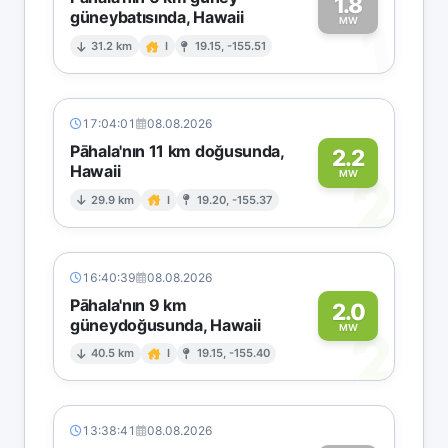
1.8
güneybatısında, Hawaii
1
MW
31.2 km
I
19.15, -155.51
17:04:01
08.08.2026
Pāhala'nın 11 km doğusunda,
2.2
Hawaii
2
MW
29.9 km
I
19.20, -155.37
16:40:39
08.08.2026
Pāhala'nın 9 km
2.0
güneydoğusunda, Hawaii
2
MW
40.5 km
I
19.15, -155.40
13:38:41
08.08.2026