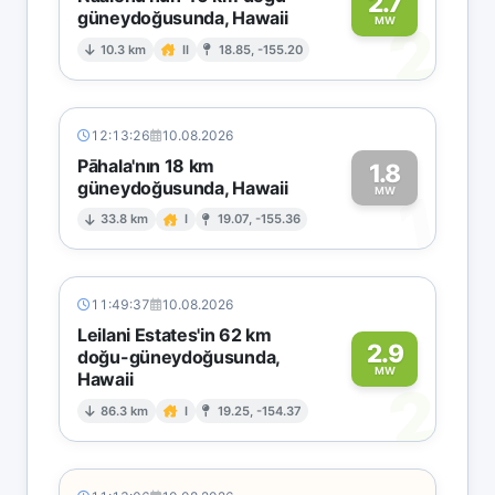
2.7
güneydoğusunda, Hawaii
2
MW
10.3 km
II
18.85, -155.20
12:13:26
10.08.2026
Pāhala'nın 18 km
1.8
güneydoğusunda, Hawaii
1
MW
33.8 km
I
19.07, -155.36
11:49:37
10.08.2026
Leilani Estates'in 62 km
2.9
doğu-güneydoğusunda,
MW
Hawaii
2
86.3 km
I
19.25, -154.37