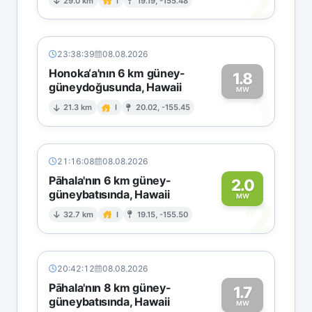
2
29.0 km
I
19.19, -155.48
23:38:39
08.08.2026
Honoka‘a'nın 6 km güney-
1.8
güneydoğusunda, Hawaii
1
MW
21.3 km
I
20.02, -155.45
21:16:08
08.08.2026
Pāhala'nın 6 km güney-
2.0
güneybatısında, Hawaii
2
MW
32.7 km
I
19.15, -155.50
20:42:12
08.08.2026
Pāhala'nın 8 km güney-
1.7
güneybatısında, Hawaii
MW