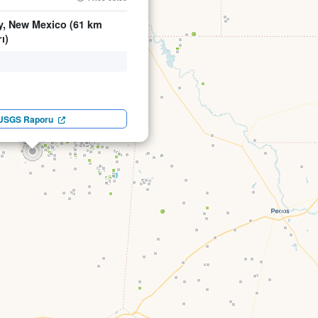
y, New Mexico (61 km
ı)
USGS Raporu