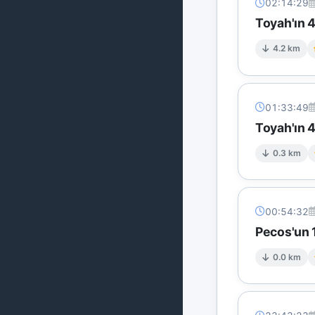
02:14:29
Toyah'ın 
4.2 km
01:33:49
Toyah'ın 
0.3 km
00:54:32
Pecos'un 
0.0 km