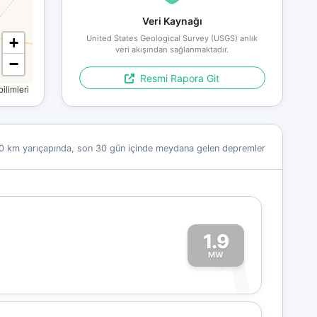
Veri Kaynağı
United States Geological Survey (USGS) anlık
+
veri akışından sağlanmaktadır.
−
Resmi Rapora Git
limleri
0 km yarıçapında, son 30 gün içinde meydana gelen depremler
1.9
1
MW