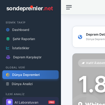
sondepremler
.net
SİSMİK TAKİP
Dashboard
Deprem Det
Şehir Raporları
Dünya Depreml
İstatistikler
Deprem Karşılaştır
Hafif Åiddet
GLOBAL VERİ
1.
Dünya Depremleri
Dünya Analizi
İLERİ ANALİZ
AI Laboratuvarı
PRO
Whites 