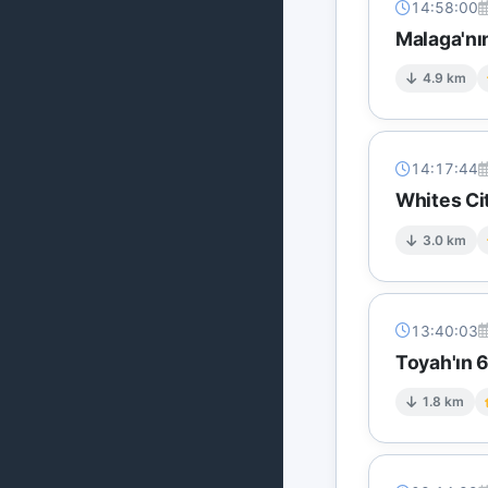
14:58:00
Malaga'nı
4.9 km
14:17:44
Whites Ci
3.0 km
13:40:03
Toyah'ın 
1.8 km