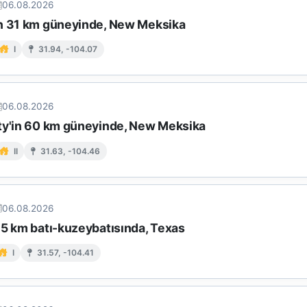
06.08.2026
n 31 km güneyinde, New Meksika
I
31.94, -104.07
06.08.2026
ty'in 60 km güneyinde, New Meksika
II
31.63, -104.46
06.08.2026
65 km batı-kuzeybatısında, Texas
I
31.57, -104.41