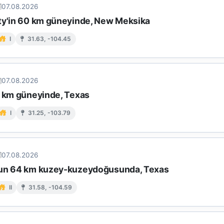
07.08.2026
ty'in 60 km güneyinde, New Meksika
I
31.63, -104.45
07.08.2026
7 km güneyinde, Texas
I
31.25, -103.79
07.08.2026
un 64 km kuzey-kuzeydoğusunda, Texas
II
31.58, -104.59