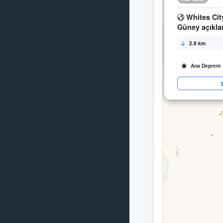
Whites Cit
Güney açıklar
2.8 km
Ana Deprem