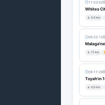
11:03:52
Whites Ci
0.0 km
09:22:12
Malaga'n
7.1 km
09:17:26
Toyah'ın 
0.0 km