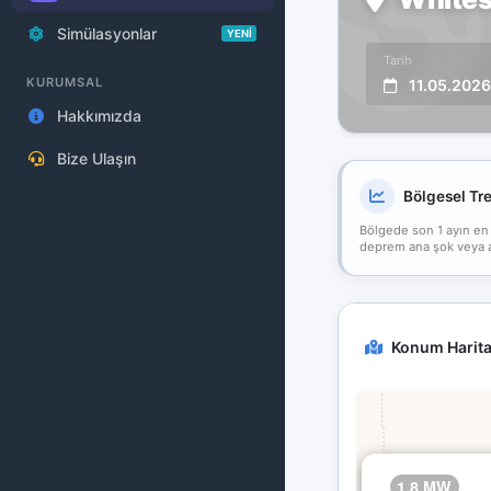
Simülasyonlar
YENİ
Tarih
KURUMSAL
11.05.2026
Hakkımızda
Bize Ulaşın
Bölgesel Tr
Bölgede son 1 ayın en
deprem ana şok veya art
Konum Harita
1.8 MW