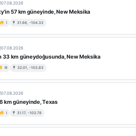
07.08.2026
ty'in 57 km güneyinde, New Meksika
I
31.66, -104.33
07.08.2026
ın 33 km güneydoğusunda, New Meksika
III
32.01, -103.83
07.08.2026
16 km güneyinde, Texas
I
31.17, -103.78