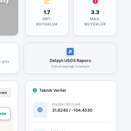
1.7
3.3
ORT.
MAX.
BÜYÜKLÜK
BÜYÜKLÜK
Detaylı USGS Raporu
e gidiş
Orjinal kaynağı inceleyin
Teknik Veriler
prem
ENLEM / BOYLAM
31.6240 / -104.4530