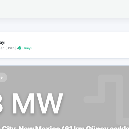
İnternet
bağlantınız
koptu!
Çevrimdışı
moddasınız.
ayı
eri (USGS)
•
Onaylı
te
8 MW
City, New Mexico (61 km Güney açıkla