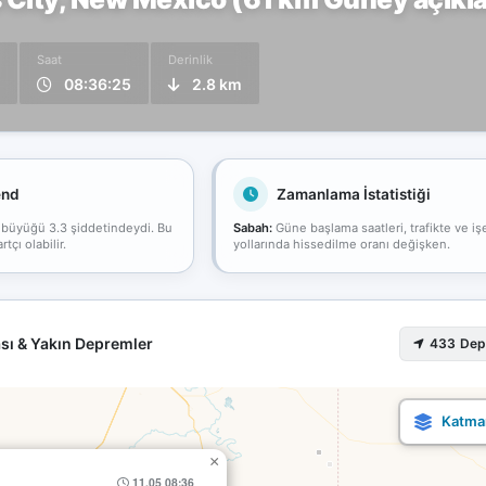
Saat
Derinlik
08:36:25
2.8 km
end
Zamanlama İstatistiği
 büyüğü 3.3 şiddetindeydi. Bu
Sabah:
Güne başlama saatleri, trafikte ve iş
çı olabilir.
yollarında hissedilme oranı değişken.
sı & Yakın Depremler
433 De
×
11.05 08:36