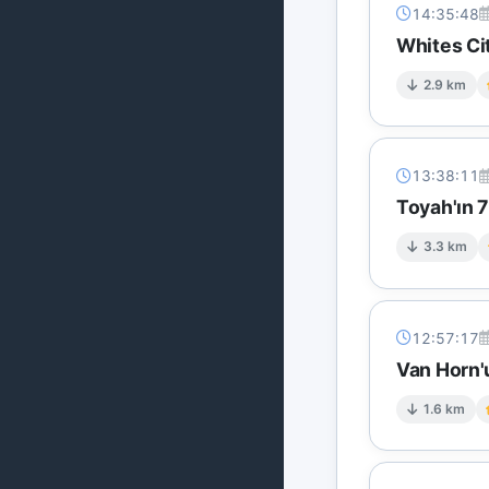
14:35:48
Whites Ci
2.9 km
13:38:11
Toyah'ın 
3.3 km
12:57:17
Van Horn'
1.6 km