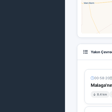
Yakın Çevre
00:58:20
Malaga'n
8.4 km