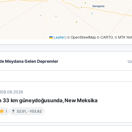
Leaflet
|
© OpenStreetMap © CARTO, © MTA Yerbi
de Meydana Gelen Depremler
10
08.08.2026
ın 33 km güneydoğusunda, New Meksika
I
32.01, -103.82