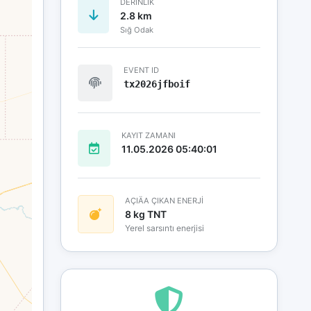
DERINLIK
2.8 km
Sığ Odak
EVENT ID
tx2026jfboif
KAYIT ZAMANI
11.05.2026 05:40:01
AÇIÄA ÇIKAN ENERJİ
8 kg TNT
Yerel sarsıntı enerjisi