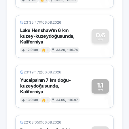
0
23:35:47
06.08.2026
Lake Henshaw'ın 6 km
0.6
kuzey-kuzeydoğusunda,
MW
Kaliforniya
0
12.9 km
I
33.29, -116.74
23:19:17
06.08.2026
Yucaipa'nın 7 km doğu-
1.1
kuzeydoğusunda,
MW
Kaliforniya
1
13.9 km
I
34.05, -116.97
22:08:05
06.08.2026