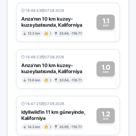
16:48:43
07.08.2026
Anza'nın 10 km kuzey-
1.1
kuzeybatısında, Kaliforniya
1
MW
13.3 km
I
33.64, -116.71
16:48:23
07.08.2026
Anza'nın 10 km kuzey-
1.0
kuzeybatısında, Kaliforniya
1
MW
13.6 km
I
33.64, -116.71
16:47:25
07.08.2026
Idyllwild'in 11 km güneyinde,
1.2
Kaliforniya
1
MW
14.3 km
I
33.65, -116.71