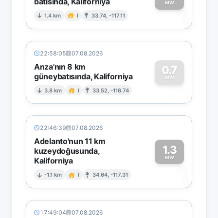
batısında, Kaliforniya
1
MW
1.4 km
I
33.74, -117.11
22:58:05
07.08.2026
Anza'nın 8 km
0.7
güneybatısında, Kaliforniya
0
MW
3.8 km
I
33.52, -116.74
22:46:39
07.08.2026
Adelanto'nun 11 km
1.3
kuzeydoğusunda,
MW
Kaliforniya
1
-1.1 km
I
34.64, -117.31
17:49:04
07.08.2026