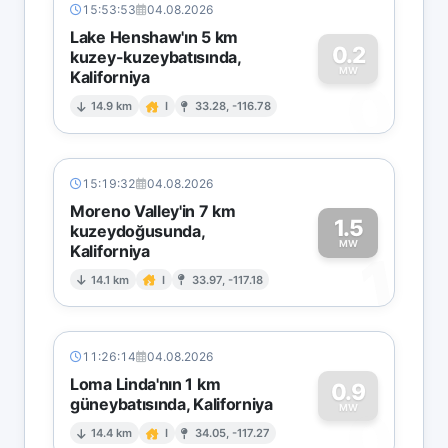
15:53:53
04.08.2026
Lake Henshaw'ın 5 km
0.2
kuzey-kuzeybatısında,
MW
Kaliforniya
0
14.9 km
I
33.28, -116.78
15:19:32
04.08.2026
Moreno Valley'in 7 km
1.5
kuzeydoğusunda,
MW
Kaliforniya
1
14.1 km
I
33.97, -117.18
11:26:14
04.08.2026
Loma Linda'nın 1 km
0.9
güneybatısında, Kaliforniya
0
MW
14.4 km
I
34.05, -117.27