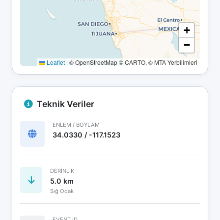
+
−
Leaflet
|
© OpenStreetMap © CARTO, © MTA Yerbilimleri
Teknik Veriler
ENLEM / BOYLAM
34.0330 / -117.1523
DERINLIK
5.0 km
Sığ Odak
EVENT ID