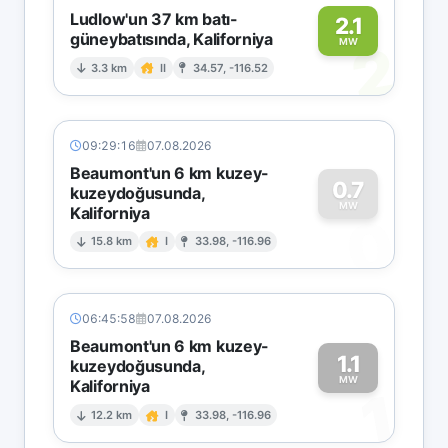
Ludlow'un 37 km batı-
2.1
güneybatısında, Kaliforniya
2
MW
3.3 km
II
34.57, -116.52
09:29:16
07.08.2026
Beaumont'un 6 km kuzey-
0.7
kuzeydoğusunda,
MW
Kaliforniya
0
15.8 km
I
33.98, -116.96
06:45:58
07.08.2026
Beaumont'un 6 km kuzey-
1.1
kuzeydoğusunda,
MW
Kaliforniya
1
12.2 km
I
33.98, -116.96