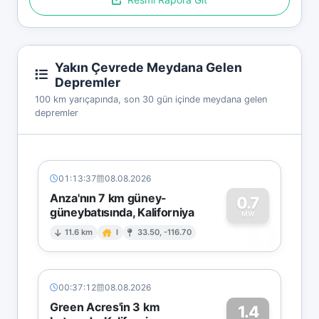
Yakın Çevrede Meydana Gelen
Depremler
100 km yarıçapında, son 30 gün içinde meydana gelen
depremler
01:13:37
08.08.2026
Anza'nın 7 km güney-
0.7
güneybatısında, Kaliforniya
0
MW
11.6 km
I
33.50, -116.70
00:37:12
08.08.2026
Green Acres'in 3 km
1.4