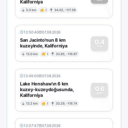
Kaliforniya
1
5.0 km
I
34.02, -117.59
12:50:40
07.08.2026
San Jacinto'nun 8 km
0.4
kuzeyinde, Kaliforniya
0
MW
13.0 km
I
33.85, -116.97
12:46:00
07.08.2026
Lake Henshaw'ın 6 km
0.6
kuzey-kuzeydoğusunda,
MW
Kaliforniya
0
13.2 km
I
33.29, -116.74
12:07:57
07.08.2026