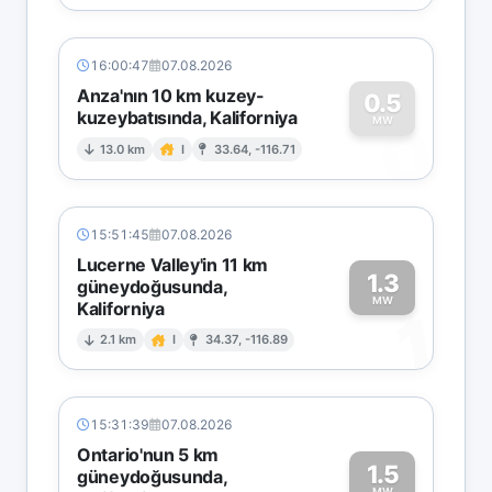
16:00:47
07.08.2026
Anza'nın 10 km kuzey-
0.5
kuzeybatısında, Kaliforniya
0
MW
13.0 km
I
33.64, -116.71
15:51:45
07.08.2026
Lucerne Valley'in 11 km
1.3
güneydoğusunda,
MW
Kaliforniya
1
2.1 km
I
34.37, -116.89
15:31:39
07.08.2026
Ontario'nun 5 km
1.5
güneydoğusunda,
MW