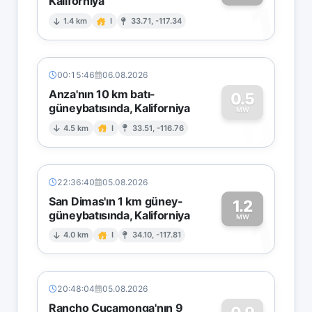
Kaliforniya
1
1.4 km
I
33.71, -117.34
00:15:46
06.08.2026
Anza'nın 10 km batı-
0.5
güneybatısında, Kaliforniya
0
MW
4.5 km
I
33.51, -116.76
22:36:40
05.08.2026
San Dimas'ın 1 km güney-
1.2
güneybatısında, Kaliforniya
1
MW
4.0 km
I
34.10, -117.81
20:48:04
05.08.2026
Rancho Cucamonga'nın 9