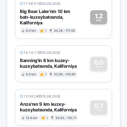
17:36:51
05.08.2026
Big Bear Lake'nin 10 km
1.2
batı-kuzeybatısında,
MW
Kaliforniya
1
6.4 km
I
34.28, -117.02
14:14:17
05.08.2026
Banning'in 8 km kuzey-
0.6
kuzeybatısında, Kaliforniya
0
MW
9.4 km
I
33.99, -116.90
12:04:24
05.08.2026
Anza'nın 9 km kuzey-
0.7
kuzeybatısında, Kaliforniya
0
MW
13.4 km
I
33.63, -116.71