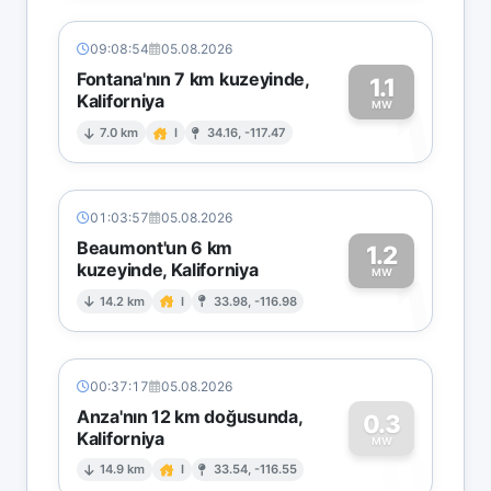
09:08:54
05.08.2026
Fontana'nın 7 km kuzeyinde,
1.1
Kaliforniya
1
MW
7.0 km
I
34.16, -117.47
01:03:57
05.08.2026
Beaumont'un 6 km
1.2
kuzeyinde, Kaliforniya
1
MW
14.2 km
I
33.98, -116.98
00:37:17
05.08.2026
Anza'nın 12 km doğusunda,
0.3
Kaliforniya
0
MW
14.9 km
I
33.54, -116.55