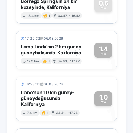
Borrego Springs'in 24 km
0.6
kuzeyinde, Kaliforniya
0
MW
13.4 km
I
33.47, -116.42
17:22:32
06.08.2026
Loma Linda'nın 2 km güney-
1.4
güneybatısında, Kaliforniya
1
MW
17.3 km
I
34.03, -117.27
16:58:31
06.08.2026
Llano'nun 10 km güney-
1.0
güneydoğusunda,
MW
Kaliforniya
1
7.4 km
I
34.41, -117.75