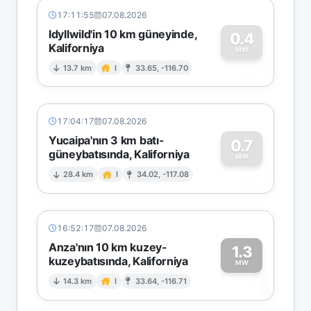
17:11:55
07.08.2026
Idyllwild'in 10 km güneyinde,
0.4
Kaliforniya
0
MW
13.7 km
I
33.65, -116.70
17:04:17
07.08.2026
Yucaipa'nın 3 km batı-
0.7
güneybatısında, Kaliforniya
0
MW
28.4 km
I
34.02, -117.08
16:52:17
07.08.2026
Anza'nın 10 km kuzey-
1.3
kuzeybatısında, Kaliforniya
1
MW
14.3 km
I
33.64, -116.71