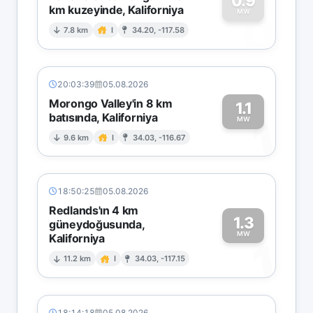
0.9
km kuzeyinde, Kaliforniya
0
MW
7.8 km
I
34.20, -117.58
20:03:39
05.08.2026
Morongo Valley'in 8 km
1.1
batısında, Kaliforniya
1
MW
9.6 km
I
34.03, -116.67
18:50:25
05.08.2026
Redlands'ın 4 km
1.3
güneydoğusunda,
MW
Kaliforniya
1
11.2 km
I
34.03, -117.15
18:14:18
05.08.2026