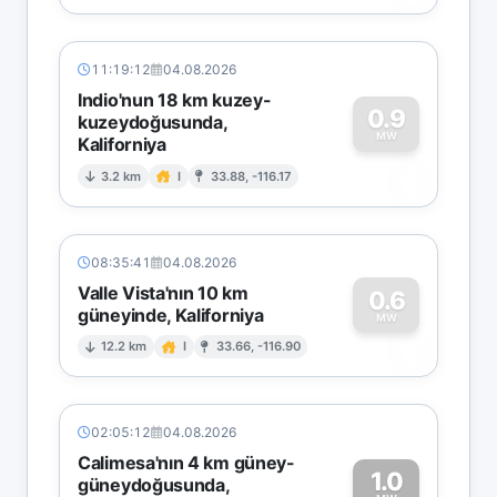
11:19:12
04.08.2026
Indio'nun 18 km kuzey-
0.9
kuzeydoğusunda,
MW
Kaliforniya
0
3.2 km
I
33.88, -116.17
08:35:41
04.08.2026
Valle Vista'nın 10 km
0.6
güneyinde, Kaliforniya
0
MW
12.2 km
I
33.66, -116.90
02:05:12
04.08.2026
Calimesa'nın 4 km güney-
1.0
güneydoğusunda,