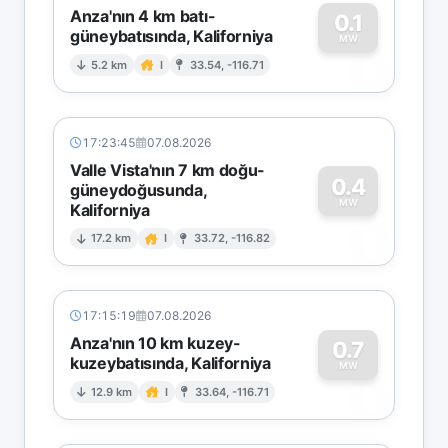
Anza'nın 4 km batı-
0.1
güneybatısında, Kaliforniya
0
MW
5.2 km
I
33.54, -116.71
17:23:45
07.08.2026
Valle Vista'nın 7 km doğu-
0.4
güneydoğusunda,
MW
Kaliforniya
0
17.2 km
I
33.72, -116.82
17:15:19
07.08.2026
Anza'nın 10 km kuzey-
0.7
kuzeybatısında, Kaliforniya
0
MW
12.9 km
I
33.64, -116.71