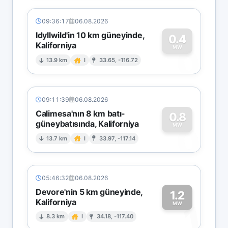
09:36:17
06.08.2026
Idyllwild'in 10 km güneyinde,
0.4
Kaliforniya
0
MW
13.9 km
I
33.65, -116.72
09:11:39
06.08.2026
Calimesa'nın 8 km batı-
0.8
güneybatısında, Kaliforniya
0
MW
13.7 km
I
33.97, -117.14
05:46:32
06.08.2026
Devore'nin 5 km güneyinde,
1.2
Kaliforniya
1
MW
8.3 km
I
34.18, -117.40