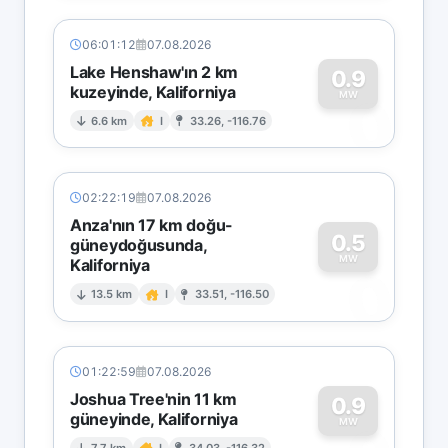
06:01:12
07.08.2026
Lake Henshaw'ın 2 km
0.9
kuzeyinde, Kaliforniya
0
MW
6.6 km
I
33.26, -116.76
02:22:19
07.08.2026
Anza'nın 17 km doğu-
0.5
güneydoğusunda,
MW
Kaliforniya
0
13.5 km
I
33.51, -116.50
01:22:59
07.08.2026
Joshua Tree'nin 11 km
0.9
güneyinde, Kaliforniya
MW
7.7 km
I
34.03, -116.32