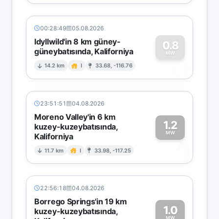
00:28:49
05.08.2026
Idyllwild'in 8 km güney-
0.8
güneybatısında, Kaliforniya
0
MW
14.2 km
I
33.68, -116.76
23:51:51
04.08.2026
Moreno Valley'in 6 km
1.2
kuzey-kuzeybatısında,
MW
Kaliforniya
1
11.7 km
I
33.98, -117.25
22:56:18
04.08.2026
Borrego Springs'in 19 km
1.0
kuzey-kuzeybatısında,
MW