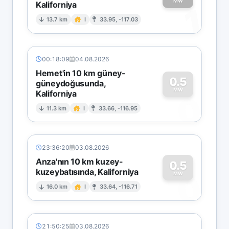
MW
Kaliforniya
1
13.7 km
I
33.95, -117.03
00:18:09
04.08.2026
Hemet'in 10 km güney-
0.5
güneydoğusunda,
MW
Kaliforniya
0
11.3 km
I
33.66, -116.95
23:36:20
03.08.2026
Anza'nın 10 km kuzey-
0.5
kuzeybatısında, Kaliforniya
0
MW
16.0 km
I
33.64, -116.71
21:50:25
03.08.2026