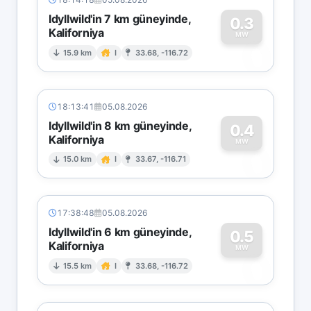
Idyllwild'in 7 km güneyinde,
0.3
Kaliforniya
0
MW
15.9 km
I
33.68, -116.72
18:13:41
05.08.2026
Idyllwild'in 8 km güneyinde,
0.4
Kaliforniya
0
MW
15.0 km
I
33.67, -116.71
17:38:48
05.08.2026
Idyllwild'in 6 km güneyinde,
0.5
Kaliforniya
0
MW
15.5 km
I
33.68, -116.72