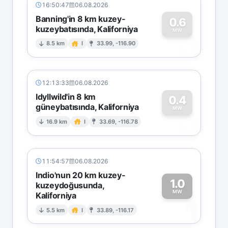
16:50:47
06.08.2026
Banning'in 8 km kuzey-
0.6
kuzeybatısında, Kaliforniya
0
MW
8.5 km
I
33.99, -116.90
12:13:33
06.08.2026
Idyllwild'in 8 km
0.4
güneybatısında, Kaliforniya
0
MW
16.9 km
I
33.69, -116.78
11:54:57
06.08.2026
Indio'nun 20 km kuzey-
1.0
kuzeydoğusunda,
MW
Kaliforniya
1
5.5 km
I
33.89, -116.17