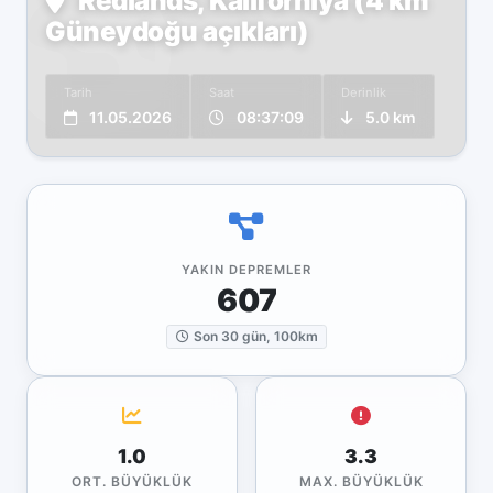
Redlands, Kaliforniya (4 km
Güneydoğu açıkları)
Tarih
Saat
Derinlik
11.05.2026
08:37:09
5.0 km
YAKIN DEPREMLER
607
Son 30 gün, 100km
1.0
3.3
ORT. BÜYÜKLÜK
MAX. BÜYÜKLÜK