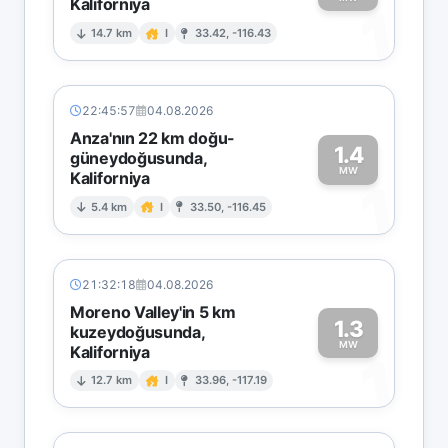
Kaliforniya
1
14.7 km
I
33.42, -116.43
22:45:57
04.08.2026
Anza'nın 22 km doğu-
1.4
güneydoğusunda,
MW
Kaliforniya
1
5.4 km
I
33.50, -116.45
21:32:18
04.08.2026
Moreno Valley'in 5 km
1.3
kuzeydoğusunda,
MW
Kaliforniya
1
12.7 km
I
33.96, -117.19