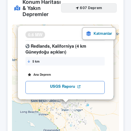
Konum Haritası
& Yakın
607 Deprem
Depremler
×
0.6 MW
11.05 08:37
Redlands, Kaliforniya (4 km
Güneydoğu açıkları)
5 km
Ana Deprem
USGS Raporu