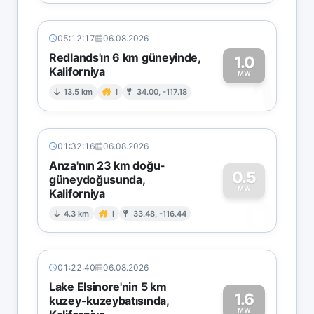
05:12:17
06.08.2026
Redlands'ın 6 km güneyinde,
1.0
Kaliforniya
1
MW
13.5 km
I
34.00, -117.18
01:32:16
06.08.2026
Anza'nın 23 km doğu-
0.5
güneydoğusunda,
MW
Kaliforniya
0
4.3 km
I
33.48, -116.44
01:22:40
06.08.2026
Lake Elsinore'nin 5 km
1.6
kuzey-kuzeybatısında,
MW