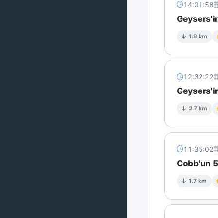
14:01:58
Geysers'in
1.9 km
12:32:22
Geysers'in
2.7 km
11:35:02
Cobb'un 5 
1.7 km