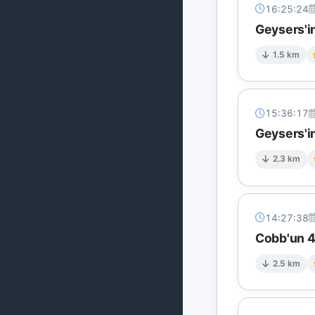
16:25:24
Geysers'i
1.5 km
15:36:17
Geysers'in
2.3 km
14:27:38
Cobb'un 4 
2.5 km