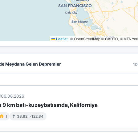
Leaflet
|
© OpenStreetMap © CARTO, © MTA Yerbi
de Meydana Gelen Depremler
10
06.08.2026
 9 km batı-kuzeybatısında, Kaliforniya
I
38.82, -122.84