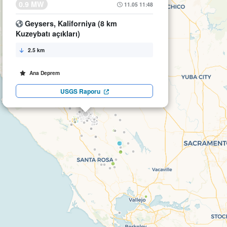
0.9 MW
11.05 11:48
Geysers, Kaliforniya (8 km
Kuzeybatı açıkları)
2.5 km
Ana Deprem
USGS Raporu