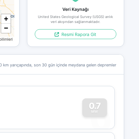
Veri Kaynağı
United States Geological Survey (USGS) anlık
+
veri akışından sağlanmaktadır.
−
Resmi Rapora Git
limleri
0 km yarıçapında, son 30 gün içinde meydana gelen depremler
0
0.7
MW