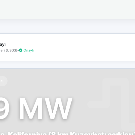
İnternet
bağlantınız
koptu!
Çevrimdışı
moddasınız.
ayı
eri (USGS)
•
Onaylı
te
.9 MW
, Kaliforniya (8 km Kuzeybatı açıkları