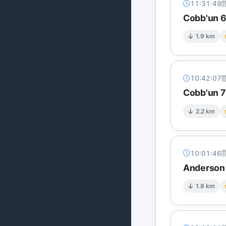
11:31:49
Cobb'un 6 
1.9 km
10:42:07
Cobb'un 7 
2.2 km
10:01:46
Anderson 
1.8 km