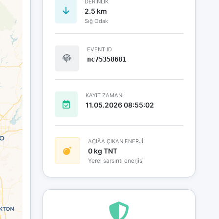
DERINLIK
2.5 km
Sığ Odak
EVENT ID
nc75358681
KAYIT ZAMANI
11.05.2026 08:55:02
AÇIÄA ÇIKAN ENERJİ
0 kg TNT
Yerel sarsıntı enerjisi