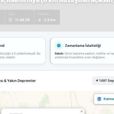
Saat
Derinlik
11:48:26
2.5 km
end
Zamanlama İstatistiği
 büyüğü 4.2 şiddetindeydi. Bu
Sabah:
Güne başlama saatleri, trafikte ve iş
çı olabilir.
yollarında hissedilme oranı değişken.
sı & Yakın Depremler
1097 De
×