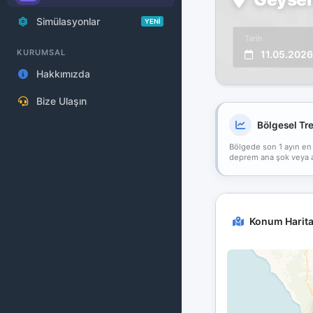
Simülasyonlar
YENİ
Tarih
KURUMSAL
11.05.2026
Hakkımızda
Bize Ulaşın
Bölgesel Tr
Bölgede son 1 ayın en
deprem ana şok veya art
Konum Harita