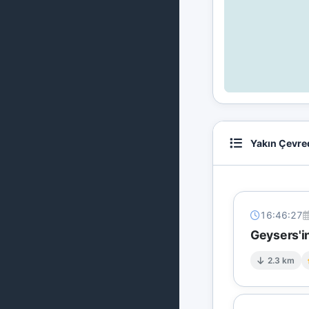
Yakın Çevre
16:46:27
Geysers'in
2.3 km