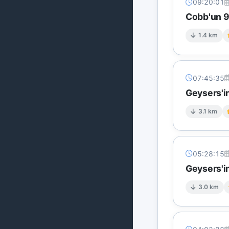
09:20:01
Cobb'un 9 
1.4 km
07:45:35
Geysers'in
3.1 km
05:28:15
Geysers'in
3.0 km