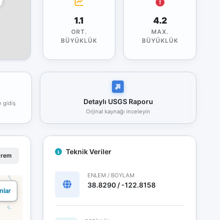
1.1
4.2
ORT.
MAX.
BÜYÜKLÜK
BÜYÜKLÜK
Detaylı USGS Raporu
e gidiş
Orjinal kaynağı inceleyin
Teknik Veriler
prem
ENLEM / BOYLAM
38.8290 / -122.8158