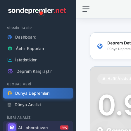
sondepremler
.net
SİSMİK TAKİP
Dashboard
Deprem Det
Åehir Raporları
Dünya Depreml
İstatistikler
Deprem Karşılaştır
Hafif Åiddet
GLOBAL VERİ
0
Dünya Depremleri
Dünya Analizi
İLERİ ANALİZ
AI Laboratuvarı
PRO
Geysers