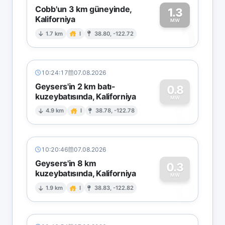
Cobb'un 3 km güneyinde,
1.3
Kaliforniya
1
MW
1.7 km
I
38.80, -122.72
10:24:17
07.08.2026
Geysers'in 2 km batı-
0.8
kuzeybatısında, Kaliforniya
0
MW
4.9 km
I
38.78, -122.78
10:20:46
07.08.2026
Geysers'in 8 km
0.3
kuzeybatısında, Kaliforniya
0
MW
1.9 km
I
38.83, -122.82