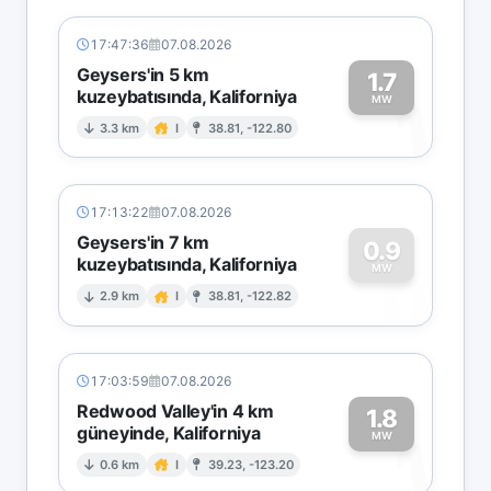
17:47:36
07.08.2026
Geysers'in 5 km
1.7
kuzeybatısında, Kaliforniya
1
MW
3.3 km
I
38.81, -122.80
17:13:22
07.08.2026
Geysers'in 7 km
0.9
kuzeybatısında, Kaliforniya
0
MW
2.9 km
I
38.81, -122.82
17:03:59
07.08.2026
Redwood Valley'in 4 km
1.8
güneyinde, Kaliforniya
1
MW
0.6 km
I
39.23, -123.20