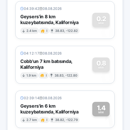
04:39:42
08.08.2026
Geysers'in 8 km
0.2
kuzeybatısında, Kaliforniya
0
MW
2.4 km
I
38.83, -122.82
04:12:17
08.08.2026
Cobb'un 7 km batısında,
0.8
Kaliforniya
0
MW
1.9 km
I
38.83, -122.80
02:39:14
08.08.2026
Geysers'in 6 km
1.4
kuzeybatısında, Kaliforniya
1
MW
2.7 km
I
38.82, -122.79