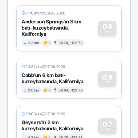
01:09:14
08.08.2026
Anderson Springs'in 3 km
0.8
batı-kuzeybatısında,
MW
Kaliforniya
0
2.2 km
I
38.78, -122.72
23:52:14
07.08.2026
Cobb'un 6 km batı-
0.9
kuzeybatısında, Kaliforniya
0
MW
2.0 km
I
38.84, -122.79
23:03:14
07.08.2026
Geysers'in 2 km
0.7
kuzeybatısında, Kaliforniya
MW
4.2 km
I
38.79, -122.77