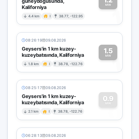
güneydoğusunda,
MW
Kaliforniya
1
4.4 km
I
38.77, -122.95
08:26:19
09.08.2026
Geysers'in 1 km kuzey-
1.5
kuzeybatısında, Kaliforniya
1
MW
1.8 km
I
38.78, -122.76
08:25:17
09.08.2026
Geysers'in 1 km kuzey-
0.9
kuzeybatısında, Kaliforniya
0
MW
2.1 km
I
38.78, -122.76
06:28:13
09.08.2026