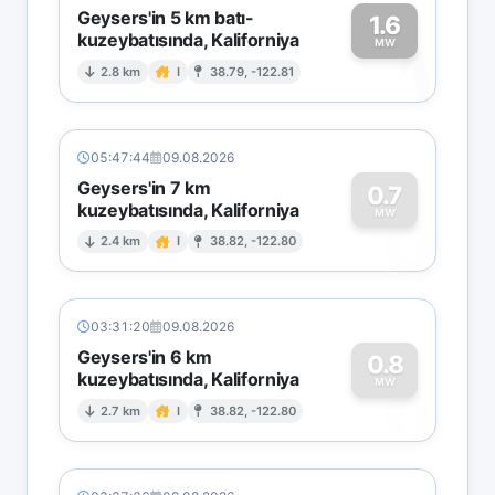
Geysers'in 5 km batı-
1.6
kuzeybatısında, Kaliforniya
1
MW
2.8 km
I
38.79, -122.81
05:47:44
09.08.2026
Geysers'in 7 km
0.7
kuzeybatısında, Kaliforniya
0
MW
2.4 km
I
38.82, -122.80
03:31:20
09.08.2026
Geysers'in 6 km
0.8
kuzeybatısında, Kaliforniya
0
MW
2.7 km
I
38.82, -122.80