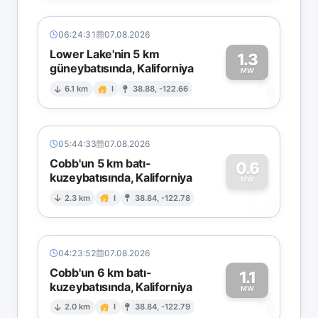
06:24:31
07.08.2026
Lower Lake'nin 5 km
1.3
güneybatısında, Kaliforniya
1
MW
6.1 km
I
38.88, -122.66
05:44:33
07.08.2026
Cobb'un 5 km batı-
0.6
kuzeybatısında, Kaliforniya
0
MW
2.3 km
I
38.84, -122.78
04:23:52
07.08.2026
Cobb'un 6 km batı-
1.1
kuzeybatısında, Kaliforniya
1
MW
2.0 km
I
38.84, -122.79