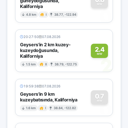
güneydoğusunda,
MW
Kaliforniya
0
4.8 km
I
38.77, -122.94
20:27:50
07.08.2026
Geysers'in 2 km kuzey-
2.4
kuzeydoğusunda,
MW
Kaliforniya
2
1.5 km
II
38.79, -122.75
19:59:38
07.08.2026
Geysers'in 9 km
0.7
kuzeybatısında, Kaliforniya
0
MW
1.6 km
I
38.84, -122.82