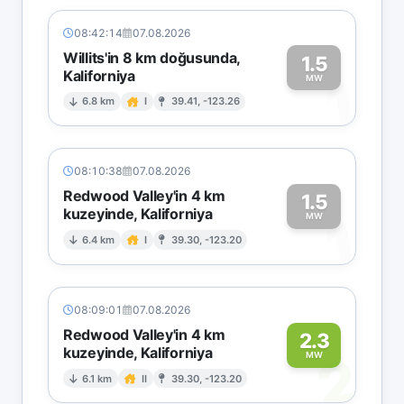
08:42:14
07.08.2026
Willits'in 8 km doğusunda,
1.5
Kaliforniya
1
MW
6.8 km
I
39.41, -123.26
08:10:38
07.08.2026
Redwood Valley'in 4 km
1.5
kuzeyinde, Kaliforniya
1
MW
6.4 km
I
39.30, -123.20
08:09:01
07.08.2026
Redwood Valley'in 4 km
2.3
kuzeyinde, Kaliforniya
2
MW
6.1 km
II
39.30, -123.20