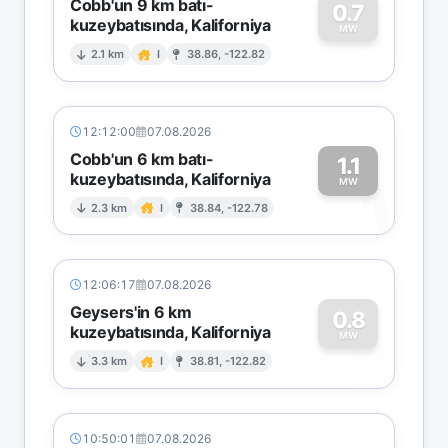
Cobb'un 9 km batı-
0.7
kuzeybatısında, Kaliforniya
0
MW
2.1 km
I
38.86, -122.82
12:12:00
07.08.2026
Cobb'un 6 km batı-
1.1
kuzeybatısında, Kaliforniya
1
MW
2.3 km
I
38.84, -122.78
12:06:17
07.08.2026
Geysers'in 6 km
0.8
kuzeybatısında, Kaliforniya
0
MW
3.3 km
I
38.81, -122.82
10:50:01
07.08.2026