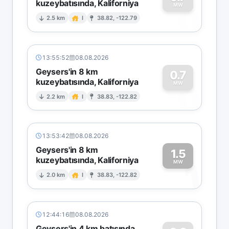
kuzeybatısında, Kaliforniya
0
MW
2.5 km
I
38.82, -122.79
13:55:52
08.08.2026
Geysers'in 8 km
0.7
kuzeybatısında, Kaliforniya
0
MW
2.2 km
I
38.83, -122.82
13:53:42
08.08.2026
Geysers'in 8 km
1.5
kuzeybatısında, Kaliforniya
1
MW
2.0 km
I
38.83, -122.82
12:44:16
08.08.2026
Geysers'in 4 km batısında,