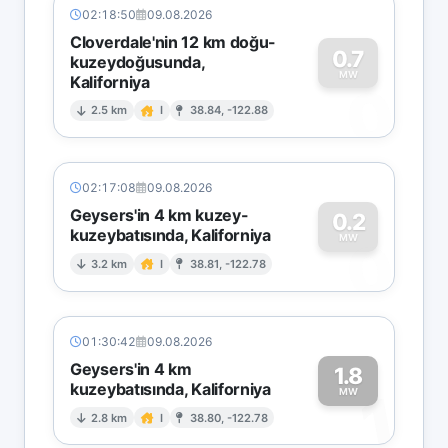
02:18:50
09.08.2026
Cloverdale'nin 12 km doğu-
0.7
kuzeydoğusunda,
MW
Kaliforniya
0
2.5 km
I
38.84, -122.88
02:17:08
09.08.2026
Geysers'in 4 km kuzey-
0.2
kuzeybatısında, Kaliforniya
0
MW
3.2 km
I
38.81, -122.78
01:30:42
09.08.2026
Geysers'in 4 km
1.8
kuzeybatısında, Kaliforniya
1
MW
2.8 km
I
38.80, -122.78