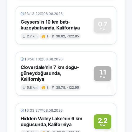
23:13:22
08.08.2026
Geysers'in 10 km batı-
0.7
kuzeybatısında, Kaliforniya
0
MW
2.7 km
I
38.82, -122.85
18:58:10
08.08.2026
Cloverdale'nin 7 km doğu-
1.1
güneydoğusunda,
MW
Kaliforniya
1
5.8 km
I
38.78, -122.95
16:33:27
08.08.2026
Hidden Valley Lake'nin 6 km
2.2
doğusunda, Kaliforniya
MW