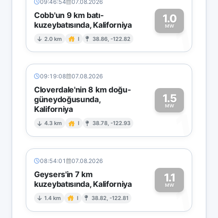
09:46:54
07.08.2026
Cobb'un 9 km batı-
1.0
kuzeybatısında, Kaliforniya
1
MW
2.0 km
I
38.86, -122.82
09:19:08
07.08.2026
Cloverdale'nin 8 km doğu-
1.5
güneydoğusunda,
MW
Kaliforniya
1
4.3 km
I
38.78, -122.93
08:54:01
07.08.2026
Geysers'in 7 km
1.1
kuzeybatısında, Kaliforniya
1
MW
1.4 km
I
38.82, -122.81