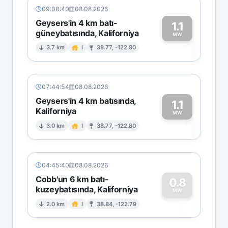
09:08:40
08.08.2026
Geysers'in 4 km batı-
1.1
güneybatısında, Kaliforniya
1
MW
3.7 km
I
38.77, -122.80
07:44:54
08.08.2026
Geysers'in 4 km batısında,
1.1
Kaliforniya
1
MW
3.0 km
I
38.77, -122.80
04:45:40
08.08.2026
Cobb'un 6 km batı-
0.8
kuzeybatısında, Kaliforniya
0
MW
2.0 km
I
38.84, -122.79