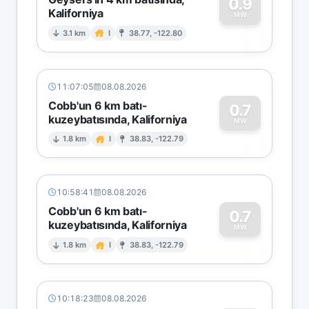
0.9
Kaliforniya
0
MW
3.1 km
I
38.77, -122.80
11:07:05
08.08.2026
Cobb'un 6 km batı-
0.7
kuzeybatısında, Kaliforniya
0
MW
1.8 km
I
38.83, -122.79
10:58:41
08.08.2026
Cobb'un 6 km batı-
0.7
kuzeybatısında, Kaliforniya
0
MW
1.8 km
I
38.83, -122.79
10:18:23
08.08.2026