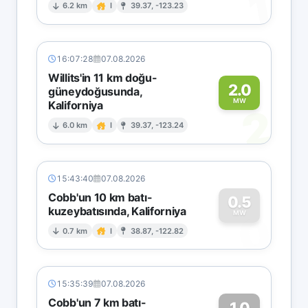
1
6.2 km
I
39.37, -123.23
16:07:28
07.08.2026
Willits'in 11 km doğu-
2.0
güneydoğusunda,
MW
Kaliforniya
2
6.0 km
I
39.37, -123.24
15:43:40
07.08.2026
Cobb'un 10 km batı-
0.5
kuzeybatısında, Kaliforniya
0
MW
0.7 km
I
38.87, -122.82
15:35:39
07.08.2026
Cobb'un 7 km batı-
1.0