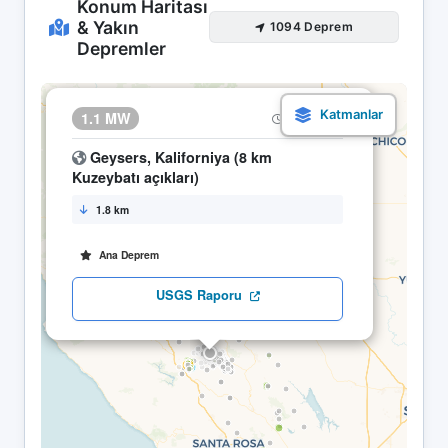
Konum Haritası
& Yakın
1094 Deprem
Depremler
×
1.1 MW
11.05 15:57
Geysers, Kaliforniya (8 km
Kuzeybatı açıkları)
1.8 km
Ana Deprem
USGS Raporu