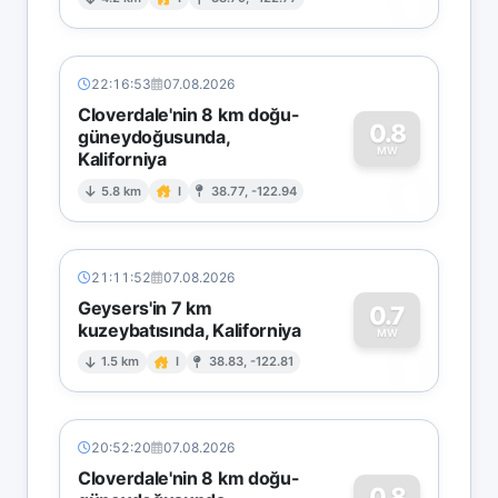
0
22:16:53
07.08.2026
Cloverdale'nin 8 km doğu-
0.8
güneydoğusunda,
MW
Kaliforniya
0
5.8 km
I
38.77, -122.94
21:11:52
07.08.2026
Geysers'in 7 km
0.7
kuzeybatısında, Kaliforniya
0
MW
1.5 km
I
38.83, -122.81
20:52:20
07.08.2026
Cloverdale'nin 8 km doğu-
0.8