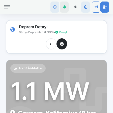
İnternet
bağlantınız
koptu!
Çevrimdışı
Deprem Detayı
moddasınız.
Dünya Depremleri (USGS)
•
Onaylı
Hafif Åiddette
1.1 MW