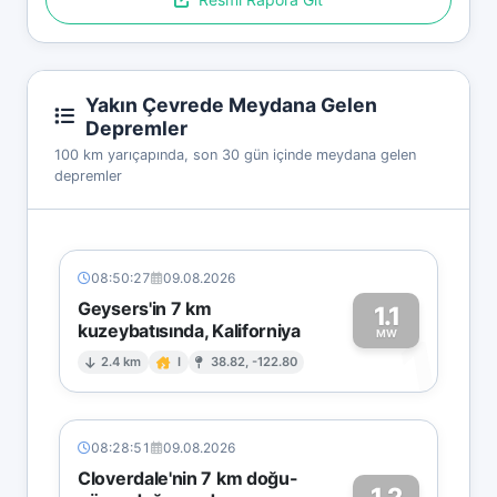
Yakın Çevrede Meydana Gelen
Depremler
100 km yarıçapında, son 30 gün içinde meydana gelen
depremler
08:50:27
09.08.2026
Geysers'in 7 km
1.1
kuzeybatısında, Kaliforniya
1
MW
2.4 km
I
38.82, -122.80
08:28:51
09.08.2026
Cloverdale'nin 7 km doğu-
1.2