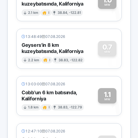
kuzeybatısında, Kaliforniya
1
MW
2.1 km
I
38.84, -122.81
13:48:49
07.08.2026
Geysers'in 8 km
0.7
kuzeybatısında, Kaliforniya
0
MW
2.2 km
I
38.83, -122.82
13:03:00
07.08.2026
Cobb'un 6 km batısında,
1.1
Kaliforniya
1
MW
1.8 km
I
38.83, -122.79
12:47:10
07.08.2026