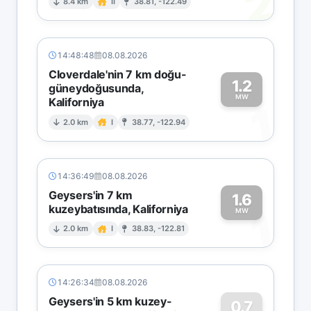
2
8.4 km
II
38.81, -122.49
14:48:48
08.08.2026
Cloverdale'nin 7 km doğu-
1.2
güneydoğusunda,
MW
Kaliforniya
1
2.0 km
I
38.77, -122.94
14:36:49
08.08.2026
Geysers'in 7 km
1.6
kuzeybatısında, Kaliforniya
1
MW
2.0 km
I
38.83, -122.81
14:26:34
08.08.2026
Geysers'in 5 km kuzey-
0.7