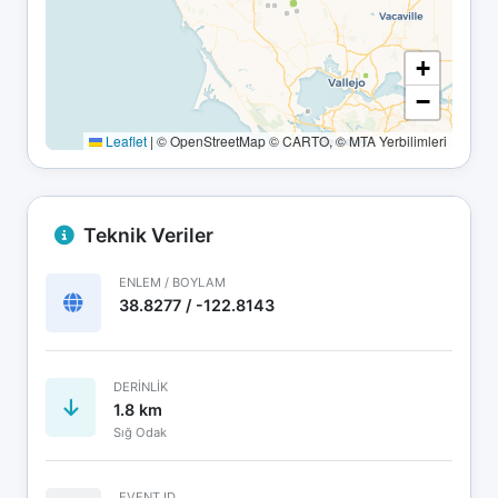
+
−
Leaflet
|
© OpenStreetMap © CARTO, © MTA Yerbilimleri
Teknik Veriler
ENLEM / BOYLAM
38.8277 / -122.8143
DERINLIK
1.8 km
Sığ Odak
EVENT ID