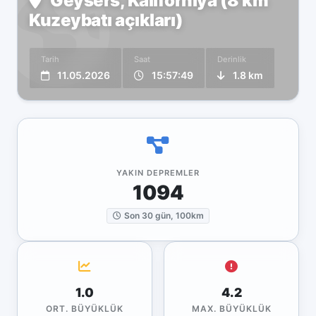
Geysers, Kaliforniya (8 km
Kuzeybatı açıkları)
Tarih
Saat
Derinlik
11.05.2026
15:57:49
1.8 km
YAKIN DEPREMLER
1094
Son 30 gün, 100km
1.0
4.2
ORT. BÜYÜKLÜK
MAX. BÜYÜKLÜK