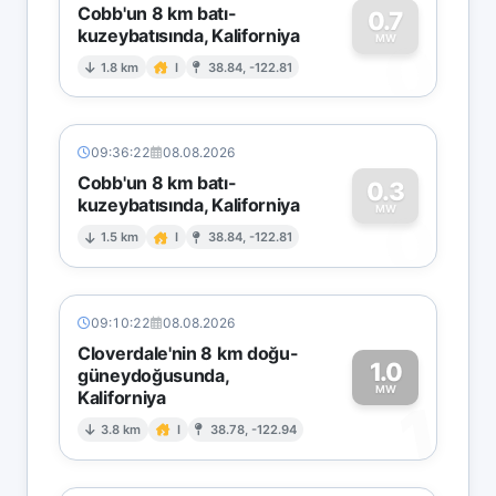
Cobb'un 8 km batı-
0.7
kuzeybatısında, Kaliforniya
0
MW
1.8 km
I
38.84, -122.81
09:36:22
08.08.2026
Cobb'un 8 km batı-
0.3
kuzeybatısında, Kaliforniya
0
MW
1.5 km
I
38.84, -122.81
09:10:22
08.08.2026
Cloverdale'nin 8 km doğu-
1.0
güneydoğusunda,
MW
Kaliforniya
1
3.8 km
I
38.78, -122.94