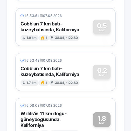
16:53:54
07.08.2026
Cobb'un 7 km batı-
0.5
kuzeybatısında, Kaliforniya
0
MW
1.9 km
I
38.84, -122.80
16:53:48
07.08.2026
Cobb'un 7 km batı-
0.2
kuzeybatısında, Kaliforniya
0
MW
1.7 km
I
38.84, -122.80
16:08:03
07.08.2026
Willits'in 11 km doğu-
1.8
güneydoğusunda,
MW
Kaliforniya