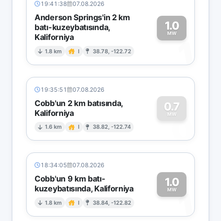
19:41:38
07.08.2026
Anderson Springs'in 2 km
1.0
batı-kuzeybatısında,
MW
Kaliforniya
1
1.8 km
I
38.78, -122.72
19:35:51
07.08.2026
Cobb'un 2 km batısında,
0.7
Kaliforniya
0
MW
1.6 km
I
38.82, -122.74
18:34:05
07.08.2026
Cobb'un 9 km batı-
1.0
kuzeybatısında, Kaliforniya
1
MW
1.8 km
I
38.84, -122.82