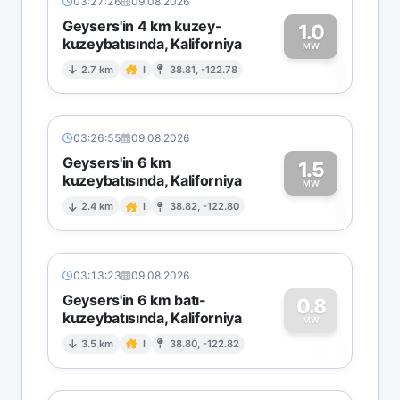
03:27:26
09.08.2026
Geysers'in 4 km kuzey-
1.0
kuzeybatısında, Kaliforniya
1
MW
2.7 km
I
38.81, -122.78
03:26:55
09.08.2026
Geysers'in 6 km
1.5
kuzeybatısında, Kaliforniya
1
MW
2.4 km
I
38.82, -122.80
03:13:23
09.08.2026
Geysers'in 6 km batı-
0.8
kuzeybatısında, Kaliforniya
0
MW
3.5 km
I
38.80, -122.82