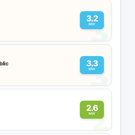
3
3.2
MW
3
3.3
blic
MW
2
2.6
MW