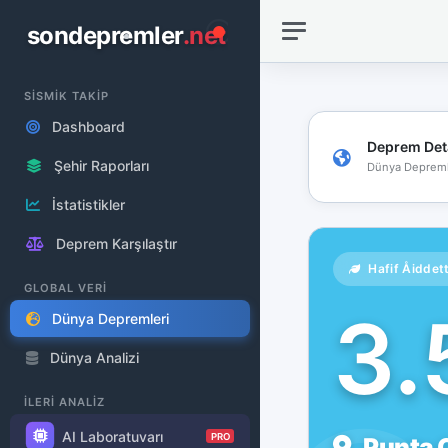
sondepremler
.net
SİSMİK TAKİP
Dashboard
Deprem Det
Şehir Raporları
Dünya Depreml
İstatistikler
Deprem Karşılaştır
Hafif Åiddet
GLOBAL VERİ
3
Dünya Depremleri
Dünya Analizi
İLERİ ANALİZ
AI Laboratuvarı
PRO
Punta 