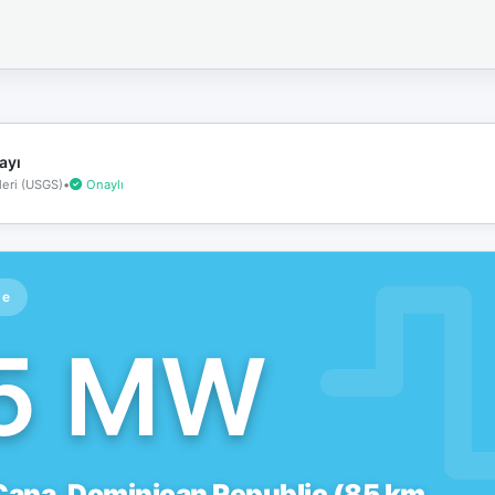
İnternet
bağlantınız
koptu!
Çevrimdışı
moddasınız.
ayı
eri (USGS)
•
Onaylı
te
.5 MW
Cana, Dominican Republic (85 km