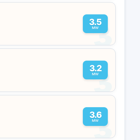
3
3.5
MW
3
3.2
MW
3
3.6
MW