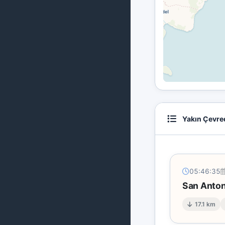
Yakın Çevre
05:46:35
San Anton
17.1 km