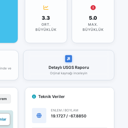
3.3
5.0
ORT.
MAX.
BÜYÜKLÜK
BÜYÜKLÜK
Detaylı USGS Raporu
rinde ve
Orjinal kaynağı inceleyin
Teknik Veriler
prem
ENLEM / BOYLAM
19.1727 / -67.8850