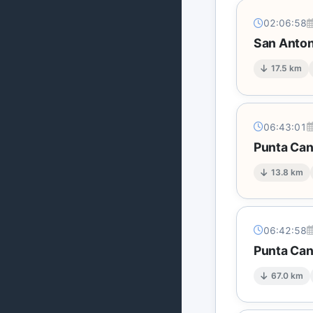
02:06:58
San Anton
17.5 km
06:43:01
Punta Can
13.8 km
06:42:58
Punta Can
67.0 km