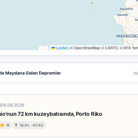
Leaflet
|
© OpenStreetMap © CARTO, © MTA Yerbi
de Meydana Gelen Depremler
10
06.08.2026
io'nun 72 km kuzeybatısında, Porto Riko
III
18.91, -67.63