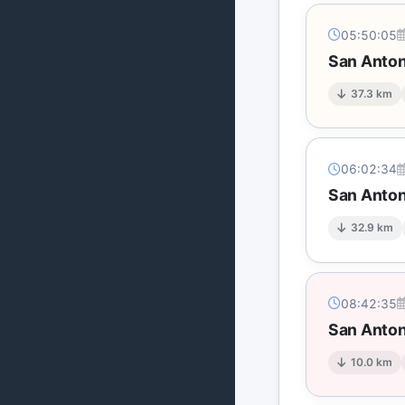
05:50:05
San Anton
37.3 km
06:02:34
San Anton
32.9 km
08:42:35
San Anton
10.0 km