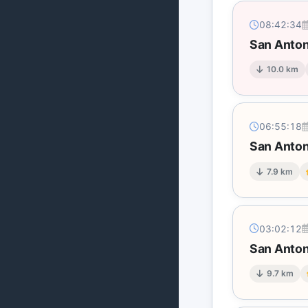
08:42:34
San Anton
10.0 km
06:55:18
San Anton
7.9 km
03:02:12
San Anton
9.7 km