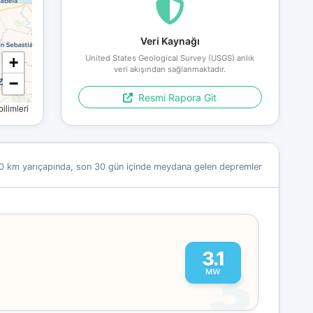
Veri Kaynağı
United States Geological Survey (USGS) anlık
+
veri akışından sağlanmaktadır.
−
Resmi Rapora Git
limleri
0 km yarıçapında, son 30 gün içinde meydana gelen depremler
3
3.1
MW