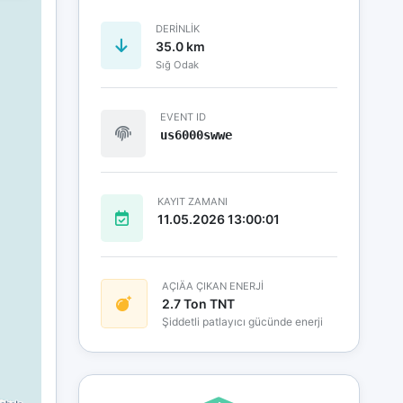
DERINLIK
35.0 km
Sığ Odak
EVENT ID
us6000swwe
KAYIT ZAMANI
11.05.2026 13:00:01
AÇIÄA ÇIKAN ENERJİ
2.7 Ton TNT
Şiddetli patlayıcı gücünde enerji