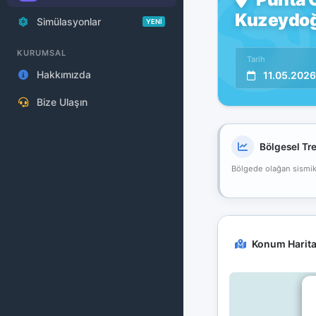
Kuzeydoğu
Simülasyonlar
YENİ
KURUMSAL
Tarih
Hakkımızda
11.05.2026
Bize Ulaşın
Bölgesel Tr
Bölgede olağan sismik a
Konum Harita