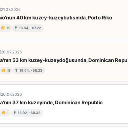
21.07.2026
io'nun 40 km kuzey-kuzeybatısında, Porto Riko
III
18.84, -67.22
20.07.2026
a'nın 53 km kuzey-kuzeydoğusunda, Dominican Repu
III
19.04, -68.23
20.07.2026
a'nın 37 km kuzeyinde, Dominican Republic
I
18.92, -68.38