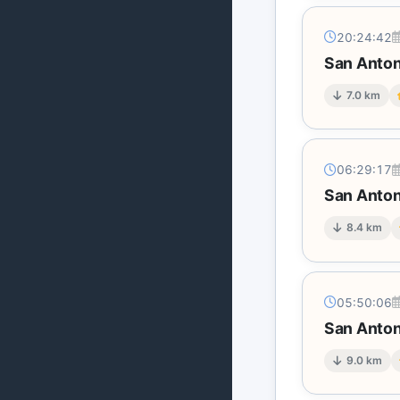
20:24:42
San Anton
7.0 km
06:29:17
San Anton
8.4 km
05:50:06
San Anton
9.0 km