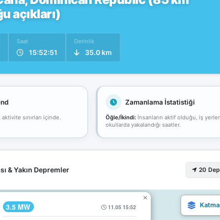
 açıkları)
Saat
Derinlik
15:52:51
35.0 km
end
Zamanlama İstatistiği
ktivite sınırları içinde.
Öğle/İkindi:
İnsanların aktif olduğu, iş yerle
okullarda yakalandığı saatler.
sı & Yakın Depremler
20 De
×
3.5 MW
11.05 15:52