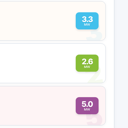
3
3.3
MW
2
2.6
MW
5
5.0
MW