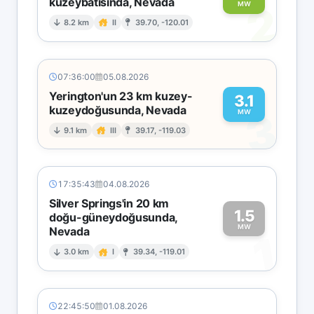
kuzeybatısında, Nevada
2
MW
8.2 km
II
39.70, -120.01
07:36:00
05.08.2026
Yerington'un 23 km kuzey-
3.1
kuzeydoğusunda, Nevada
3
MW
9.1 km
III
39.17, -119.03
17:35:43
04.08.2026
Silver Springs'in 20 km
1.5
doğu-güneydoğusunda,
MW
Nevada
1
3.0 km
I
39.34, -119.01
22:45:50
01.08.2026