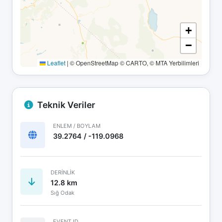
+
−
Leaflet
|
© OpenStreetMap © CARTO, © MTA Yerbilimleri
Teknik Veriler
ENLEM / BOYLAM
39.2764 / -119.0968
DERINLIK
12.8 km
Sığ Odak
EVENT ID