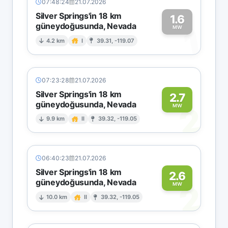
07:48:24
21.07.2026
Silver Springs'in 18 km
1.6
güneydoğusunda, Nevada
1
MW
4.2 km
I
39.31, -119.07
07:23:28
21.07.2026
Silver Springs'in 18 km
2.7
güneydoğusunda, Nevada
2
MW
9.9 km
II
39.32, -119.05
06:40:23
21.07.2026
Silver Springs'in 18 km
2.6
güneydoğusunda, Nevada
2
MW
10.0 km
II
39.32, -119.05