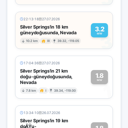
22:13:18
27.07.2026
Silver Springs'in 18 km
3.2
güneydoğusunda, Nevada
3
MW
10.2 km
III
39.32, -119.05
17:04:36
27.07.2026
Silver Springs'in 21 km
1.8
doğu-güneydoğusunda,
MW
Nevada
1
7.8 km
I
39.34, -119.00
13:34:10
26.07.2026
Silver Springs'in 19 km
doÄŸu-