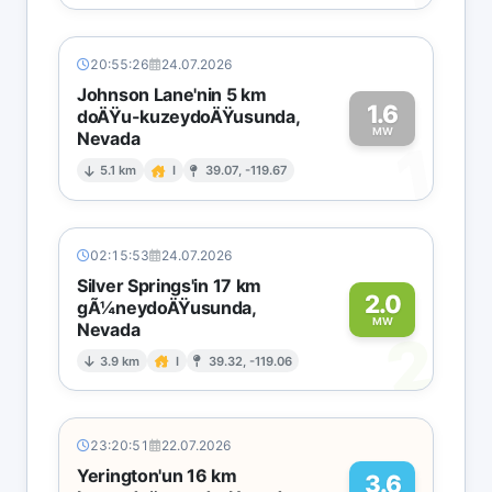
20:55:26
24.07.2026
Johnson Lane'nin 5 km
1.6
doÄŸu-kuzeydoÄŸusunda,
MW
Nevada
1
5.1 km
I
39.07, -119.67
02:15:53
24.07.2026
Silver Springs'in 17 km
2.0
gÃ¼neydoÄŸusunda,
MW
Nevada
2
3.9 km
I
39.32, -119.06
23:20:51
22.07.2026
Yerington'un 16 km
3.6