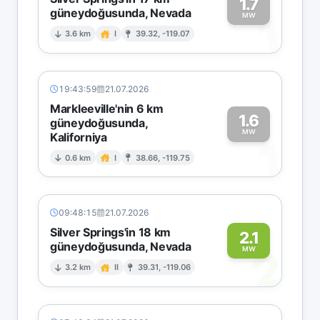
1.7
güneydoğusunda, Nevada
1
MW
3.6 km
I
39.32, -119.07
19:43:59
21.07.2026
Markleeville'nin 6 km
1.6
güneydoğusunda,
MW
Kaliforniya
1
0.6 km
I
38.66, -119.75
09:48:15
21.07.2026
Silver Springs'in 18 km
2.1
güneydoğusunda, Nevada
2
MW
3.2 km
II
39.31, -119.06