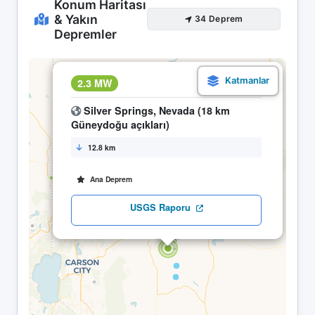
Konum Haritası
& Yakın
34 Deprem
Depremler
×
2.3 MW
11.05 16:22
Silver Springs, Nevada (18 km
Güneydoğu açıkları)
12.8 km
Ana Deprem
USGS Raporu