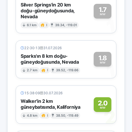
Silver Springs'in 20 km
1.7
doğu-güneydoğusunda,
MW
Nevada
1
6.1 km
I
39.34, -119.01
22:30:13
31.07.2026
Sparks'ın 8 km doğu-
1.8
güneydoğusunda, Nevada
1
MW
2.7 km
I
39.52, -119.66
15:38:09
30.07.2026
Walker'in 2 km
2.0
güneybatısında, Kaliforniya
2
MW
4.8 km
I
38.50, -119.49