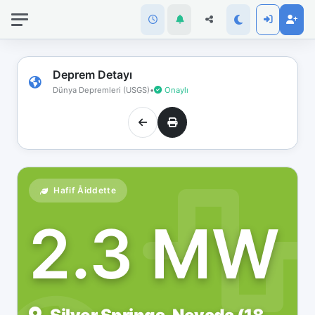
İnternet
bağlantınız
koptu!
Çevrimdışı
Deprem Detayı
moddasınız.
Dünya Depremleri (USGS)
•
Onaylı
Hafif Åiddette
2.3 MW