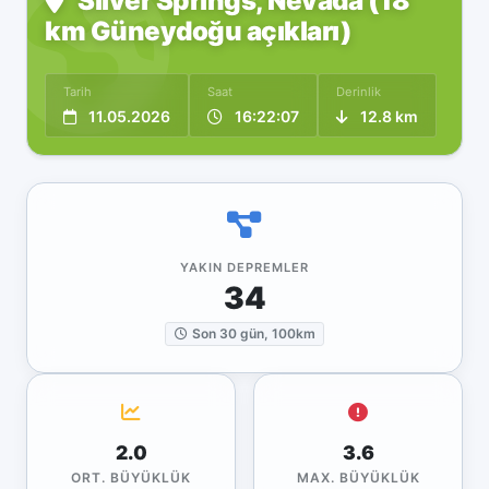
Silver Springs, Nevada (18
km Güneydoğu açıkları)
Tarih
Saat
Derinlik
11.05.2026
16:22:07
12.8 km
YAKIN DEPREMLER
34
Son 30 gün, 100km
2.0
3.6
ORT. BÜYÜKLÜK
MAX. BÜYÜKLÜK