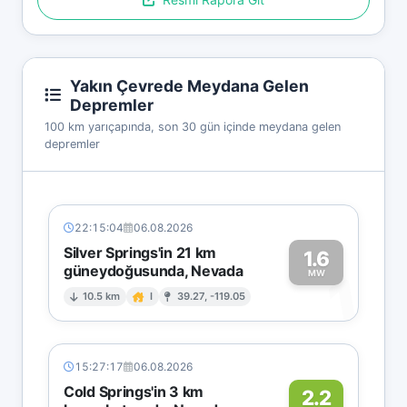
Yakın Çevrede Meydana Gelen
Depremler
100 km yarıçapında, son 30 gün içinde meydana gelen
depremler
22:15:04
06.08.2026
Silver Springs'in 21 km
1.6
güneydoğusunda, Nevada
1
MW
10.5 km
I
39.27, -119.05
15:27:17
06.08.2026
Cold Springs'in 3 km
2.2