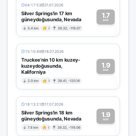
04:17:53
21.07.2026
Silver Springs'in 17 km
1.7
güneydoğusunda, Nevada
1
MW
5.4 km
I
39.32, -119.07
15:10:49
18.07.2026
Truckee'nin 10 km kuzey-
1.9
kuzeydoğusunda,
MW
Kaliforniya
1
2.0 km
I
39.41, -120.16
18:13:21
17.07.2026
Silver Springs'in 18 km
1.9
güneydoğusunda, Nevada
1
MW
7.8 km
I
39.32, -119.06