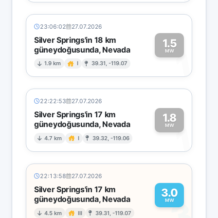
23:06:02
27.07.2026
Silver Springs'in 18 km
1.5
güneydoğusunda, Nevada
1
MW
1.9 km
I
39.31, -119.07
22:22:53
27.07.2026
Silver Springs'in 17 km
1.8
güneydoğusunda, Nevada
1
MW
4.7 km
I
39.32, -119.06
22:13:58
27.07.2026
Silver Springs'in 17 km
3.0
güneydoğusunda, Nevada
3
MW
4.5 km
III
39.31, -119.07