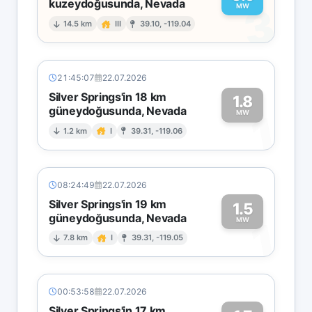
kuzeydoğusunda, Nevada
3
MW
14.5 km
III
39.10, -119.04
21:45:07
22.07.2026
Silver Springs'in 18 km
1.8
güneydoğusunda, Nevada
1
MW
1.2 km
I
39.31, -119.06
08:24:49
22.07.2026
Silver Springs'in 19 km
1.5
güneydoğusunda, Nevada
1
MW
7.8 km
I
39.31, -119.05
00:53:58
22.07.2026
Silver Springs'in 17 km