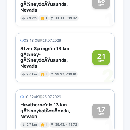
1.8
gÃ¼neydoÄŸusunda,
MW
Nevada
1
7.9 km
I
39.33, -119.02
08:43:05
26.07.2026
Silver Springs'in 19 km
gÃ¼ney-
2.1
gÃ¼neydoÄŸusunda,
MW
Nevada
2
9.0 km
I
39.27, -119.10
10:32:49
25.07.2026
Hawthorne'nin 13 km
1.7
gÃ¼neybatÄ±sÄ±nda,
MW
Nevada
1
5.7 km
I
38.43, -118.72