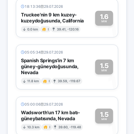
18:13:36
29.07.2026
Truckee'nin 9 km kuzey-
1.6
kuzeydoğusunda, California
1
MW
0.0 km
I
39.41, -120.16
05:05:34
29.07.2026
Spanish Springs'in 7 km
1.5
güney-güneydoğusunda,
MW
Nevada
1
11.8 km
I
39.59, -119.67
05:00:06
29.07.2026
Wadsworth'un 17 km batı-
1.5
güneybatısında, Nevada
1
MW
10.3 km
I
39.60, -119.48