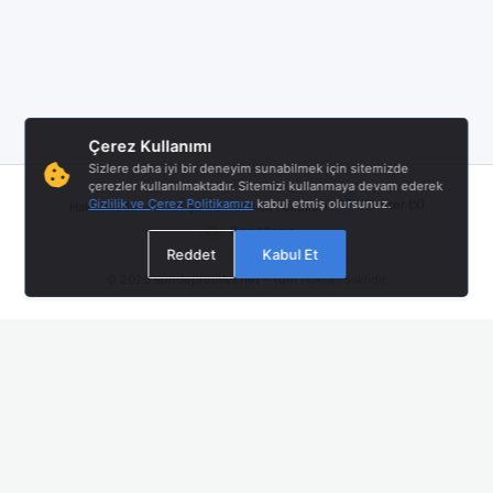
Çerez Kullanımı
Sizlere daha iyi bir deneyim sunabilmek için sitemizde
çerezler kullanılmaktadır. Sitemizi kullanmaya devam ederek
|
|
|
Gizlilik ve Çerez Politikamızı
kabul etmiş olursunuz.
Twitter (X)
Hakkımızda
Hizmet Şartları
Gizlilik Politikası
Bize Ulaşın
Reddet
Kabul Et
© 2026
sondepremler.net
- Tüm Hakları Saklıdır.
Mobil Uygulamamız Yayında!
En güncel deprem bildirimlerini anında almak için Android