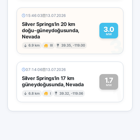
15:46:03
13.07.2026
Silver Springs'in 20 km
3.0
doğu-güneydoğusunda,
MW
Nevada
3
6.9 km
III
39.35, -119.00
07:14:06
13.07.2026
Silver Springs'in 17 km
1.7
güneydoğusunda, Nevada
1
MW
6.8 km
I
39.32, -119.06