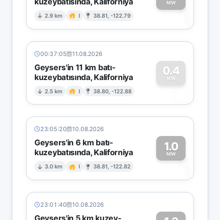
kuzeybatısında, Kaliforniya
1
MW
2.9 km
I
38.81, -122.79
00:37:05
11.08.2026
Geysers'in 11 km batı-
0.4
kuzeybatısında, Kaliforniya
0
MW
2.5 km
I
38.80, -122.88
23:05:20
10.08.2026
Geysers'in 6 km batı-
1.0
kuzeybatısında, Kaliforniya
1
MW
3.0 km
I
38.81, -122.82
23:01:40
10.08.2026
Geysers'in 5 km kuzey-