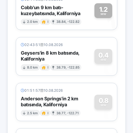
Cobb'un 9 km batı-
1.2
kuzeybatısında, Kaliforniya
1
MW
2.0 km
I
38.84, -122.82
02:43:51
10.08.2026
Geysers'in 8 km batısında,
0.4
Kaliforniya
0
MW
8.0 km
I
38.79, -122.85
01:51:57
10.08.2026
Anderson Springs'in 2 km
0.8
batısında, Kaliforniya
0
MW
2.5 km
I
38.77, -122.71