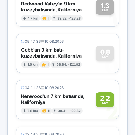
Redwood Valley'in 9 km
1.3
kuzeybatısında, Kaliforniya
1
MW
4.7 km
I
39.32, -123.28
05:47:36
10.08.2026
Cobb'un 9 km batı-
0.8
kuzeybatısında, Kaliforniya
0
MW
1.6 km
I
38.84, -122.82
04:11:36
10.08.2026
Kenwood'un 7 km batısında,
2.2
Kaliforniya
2
MW
7.8 km
II
38.41, -122.62
02:44:33
10.08.2026