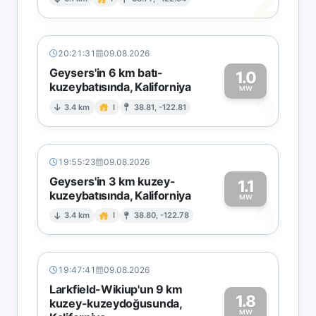
2
20:21:31
09.08.2026
Geysers'in 6 km batı-
1.0
kuzeybatısında, Kaliforniya
1
MW
3.4 km
I
38.81, -122.81
19:55:23
09.08.2026
Geysers'in 3 km kuzey-
1.1
kuzeybatısında, Kaliforniya
1
MW
3.4 km
I
38.80, -122.78
19:47:41
09.08.2026
Larkfield-Wikiup'un 9 km
1.8
kuzey-kuzeydoğusunda,
MW