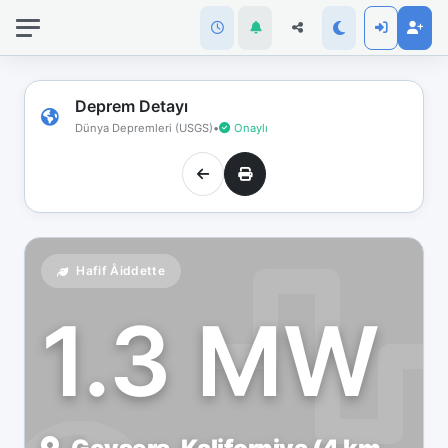
İnternet
bağlantınız
koptu!
Çevrimdışı
Deprem Detayı
moddasınız.
Dünya Depremleri (USGS)
•
Onaylı
Hafif Åiddette
1.3 MW