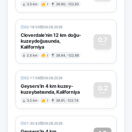
0
3.5 km
I
38.80, -122.82
02:18:50
09.08.2026
Cloverdale'nin 12 km doğu-
0.7
kuzeydoğusunda,
MW
Kaliforniya
0
2.5 km
I
38.84, -122.88
02:17:08
09.08.2026
Geysers'in 4 km kuzey-
0.2
kuzeybatısında, Kaliforniya
0
MW
3.2 km
I
38.81, -122.78
01:30:42
09.08.2026
Geysers'in 4 km