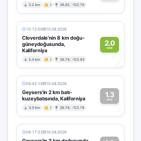
0
3.2 km
I
38.82, -122.79
10:12:00
10.08.2026
Cloverdale'nin 8 km doğu-
2.0
güneydoğusunda,
MW
Kaliforniya
2
5.4 km
I
38.78, -122.93
09:42:14
10.08.2026
Geysers'in 2 km batı-
1.3
kuzeybatısında, Kaliforniya
1
MW
3.0 km
I
38.78, -122.78
08:17:23
10.08.2026
Geysers'in 3 km doğusunda,