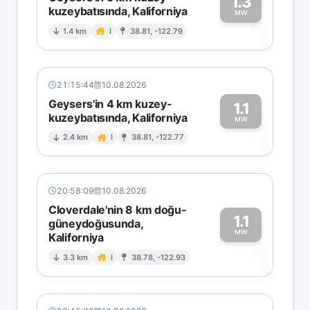
1.3
kuzeybatısında, Kaliforniya
1
MW
1.4 km
I
38.81, -122.79
21:15:44
10.08.2026
Geysers'in 4 km kuzey-
1.1
kuzeybatısında, Kaliforniya
1
MW
2.4 km
I
38.81, -122.77
20:58:09
10.08.2026
Cloverdale'nin 8 km doğu-
1.1
güneydoğusunda,
MW
Kaliforniya
1
3.3 km
I
38.78, -122.93