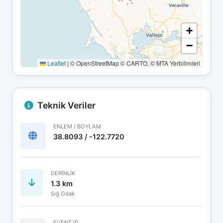
+
−
Leaflet
|
© OpenStreetMap © CARTO, © MTA Yerbilimleri
Teknik Veriler
ENLEM / BOYLAM
38.8093 / -122.7720
DERINLIK
1.3 km
Sığ Odak
EVENT ID