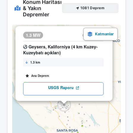
Konum Haritası
& Yakın
1081 Deprem
Depremler
×
1.3 MW
12.05 01:39
Geysers, Kaliforniya (4 km Kuzey-
Kuzeybatı açıkları)
1.3 km
Ana Deprem
USGS Raporu