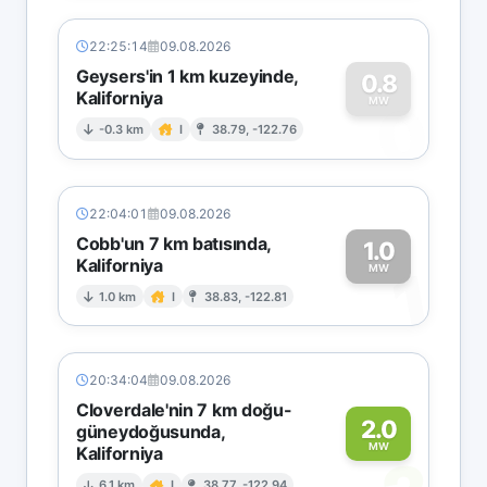
22:25:14
09.08.2026
Geysers'in 1 km kuzeyinde,
0.8
Kaliforniya
0
MW
-0.3 km
I
38.79, -122.76
22:04:01
09.08.2026
Cobb'un 7 km batısında,
1.0
Kaliforniya
1
MW
1.0 km
I
38.83, -122.81
20:34:04
09.08.2026
Cloverdale'nin 7 km doğu-
2.0
güneydoğusunda,
MW
Kaliforniya
6.1 km
I
38.77, -122.94