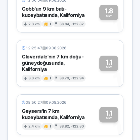
12:56:54
09.08.2026
Cobb'un 9 km batı-
1.8
kuzeybatısında, Kaliforniya
1
MW
2.3 km
I
38.84, -122.82
12:25:47
09.08.2026
Cloverdale'nin 7 km doğu-
1.1
güneydoğusunda,
MW
Kaliforniya
1
3.3 km
I
38.79, -122.94
08:50:27
09.08.2026
Geysers'in 7 km
1.1
kuzeybatısında, Kaliforniya
1
MW
2.4 km
I
38.82, -122.80