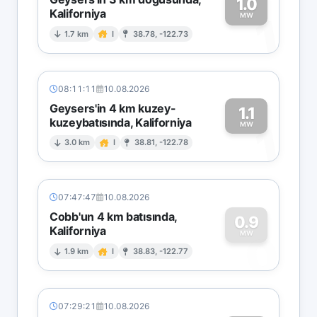
1.0
Kaliforniya
1
MW
1.7 km
I
38.78, -122.73
08:11:11
10.08.2026
Geysers'in 4 km kuzey-
1.1
kuzeybatısında, Kaliforniya
1
MW
3.0 km
I
38.81, -122.78
07:47:47
10.08.2026
Cobb'un 4 km batısında,
0.9
Kaliforniya
0
MW
1.9 km
I
38.83, -122.77
07:29:21
10.08.2026