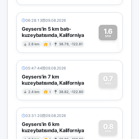
06:28:13
09.08.2026
Geysers'in 5 km batı-
1.6
kuzeybatısında, Kaliforniya
1
MW
2.8 km
I
38.79, -122.81
05:47:44
09.08.2026
Geysers'in 7 km
0.7
kuzeybatısında, Kaliforniya
0
MW
2.4 km
I
38.82, -122.80
03:31:20
09.08.2026
Geysers'in 6 km
0.8
kuzeybatısında, Kaliforniya
MW