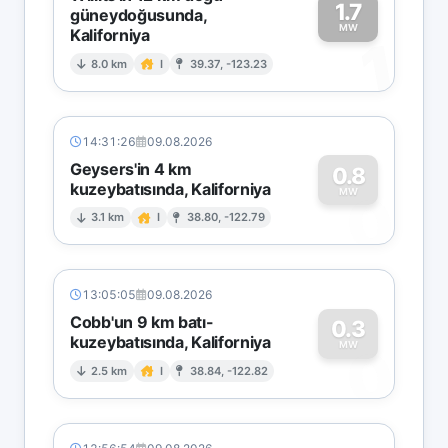
1.7
güneydoğusunda,
MW
Kaliforniya
1
8.0 km
I
39.37, -123.23
14:31:26
09.08.2026
Geysers'in 4 km
0.8
kuzeybatısında, Kaliforniya
0
MW
3.1 km
I
38.80, -122.79
13:05:05
09.08.2026
Cobb'un 9 km batı-
0.3
kuzeybatısında, Kaliforniya
0
MW
2.5 km
I
38.84, -122.82