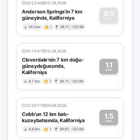
00:23:44
10.08.2026
Anderson Springs'in 7 km
0.9
güneyinde, Kaliforniya
0
MW
10.1 km
I
38.71, -122.68
00:14:07
10.08.2026
Cloverdale'nin 7 km doğu-
1.1
güneydoğusunda,
MW
Kaliforniya
1
4.7 km
I
38.77, -122.95
22:29:17
09.08.2026
Cobb'un 12 km batı-
1.5
kuzeybatısında, Kaliforniya
1
MW
4.8 km
I
38.87, -122.84