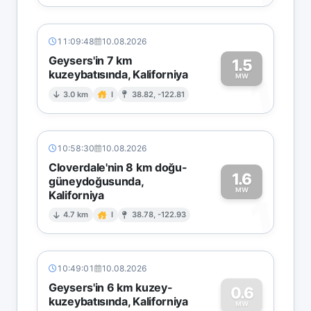
11:09:48
10.08.2026
Geysers'in 7 km
1.5
kuzeybatısında, Kaliforniya
1
MW
3.0 km
I
38.82, -122.81
10:58:30
10.08.2026
Cloverdale'nin 8 km doğu-
1.6
güneydoğusunda,
MW
Kaliforniya
1
4.7 km
I
38.78, -122.93
10:49:01
10.08.2026
Geysers'in 6 km kuzey-
0.6
kuzeybatısında, Kaliforniya
MW