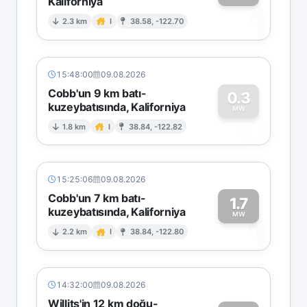
Kaliforniya
1
2.3 km
I
38.58, -122.70
15:48:00
09.08.2026
Cobb'un 9 km batı-
0.3
kuzeybatısında, Kaliforniya
0
MW
1.8 km
I
38.84, -122.82
15:25:06
09.08.2026
Cobb'un 7 km batı-
1.7
kuzeybatısında, Kaliforniya
1
MW
2.2 km
I
38.84, -122.80
14:32:00
09.08.2026
Willits'in 12 km doğu-