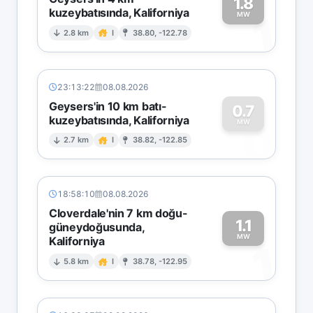
1.8
kuzeybatısında, Kaliforniya
1
MW
2.8 km
I
38.80, -122.78
23:13:22
08.08.2026
Geysers'in 10 km batı-
0.7
kuzeybatısında, Kaliforniya
0
MW
2.7 km
I
38.82, -122.85
18:58:10
08.08.2026
Cloverdale'nin 7 km doğu-
1.1
güneydoğusunda,
MW
Kaliforniya
1
5.8 km
I
38.78, -122.95