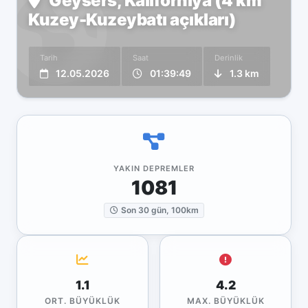
Geysers, Kaliforniya (4 km
Kuzey-Kuzeybatı açıkları)
Tarih
Saat
Derinlik
12.05.2026
01:39:49
1.3 km
YAKIN DEPREMLER
1081
Son 30 gün, 100km
1.1
4.2
ORT. BÜYÜKLÜK
MAX. BÜYÜKLÜK