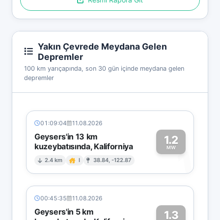
Yakın Çevrede Meydana Gelen
Depremler
100 km yarıçapında, son 30 gün içinde meydana gelen
depremler
01:09:04
11.08.2026
Geysers'in 13 km
1.2
kuzeybatısında, Kaliforniya
1
MW
2.4 km
I
38.84, -122.87
00:45:35
11.08.2026
Geysers'in 5 km
1.3