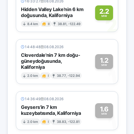
16:33:27
08.08.2026
Hidden Valley Lake'nin 6 km
2.2
doğusunda, Kaliforniya
2
MW
8.4 km
II
38.81, -122.49
14:48:48
08.08.2026
Cloverdale'nin 7 km doğu-
1.2
güneydoğusunda,
MW
Kaliforniya
1
2.0 km
I
38.77, -122.94
14:36:49
08.08.2026
Geysers'in 7 km
1.6
kuzeybatısında, Kaliforniya
1
MW
2.0 km
I
38.83, -122.81