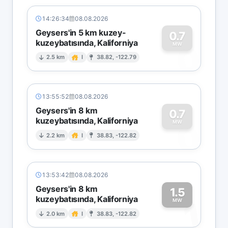
14:26:34
08.08.2026
Geysers'in 5 km kuzey-
0.7
kuzeybatısında, Kaliforniya
0
MW
2.5 km
I
38.82, -122.79
13:55:52
08.08.2026
Geysers'in 8 km
0.7
kuzeybatısında, Kaliforniya
0
MW
2.2 km
I
38.83, -122.82
13:53:42
08.08.2026
Geysers'in 8 km
1.5
kuzeybatısında, Kaliforniya
1
MW
2.0 km
I
38.83, -122.82