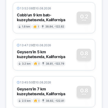
13:52:08
10.08.2026
Cobb'un 9 km batı-
0.2
kuzeybatısında, Kaliforniya
0
MW
1.8 km
I
38.84, -122.82
13:47:29
10.08.2026
Geysers'in 5 km
0.8
kuzeybatısında, Kaliforniya
0
MW
3.2 km
I
38.81, -122.79
13:45:50
10.08.2026
Geysers'in 7 km
0.8
kuzeybatısında, Kaliforniya
0
MW
2.5 km
I
38.82, -122.81