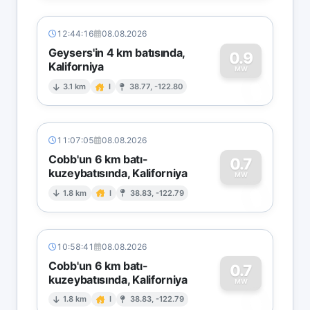
12:44:16
08.08.2026
Geysers'in 4 km batısında,
0.9
Kaliforniya
0
MW
3.1 km
I
38.77, -122.80
11:07:05
08.08.2026
Cobb'un 6 km batı-
0.7
kuzeybatısında, Kaliforniya
0
MW
1.8 km
I
38.83, -122.79
10:58:41
08.08.2026
Cobb'un 6 km batı-
0.7
kuzeybatısında, Kaliforniya
0
MW
1.8 km
I
38.83, -122.79