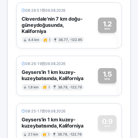
08:28:51
09.08.2026
Cloverdale'nin 7 km doğu-
1.2
güneydoğusunda,
MW
Kaliforniya
1
4.4 km
I
38.77, -122.95
08:26:19
09.08.2026
Geysers'in 1 km kuzey-
1.5
kuzeybatısında, Kaliforniya
1
MW
1.8 km
I
38.78, -122.76
08:25:17
09.08.2026
Geysers'in 1 km kuzey-
0.9
kuzeybatısında, Kaliforniya
0
MW
2.1 km
I
38.78, -122.76