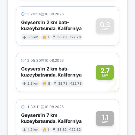
13:20:54
10.08.2026
Geysers'in 2 km batı-
0.3
kuzeybatısında, Kaliforniya
0
MW
3.5 km
I
38.79, -122.78
12:05:30
10.08.2026
Geysers'in 2 km batı-
2.7
kuzeybatısında, Kaliforniya
2
MW
2.8 km
II
38.78, -122.78
11:33:11
10.08.2026
Geysers'in 7 km
1.1
kuzeybatısında, Kaliforniya
1
MW
4.2 km
I
38.82, -122.82