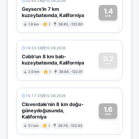
20:45:28
10.08.2026
Geysers'in 7 km
1.4
kuzeybatısında, Kaliforniya
1
MW
1.9 km
I
38.83, -122.80
19:33:38
10.08.2026
Cobb'un 8 km batı-
0.2
kuzeybatısında, Kaliforniya
0
MW
2.0 km
I
38.84, -122.81
15:17:35
10.08.2026
Cloverdale'nin 8 km doğu-
1.6
güneydoğusunda,
MW
Kaliforniya
1
5.1 km
I
38.78, -122.93