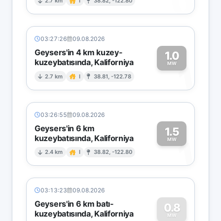
0
2.7 km
I
38.82, -122.80
03:27:26
09.08.2026
Geysers'in 4 km kuzey-
1.0
kuzeybatısında, Kaliforniya
1
MW
2.7 km
I
38.81, -122.78
03:26:55
09.08.2026
Geysers'in 6 km
1.5
kuzeybatısında, Kaliforniya
1
MW
2.4 km
I
38.82, -122.80
03:13:23
09.08.2026
Geysers'in 6 km batı-
0.8
kuzeybatısında, Kaliforniya
MW