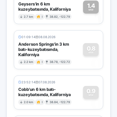
Geysers'in 6 km
1.4
kuzeybatısında, Kaliforniya
1
MW
2.7 km
I
38.82, -122.79
01:09:14
08.08.2026
Anderson Springs'in 3 km
0.8
batı-kuzeybatısında,
MW
Kaliforniya
0
2.2 km
I
38.78, -122.72
23:52:14
07.08.2026
Cobb'un 6 km batı-
0.9
kuzeybatısında, Kaliforniya
0
MW
2.0 km
I
38.84, -122.79