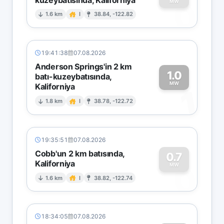
0
MW
1.6 km
I
38.84, -122.82
19:41:38
07.08.2026
Anderson Springs'in 2 km
1.0
batı-kuzeybatısında,
MW
Kaliforniya
1
1.8 km
I
38.78, -122.72
19:35:51
07.08.2026
Cobb'un 2 km batısında,
0.7
Kaliforniya
0
MW
1.6 km
I
38.82, -122.74
18:34:05
07.08.2026