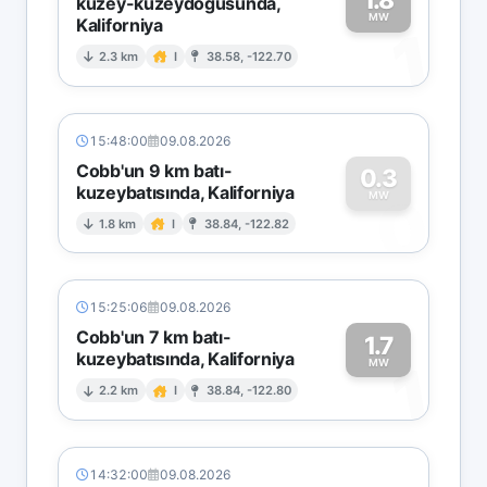
kuzey-kuzeydoğusunda,
MW
Kaliforniya
1
2.3 km
I
38.58, -122.70
15:48:00
09.08.2026
Cobb'un 9 km batı-
0.3
kuzeybatısında, Kaliforniya
0
MW
1.8 km
I
38.84, -122.82
15:25:06
09.08.2026
Cobb'un 7 km batı-
1.7
kuzeybatısında, Kaliforniya
1
MW
2.2 km
I
38.84, -122.80
14:32:00
09.08.2026