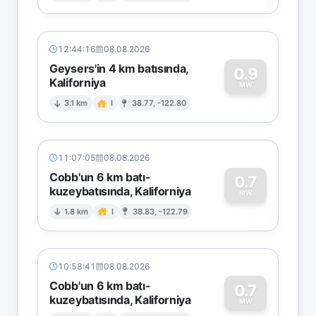
12:44:16
08.08.2026
Geysers'in 4 km batısında,
0.9
Kaliforniya
0
MW
3.1 km
I
38.77, -122.80
11:07:05
08.08.2026
Cobb'un 6 km batı-
0.7
kuzeybatısında, Kaliforniya
0
MW
1.8 km
I
38.83, -122.79
10:58:41
08.08.2026
Cobb'un 6 km batı-
0.7
kuzeybatısında, Kaliforniya
MW