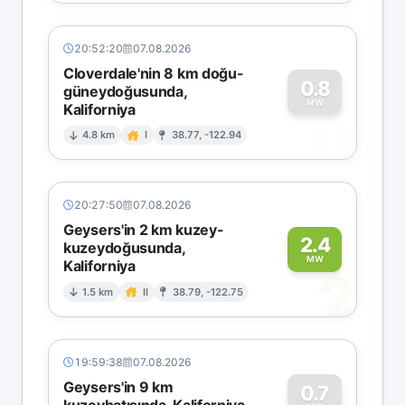
20:52:20
07.08.2026
Cloverdale'nin 8 km doğu-
0.8
güneydoğusunda,
MW
Kaliforniya
0
4.8 km
I
38.77, -122.94
20:27:50
07.08.2026
Geysers'in 2 km kuzey-
2.4
kuzeydoğusunda,
MW
Kaliforniya
2
1.5 km
II
38.79, -122.75
19:59:38
07.08.2026
Geysers'in 9 km
0.7
kuzeybatısında, Kaliforniya