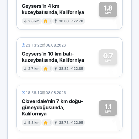
Geysers'in 4 km
1.8
kuzeybatısında, Kaliforniya
1
MW
2.8 km
I
38.80, -122.78
23:13:22
08.08.2026
Geysers'in 10 km batı-
0.7
kuzeybatısında, Kaliforniya
0
MW
2.7 km
I
38.82, -122.85
18:58:10
08.08.2026
Cloverdale'nin 7 km doğu-
1.1
güneydoğusunda,
MW
Kaliforniya
1
5.8 km
I
38.78, -122.95