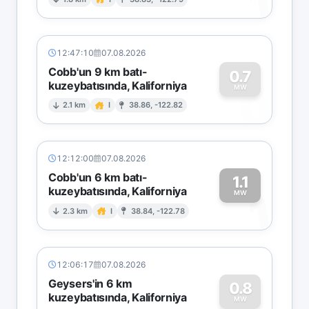
1
12:47:10
07.08.2026
Cobb'un 9 km batı-
0.7
kuzeybatısında, Kaliforniya
0
MW
2.1 km
I
38.86, -122.82
12:12:00
07.08.2026
Cobb'un 6 km batı-
1.1
kuzeybatısında, Kaliforniya
1
MW
2.3 km
I
38.84, -122.78
12:06:17
07.08.2026
Geysers'in 6 km
0.8
kuzeybatısında, Kaliforniya
MW