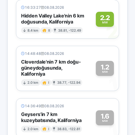
16:33:27
08.08.2026
Hidden Valley Lake'nin 6 km
2.2
doğusunda, Kaliforniya
2
MW
8.4 km
II
38.81, -122.49
14:48:48
08.08.2026
Cloverdale'nin 7 km doğu-
1.2
güneydoğusunda,
MW
Kaliforniya
1
2.0 km
I
38.77, -122.94
14:36:49
08.08.2026
Geysers'in 7 km
1.6
kuzeybatısında, Kaliforniya
1
MW
2.0 km
I
38.83, -122.81