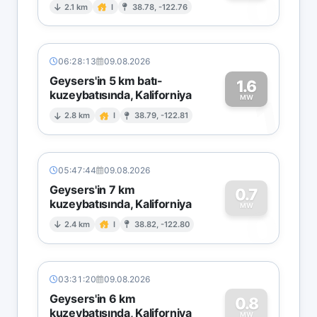
0
2.1 km
I
38.78, -122.76
06:28:13
09.08.2026
Geysers'in 5 km batı-
1.6
kuzeybatısında, Kaliforniya
1
MW
2.8 km
I
38.79, -122.81
05:47:44
09.08.2026
Geysers'in 7 km
0.7
kuzeybatısında, Kaliforniya
0
MW
2.4 km
I
38.82, -122.80
03:31:20
09.08.2026
Geysers'in 6 km
0.8
kuzeybatısında, Kaliforniya
MW