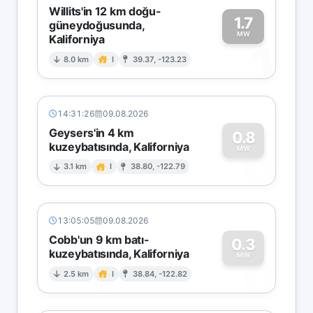
Willits'in 12 km doğu-
1.7
güneydoğusunda,
MW
Kaliforniya
1
8.0 km
I
39.37, -123.23
14:31:26
09.08.2026
Geysers'in 4 km
0.8
kuzeybatısında, Kaliforniya
0
MW
3.1 km
I
38.80, -122.79
13:05:05
09.08.2026
Cobb'un 9 km batı-
0.3
kuzeybatısında, Kaliforniya
0
MW
2.5 km
I
38.84, -122.82