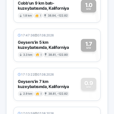
Cobb'un 9 km batı-
1.0
kuzeybatısında, Kaliforniya
1
MW
1.8 km
I
38.84, -122.82
17:47:36
07.08.2026
Geysers'in 5 km
1.7
kuzeybatısında, Kaliforniya
1
MW
3.3 km
I
38.81, -122.80
17:13:22
07.08.2026
Geysers'in 7 km
0.9
kuzeybatısında, Kaliforniya
0
MW
2.9 km
I
38.81, -122.82
17:03:59
07.08.2026