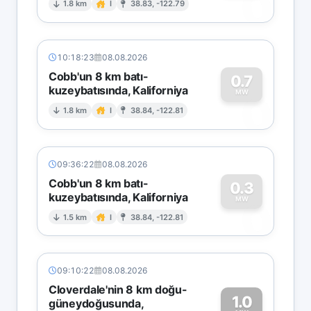
0
1.8 km
I
38.83, -122.79
10:18:23
08.08.2026
Cobb'un 8 km batı-
0.7
kuzeybatısında, Kaliforniya
0
MW
1.8 km
I
38.84, -122.81
09:36:22
08.08.2026
Cobb'un 8 km batı-
0.3
kuzeybatısında, Kaliforniya
0
MW
1.5 km
I
38.84, -122.81
09:10:22
08.08.2026
Cloverdale'nin 8 km doğu-
1.0
güneydoğusunda,