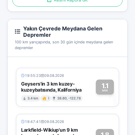
Yakın Çevrede Meydana Gelen
Depremler
100 km yarıçapında, son 30 gün içinde meydana gelen
depremler
19:55:23
09.08.2026
Geysers'in 3 km kuzey-
1.1
kuzeybatısında, Kaliforniya
1
MW
3.4 km
I
38.80, -122.78
19:47:41
09.08.2026
Larkfield-Wikiup'un 9 km
1.8