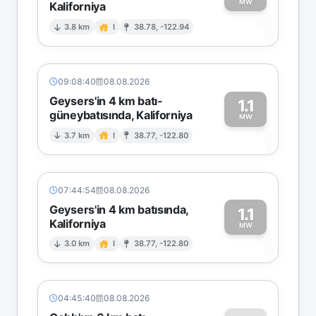
MW
Kaliforniya
1
3.8 km
I
38.78, -122.94
09:08:40
08.08.2026
Geysers'in 4 km batı-
1.1
güneybatısında, Kaliforniya
1
MW
3.7 km
I
38.77, -122.80
07:44:54
08.08.2026
Geysers'in 4 km batısında,
1.1
Kaliforniya
1
MW
3.0 km
I
38.77, -122.80
04:45:40
08.08.2026