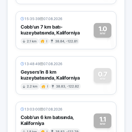
15:35:39
07.08.2026
Cobb'un 7 km batı-
1.0
kuzeybatısında, Kaliforniya
1
MW
2.1 km
I
38.84, -122.81
13:48:49
07.08.2026
Geysers'in 8 km
0.7
kuzeybatısında, Kaliforniya
0
MW
2.2 km
I
38.83, -122.82
13:03:00
07.08.2026
Cobb'un 6 km batısında,
1.1
Kaliforniya
MW
1.8 km
I
38.83, -122.79