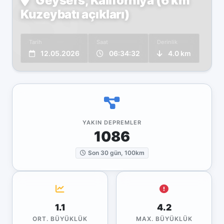
Geysers, Kaliforniya (6 km
Kuzeybatı açıkları)
Tarih
Saat
Derinlik
12.05.2026
06:34:32
4.0 km
YAKIN DEPREMLER
1086
Son 30 gün, 100km
1.1
4.2
ORT. BÜYÜKLÜK
MAX. BÜYÜKLÜK