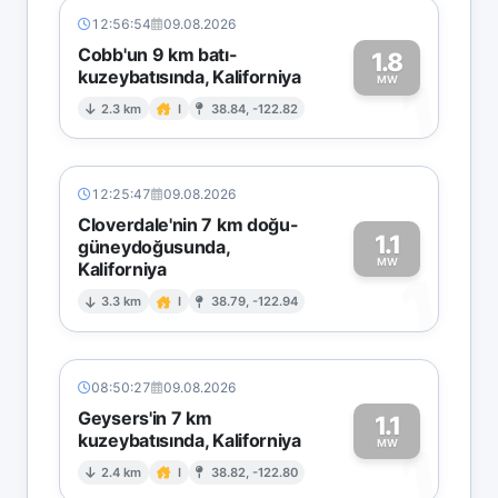
12:56:54
09.08.2026
Cobb'un 9 km batı-
1.8
kuzeybatısında, Kaliforniya
1
MW
2.3 km
I
38.84, -122.82
12:25:47
09.08.2026
Cloverdale'nin 7 km doğu-
1.1
güneydoğusunda,
MW
Kaliforniya
1
3.3 km
I
38.79, -122.94
08:50:27
09.08.2026
Geysers'in 7 km
1.1
kuzeybatısında, Kaliforniya
1
MW
2.4 km
I
38.82, -122.80