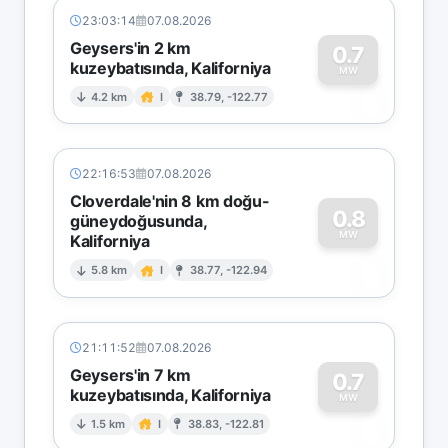
23:03:14
07.08.2026
Geysers'in 2 km
0.7
kuzeybatısında, Kaliforniya
0
MW
4.2 km
I
38.79, -122.77
22:16:53
07.08.2026
Cloverdale'nin 8 km doğu-
0.8
güneydoğusunda,
MW
Kaliforniya
0
5.8 km
I
38.77, -122.94
21:11:52
07.08.2026
Geysers'in 7 km
0.7
kuzeybatısında, Kaliforniya
0
MW
1.5 km
I
38.83, -122.81