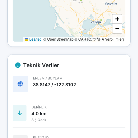
+
−
Leaflet
|
© OpenStreetMap © CARTO, © MTA Yerbilimleri
Teknik Veriler
ENLEM / BOYLAM
38.8147 / -122.8102
DERINLIK
4.0 km
Sığ Odak
EVENT ID