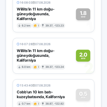
16:08:03
07.08.2026
Willits'in 11 km doğu-
1.8
güneydoğusunda,
MW
Kaliforniya
1
6.2 km
I
39.37, -123.23
16:07:28
07.08.2026
Willits'in 11 km doğu-
2.0
güneydoğusunda,
MW
Kaliforniya
2
6.0 km
I
39.37, -123.24
15:43:40
07.08.2026
Cobb'un 10 km batı-
0.5
kuzeybatısında, Kaliforniya
0
MW
0.7 km
I
38.87, -122.82