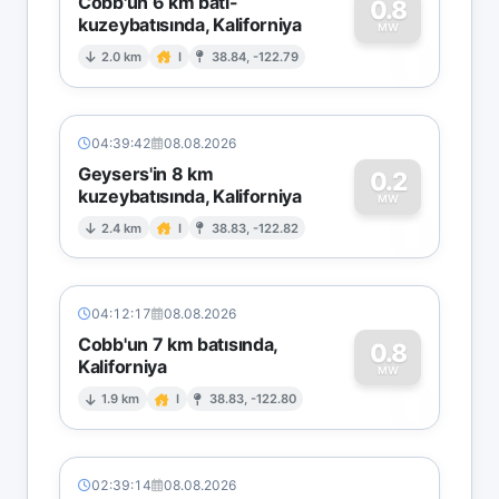
Cobb'un 6 km batı-
0.8
kuzeybatısında, Kaliforniya
0
MW
2.0 km
I
38.84, -122.79
04:39:42
08.08.2026
Geysers'in 8 km
0.2
kuzeybatısında, Kaliforniya
0
MW
2.4 km
I
38.83, -122.82
04:12:17
08.08.2026
Cobb'un 7 km batısında,
0.8
Kaliforniya
0
MW
1.9 km
I
38.83, -122.80
02:39:14
08.08.2026