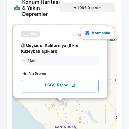
Konum Haritası
& Yakın
1086 Deprem
Depremler
×
0.7 MW
12.05 06:34
Geysers, Kaliforniya (6 km
Kuzeybatı açıkları)
4 km
Ana Deprem
USGS Raporu