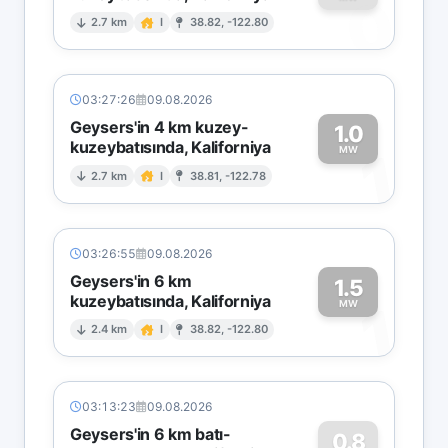
0
2.7 km
I
38.82, -122.80
03:27:26
09.08.2026
Geysers'in 4 km kuzey-
1.0
kuzeybatısında, Kaliforniya
1
MW
2.7 km
I
38.81, -122.78
03:26:55
09.08.2026
Geysers'in 6 km
1.5
kuzeybatısında, Kaliforniya
1
MW
2.4 km
I
38.82, -122.80
03:13:23
09.08.2026
Geysers'in 6 km batı-
0.8