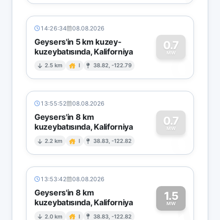
14:26:34
08.08.2026
Geysers'in 5 km kuzey-
0.7
kuzeybatısında, Kaliforniya
0
MW
2.5 km
I
38.82, -122.79
13:55:52
08.08.2026
Geysers'in 8 km
0.7
kuzeybatısında, Kaliforniya
0
MW
2.2 km
I
38.83, -122.82
13:53:42
08.08.2026
Geysers'in 8 km
1.5
kuzeybatısında, Kaliforniya
1
MW
2.0 km
I
38.83, -122.82