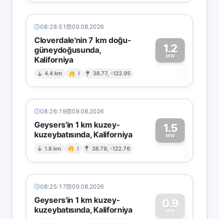
08:28:51
09.08.2026
Cloverdale'nin 7 km doğu-
1.2
güneydoğusunda,
MW
Kaliforniya
1
4.4 km
I
38.77, -122.95
08:26:19
09.08.2026
Geysers'in 1 km kuzey-
1.5
kuzeybatısında, Kaliforniya
1
MW
1.8 km
I
38.78, -122.76
08:25:17
09.08.2026
Geysers'in 1 km kuzey-
0.9
kuzeybatısında, Kaliforniya
MW