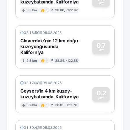
kuzeybatısında, Kaliforniya
0
MW
3.5 km
I
38.80, -122.82
02:18:50
09.08.2026
Cloverdale'nin 12 km doğu-
0.7
kuzeydoğusunda,
MW
Kaliforniya
0
2.5 km
I
38.84, -122.88
02:17:08
09.08.2026
Geysers'in 4 km kuzey-
0.2
kuzeybatısında, Kaliforniya
0
MW
3.2 km
I
38.81, -122.78
01:30:42
09.08.2026