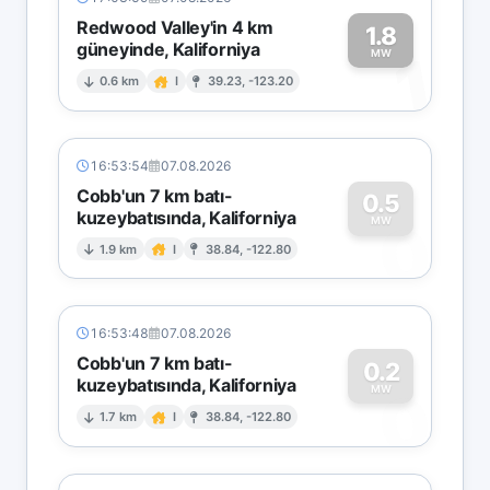
Redwood Valley'in 4 km
1.8
güneyinde, Kaliforniya
1
MW
0.6 km
I
39.23, -123.20
16:53:54
07.08.2026
Cobb'un 7 km batı-
0.5
kuzeybatısında, Kaliforniya
0
MW
1.9 km
I
38.84, -122.80
16:53:48
07.08.2026
Cobb'un 7 km batı-
0.2
kuzeybatısında, Kaliforniya
0
MW
1.7 km
I
38.84, -122.80