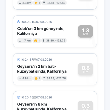
0
3.3 km
I
38.81, -122.82
10:50:01
07.08.2026
Cobb'un 3 km güneyinde,
1.3
Kaliforniya
1
MW
1.7 km
I
38.80, -122.72
10:24:17
07.08.2026
Geysers'in 2 km batı-
0.8
kuzeybatısında, Kaliforniya
0
MW
4.9 km
I
38.78, -122.78
10:20:46
07.08.2026
Geysers'in 8 km
0.3
kuzeybatısında, Kaliforniya
MW