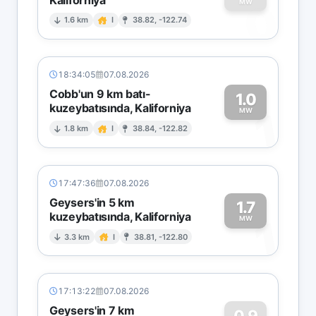
0
MW
1.6 km
I
38.82, -122.74
18:34:05
07.08.2026
Cobb'un 9 km batı-
1.0
kuzeybatısında, Kaliforniya
1
MW
1.8 km
I
38.84, -122.82
17:47:36
07.08.2026
Geysers'in 5 km
1.7
kuzeybatısında, Kaliforniya
1
MW
3.3 km
I
38.81, -122.80
17:13:22
07.08.2026
Geysers'in 7 km
0.9