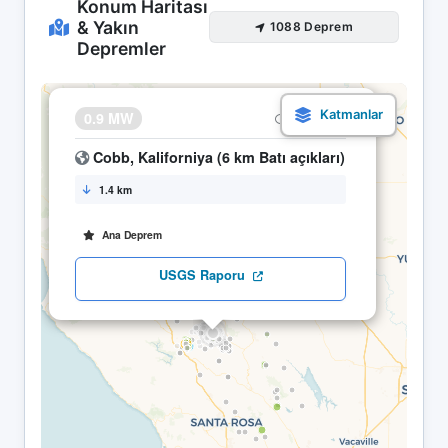
Konum Haritası
& Yakın
1088 Deprem
Depremler
×
0.9 MW
12.05 06:41
Cobb, Kaliforniya (6 km Batı açıkları)
1.4 km
Ana Deprem
USGS Raporu