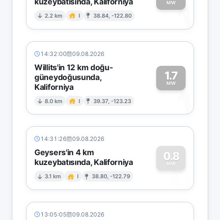
kuzeybatısında, Kaliforniya
1
MW
2.2 km
I
38.84, -122.80
14:32:00
09.08.2026
Willits'in 12 km doğu-
1.7
güneydoğusunda,
MW
Kaliforniya
1
8.0 km
I
39.37, -123.23
14:31:26
09.08.2026
Geysers'in 4 km
0.8
kuzeybatısında, Kaliforniya
0
MW
3.1 km
I
38.80, -122.79
13:05:05
09.08.2026