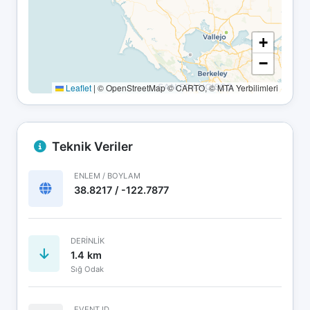
+
−
Leaflet
|
© OpenStreetMap © CARTO, © MTA Yerbilimleri
Teknik Veriler
ENLEM / BOYLAM
38.8217 / -122.7877
DERINLIK
1.4 km
Sığ Odak
EVENT ID