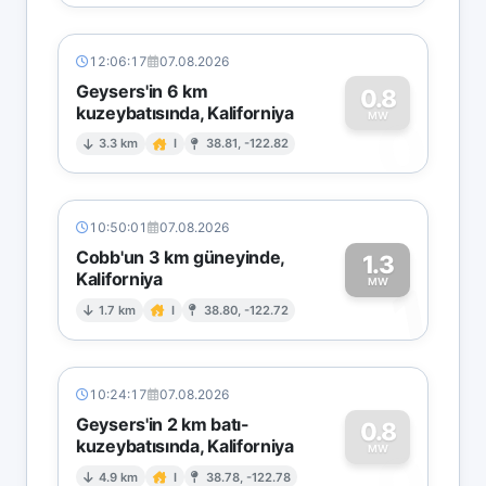
12:06:17
07.08.2026
Geysers'in 6 km
0.8
kuzeybatısında, Kaliforniya
0
MW
3.3 km
I
38.81, -122.82
10:50:01
07.08.2026
Cobb'un 3 km güneyinde,
1.3
Kaliforniya
1
MW
1.7 km
I
38.80, -122.72
10:24:17
07.08.2026
Geysers'in 2 km batı-
0.8
kuzeybatısında, Kaliforniya
0
MW
4.9 km
I
38.78, -122.78