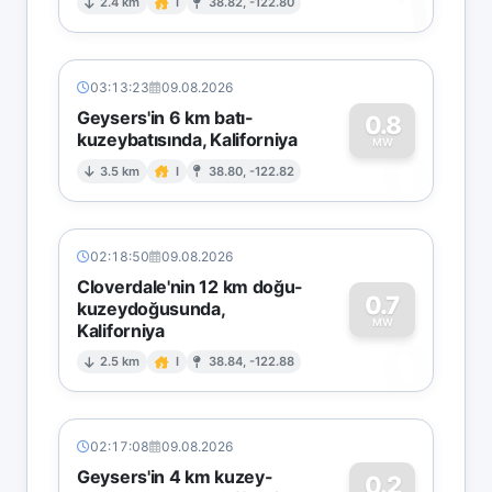
1
2.4 km
I
38.82, -122.80
03:13:23
09.08.2026
Geysers'in 6 km batı-
0.8
kuzeybatısında, Kaliforniya
0
MW
3.5 km
I
38.80, -122.82
02:18:50
09.08.2026
Cloverdale'nin 12 km doğu-
0.7
kuzeydoğusunda,
MW
Kaliforniya
0
2.5 km
I
38.84, -122.88
02:17:08
09.08.2026
Geysers'in 4 km kuzey-
0.2