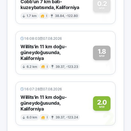
Cobb'un 7 km batı-
0.2
kuzeybatısında, Kaliforniya
0
MW
1.7 km
I
38.84, -122.80
16:08:03
07.08.2026
Willits'in 11 km doğu-
1.8
güneydoğusunda,
MW
Kaliforniya
1
6.2 km
I
39.37, -123.23
16:07:28
07.08.2026
Willits'in 11 km doğu-
2.0
güneydoğusunda,
MW
Kaliforniya
2
6.0 km
I
39.37, -123.24