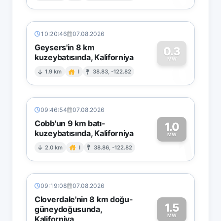
10:20:46
07.08.2026
Geysers'in 8 km
0.3
kuzeybatısında, Kaliforniya
0
MW
1.9 km
I
38.83, -122.82
09:46:54
07.08.2026
Cobb'un 9 km batı-
1.0
kuzeybatısında, Kaliforniya
1
MW
2.0 km
I
38.86, -122.82
09:19:08
07.08.2026
Cloverdale'nin 8 km doğu-
1.5
güneydoğusunda,
MW
Kaliforniya