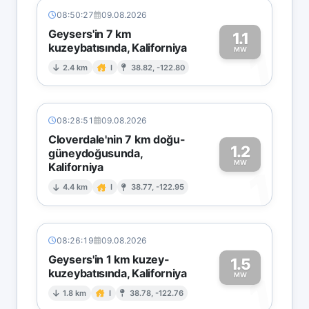
08:50:27
09.08.2026
Geysers'in 7 km
1.1
kuzeybatısında, Kaliforniya
1
MW
2.4 km
I
38.82, -122.80
08:28:51
09.08.2026
Cloverdale'nin 7 km doğu-
1.2
güneydoğusunda,
MW
Kaliforniya
1
4.4 km
I
38.77, -122.95
08:26:19
09.08.2026
Geysers'in 1 km kuzey-
1.5
kuzeybatısında, Kaliforniya
1
MW
1.8 km
I
38.78, -122.76