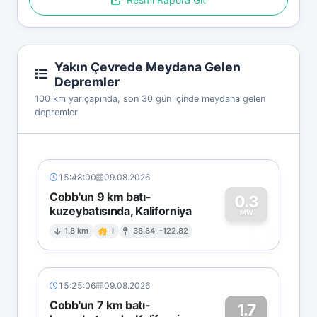
Yakın Çevrede Meydana Gelen
Depremler
100 km yarıçapında, son 30 gün içinde meydana gelen
depremler
15:48:00
09.08.2026
Cobb'un 9 km batı-
0.3
kuzeybatısında, Kaliforniya
0
MW
1.8 km
I
38.84, -122.82
15:25:06
09.08.2026
Cobb'un 7 km batı-
1.7