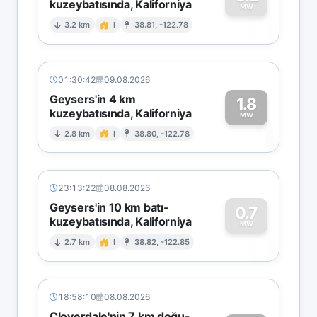
kuzeybatısında, Kaliforniya
0
MW
3.2 km
I
38.81, -122.78
01:30:42
09.08.2026
Geysers'in 4 km
1.8
kuzeybatısında, Kaliforniya
1
MW
2.8 km
I
38.80, -122.78
23:13:22
08.08.2026
Geysers'in 10 km batı-
0.7
kuzeybatısında, Kaliforniya
0
MW
2.7 km
I
38.82, -122.85
18:58:10
08.08.2026
Cloverdale'nin 7 km doğu-