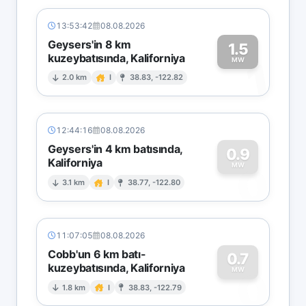
13:53:42
08.08.2026
Geysers'in 8 km
1.5
kuzeybatısında, Kaliforniya
1
MW
2.0 km
I
38.83, -122.82
12:44:16
08.08.2026
Geysers'in 4 km batısında,
0.9
Kaliforniya
0
MW
3.1 km
I
38.77, -122.80
11:07:05
08.08.2026
Cobb'un 6 km batı-
0.7
kuzeybatısında, Kaliforniya
0
MW
1.8 km
I
38.83, -122.79