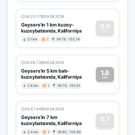
08:25:17
09.08.2026
Geysers'in 1 km kuzey-
0.9
kuzeybatısında, Kaliforniya
0
MW
2.1 km
I
38.78, -122.76
06:28:13
09.08.2026
Geysers'in 5 km batı-
1.6
kuzeybatısında, Kaliforniya
1
MW
2.8 km
I
38.79, -122.81
05:47:44
09.08.2026
Geysers'in 7 km
0.7
kuzeybatısında, Kaliforniya
0
MW
2.4 km
I
38.82, -122.80