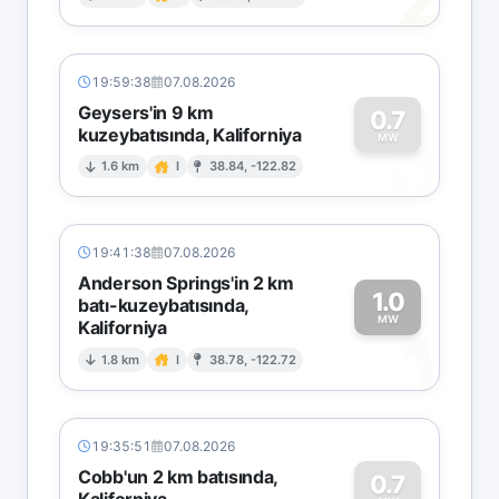
2
19:59:38
07.08.2026
Geysers'in 9 km
0.7
kuzeybatısında, Kaliforniya
0
MW
1.6 km
I
38.84, -122.82
19:41:38
07.08.2026
Anderson Springs'in 2 km
1.0
batı-kuzeybatısında,
MW
Kaliforniya
1
1.8 km
I
38.78, -122.72
19:35:51
07.08.2026
Cobb'un 2 km batısında,
0.7
Kaliforniya