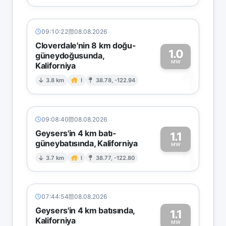
09:10:22
08.08.2026
Cloverdale'nin 8 km doğu-
1.0
güneydoğusunda,
MW
Kaliforniya
1
3.8 km
I
38.78, -122.94
09:08:40
08.08.2026
Geysers'in 4 km batı-
1.1
güneybatısında, Kaliforniya
1
MW
3.7 km
I
38.77, -122.80
07:44:54
08.08.2026
Geysers'in 4 km batısında,
1.1
Kaliforniya
MW