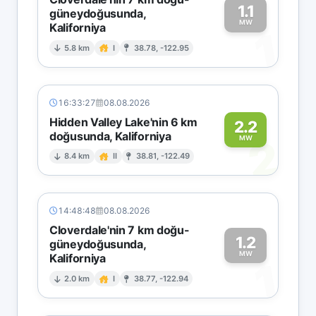
1.1
güneydoğusunda,
MW
Kaliforniya
1
5.8 km
I
38.78, -122.95
16:33:27
08.08.2026
Hidden Valley Lake'nin 6 km
2.2
doğusunda, Kaliforniya
2
MW
8.4 km
II
38.81, -122.49
14:48:48
08.08.2026
Cloverdale'nin 7 km doğu-
1.2
güneydoğusunda,
MW
Kaliforniya
1
2.0 km
I
38.77, -122.94