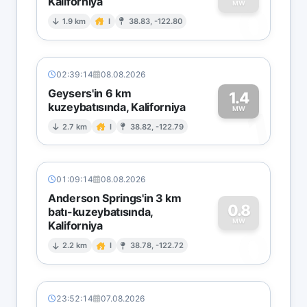
Kaliforniya
0
MW
1.9 km
I
38.83, -122.80
02:39:14
08.08.2026
Geysers'in 6 km
1.4
kuzeybatısında, Kaliforniya
1
MW
2.7 km
I
38.82, -122.79
01:09:14
08.08.2026
Anderson Springs'in 3 km
0.8
batı-kuzeybatısında,
MW
Kaliforniya
0
2.2 km
I
38.78, -122.72
23:52:14
07.08.2026