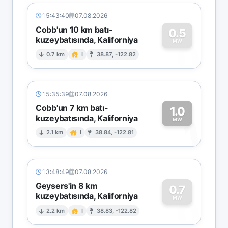
15:43:40
07.08.2026
Cobb'un 10 km batı-
0.5
kuzeybatısında, Kaliforniya
0
MW
0.7 km
I
38.87, -122.82
15:35:39
07.08.2026
Cobb'un 7 km batı-
1.0
kuzeybatısında, Kaliforniya
1
MW
2.1 km
I
38.84, -122.81
13:48:49
07.08.2026
Geysers'in 8 km
0.7
kuzeybatısında, Kaliforniya
0
MW
2.2 km
I
38.83, -122.82