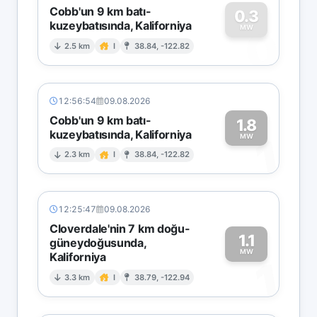
Cobb'un 9 km batı-
0.3
kuzeybatısında, Kaliforniya
0
MW
2.5 km
I
38.84, -122.82
12:56:54
09.08.2026
Cobb'un 9 km batı-
1.8
kuzeybatısında, Kaliforniya
1
MW
2.3 km
I
38.84, -122.82
12:25:47
09.08.2026
Cloverdale'nin 7 km doğu-
1.1
güneydoğusunda,
MW
Kaliforniya
1
3.3 km
I
38.79, -122.94