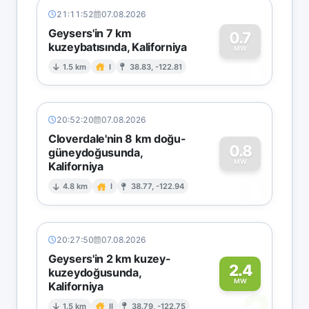
21:11:52
07.08.2026
Geysers'in 7 km
0.7
kuzeybatısında, Kaliforniya
0
MW
1.5 km
I
38.83, -122.81
20:52:20
07.08.2026
Cloverdale'nin 8 km doğu-
0.8
güneydoğusunda,
MW
Kaliforniya
0
4.8 km
I
38.77, -122.94
20:27:50
07.08.2026
Geysers'in 2 km kuzey-
2.4
kuzeydoğusunda,
MW
Kaliforniya
1.5 km
II
38.79, -122.75