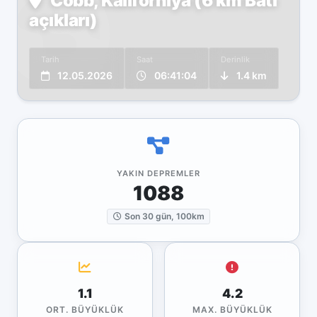
Cobb, Kaliforniya (6 km Batı
açıkları)
Tarih
Saat
Derinlik
12.05.2026
06:41:04
1.4 km
YAKIN DEPREMLER
1088
Son 30 gün, 100km
1.1
4.2
ORT. BÜYÜKLÜK
MAX. BÜYÜKLÜK