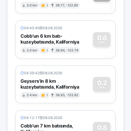
1
3.0 km
I
38.77, -122.80
04:45:40
08.08.2026
Cobb'un 6 km batı-
0.8
kuzeybatısında, Kaliforniya
0
MW
2.0 km
I
38.84, -122.79
04:39:42
08.08.2026
Geysers'in 8 km
0.2
kuzeybatısında, Kaliforniya
0
MW
2.4 km
I
38.83, -122.82
04:12:17
08.08.2026
Cobb'un 7 km batısında,
0.8