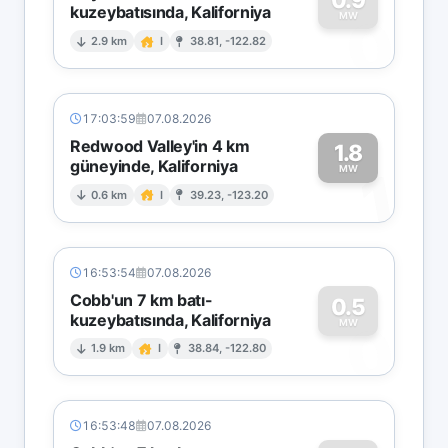
kuzeybatısında, Kaliforniya
0
MW
2.9 km
I
38.81, -122.82
17:03:59
07.08.2026
Redwood Valley'in 4 km
1.8
güneyinde, Kaliforniya
1
MW
0.6 km
I
39.23, -123.20
16:53:54
07.08.2026
Cobb'un 7 km batı-
0.5
kuzeybatısında, Kaliforniya
0
MW
1.9 km
I
38.84, -122.80
16:53:48
07.08.2026