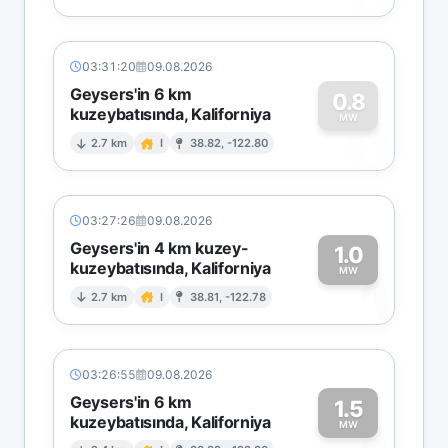
03:31:20
09.08.2026
Geysers'in 6 km
0.8
kuzeybatısında, Kaliforniya
0
MW
2.7 km
I
38.82, -122.80
03:27:26
09.08.2026
Geysers'in 4 km kuzey-
1.0
kuzeybatısında, Kaliforniya
1
MW
2.7 km
I
38.81, -122.78
03:26:55
09.08.2026
Geysers'in 6 km
1.5
kuzeybatısında, Kaliforniya
MW