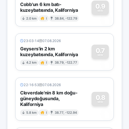
Cobb'un 6 km batı-
0.9
kuzeybatısında, Kaliforniya
0
MW
2.0 km
I
38.84, -122.79
23:03:14
07.08.2026
Geysers'in 2 km
0.7
kuzeybatısında, Kaliforniya
0
MW
4.2 km
I
38.79, -122.77
22:16:53
07.08.2026
Cloverdale'nin 8 km doğu-
0.8
güneydoğusunda,
MW
Kaliforniya
0
5.8 km
I
38.77, -122.94