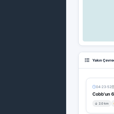
Yakın Çevre
04:23:52
Cobb'un 6 
2.0 km