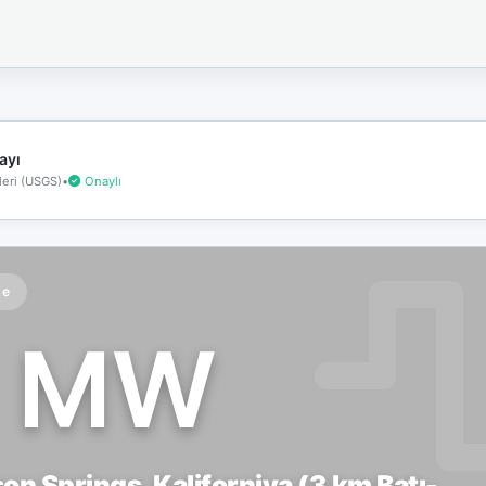
İnternet
bağlantınız
koptu!
Çevrimdışı
moddasınız.
ayı
eri (USGS)
•
Onaylı
te
1 MW
n Springs, Kaliforniya (3 km Batı-