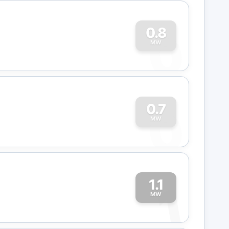
0
0.8
MW
0
0.7
MW
1.1
1
MW