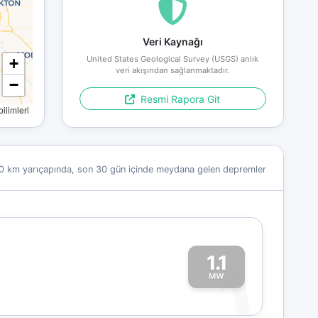
Veri Kaynağı
United States Geological Survey (USGS) anlık
+
veri akışından sağlanmaktadır.
−
Resmi Rapora Git
limleri
0 km yarıçapında, son 30 gün içinde meydana gelen depremler
1.1
1
MW