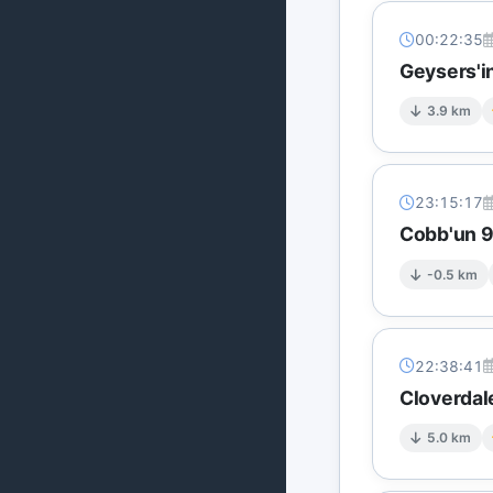
00:22:35
Geysers'i
3.9 km
23:15:17
Cobb'un 9 
-0.5 km
22:38:41
Cloverdal
5.0 km