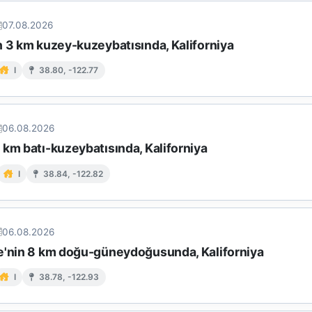
07.08.2026
n 3 km kuzey-kuzeybatısında, Kaliforniya
I
38.80, -122.77
06.08.2026
km batı-kuzeybatısında, Kaliforniya
I
38.84, -122.82
06.08.2026
e'nin 8 km doğu-güneydoğusunda, Kaliforniya
I
38.78, -122.93