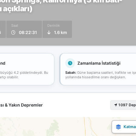
 açıkları)
Saat
Derinlik
6
08:22:31
1.6 km
end
Zamanlama İstatistiği
 büyüğü 4.2 şiddetindeydi. Bu
Sabah:
Güne başlama saatleri, trafikte ve iş
çı olabilir.
yollarında hissedilme oranı değişken.
sı & Yakın Depremler
1097 De