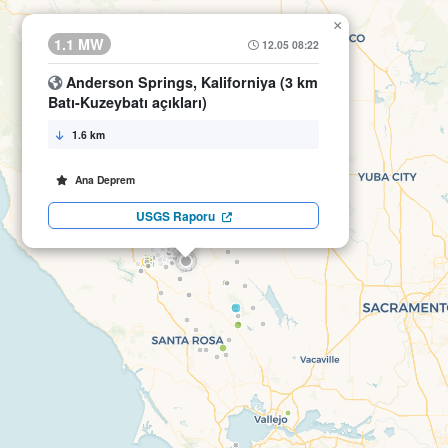
×
1.1 MW
12.05 08:22
Anderson Springs, Kaliforniya (3 km
Batı-Kuzeybatı açıkları)
1.6 km
Ana Deprem
USGS Raporu