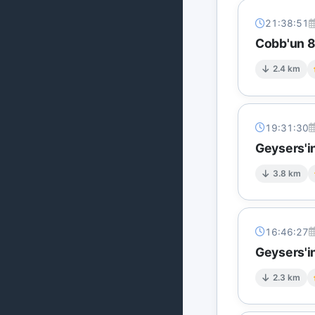
21:38:51
Cobb'un 8 
2.4 km
19:31:30
Geysers'i
3.8 km
16:46:27
Geysers'in
2.3 km