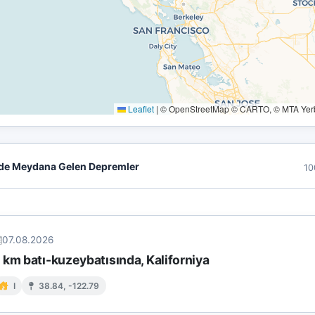
Leaflet
|
© OpenStreetMap © CARTO, © MTA Yerbi
de Meydana Gelen Depremler
10
07.08.2026
km batı-kuzeybatısında, Kaliforniya
I
38.84, -122.79