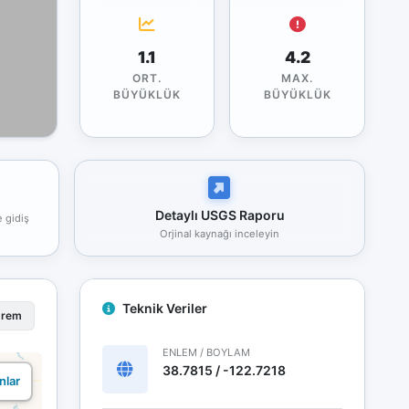
1.1
4.2
ORT.
MAX.
BÜYÜKLÜK
BÜYÜKLÜK
Detaylı USGS Raporu
e gidiş
Orjinal kaynağı inceleyin
Teknik Veriler
prem
ENLEM / BOYLAM
38.7815 / -122.7218