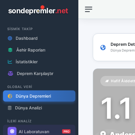
sondepremler
.net
SİSMİK TAKİP
Dashboard
Deprem Det
Åehir Raporları
Dünya Depreml
İstatistikler
Deprem Karşılaştır
Hafif Åiddet
GLOBAL VERİ
1.
Dünya Depremleri
Dünya Analizi
İLERİ ANALİZ
AI Laboratuvarı
PRO
Anderso