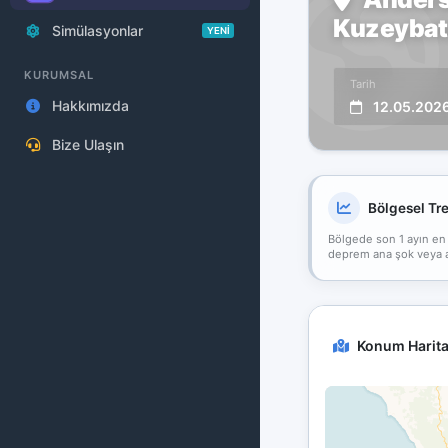
Kuzeybatı
Simülasyonlar
YENİ
KURUMSAL
Tarih
Hakkımızda
12.05.202
Bize Ulaşın
Bölgesel Tr
Bölgede son 1 ayın en
deprem ana şok veya art
Konum Harita