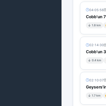
04:05:56
Cobb'un 7 
1.8 km
02:14:30
Cobb'un 3
0.4 km
02:10:07
Geysers'in
1.7 km