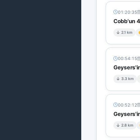
01:20:35
Cobb'un 4 
2.1 km
00:54:15
Geysers'in
3.3 km
00:52:12
Geysers'in
2.8 km