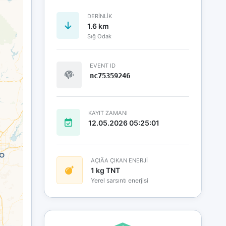
DERINLIK
1.6 km
Sığ Odak
EVENT ID
nc75359246
KAYIT ZAMANI
12.05.2026 05:25:01
AÇIÄA ÇIKAN ENERJİ
1 kg TNT
Yerel sarsıntı enerjisi