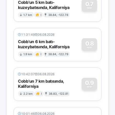
Cobb'un 5 km batı-
0.7
kuzeybatısında, Kaliforniya
0
MW
1.7 km
I
38.84, -122.78
11:31:49
06.08.2026
Cobb'un 6 km batı-
0.8
kuzeybatısında, Kaliforniya
0
MW
1.9 km
I
38.84, -122.79
10:42:07
06.08.2026
Cobb'un 7 km batısında,
0.9
Kaliforniya
0
MW
2.2 km
I
38.83, -122.81
10:01:46
06.08.2026