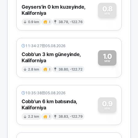
Geysers'in 0 km kuzeyinde,
0.8
Kaliforniya
0
MW
0.9 km
I
38.78, -122.76
11:34:27
05.08.2026
Cobb'un 3 km güneyinde,
1.0
Kaliforniya
1
MW
2.8 km
I
38.80, -122.72
10:35:38
05.08.2026
Cobb'un 6 km batısında,
0.9
Kaliforniya
0
MW
2.2 km
I
38.83, -122.79