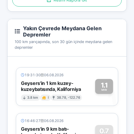
Yakın Çevrede Meydana Gelen
Depremler
100 km yarıçapında, son 30 gün içinde meydana gelen
depremler
19:31:30
06.08.2026
Geysers'in 1 km kuzey-
1.1
kuzeybatısında, Kaliforniya
1
MW
3.8 km
I
38.78, -122.76
16:46:27
06.08.2026
Geysers'in 9 km batı-
0.7