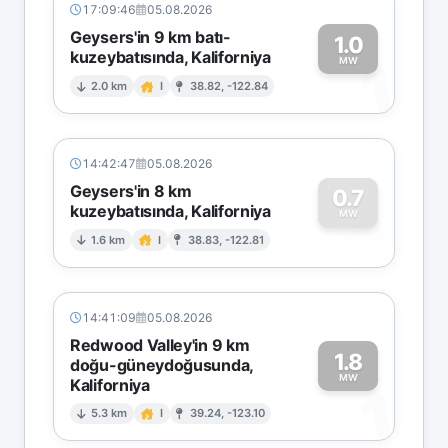
17:09:46
05.08.2026
Geysers'in 9 km batı-
1.0
kuzeybatısında, Kaliforniya
1
MW
2.0 km
I
38.82, -122.84
14:42:47
05.08.2026
Geysers'in 8 km
0.7
kuzeybatısında, Kaliforniya
0
MW
1.6 km
I
38.83, -122.81
14:41:09
05.08.2026
Redwood Valley'in 9 km
1.8
doğu-güneydoğusunda,
MW
Kaliforniya
1
5.3 km
I
39.24, -123.10