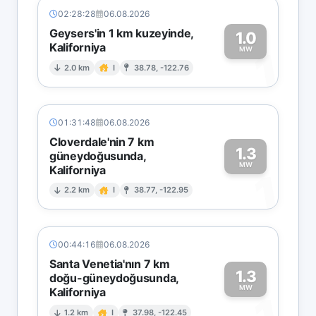
02:28:28
06.08.2026
Geysers'in 1 km kuzeyinde,
1.0
Kaliforniya
1
MW
2.0 km
I
38.78, -122.76
01:31:48
06.08.2026
Cloverdale'nin 7 km
1.3
güneydoğusunda,
MW
Kaliforniya
1
2.2 km
I
38.77, -122.95
00:44:16
06.08.2026
Santa Venetia'nın 7 km
1.3
doğu-güneydoğusunda,
MW
Kaliforniya
1.2 km
I
37.98, -122.45