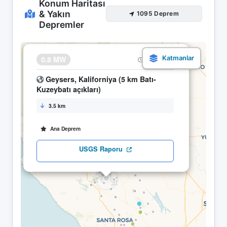
Konum Haritası
& Yakın
1095 Deprem
Depremler
×
0.8 MW
12.05 10:26
Geysers, Kaliforniya (5 km Batı-
Kuzeybatı açıkları)
3.5 km
Ana Deprem
USGS Raporu