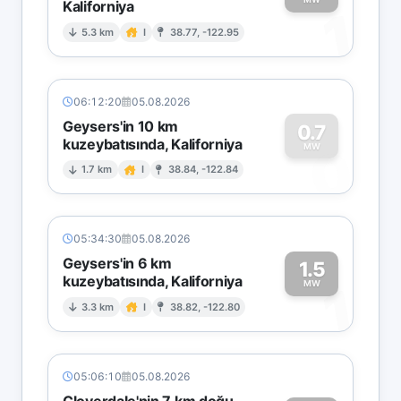
Kaliforniya
1
5.3 km
I
38.77, -122.95
06:12:20
05.08.2026
Geysers'in 10 km
0.7
kuzeybatısında, Kaliforniya
0
MW
1.7 km
I
38.84, -122.84
05:34:30
05.08.2026
Geysers'in 6 km
1.5
kuzeybatısında, Kaliforniya
1
MW
3.3 km
I
38.82, -122.80
05:06:10
05.08.2026
Cloverdale'nin 7 km doğu-