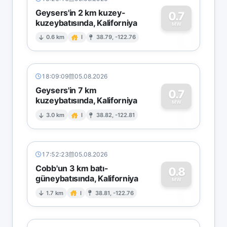
Geysers'in 2 km kuzey-
0.7
kuzeybatısında, Kaliforniya
0
MW
0.6 km
I
38.79, -122.76
18:09:09
05.08.2026
Geysers'in 7 km
0.7
kuzeybatısında, Kaliforniya
0
MW
3.0 km
I
38.82, -122.81
17:52:23
05.08.2026
Cobb'un 3 km batı-
0.8
güneybatısında, Kaliforniya
0
MW
1.7 km
I
38.81, -122.76