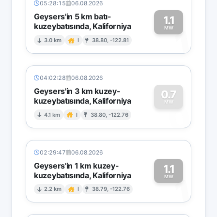
05:28:15
06.08.2026
Geysers'in 5 km batı-
1.1
kuzeybatısında, Kaliforniya
1
MW
3.0 km
I
38.80, -122.81
04:02:28
06.08.2026
Geysers'in 3 km kuzey-
0.7
kuzeybatısında, Kaliforniya
0
MW
4.1 km
I
38.80, -122.76
02:29:47
06.08.2026
Geysers'in 1 km kuzey-
1.1
kuzeybatısında, Kaliforniya
1
MW
2.2 km
I
38.79, -122.76