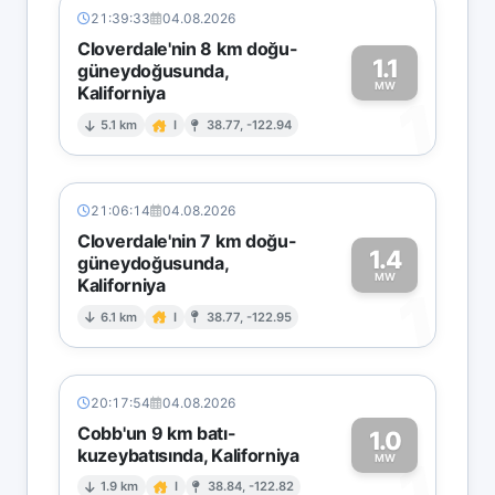
21:39:33
04.08.2026
Cloverdale'nin 8 km doğu-
1.1
güneydoğusunda,
MW
Kaliforniya
1
5.1 km
I
38.77, -122.94
21:06:14
04.08.2026
Cloverdale'nin 7 km doğu-
1.4
güneydoğusunda,
MW
Kaliforniya
1
6.1 km
I
38.77, -122.95
20:17:54
04.08.2026
Cobb'un 9 km batı-
1.0
kuzeybatısında, Kaliforniya
1
MW
1.9 km
I
38.84, -122.82