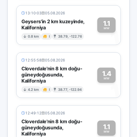
13:10:03
05.08.2026
Geysers'in 2 km kuzeyinde,
1.1
Kaliforniya
1
MW
0.8 km
I
38.79, -122.76
12:55:58
05.08.2026
Cloverdale'nin 8 km doğu-
1.4
güneydoğusunda,
MW
Kaliforniya
1
4.2 km
I
38.77, -122.94
12:49:12
05.08.2026
Cloverdale'nin 8 km doğu-
1.1
güneydoğusunda,
MW
Kaliforniya