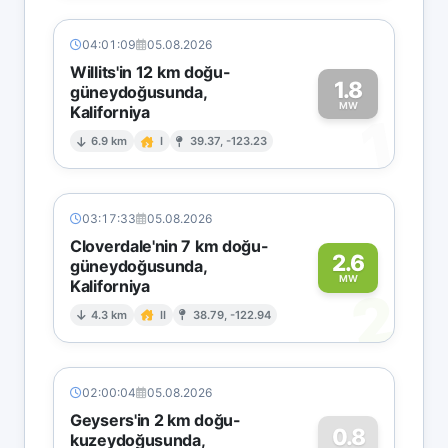
04:01:09
05.08.2026
Willits'in 12 km doğu-
1.8
güneydoğusunda,
MW
Kaliforniya
1
6.9 km
I
39.37, -123.23
03:17:33
05.08.2026
Cloverdale'nin 7 km doğu-
2.6
güneydoğusunda,
MW
Kaliforniya
2
4.3 km
II
38.79, -122.94
02:00:04
05.08.2026
Geysers'in 2 km doğu-
0.8
kuzeydoğusunda,