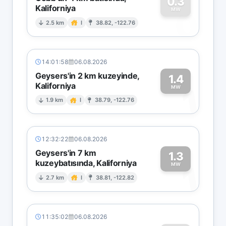
0.3
Kaliforniya
0
MW
2.5 km
I
38.82, -122.76
14:01:58
06.08.2026
Geysers'in 2 km kuzeyinde,
1.4
Kaliforniya
1
MW
1.9 km
I
38.79, -122.76
12:32:22
06.08.2026
Geysers'in 7 km
1.3
kuzeybatısında, Kaliforniya
1
MW
2.7 km
I
38.81, -122.82
11:35:02
06.08.2026