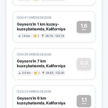
1
00:41:09
06.08.2026
Geysers'in 1 km kuzey-
1.6
kuzeybatısında, Kaliforniya
1
MW
1.8 km
I
38.78, -122.76
00:29:36
06.08.2026
Geysers'in 7 km
0.8
kuzeybatısında, Kaliforniya
0
MW
3.0 km
I
38.82, -122.81
23:23:49
05.08.2026
Geysers'in 6 km
1.1
kuzeybatısında, Kaliforniya
MW