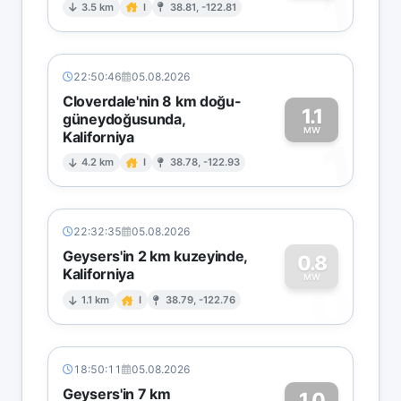
1
3.5 km
I
38.81, -122.81
22:50:46
05.08.2026
Cloverdale'nin 8 km doğu-
1.1
güneydoğusunda,
MW
Kaliforniya
1
4.2 km
I
38.78, -122.93
22:32:35
05.08.2026
Geysers'in 2 km kuzeyinde,
0.8
Kaliforniya
0
MW
1.1 km
I
38.79, -122.76
18:50:11
05.08.2026
Geysers'in 7 km
1.0