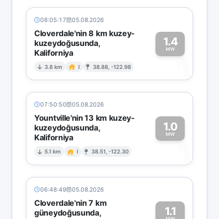
08:05:17
05.08.2026
Cloverdale'nin 8 km kuzey-
1.4
kuzeydoğusunda,
MW
Kaliforniya
1
3.8 km
I
38.88, -122.98
07:50:50
05.08.2026
Yountville'nin 13 km kuzey-
1.0
kuzeydoğusunda,
MW
Kaliforniya
1
5.1 km
I
38.51, -122.30
06:48:49
05.08.2026
Cloverdale'nin 7 km
1.1
güneydoğusunda,
MW