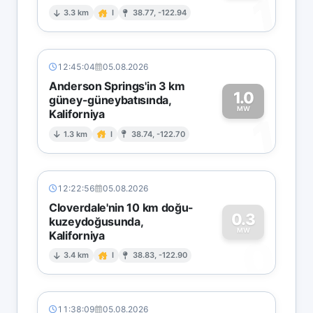
1
3.3 km
I
38.77, -122.94
12:45:04
05.08.2026
Anderson Springs'in 3 km
1.0
güney-güneybatısında,
MW
Kaliforniya
1
1.3 km
I
38.74, -122.70
12:22:56
05.08.2026
Cloverdale'nin 10 km doğu-
0.3
kuzeydoğusunda,
MW
Kaliforniya
0
3.4 km
I
38.83, -122.90
11:38:09
05.08.2026