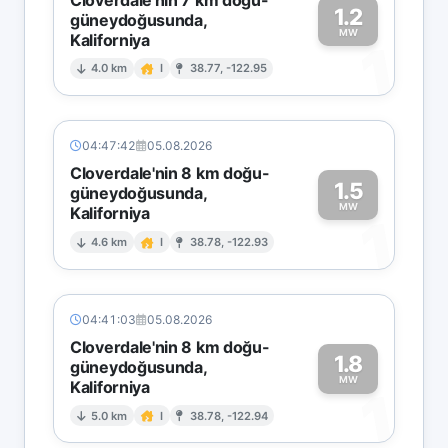
1.2
güneydoğusunda,
MW
Kaliforniya
1
4.0 km
I
38.77, -122.95
04:47:42
05.08.2026
Cloverdale'nin 8 km doğu-
1.5
güneydoğusunda,
MW
Kaliforniya
1
4.6 km
I
38.78, -122.93
04:41:03
05.08.2026
Cloverdale'nin 8 km doğu-
1.8
güneydoğusunda,
MW
Kaliforniya
1
5.0 km
I
38.78, -122.94