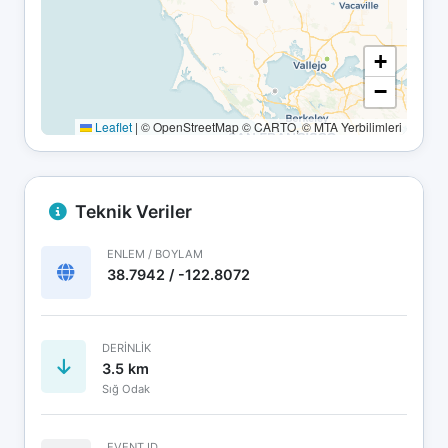
+
−
Leaflet
|
© OpenStreetMap © CARTO, © MTA Yerbilimleri
Teknik Veriler
ENLEM / BOYLAM
38.7942 / -122.8072
DERINLIK
3.5 km
Sığ Odak
EVENT ID