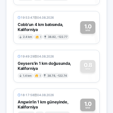
19:53:47
04.08.2026
Cobb'un 4 km batısında,
1.0
Kaliforniya
1
MW
2.4 km
I
38.82, -122.77
19:49:29
04.08.2026
Geysers'in 1 km doğusunda,
0.8
Kaliforniya
0
MW
1.4 km
I
38.78, -122.74
18:17:58
04.08.2026
Angwin'in 1 km güneyinde,
1.0
Kaliforniya
MW