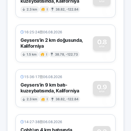
kuzeybatısında, Kaliforniya
0
MW
2.3 km
I
38.82, -122.84
16:25:24
06.08.2026
Geysers'in 2 km doğusunda,
0.8
Kaliforniya
0
MW
1.5 km
I
38.78, -122.73
15:36:17
06.08.2026
Geysers'in 9 km batı-
0.9
kuzeybatısında, Kaliforniya
0
MW
2.3 km
I
38.82, -122.84
14:27:38
06.08.2026
Cobb'un 4 km batısında,