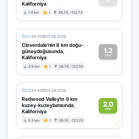
MW
Kaliforniya
0
1.4 km
I
38.79, -122.73
01:49:35
05.08.2026
Cloverdale'nin 8 km doğu-
1.2
güneydoğusunda,
MW
Kaliforniya
1
4.8 km
I
38.78, -122.93
23:43:40
04.08.2026
Redwood Valley'in 9 km
2.0
kuzey-kuzeybatısında,
MW
Kaliforniya
2
5.3 km
I
39.35, -123.23