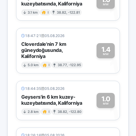
kuzeybatısında, Kaliforniya
1
MW
3.1 km
I
38.82, -122.81
18:47:21
05.08.2026
Cloverdale'nin 7 km
1.4
güneydoğusunda,
MW
Kaliforniya
1
5.0 km
I
38.77, -122.95
18:44:35
05.08.2026
Geysers'in 6 km kuzey-
1.0
kuzeybatısında, Kaliforniya
1
MW
2.8 km
I
38.82, -122.80
18:26:16
05.08.2026