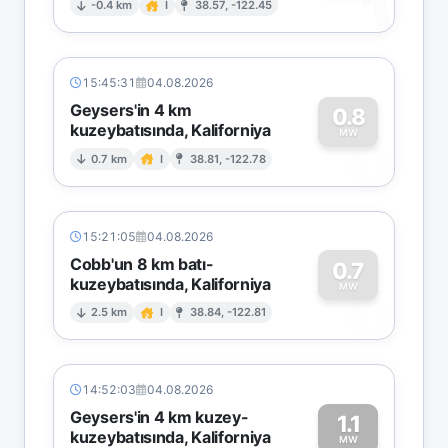
1
-0.4 km
I
38.57, -122.45
15:45:31
04.08.2026
Geysers'in 4 km
0.8
kuzeybatısında, Kaliforniya
0
MW
0.7 km
I
38.81, -122.78
15:21:05
04.08.2026
Cobb'un 8 km batı-
0.7
kuzeybatısında, Kaliforniya
0
MW
2.5 km
I
38.84, -122.81
14:52:03
04.08.2026
Geysers'in 4 km kuzey-
1.1
kuzeybatısında, Kaliforniya
MW