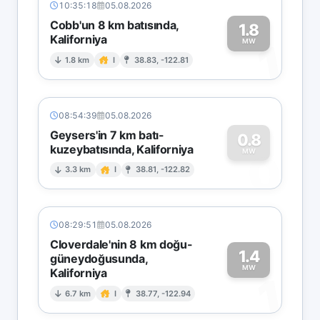
10:35:18
05.08.2026
Cobb'un 8 km batısında,
1.8
Kaliforniya
1
MW
1.8 km
I
38.83, -122.81
08:54:39
05.08.2026
Geysers'in 7 km batı-
0.8
kuzeybatısında, Kaliforniya
0
MW
3.3 km
I
38.81, -122.82
08:29:51
05.08.2026
Cloverdale'nin 8 km doğu-
1.4
güneydoğusunda,
MW
Kaliforniya
1
6.7 km
I
38.77, -122.94