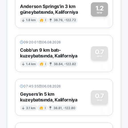
Anderson Springs'in 3 km
1.2
güneybatısında, Kaliforniya
1
MW
1.8 km
I
38.76, -122.72
09:20:01
06.08.2026
Cobb'un 9 km batı-
0.7
kuzeybatısında, Kaliforniya
0
MW
1.4 km
I
38.84, -122.82
07:45:35
06.08.2026
Geysers'in 5 km
0.7
kuzeybatısında, Kaliforniya
0
MW
3.1 km
I
38.81, -122.80