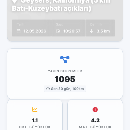
Geysers, Kaliforniya (5 km
Batı-Kuzeybatı açıkları)
Tarih
Saat
Derinlik
12.05.2026
10:26:57
3.5 km
YAKIN DEPREMLER
1095
Son 30 gün, 100km
1.1
4.2
ORT. BÜYÜKLÜK
MAX. BÜYÜKLÜK