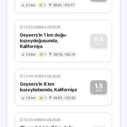
1
2.1 km
I
38.81, -122.77
13:55:29
04.08.2026
Geysers'in 1 km doğu-
0.8
kuzeydoğusunda,
MW
Kaliforniya
0
1.0 km
I
38.78, -122.74
13:44:35
04.08.2026
Geysers'in 8 km
1.5
kuzeybatısında, Kaliforniya
1
MW
1.6 km
I
38.83, -122.82
13:25:40
04.08.2026