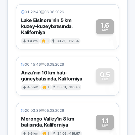
01:22:40
06.08.2026
Lake Elsinore'nin 5 km
1.6
kuzey-kuzeybatısında,
MW
Kaliforniya
1
1.4 km
I
33.71, -117.34
00:15:46
06.08.2026
Anza'nın 10 km batı-
0.5
güneybatısında, Kaliforniya
0
MW
4.5 km
I
33.51, -116.76
20:03:39
05.08.2026
Morongo Valley'in 8 km
1.1
batısında, Kaliforniya
MW
9.6 km
I
34.03, -116.67