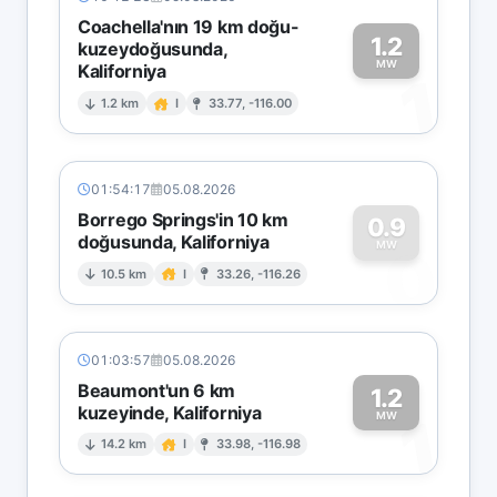
Coachella'nın 19 km doğu-
1.2
kuzeydoğusunda,
MW
Kaliforniya
1
1.2 km
I
33.77, -116.00
01:54:17
05.08.2026
Borrego Springs'in 10 km
0.9
doğusunda, Kaliforniya
0
MW
10.5 km
I
33.26, -116.26
01:03:57
05.08.2026
Beaumont'un 6 km
1.2
kuzeyinde, Kaliforniya
1
MW
14.2 km
I
33.98, -116.98