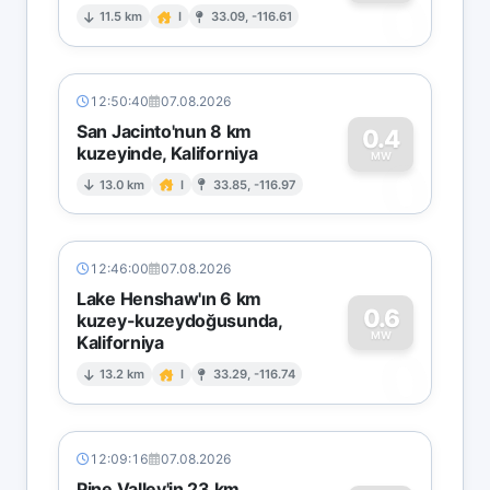
0
11.5 km
I
33.09, -116.61
12:50:40
07.08.2026
San Jacinto'nun 8 km
0.4
kuzeyinde, Kaliforniya
0
MW
13.0 km
I
33.85, -116.97
12:46:00
07.08.2026
Lake Henshaw'ın 6 km
0.6
kuzey-kuzeydoğusunda,
MW
Kaliforniya
0
13.2 km
I
33.29, -116.74
12:09:16
07.08.2026
Pine Valley'in 23 km