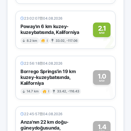
23:02:07
04.08.2026
Poway'ın 6 km kuzey-
2.1
kuzeybatısında, Kaliforniya
2
MW
8.2 km
I
33.02, -117.06
22:56:18
04.08.2026
Borrego Springs'in 19 km
1.0
kuzey-kuzeybatısında,
MW
Kaliforniya
1
14.7 km
I
33.42, -116.43
22:45:57
04.08.2026
Anza'nın 22 km doğu-
1.4
güneydoğusunda,