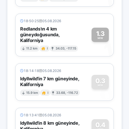
1
18:50:25
05.08.2026
Redlands'ın 4 km
1.3
güneydoğusunda,
MW
Kaliforniya
1
11.2 km
I
34.03, -117.15
18:14:18
05.08.2026
Idyllwild'in 7 km güneyinde,
0.3
Kaliforniya
0
MW
15.9 km
I
33.68, -116.72
18:13:41
05.08.2026
Idyllwild'in 8 km güneyinde,
0.4
Kaliforniya