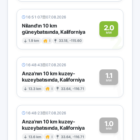
16:51:07
07.08.2026
Niland'ın 10 km
2.0
güneybatısında, Kaliforniya
2
MW
1.9 km
I
33.18, -115.60
16:48:43
07.08.2026
Anza'nın 10 km kuzey-
1.1
kuzeybatısında, Kaliforniya
1
MW
13.3 km
I
33.64, -116.71
16:48:23
07.08.2026
Anza'nın 10 km kuzey-
1.0
kuzeybatısında, Kaliforniya
1
MW
13.6 km
I
33.64, -116.71