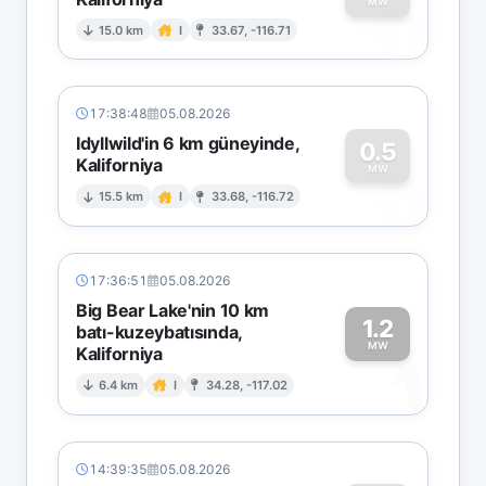
0
MW
15.0 km
I
33.67, -116.71
17:38:48
05.08.2026
Idyllwild'in 6 km güneyinde,
0.5
Kaliforniya
0
MW
15.5 km
I
33.68, -116.72
17:36:51
05.08.2026
Big Bear Lake'nin 10 km
1.2
batı-kuzeybatısında,
MW
Kaliforniya
1
6.4 km
I
34.28, -117.02
14:39:35
05.08.2026