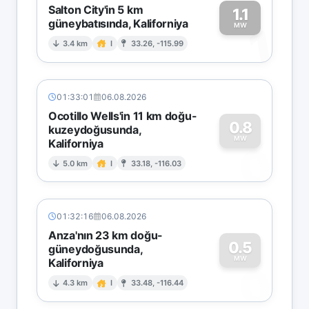
Salton City'in 5 km
1.1
güneybatısında, Kaliforniya
1
MW
3.4 km
I
33.26, -115.99
01:33:01
06.08.2026
Ocotillo Wells'in 11 km doğu-
0.8
kuzeydoğusunda,
MW
Kaliforniya
0
5.0 km
I
33.18, -116.03
01:32:16
06.08.2026
Anza'nın 23 km doğu-
0.5
güneydoğusunda,
MW
Kaliforniya
0
4.3 km
I
33.48, -116.44