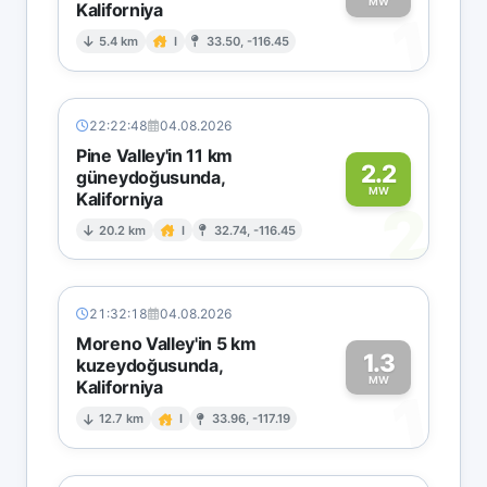
MW
Kaliforniya
1
5.4 km
I
33.50, -116.45
22:22:48
04.08.2026
Pine Valley'in 11 km
2.2
güneydoğusunda,
MW
Kaliforniya
2
20.2 km
I
32.74, -116.45
21:32:18
04.08.2026
Moreno Valley'in 5 km
1.3
kuzeydoğusunda,
MW
Kaliforniya
1
12.7 km
I
33.96, -117.19