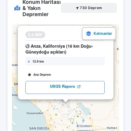
Konum Haritası
& Yakın
730 Deprem
Depremler
×
0.6 MW
12.05 15:39
Anza, Kaliforniya (16 km Doğu-
Güneydoğu açıkları)
12.9 km
Ana Deprem
USGS Raporu