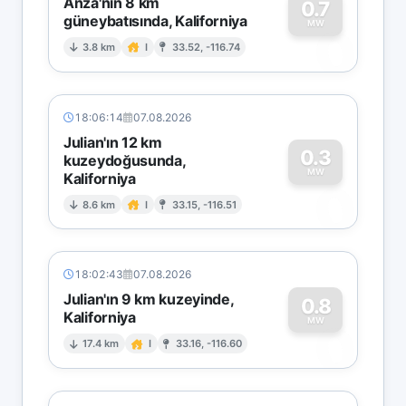
Anza'nın 8 km
0.7
güneybatısında, Kaliforniya
0
MW
3.8 km
I
33.52, -116.74
18:06:14
07.08.2026
Julian'ın 12 km
0.3
kuzeydoğusunda,
MW
Kaliforniya
0
8.6 km
I
33.15, -116.51
18:02:43
07.08.2026
Julian'ın 9 km kuzeyinde,
0.8
Kaliforniya
0
MW
17.4 km
I
33.16, -116.60