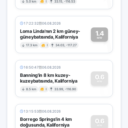
1
5.0 km
I
33.15, -116.53
17:22:32
06.08.2026
Loma Linda'nın 2 km güney-
1.4
güneybatısında, Kaliforniya
1
MW
17.3 km
I
34.03, -117.27
16:50:47
06.08.2026
Banning'in 8 km kuzey-
0.6
kuzeybatısında, Kaliforniya
0
MW
8.5 km
I
33.99, -116.90
13:15:53
06.08.2026
Borrego Springs'in 4 km
0.6
doğusunda, Kaliforniya
MW