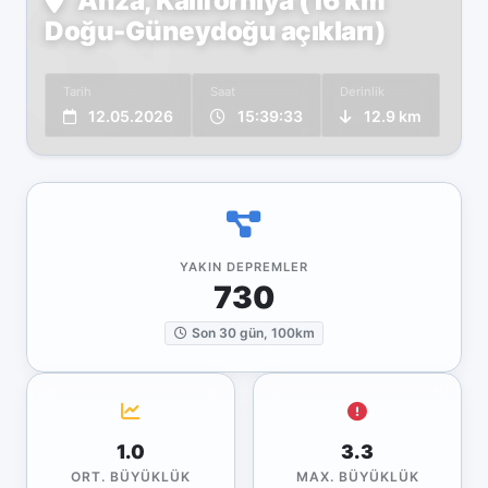
Anza, Kaliforniya (16 km
Doğu-Güneydoğu açıkları)
Tarih
Saat
Derinlik
12.05.2026
15:39:33
12.9 km
YAKIN DEPREMLER
730
Son 30 gün, 100km
1.0
3.3
ORT. BÜYÜKLÜK
MAX. BÜYÜKLÜK