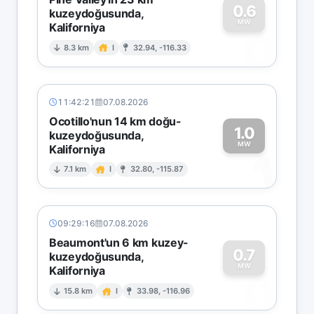
0.6
kuzeydoğusunda,
MW
Kaliforniya
0
8.3 km
I
32.94, -116.33
11:42:21
07.08.2026
Ocotillo'nun 14 km doğu-
1.0
kuzeydoğusunda,
MW
Kaliforniya
1
7.1 km
I
32.80, -115.87
09:29:16
07.08.2026
Beaumont'un 6 km kuzey-
0.7
kuzeydoğusunda,
MW
Kaliforniya
0
15.8 km
I
33.98, -116.96