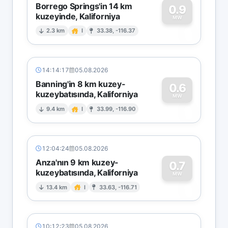
Borrego Springs'in 14 km
0.9
kuzeyinde, Kaliforniya
0
MW
2.3 km
I
33.38, -116.37
14:14:17
05.08.2026
Banning'in 8 km kuzey-
0.6
kuzeybatısında, Kaliforniya
0
MW
9.4 km
I
33.99, -116.90
12:04:24
05.08.2026
Anza'nın 9 km kuzey-
0.7
kuzeybatısında, Kaliforniya
0
MW
13.4 km
I
33.63, -116.71
10:12:23
05.08.2026