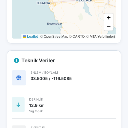
+
−
Leaflet
|
© OpenStreetMap © CARTO, © MTA Yerbilimleri
Teknik Veriler
ENLEM / BOYLAM
33.5005 / -116.5085
DERINLIK
12.9 km
Sığ Odak
EVENT ID