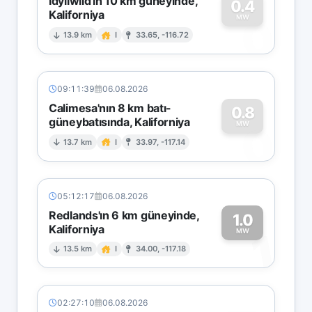
Idyllwild'in 10 km güneyinde,
0.4
Kaliforniya
0
MW
13.9 km
I
33.65, -116.72
09:11:39
06.08.2026
Calimesa'nın 8 km batı-
0.8
güneybatısında, Kaliforniya
0
MW
13.7 km
I
33.97, -117.14
05:12:17
06.08.2026
Redlands'ın 6 km güneyinde,
1.0
Kaliforniya
1
MW
13.5 km
I
34.00, -117.18
02:27:10
06.08.2026