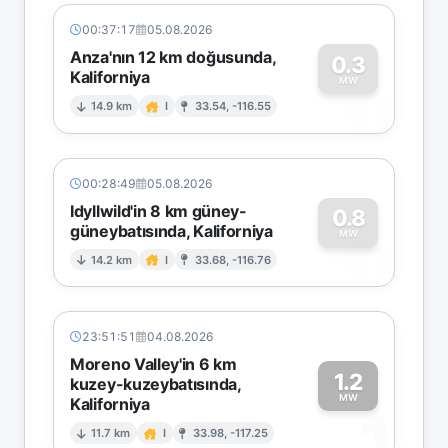
00:37:17
05.08.2026
Anza'nın 12 km doğusunda,
0.3
Kaliforniya
0
MW
14.9 km
I
33.54, -116.55
00:28:49
05.08.2026
Idyllwild'in 8 km güney-
0.8
güneybatısında, Kaliforniya
0
MW
14.2 km
I
33.68, -116.76
23:51:51
04.08.2026
Moreno Valley'in 6 km
1.2
kuzey-kuzeybatısında,
MW
Kaliforniya
1
11.7 km
I
33.98, -117.25