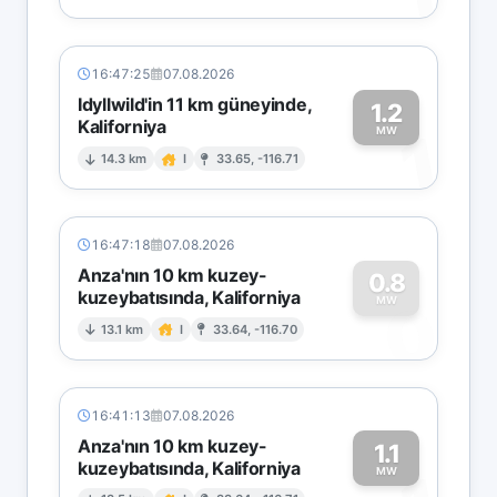
16:47:25
07.08.2026
Idyllwild'in 11 km güneyinde,
1.2
Kaliforniya
1
MW
14.3 km
I
33.65, -116.71
16:47:18
07.08.2026
Anza'nın 10 km kuzey-
0.8
kuzeybatısında, Kaliforniya
0
MW
13.1 km
I
33.64, -116.70
16:41:13
07.08.2026
Anza'nın 10 km kuzey-
1.1
kuzeybatısında, Kaliforniya
MW