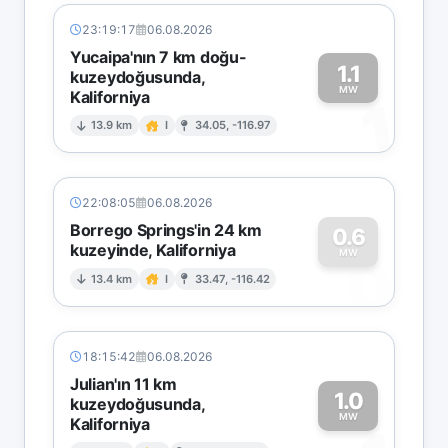
23:19:17
06.08.2026
Yucaipa'nın 7 km doğu-
1.1
kuzeydoğusunda,
MW
Kaliforniya
1
13.9 km
I
34.05, -116.97
22:08:05
06.08.2026
Borrego Springs'in 24 km
0.6
kuzeyinde, Kaliforniya
0
MW
13.4 km
I
33.47, -116.42
18:15:42
06.08.2026
Julian'ın 11 km
1.0
kuzeydoğusunda,
MW
Kaliforniya