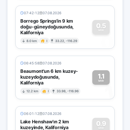
07:42:12
07.08.2026
Borrego Springs'in 9 km
0.5
doğu-güneydoğusunda,
MW
Kaliforniya
0
8.0 km
I
33.22, -116.29
06:45:58
07.08.2026
Beaumont'un 6 km kuzey-
1.1
kuzeydoğusunda,
MW
Kaliforniya
1
12.2 km
I
33.98, -116.96
06:01:12
07.08.2026
Lake Henshaw'ın 2 km
0.9
kuzeyinde, Kaliforniya
MW