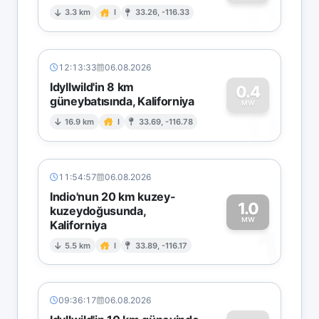
0
3.3 km
I
33.26, -116.33
12:13:33
06.08.2026
Idyllwild'in 8 km
0.4
güneybatısında, Kaliforniya
0
MW
16.9 km
I
33.69, -116.78
11:54:57
06.08.2026
Indio'nun 20 km kuzey-
1.0
kuzeydoğusunda,
MW
Kaliforniya
1
5.5 km
I
33.89, -116.17
09:36:17
06.08.2026