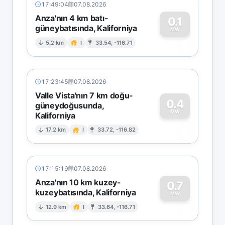
17:49:04
07.08.2026
Anza'nın 4 km batı-
0.1
güneybatısında, Kaliforniya
0
MW
5.2 km
I
33.54, -116.71
17:23:45
07.08.2026
Valle Vista'nın 7 km doğu-
0.4
güneydoğusunda,
MW
Kaliforniya
0
17.2 km
I
33.72, -116.82
17:15:19
07.08.2026
Anza'nın 10 km kuzey-
0.7
kuzeybatısında, Kaliforniya
0
MW
12.9 km
I
33.64, -116.71