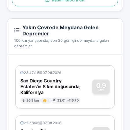
Yakın Çevrede Meydana Gelen
Depremler
100 km yarıçapında, son 30 gün içinde meydana gelen
depremler
23:47:15
07.08.2026
San Diego Country
0.9
Estates'in 8 km doğusunda,
MW
Kaliforniya
0
26.9 km
I
33.01, -116.70
22:58:05
07.08.2026