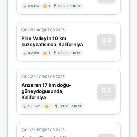
0
6.6 km
I
33.26, -116.76
02:51:40
07.08.2026
Pine Valley'in 10 km
0.9
kuzeybatısında, Kaliforniya
0
MW
8.2 km
I
32.89, -116.59
02:22:19
07.08.2026
Anza'nın 17 km doğu-
0.5
güneydoğusunda,
MW
Kaliforniya
0
13.5 km
I
33.51, -116.50
01:22:59
07.08.2026