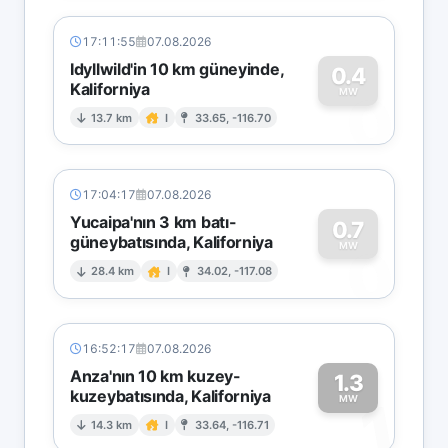
17:11:55
07.08.2026
Idyllwild'in 10 km güneyinde,
0.4
Kaliforniya
0
MW
13.7 km
I
33.65, -116.70
17:04:17
07.08.2026
Yucaipa'nın 3 km batı-
0.7
güneybatısında, Kaliforniya
0
MW
28.4 km
I
34.02, -117.08
16:52:17
07.08.2026
Anza'nın 10 km kuzey-
1.3
kuzeybatısında, Kaliforniya
1
MW
14.3 km
I
33.64, -116.71