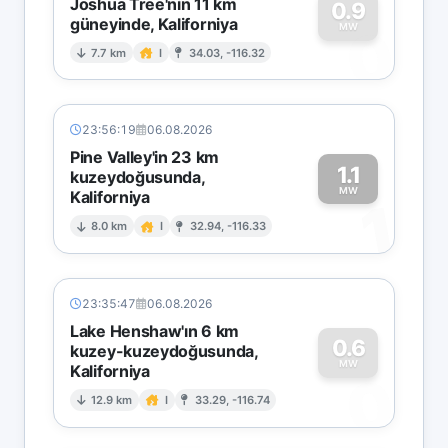
Joshua Tree'nin 11 km
0.9
güneyinde, Kaliforniya
0
MW
7.7 km
I
34.03, -116.32
23:56:19
06.08.2026
Pine Valley'in 23 km
1.1
kuzeydoğusunda,
MW
Kaliforniya
1
8.0 km
I
32.94, -116.33
23:35:47
06.08.2026
Lake Henshaw'ın 6 km
0.6
kuzey-kuzeydoğusunda,
MW
Kaliforniya
0
12.9 km
I
33.29, -116.74