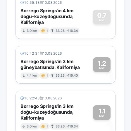
10:55:18
10.08.2026
Borrego Springs'in 4 km
0.7
doğu-kuzeydoğusunda,
MW
Kaliforniya
0
3.0 km
I
33.26, -116.34
10:42:34
10.08.2026
Borrego Springs'in 3 km
1.2
güneybatısında, Kaliforniya
1
MW
4.4 km
I
33.23, -116.40
10:22:48
10.08.2026
Borrego Springs'in 3 km
1.1
doğu-kuzeydoğusunda,
MW
Kaliforniya
1
3.0 km
I
33.26, -116.34