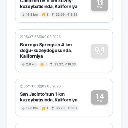
Cabazon'un 9 km kuzey-
1.1
kuzeybatısında, Kaliforniya
1
MW
16.8 km
I
33.99, -116.81
05:37:58
09.08.2026
Borrego Springs'in 4 km
0.4
doğu-kuzeydoğusunda,
MW
Kaliforniya
0
2.8 km
I
33.27, -116.33
05:11:00
09.08.2026
San Jacinto'nun 1 km
1.4
kuzeybatısında, Kaliforniya
1
MW
12.8 km
I
33.79, -116.97