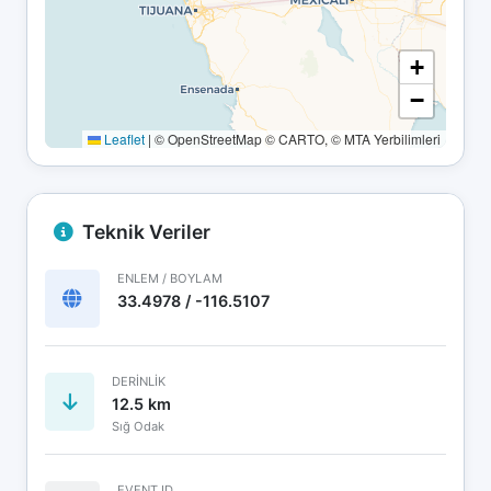
+
−
Leaflet
|
© OpenStreetMap © CARTO, © MTA Yerbilimleri
Teknik Veriler
ENLEM / BOYLAM
33.4978 / -116.5107
DERINLIK
12.5 km
Sığ Odak
EVENT ID