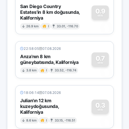
San Diego Country
0.9
Estates'in 8 km doğusunda,
MW
Kaliforniya
0
26.9 km
I
33.01, -116.70
22:58:05
07.08.2026
Anza'nın 8 km
0.7
güneybatısında, Kaliforniya
0
MW
3.8 km
I
33.52, -116.74
18:06:14
07.08.2026
Julian'ın 12 km
0.3
kuzeydoğusunda,
MW
Kaliforniya
0
8.6 km
I
33.15, -116.51