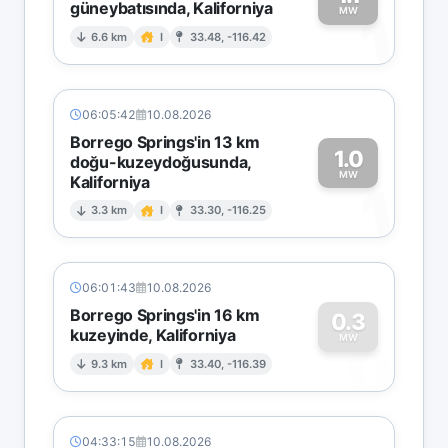
güneybatısında, Kaliforniya
1
MW
6.6 km
I
33.48, -116.42
06:05:42
10.08.2026
Borrego Springs'in 13 km
1.0
doğu-kuzeydoğusunda,
MW
Kaliforniya
1
3.3 km
I
33.30, -116.25
06:01:43
10.08.2026
Borrego Springs'in 16 km
0.3
kuzeyinde, Kaliforniya
0
MW
9.3 km
I
33.40, -116.39
04:33:15
10.08.2026