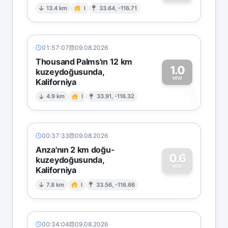
0
13.4 km
I
33.64, -116.71
01:57:07
09.08.2026
Thousand Palms'ın 12 km
1.0
kuzeydoğusunda,
MW
Kaliforniya
1
4.9 km
I
33.91, -116.32
00:37:33
09.08.2026
Anza'nın 2 km doğu-
0.6
kuzeydoğusunda,
MW
Kaliforniya
0
7.8 km
I
33.56, -116.66
00:34:04
09.08.2026