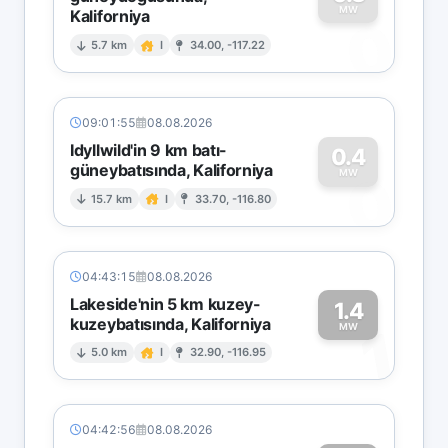
MW
Kaliforniya
0
5.7 km
I
34.00, -117.22
09:01:55
08.08.2026
Idyllwild'in 9 km batı-
0.4
güneybatısında, Kaliforniya
0
MW
15.7 km
I
33.70, -116.80
04:43:15
08.08.2026
Lakeside'nin 5 km kuzey-
1.4
kuzeybatısında, Kaliforniya
1
MW
5.0 km
I
32.90, -116.95
04:42:56
08.08.2026