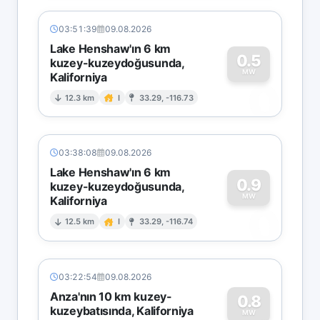
03:51:39
09.08.2026
Lake Henshaw'ın 6 km
0.5
kuzey-kuzeydoğusunda,
MW
Kaliforniya
0
12.3 km
I
33.29, -116.73
03:38:08
09.08.2026
Lake Henshaw'ın 6 km
0.9
kuzey-kuzeydoğusunda,
MW
Kaliforniya
0
12.5 km
I
33.29, -116.74
03:22:54
09.08.2026
Anza'nın 10 km kuzey-
0.8
kuzeybatısında, Kaliforniya
MW