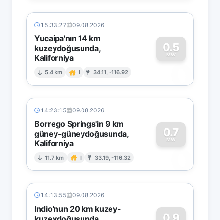
15:33:27
09.08.2026
Yucaipa'nın 14 km
0.5
kuzeydoğusunda,
MW
Kaliforniya
0
5.4 km
I
34.11, -116.92
14:23:15
09.08.2026
Borrego Springs'in 9 km
0.7
güney-güneydoğusunda,
MW
Kaliforniya
0
11.7 km
I
33.19, -116.32
14:13:55
09.08.2026
Indio'nun 20 km kuzey-
0.9
kuzeydoğusunda,