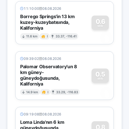
11:10:00
08.08.2026
Borrego Springs'in 13 km
0.6
kuzey-kuzeybatısında,
MW
Kaliforniya
0
11.6 km
I
33.37, -116.41
09:39:02
08.08.2026
Palomar Observatory'un 8
km güney-
0.5
güneydoğusunda,
MW
Kaliforniya
0
14.9 km
I
33.29, -116.83
09:19:08
08.08.2026
Loma Linda'nın 6 km
0.8
güneydoğusunda,