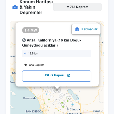
Konum Haritası
& Yakın
712 Deprem
Depremler
×
1.4 MW
12.05 15:37
Anza, Kaliforniya (16 km Doğu-
Güneydoğu açıkları)
12.5 km
Ana Deprem
USGS Raporu