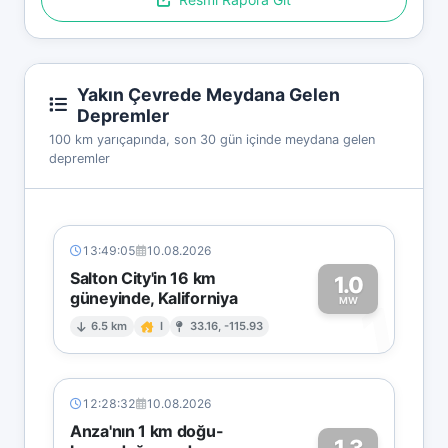
Yakın Çevrede Meydana Gelen
Depremler
100 km yarıçapında, son 30 gün içinde meydana gelen
depremler
13:49:05
10.08.2026
Salton City'in 16 km
1.0
güneyinde, Kaliforniya
1
MW
6.5 km
I
33.16, -115.93
12:28:32
10.08.2026
Anza'nın 1 km doğu-
1.3