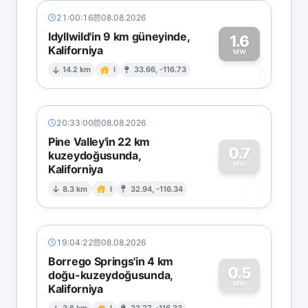
21:00:16
08.08.2026
Idyllwild'in 9 km güneyinde,
1.6
Kaliforniya
1
MW
14.2 km
I
33.66, -116.73
20:33:00
08.08.2026
Pine Valley'in 22 km
0.7
kuzeydoğusunda,
MW
Kaliforniya
0
8.3 km
I
32.94, -116.34
19:04:22
08.08.2026
Borrego Springs'in 4 km
0.5
doğu-kuzeydoğusunda,
MW
Kaliforniya