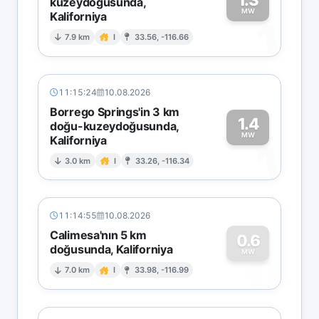
kuzeydoğusunda,
MW
Kaliforniya
1
7.9 km
I
33.56, -116.66
11:15:24
10.08.2026
Borrego Springs'in 3 km
1.4
doğu-kuzeydoğusunda,
MW
Kaliforniya
1
3.0 km
I
33.26, -116.34
11:14:55
10.08.2026
Calimesa'nın 5 km
0.6
doğusunda, Kaliforniya
0
MW
7.0 km
I
33.98, -116.99