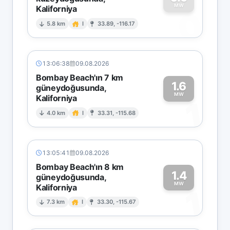
MW
Kaliforniya
0
5.8 km
I
33.89, -116.17
13:06:38
09.08.2026
Bombay Beach'ın 7 km
1.6
güneydoğusunda,
MW
Kaliforniya
1
4.0 km
I
33.31, -115.68
13:05:41
09.08.2026
Bombay Beach'ın 8 km
1.4
güneydoğusunda,
MW
Kaliforniya
1
7.3 km
I
33.30, -115.67