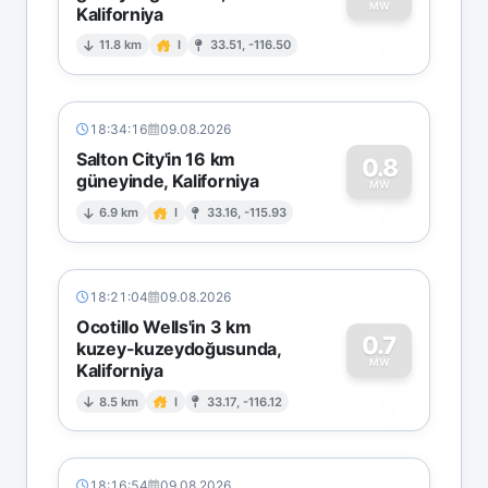
MW
Kaliforniya
0
11.8 km
I
33.51, -116.50
18:34:16
09.08.2026
Salton City'in 16 km
0.8
güneyinde, Kaliforniya
0
MW
6.9 km
I
33.16, -115.93
18:21:04
09.08.2026
Ocotillo Wells'in 3 km
0.7
kuzey-kuzeydoğusunda,
MW
Kaliforniya
0
8.5 km
I
33.17, -116.12
18:16:54
09.08.2026