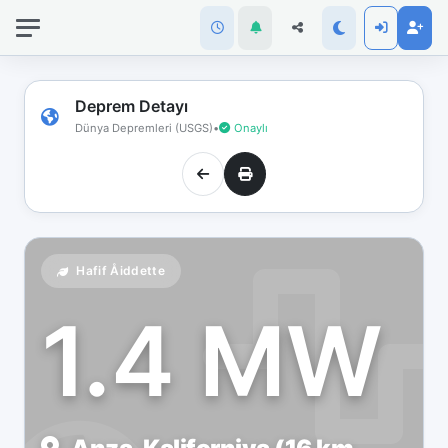
İnternet
bağlantınız
koptu!
Çevrimdışı
Deprem Detayı
moddasınız.
Dünya Depremleri (USGS)
•
Onaylı
Hafif Åiddette
1.4 MW