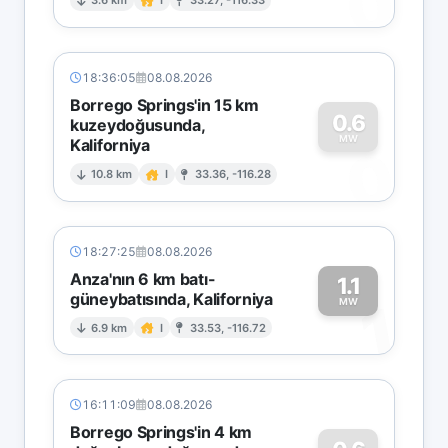
0
3.6 km
I
33.27, -116.33
18:36:05
08.08.2026
Borrego Springs'in 15 km
0.6
kuzeydoğusunda,
MW
Kaliforniya
0
10.8 km
I
33.36, -116.28
18:27:25
08.08.2026
Anza'nın 6 km batı-
1.1
güneybatısında, Kaliforniya
1
MW
6.9 km
I
33.53, -116.72
16:11:09
08.08.2026
Borrego Springs'in 4 km