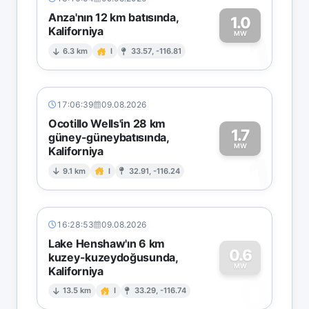
Anza'nın 12 km batısında,
1.0
Kaliforniya
1
MW
6.3 km
I
33.57, -116.81
17:06:39
09.08.2026
Ocotillo Wells'in 28 km
1.7
güney-güneybatısında,
MW
Kaliforniya
1
9.1 km
I
32.91, -116.24
16:28:53
09.08.2026
Lake Henshaw'ın 6 km
0.6
kuzey-kuzeydoğusunda,
MW
Kaliforniya
0
13.5 km
I
33.29, -116.74