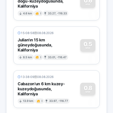
0.6
doğu-kuzeydoğusunda,
MW
Kaliforniya
0
4.6 km
I
33.27, -116.33
15:08:58
08.08.2026
Julian'ın 15 km
0.5
güneydoğusunda,
MW
Kaliforniya
0
8.5 km
I
33.01, -116.47
13:38:09
08.08.2026
Cabazon'un 6 km kuzey-
0.8
kuzeydoğusunda,
MW
Kaliforniya
0
13.9 km
I
33.97, -116.77