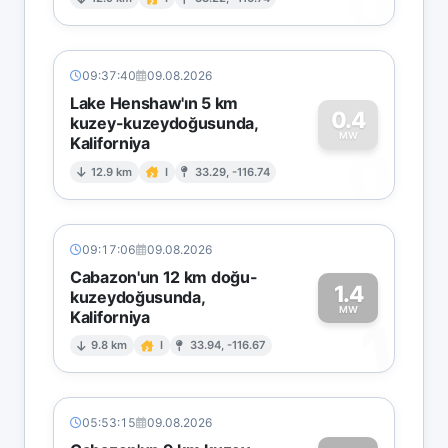
0
09:37:40
09.08.2026
Lake Henshaw'ın 5 km
0.4
kuzey-kuzeydoğusunda,
MW
Kaliforniya
0
12.9 km
I
33.29, -116.74
09:17:06
09.08.2026
Cabazon'un 12 km doğu-
1.4
kuzeydoğusunda,
MW
Kaliforniya
1
9.8 km
I
33.94, -116.67
05:53:15
09.08.2026