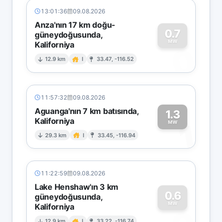
13:01:36
09.08.2026
Anza'nın 17 km doğu-
0.7
güneydoğusunda,
MW
Kaliforniya
0
12.9 km
I
33.47, -116.52
11:57:32
09.08.2026
Aguanga'nın 7 km batısında,
1.3
Kaliforniya
1
MW
29.3 km
I
33.45, -116.94
11:22:59
09.08.2026
Lake Henshaw'ın 3 km
0.6
güneydoğusunda,
MW
Kaliforniya
12.9 km
I
33.22, -116.74