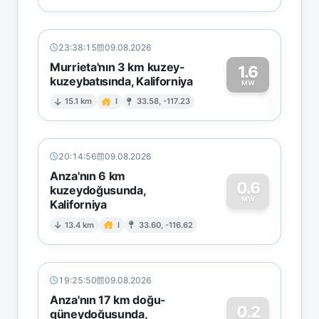
23:38:15
09.08.2026
Murrieta'nın 3 km kuzey-
1.6
kuzeybatısında, Kaliforniya
1
MW
15.1 km
I
33.58, -117.23
20:14:56
09.08.2026
Anza'nın 6 km
0.6
kuzeydoğusunda,
MW
Kaliforniya
0
13.4 km
I
33.60, -116.62
19:25:50
09.08.2026
Anza'nın 17 km doğu-
0.2
güneydoğusunda,