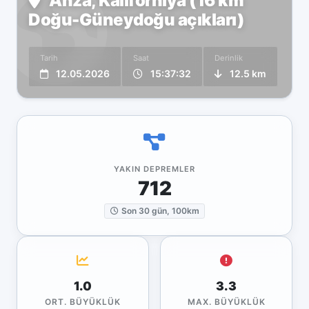
Anza, Kaliforniya (16 km
Doğu-Güneydoğu açıkları)
Tarih
Saat
Derinlik
12.05.2026
15:37:32
12.5 km
YAKIN DEPREMLER
712
Son 30 gün, 100km
1.0
3.3
ORT. BÜYÜKLÜK
MAX. BÜYÜKLÜK