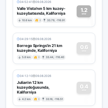
04:52:41
09.08.2026
Valle Vista'nın 5 km kuzey-
1.2
kuzeybatısında, Kaliforniya
1
MW
10.6 km
I
33.79, -116.91
04:29:15
09.08.2026
Borrego Springs'in 21 km
0.6
kuzeyinde, Kaliforniya
0
MW
5.8 km
I
33.44, -116.40
04:12:10
09.08.2026
Julian'ın 12 km
0.4
kuzeydoğusunda,
MW
Kaliforniya
0
4.2 km
I
33.16, -116.51