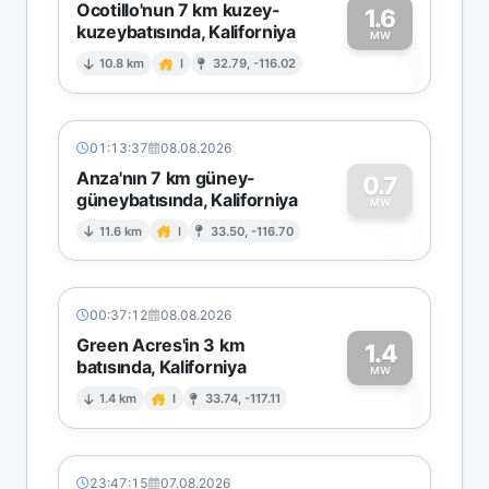
Ocotillo'nun 7 km kuzey-
1.6
kuzeybatısında, Kaliforniya
1
MW
10.8 km
I
32.79, -116.02
01:13:37
08.08.2026
Anza'nın 7 km güney-
0.7
güneybatısında, Kaliforniya
0
MW
11.6 km
I
33.50, -116.70
00:37:12
08.08.2026
Green Acres'in 3 km
1.4
batısında, Kaliforniya
1
MW
1.4 km
I
33.74, -117.11
23:47:15
07.08.2026