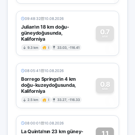
09:48:32
10.08.2026
Julian'ın 18 km doğu-
0.7
güneydoğusunda,
MW
Kaliforniya
0
9.3 km
I
33.03, -116.41
08:05:41
10.08.2026
Borrego Springs'in 4 km
0.8
doğu-kuzeydoğusunda,
MW
Kaliforniya
0
2.5 km
I
33.27, -116.33
08:00:01
10.08.2026
La Quinta'nın 23 km güney-
1.1