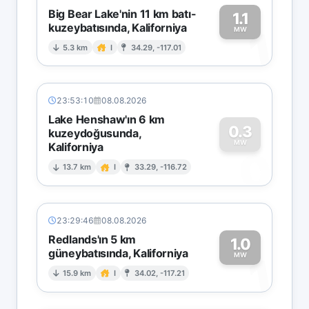
Big Bear Lake'nin 11 km batı-
1.1
kuzeybatısında, Kaliforniya
1
MW
5.3 km
I
34.29, -117.01
23:53:10
08.08.2026
Lake Henshaw'ın 6 km
0.3
kuzeydoğusunda,
MW
Kaliforniya
0
13.7 km
I
33.29, -116.72
23:29:46
08.08.2026
Redlands'ın 5 km
1.0
güneybatısında, Kaliforniya
1
MW
15.9 km
I
34.02, -117.21