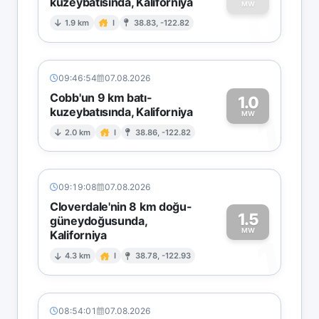
kuzeybatısında, Kaliforniya
0
MW
1.9 km
I
38.83, -122.82
09:46:54
07.08.2026
Cobb'un 9 km batı-
1.0
kuzeybatısında, Kaliforniya
1
MW
2.0 km
I
38.86, -122.82
09:19:08
07.08.2026
Cloverdale'nin 8 km doğu-
1.5
güneydoğusunda,
MW
Kaliforniya
1
4.3 km
I
38.78, -122.93
08:54:01
07.08.2026