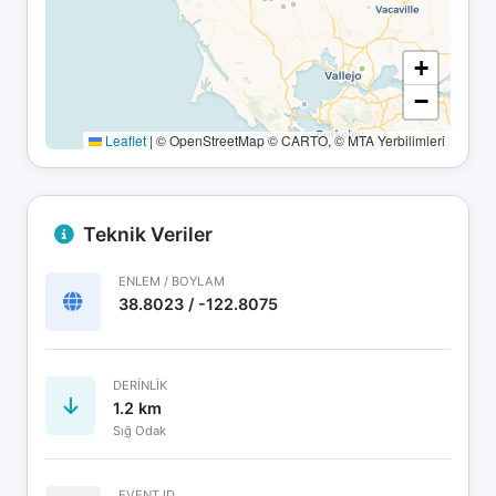
+
−
Leaflet
|
© OpenStreetMap © CARTO, © MTA Yerbilimleri
Teknik Veriler
ENLEM / BOYLAM
38.8023 / -122.8075
DERINLIK
1.2 km
Sığ Odak
EVENT ID