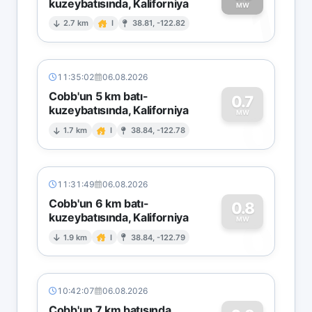
kuzeybatısında, Kaliforniya
1
MW
2.7 km
I
38.81, -122.82
11:35:02
06.08.2026
Cobb'un 5 km batı-
0.7
kuzeybatısında, Kaliforniya
0
MW
1.7 km
I
38.84, -122.78
11:31:49
06.08.2026
Cobb'un 6 km batı-
0.8
kuzeybatısında, Kaliforniya
0
MW
1.9 km
I
38.84, -122.79
10:42:07
06.08.2026
Cobb'un 7 km batısında,