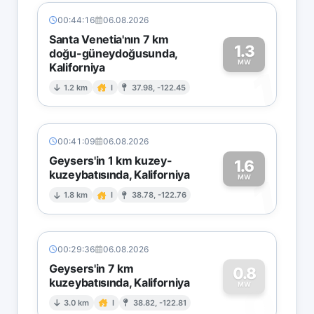
00:44:16
06.08.2026
Santa Venetia'nın 7 km
1.3
doğu-güneydoğusunda,
MW
Kaliforniya
1
1.2 km
I
37.98, -122.45
00:41:09
06.08.2026
Geysers'in 1 km kuzey-
1.6
kuzeybatısında, Kaliforniya
1
MW
1.8 km
I
38.78, -122.76
00:29:36
06.08.2026
Geysers'in 7 km
0.8
kuzeybatısında, Kaliforniya
0
MW
3.0 km
I
38.82, -122.81