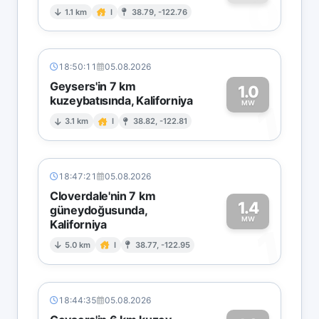
0
1.1 km
I
38.79, -122.76
18:50:11
05.08.2026
Geysers'in 7 km
1.0
kuzeybatısında, Kaliforniya
1
MW
3.1 km
I
38.82, -122.81
18:47:21
05.08.2026
Cloverdale'nin 7 km
1.4
güneydoğusunda,
MW
Kaliforniya
1
5.0 km
I
38.77, -122.95
18:44:35
05.08.2026