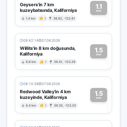
Geysers'in 7 km
1.1
kuzeybatısında, Kaliforniya
1
MW
1.4 km
I
38.82, -122.81
08:42:14
07.08.2026
Willits'in 8 km doğusunda,
1.5
Kaliforniya
1
MW
6.8 km
I
39.41, -123.26
08:10:38
07.08.2026
Redwood Valley'in 4 km
1.5
kuzeyinde, Kaliforniya
1
MW
6.4 km
I
39.30, -123.20