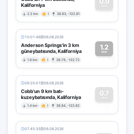
0.9
Kaliforniya
0
MW
2.2 km
I
38.83, -122.81
10:01:46
06.08.2026
Anderson Springs'in 3 km
1.2
güneybatısında, Kaliforniya
1
MW
1.8 km
I
38.76, -122.72
09:20:01
06.08.2026
Cobb'un 9 km batı-
0.7
kuzeybatısında, Kaliforniya
0
MW
1.4 km
I
38.84, -122.82
07:45:35
06.08.2026