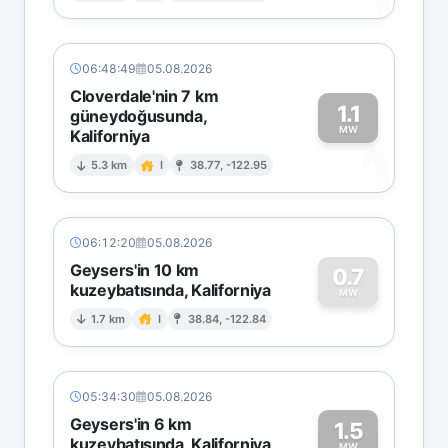
06:48:49
05.08.2026
Cloverdale'nin 7 km
1.1
güneydoğusunda,
MW
Kaliforniya
1
5.3 km
I
38.77, -122.95
06:12:20
05.08.2026
Geysers'in 10 km
0.7
kuzeybatısında, Kaliforniya
0
MW
1.7 km
I
38.84, -122.84
05:34:30
05.08.2026
Geysers'in 6 km
1.5
kuzeybatısında, Kaliforniya
MW