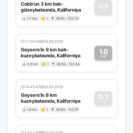
Cobb'un 3 km batı-
0.8
güneybatısında, Kaliforniya
0
MW
1.7 km
I
38.81, -122.76
17:09:46
05.08.2026
Geysers'in 9 km batı-
1.0
kuzeybatısında, Kaliforniya
1
MW
2.0 km
I
38.82, -122.84
14:42:47
05.08.2026
Geysers'in 8 km
0.7
kuzeybatısında, Kaliforniya
0
MW
1.6 km
I
38.83, -122.81
14:41:09
05.08.2026