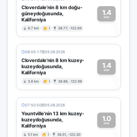
Cloverdale'nin 8 km doğu-
1.4
güneydoğusunda,
MW
Kaliforniya
1
6.7 km
I
38.77, -122.94
08:05:17
05.08.2026
Cloverdale'nin 8 km kuzey-
1.4
kuzeydoğusunda,
MW
Kaliforniya
1
3.8 km
I
38.88, -122.98
07:50:50
05.08.2026
Yountville'nin 13 km kuzey-
1.0
kuzeydoğusunda,
MW
Kaliforniya
1
5.1 km
I
38.51, -122.30