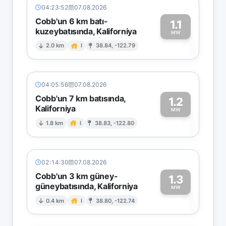
04:23:52
07.08.2026
Cobb'un 6 km batı-
1.1
kuzeybatısında, Kaliforniya
1
MW
2.0 km
I
38.84, -122.79
04:05:56
07.08.2026
Cobb'un 7 km batısında,
1.2
Kaliforniya
1
MW
1.8 km
I
38.83, -122.80
02:14:30
07.08.2026
Cobb'un 3 km güney-
1.3
güneybatısında, Kaliforniya
1
MW
0.4 km
I
38.80, -122.74