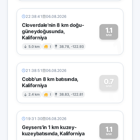
22:38:41
06.08.2026
Cloverdale'nin 8 km doğu-
1.1
güneydoğusunda,
MW
Kaliforniya
1
5.0 km
I
38.78, -122.93
21:38:51
06.08.2026
Cobb'un 8 km batısında,
0.7
Kaliforniya
0
MW
2.4 km
I
38.83, -122.81
19:31:30
06.08.2026
Geysers'in 1 km kuzey-
1.1
kuzeybatısında, Kaliforniya
MW