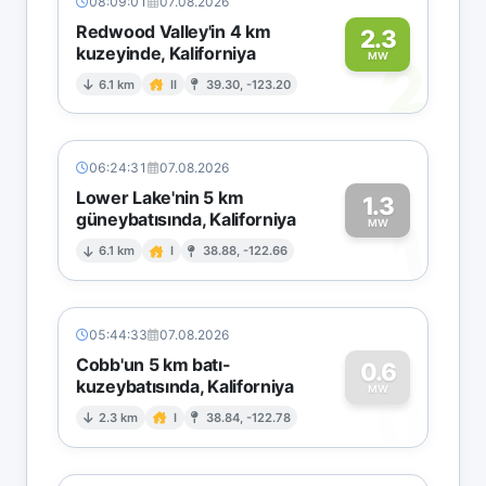
08:09:01
07.08.2026
Redwood Valley'in 4 km
2.3
kuzeyinde, Kaliforniya
2
MW
6.1 km
II
39.30, -123.20
06:24:31
07.08.2026
Lower Lake'nin 5 km
1.3
güneybatısında, Kaliforniya
1
MW
6.1 km
I
38.88, -122.66
05:44:33
07.08.2026
Cobb'un 5 km batı-
0.6
kuzeybatısında, Kaliforniya
0
MW
2.3 km
I
38.84, -122.78