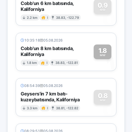
Cobb'un 6 km batısında,
0.9
Kaliforniya
0
MW
2.2 km
I
38.83, -122.79
10:35:18
05.08.2026
Cobb'un 8 km batısında,
1.8
Kaliforniya
1
MW
1.8 km
I
38.83, -122.81
08:54:39
05.08.2026
Geysers'in 7 km batı-
0.8
kuzeybatısında, Kaliforniya
0
MW
3.3 km
I
38.81, -122.82
08:29:51
05.08.2026