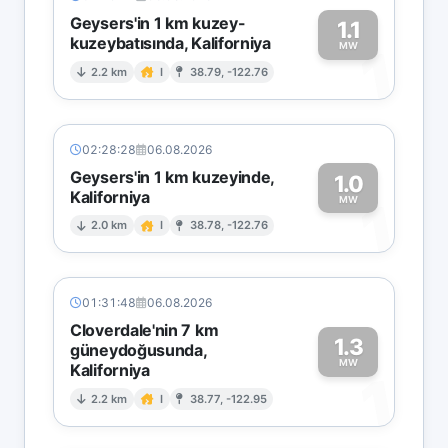
Geysers'in 1 km kuzey-
1.1
kuzeybatısında, Kaliforniya
1
MW
2.2 km
I
38.79, -122.76
02:28:28
06.08.2026
Geysers'in 1 km kuzeyinde,
1.0
Kaliforniya
1
MW
2.0 km
I
38.78, -122.76
01:31:48
06.08.2026
Cloverdale'nin 7 km
1.3
güneydoğusunda,
MW
Kaliforniya
1
2.2 km
I
38.77, -122.95