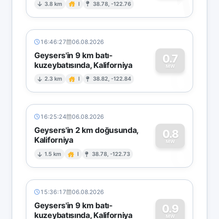
1
3.8 km
I
38.78, -122.76
16:46:27
06.08.2026
Geysers'in 9 km batı-
0.7
kuzeybatısında, Kaliforniya
0
MW
2.3 km
I
38.82, -122.84
16:25:24
06.08.2026
Geysers'in 2 km doğusunda,
0.8
Kaliforniya
0
MW
1.5 km
I
38.78, -122.73
15:36:17
06.08.2026
Geysers'in 9 km batı-
0.9
kuzeybatısında, Kaliforniya
MW