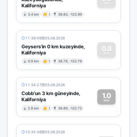
MW
Kaliforniya
0
3.4 km
I
38.83, -122.90
11:38:09
05.08.2026
Geysers'in 0 km kuzeyinde,
0.8
Kaliforniya
0
MW
0.9 km
I
38.78, -122.76
11:34:27
05.08.2026
Cobb'un 3 km güneyinde,
1.0
Kaliforniya
1
MW
2.8 km
I
38.80, -122.72
10:35:38
05.08.2026