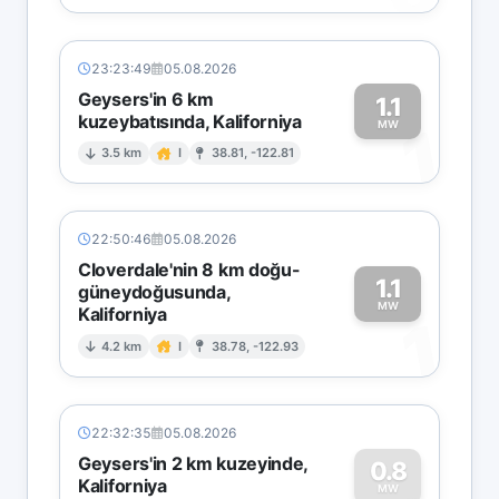
23:23:49
05.08.2026
Geysers'in 6 km
1.1
kuzeybatısında, Kaliforniya
1
MW
3.5 km
I
38.81, -122.81
22:50:46
05.08.2026
Cloverdale'nin 8 km doğu-
1.1
güneydoğusunda,
MW
Kaliforniya
1
4.2 km
I
38.78, -122.93
22:32:35
05.08.2026
Geysers'in 2 km kuzeyinde,
0.8
Kaliforniya
MW