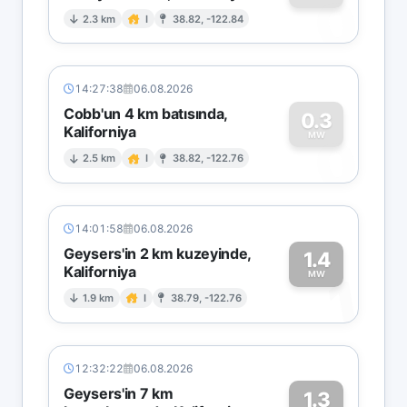
0
2.3 km
I
38.82, -122.84
14:27:38
06.08.2026
Cobb'un 4 km batısında,
0.3
Kaliforniya
0
MW
2.5 km
I
38.82, -122.76
14:01:58
06.08.2026
Geysers'in 2 km kuzeyinde,
1.4
Kaliforniya
1
MW
1.9 km
I
38.79, -122.76
12:32:22
06.08.2026
Geysers'in 7 km
1.3