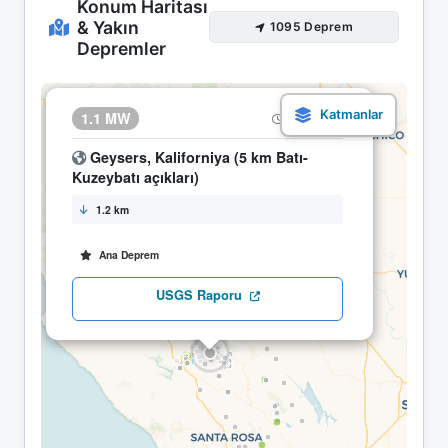
Konum Haritası
& Yakın
1095 Deprem
Depremler
×
1.1 MW
12.05 22:56
Geysers, Kaliforniya (5 km Batı-
Kuzeybatı açıkları)
1.2 km
Ana Deprem
USGS Raporu