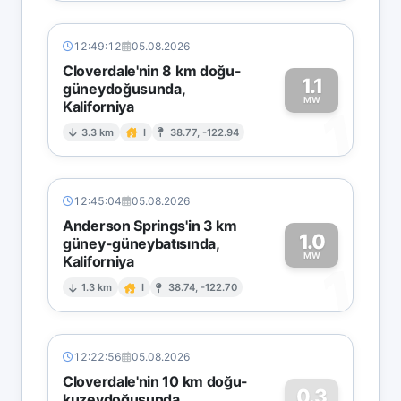
12:49:12
05.08.2026
Cloverdale'nin 8 km doğu-
1.1
güneydoğusunda,
MW
Kaliforniya
1
3.3 km
I
38.77, -122.94
12:45:04
05.08.2026
Anderson Springs'in 3 km
1.0
güney-güneybatısında,
MW
Kaliforniya
1
1.3 km
I
38.74, -122.70
12:22:56
05.08.2026
Cloverdale'nin 10 km doğu-
0.3
kuzeydoğusunda,