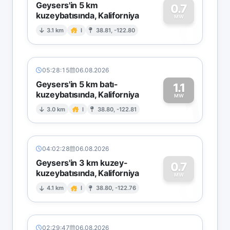
Geysers'in 5 km
0.7
kuzeybatısında, Kaliforniya
0
MW
3.1 km
I
38.81, -122.80
05:28:15
06.08.2026
Geysers'in 5 km batı-
1.1
kuzeybatısında, Kaliforniya
1
MW
3.0 km
I
38.80, -122.81
04:02:28
06.08.2026
Geysers'in 3 km kuzey-
0.7
kuzeybatısında, Kaliforniya
0
MW
4.1 km
I
38.80, -122.76
02:29:47
06.08.2026