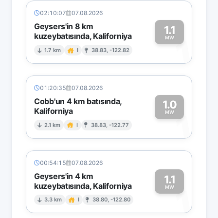
02:10:07
07.08.2026
Geysers'in 8 km
1.1
kuzeybatısında, Kaliforniya
1
MW
1.7 km
I
38.83, -122.82
01:20:35
07.08.2026
Cobb'un 4 km batısında,
1.0
Kaliforniya
1
MW
2.1 km
I
38.83, -122.77
00:54:15
07.08.2026
Geysers'in 4 km
1.1
kuzeybatısında, Kaliforniya
1
MW
3.3 km
I
38.80, -122.80