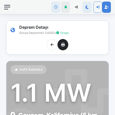
İnternet
bağlantınız
koptu!
Çevrimdışı
Deprem Detayı
moddasınız.
Dünya Depremleri (USGS)
•
Onaylı
Hafif Åiddette
1.1 MW