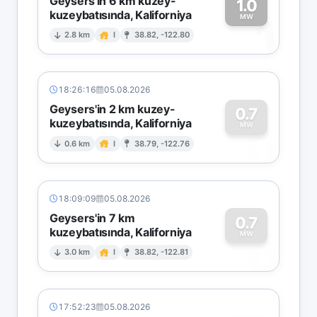
Geysers'in 6 km kuzey-
1.0
kuzeybatısında, Kaliforniya
1
MW
2.8 km
I
38.82, -122.80
18:26:16
05.08.2026
Geysers'in 2 km kuzey-
0.7
kuzeybatısında, Kaliforniya
0
MW
0.6 km
I
38.79, -122.76
18:09:09
05.08.2026
Geysers'in 7 km
0.7
kuzeybatısında, Kaliforniya
0
MW
3.0 km
I
38.82, -122.81
17:52:23
05.08.2026