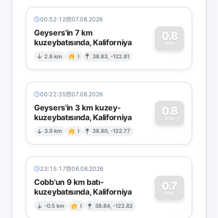
00:52:12
07.08.2026
Geysers'in 7 km
0.8
kuzeybatısında, Kaliforniya
0
MW
2.8 km
I
38.83, -122.81
00:22:35
07.08.2026
Geysers'in 3 km kuzey-
0.8
kuzeybatısında, Kaliforniya
0
MW
3.9 km
I
38.80, -122.77
23:15:17
06.08.2026
Cobb'un 9 km batı-
0.7
kuzeybatısında, Kaliforniya
0
MW
-0.5 km
I
38.84, -122.82