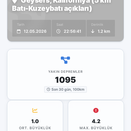
Geysers, Kaliforniya (5 km
Batı-Kuzeybatı açıkları)
Tarih
Saat
Derinlik
12.05.2026
22:56:41
1.2 km
YAKIN DEPREMLER
1095
Son 30 gün, 100km
1.0
4.2
ORT. BÜYÜKLÜK
MAX. BÜYÜKLÜK