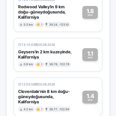
Redwood Valley'in 9 km
1.8
doğu-güneydoğusunda,
MW
Kaliforniya
1
5.3 km
I
39.24, -123.10
13:10:03
05.08.2026
Geysers'in 2 km kuzeyinde,
1.1
Kaliforniya
1
MW
0.8 km
I
38.79, -122.76
12:55:58
05.08.2026
Cloverdale'nin 8 km doğu-
1.4
güneydoğusunda,
MW
Kaliforniya
1
4.2 km
I
38.77, -122.94