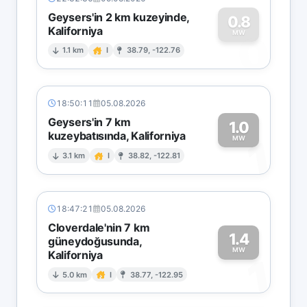
Geysers'in 2 km kuzeyinde,
0.8
Kaliforniya
0
MW
1.1 km
I
38.79, -122.76
18:50:11
05.08.2026
Geysers'in 7 km
1.0
kuzeybatısında, Kaliforniya
1
MW
3.1 km
I
38.82, -122.81
18:47:21
05.08.2026
Cloverdale'nin 7 km
1.4
güneydoğusunda,
MW
Kaliforniya
1
5.0 km
I
38.77, -122.95