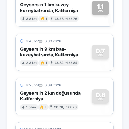
Geysers'in 1 km kuzey-
1.1
kuzeybatısında, Kaliforniya
1
MW
3.8 km
I
38.78, -122.76
16:46:27
06.08.2026
Geysers'in 9 km batı-
0.7
kuzeybatısında, Kaliforniya
0
MW
2.3 km
I
38.82, -122.84
16:25:24
06.08.2026
Geysers'in 2 km doğusunda,
0.8
Kaliforniya
0
MW
1.5 km
I
38.78, -122.73