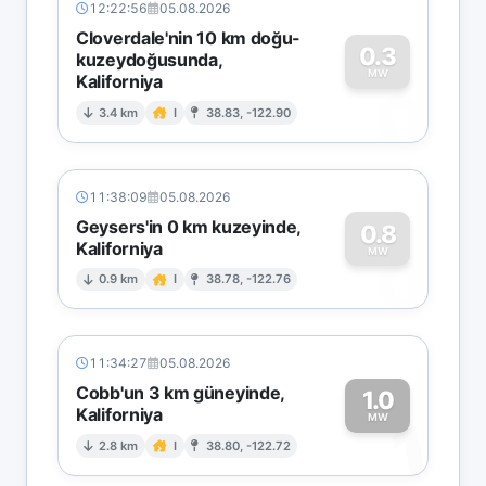
12:22:56
05.08.2026
Cloverdale'nin 10 km doğu-
0.3
kuzeydoğusunda,
MW
Kaliforniya
0
3.4 km
I
38.83, -122.90
11:38:09
05.08.2026
Geysers'in 0 km kuzeyinde,
0.8
Kaliforniya
0
MW
0.9 km
I
38.78, -122.76
11:34:27
05.08.2026
Cobb'un 3 km güneyinde,
1.0
Kaliforniya
1
MW
2.8 km
I
38.80, -122.72