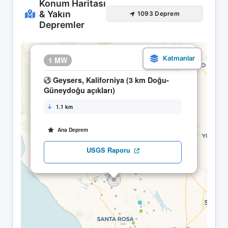
Konum Haritası
& Yakın
1093 Deprem
Depremler
×
1 MW
13.05 00:13
Geysers, Kaliforniya (3 km Doğu-
Güneydoğu açıkları)
1.1 km
Ana Deprem
USGS Raporu