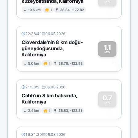
kuzeybatısında, Kaliforniya
0
MW
-0.5 km
I
38.84, -122.82
22:38:41
06.08.2026
Cloverdale'nin 8 km doğu-
1.1
güneydoğusunda,
MW
Kaliforniya
1
5.0 km
I
38.78, -122.93
21:38:51
06.08.2026
Cobb'un 8 km batısında,
0.7
Kaliforniya
0
MW
2.4 km
I
38.83, -122.81
19:31:30
06.08.2026