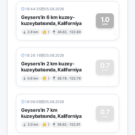
18:44:35
05.08.2026
Geysers'in 6 km kuzey-
1.0
kuzeybatısında, Kaliforniya
1
MW
2.8 km
I
38.82, -122.80
18:26:16
05.08.2026
Geysers'in 2 km kuzey-
0.7
kuzeybatısında, Kaliforniya
0
MW
0.6 km
I
38.79, -122.76
18:09:09
05.08.2026
Geysers'in 7 km
0.7
kuzeybatısında, Kaliforniya
0
MW
3.0 km
I
38.82, -122.81