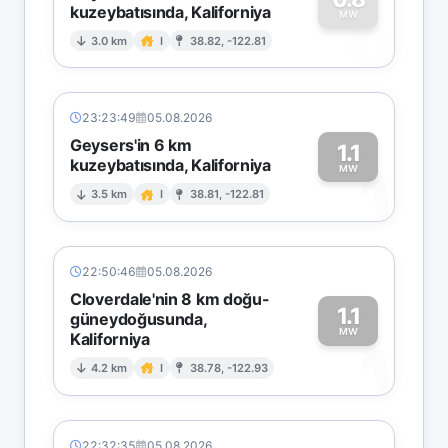
kuzeybatısında, Kaliforniya
0
MW
3.0 km
I
38.82, -122.81
23:23:49
05.08.2026
Geysers'in 6 km
1.1
kuzeybatısında, Kaliforniya
1
MW
3.5 km
I
38.81, -122.81
22:50:46
05.08.2026
Cloverdale'nin 8 km doğu-
1.1
güneydoğusunda,
MW
Kaliforniya
1
4.2 km
I
38.78, -122.93
22:32:35
05.08.2026