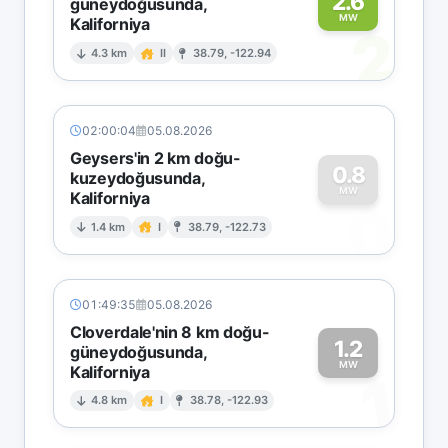
2.6
güneydoğusunda,
MW
Kaliforniya
2
4.3 km
II
38.79, -122.94
02:00:04
05.08.2026
Geysers'in 2 km doğu-
0.8
kuzeydoğusunda,
MW
Kaliforniya
0
1.4 km
I
38.79, -122.73
01:49:35
05.08.2026
Cloverdale'nin 8 km doğu-
1.2
güneydoğusunda,
MW
Kaliforniya
1
4.8 km
I
38.78, -122.93