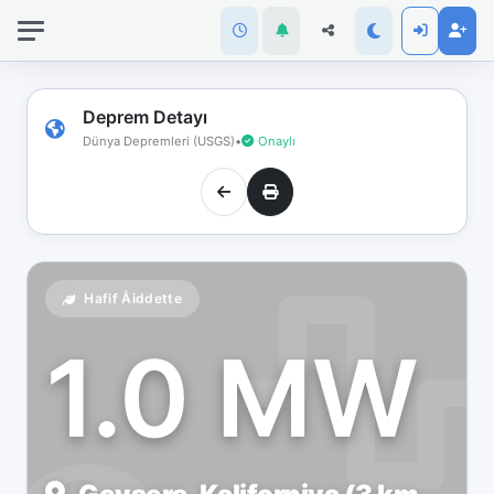
İnternet
bağlantınız
koptu!
Çevrimdışı
Deprem Detayı
moddasınız.
Dünya Depremleri (USGS)
•
Onaylı
Hafif Åiddette
1.0 MW