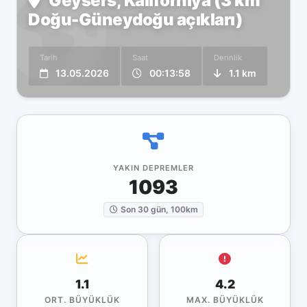
Geysers, Kaliforniya (3 km
Doğu-Güneydoğu açıkları)
Tarih
Saat
Derinlik
13.05.2026
00:13:58
1.1 km
YAKIN DEPREMLER
1093
Son 30 gün, 100km
1.1
4.2
ORT. BÜYÜKLÜK
MAX. BÜYÜKLÜK