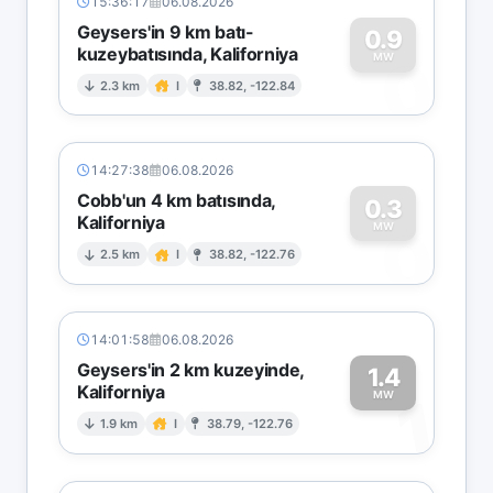
15:36:17
06.08.2026
Geysers'in 9 km batı-
0.9
kuzeybatısında, Kaliforniya
0
MW
2.3 km
I
38.82, -122.84
14:27:38
06.08.2026
Cobb'un 4 km batısında,
0.3
Kaliforniya
0
MW
2.5 km
I
38.82, -122.76
14:01:58
06.08.2026
Geysers'in 2 km kuzeyinde,
1.4
Kaliforniya
1
MW
1.9 km
I
38.79, -122.76