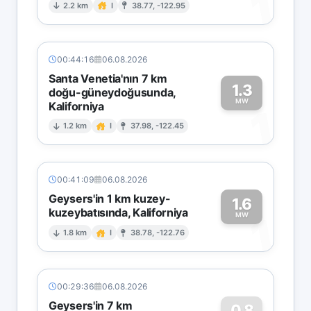
1
2.2 km
I
38.77, -122.95
00:44:16
06.08.2026
Santa Venetia'nın 7 km
1.3
doğu-güneydoğusunda,
MW
Kaliforniya
1
1.2 km
I
37.98, -122.45
00:41:09
06.08.2026
Geysers'in 1 km kuzey-
1.6
kuzeybatısında, Kaliforniya
1
MW
1.8 km
I
38.78, -122.76
00:29:36
06.08.2026
Geysers'in 7 km
0.8