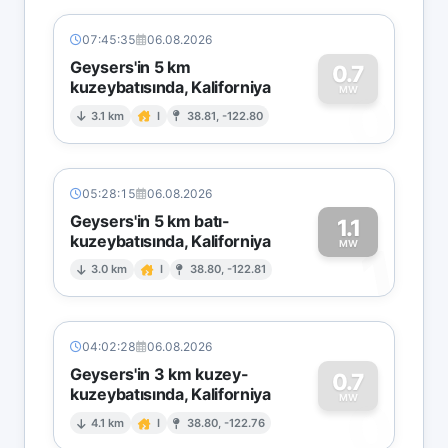
07:45:35
06.08.2026
Geysers'in 5 km
0.7
kuzeybatısında, Kaliforniya
0
MW
3.1 km
I
38.81, -122.80
05:28:15
06.08.2026
Geysers'in 5 km batı-
1.1
kuzeybatısında, Kaliforniya
1
MW
3.0 km
I
38.80, -122.81
04:02:28
06.08.2026
Geysers'in 3 km kuzey-
0.7
kuzeybatısında, Kaliforniya
0
MW
4.1 km
I
38.80, -122.76