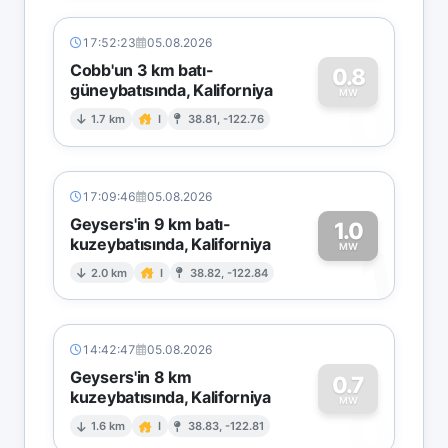
17:52:23
05.08.2026
Cobb'un 3 km batı-
0.8
güneybatısında, Kaliforniya
0
MW
1.7 km
I
38.81, -122.76
17:09:46
05.08.2026
Geysers'in 9 km batı-
1.0
kuzeybatısında, Kaliforniya
1
MW
2.0 km
I
38.82, -122.84
14:42:47
05.08.2026
Geysers'in 8 km
0.7
kuzeybatısında, Kaliforniya
0
MW
1.6 km
I
38.83, -122.81