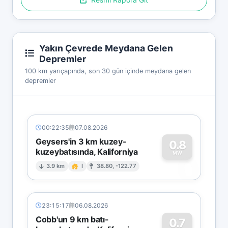
Yakın Çevrede Meydana Gelen
Depremler
100 km yarıçapında, son 30 gün içinde meydana gelen
depremler
00:22:35
07.08.2026
Geysers'in 3 km kuzey-
0.8
kuzeybatısında, Kaliforniya
0
MW
3.9 km
I
38.80, -122.77
23:15:17
06.08.2026
Cobb'un 9 km batı-
0.7