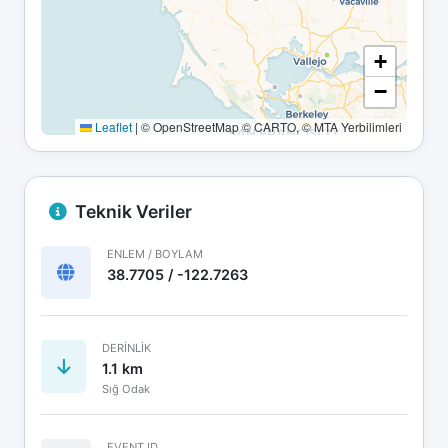
+
−
Leaflet
|
© OpenStreetMap © CARTO, © MTA Yerbilimleri
Teknik Veriler
ENLEM / BOYLAM
38.7705 / -122.7263
DERINLIK
1.1 km
Sığ Odak
EVENT ID