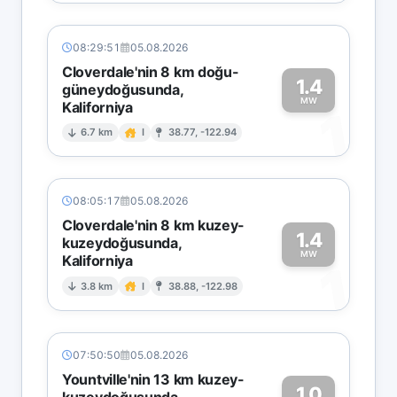
08:29:51
05.08.2026
Cloverdale'nin 8 km doğu-
1.4
güneydoğusunda,
MW
Kaliforniya
1
6.7 km
I
38.77, -122.94
08:05:17
05.08.2026
Cloverdale'nin 8 km kuzey-
1.4
kuzeydoğusunda,
MW
Kaliforniya
1
3.8 km
I
38.88, -122.98
07:50:50
05.08.2026
Yountville'nin 13 km kuzey-
1.0
kuzeydoğusunda,