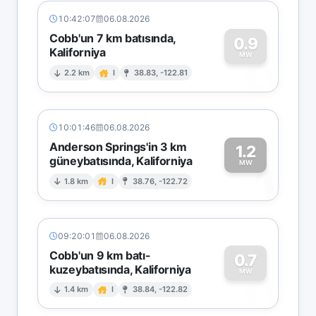
10:42:07
06.08.2026
Cobb'un 7 km batısında,
0.9
Kaliforniya
0
MW
2.2 km
I
38.83, -122.81
10:01:46
06.08.2026
Anderson Springs'in 3 km
1.2
güneybatısında, Kaliforniya
1
MW
1.8 km
I
38.76, -122.72
09:20:01
06.08.2026
Cobb'un 9 km batı-
0.7
kuzeybatısında, Kaliforniya
0
MW
1.4 km
I
38.84, -122.82