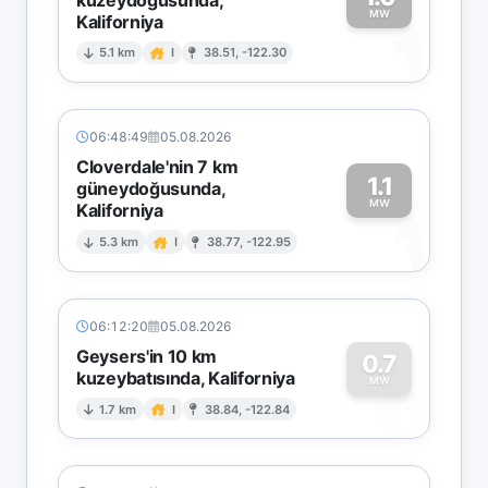
MW
Kaliforniya
1
5.1 km
I
38.51, -122.30
06:48:49
05.08.2026
Cloverdale'nin 7 km
1.1
güneydoğusunda,
MW
Kaliforniya
1
5.3 km
I
38.77, -122.95
06:12:20
05.08.2026
Geysers'in 10 km
0.7
kuzeybatısında, Kaliforniya
0
MW
1.7 km
I
38.84, -122.84