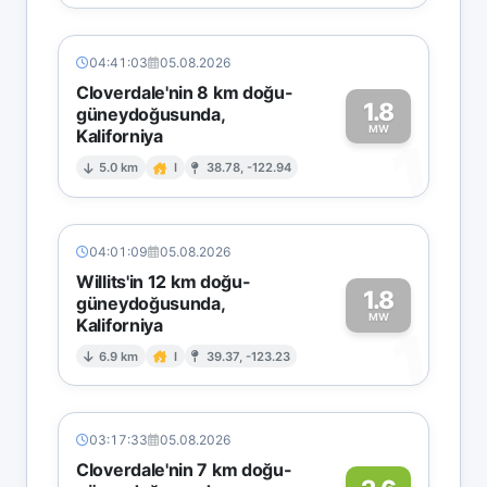
04:41:03
05.08.2026
Cloverdale'nin 8 km doğu-
1.8
güneydoğusunda,
MW
Kaliforniya
1
5.0 km
I
38.78, -122.94
04:01:09
05.08.2026
Willits'in 12 km doğu-
1.8
güneydoğusunda,
MW
Kaliforniya
1
6.9 km
I
39.37, -123.23
03:17:33
05.08.2026
Cloverdale'nin 7 km doğu-