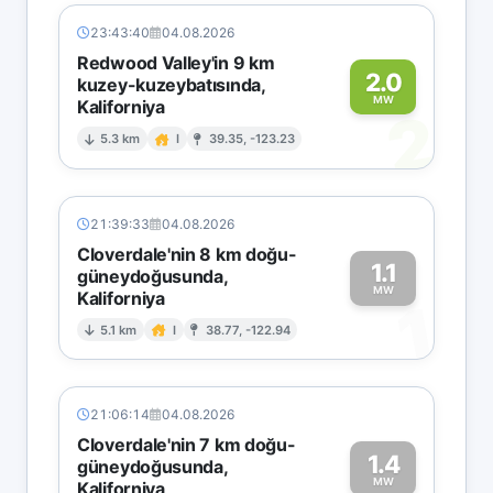
23:43:40
04.08.2026
Redwood Valley'in 9 km
2.0
kuzey-kuzeybatısında,
MW
Kaliforniya
2
5.3 km
I
39.35, -123.23
21:39:33
04.08.2026
Cloverdale'nin 8 km doğu-
1.1
güneydoğusunda,
MW
Kaliforniya
1
5.1 km
I
38.77, -122.94
21:06:14
04.08.2026
Cloverdale'nin 7 km doğu-
1.4
güneydoğusunda,
MW
Kaliforniya