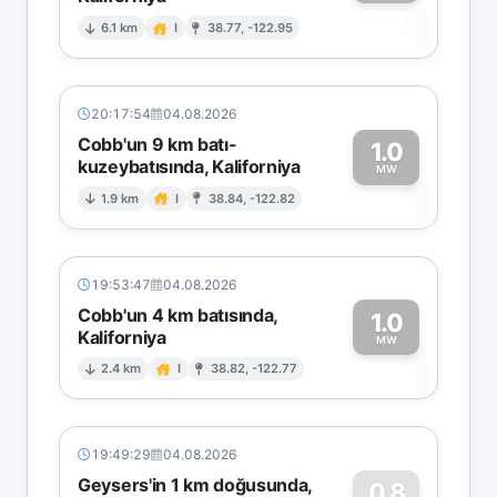
1
6.1 km
I
38.77, -122.95
20:17:54
04.08.2026
Cobb'un 9 km batı-
1.0
kuzeybatısında, Kaliforniya
1
MW
1.9 km
I
38.84, -122.82
19:53:47
04.08.2026
Cobb'un 4 km batısında,
1.0
Kaliforniya
1
MW
2.4 km
I
38.82, -122.77
19:49:29
04.08.2026
Geysers'in 1 km doğusunda,
0.8