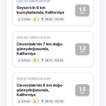
05:34:30
05.08.2026
Geysers'in 6 km
1.5
kuzeybatısında, Kaliforniya
1
MW
3.3 km
I
38.82, -122.80
05:06:10
05.08.2026
Cloverdale'nin 7 km doğu-
1.2
güneydoğusunda,
MW
Kaliforniya
1
4.0 km
I
38.77, -122.95
04:47:42
05.08.2026
Cloverdale'nin 8 km doğu-
1.5
güneydoğusunda,
MW
Kaliforniya
1
4.6 km
I
38.78, -122.93