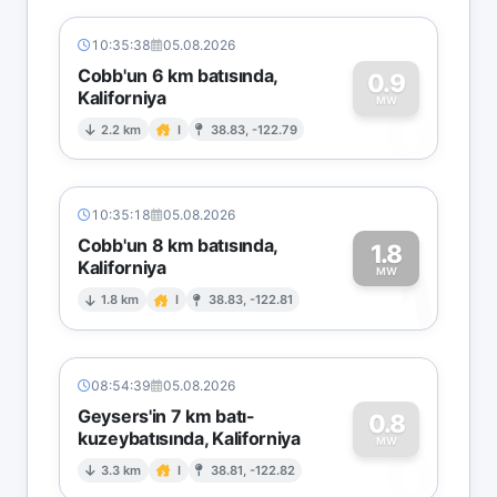
10:35:38
05.08.2026
Cobb'un 6 km batısında,
0.9
Kaliforniya
0
MW
2.2 km
I
38.83, -122.79
10:35:18
05.08.2026
Cobb'un 8 km batısında,
1.8
Kaliforniya
1
MW
1.8 km
I
38.83, -122.81
08:54:39
05.08.2026
Geysers'in 7 km batı-
0.8
kuzeybatısında, Kaliforniya
0
MW
3.3 km
I
38.81, -122.82