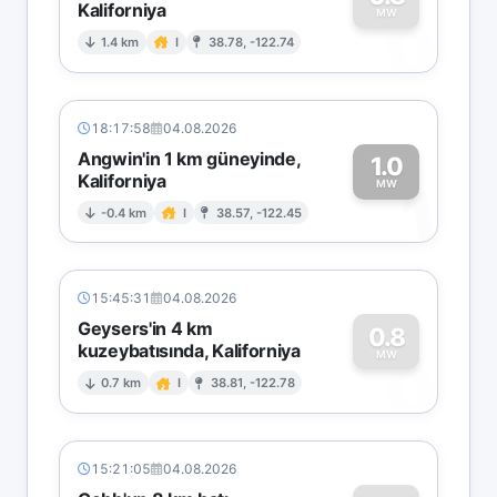
Kaliforniya
0
MW
1.4 km
I
38.78, -122.74
18:17:58
04.08.2026
Angwin'in 1 km güneyinde,
1.0
Kaliforniya
1
MW
-0.4 km
I
38.57, -122.45
15:45:31
04.08.2026
Geysers'in 4 km
0.8
kuzeybatısında, Kaliforniya
0
MW
0.7 km
I
38.81, -122.78
15:21:05
04.08.2026