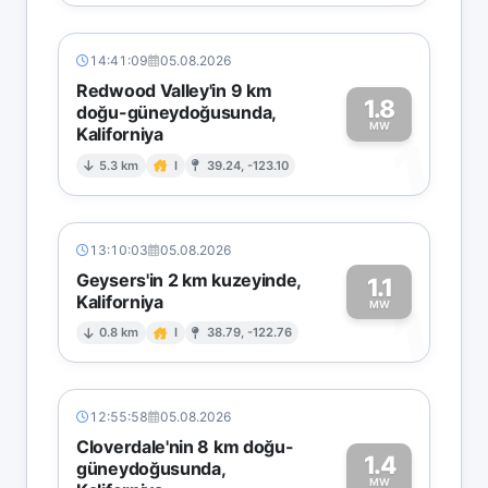
14:41:09
05.08.2026
Redwood Valley'in 9 km
1.8
doğu-güneydoğusunda,
MW
Kaliforniya
1
5.3 km
I
39.24, -123.10
13:10:03
05.08.2026
Geysers'in 2 km kuzeyinde,
1.1
Kaliforniya
1
MW
0.8 km
I
38.79, -122.76
12:55:58
05.08.2026
Cloverdale'nin 8 km doğu-
1.4
güneydoğusunda,
MW