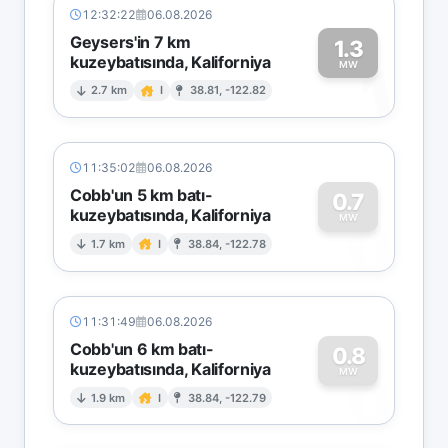
12:32:22
06.08.2026
Geysers'in 7 km
1.3
kuzeybatısında, Kaliforniya
1
MW
2.7 km
I
38.81, -122.82
11:35:02
06.08.2026
Cobb'un 5 km batı-
0.7
kuzeybatısında, Kaliforniya
0
MW
1.7 km
I
38.84, -122.78
11:31:49
06.08.2026
Cobb'un 6 km batı-
0.8
kuzeybatısında, Kaliforniya
0
MW
1.9 km
I
38.84, -122.79