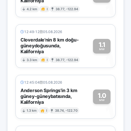
Kaliforniya
1
4.2 km
I
38.77, -122.94
12:49:12
05.08.2026
Cloverdale'nin 8 km doğu-
1.1
güneydoğusunda,
MW
Kaliforniya
1
3.3 km
I
38.77, -122.94
12:45:04
05.08.2026
Anderson Springs'in 3 km
1.0
güney-güneybatısında,
MW
Kaliforniya
1
1.3 km
I
38.74, -122.70