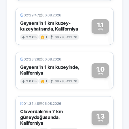
02:29:47
06.08.2026
Geysers'in 1 km kuzey-
1.1
kuzeybatısında, Kaliforniya
1
MW
2.2 km
I
38.79, -122.76
02:28:28
06.08.2026
Geysers'in 1 km kuzeyinde,
1.0
Kaliforniya
1
MW
2.0 km
I
38.78, -122.76
01:31:48
06.08.2026
Cloverdale'nin 7 km
1.3
güneydoğusunda,
MW
Kaliforniya