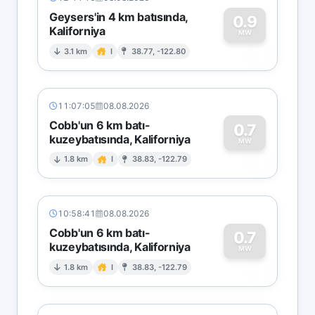
Geysers'in 4 km batısında,
0.9
Kaliforniya
0
MW
3.1 km
I
38.77, -122.80
11:07:05
08.08.2026
Cobb'un 6 km batı-
0.7
kuzeybatısında, Kaliforniya
0
MW
1.8 km
I
38.83, -122.79
10:58:41
08.08.2026
Cobb'un 6 km batı-
0.7
kuzeybatısında, Kaliforniya
0
MW
1.8 km
I
38.83, -122.79