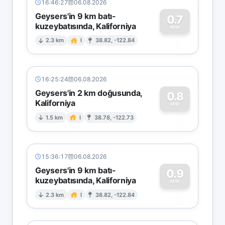
16:46:27
06.08.2026
Geysers'in 9 km batı-
0.7
kuzeybatısında, Kaliforniya
0
MW
2.3 km
I
38.82, -122.84
16:25:24
06.08.2026
Geysers'in 2 km doğusunda,
0.8
Kaliforniya
0
MW
1.5 km
I
38.78, -122.73
15:36:17
06.08.2026
Geysers'in 9 km batı-
0.9
kuzeybatısında, Kaliforniya
0
MW
2.3 km
I
38.82, -122.84