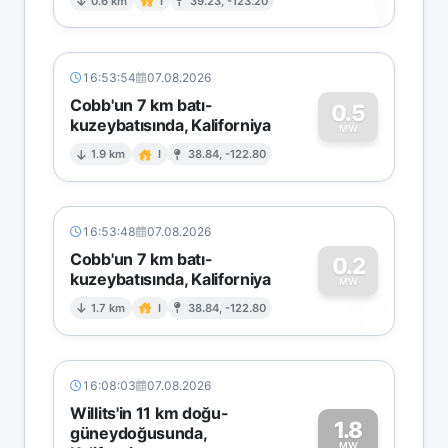
1
0.6 km
I
39.23, -123.20
16:53:54
07.08.2026
Cobb'un 7 km batı-
0.5
kuzeybatısında, Kaliforniya
0
MW
1.9 km
I
38.84, -122.80
16:53:48
07.08.2026
Cobb'un 7 km batı-
0.2
kuzeybatısında, Kaliforniya
0
MW
1.7 km
I
38.84, -122.80
16:08:03
07.08.2026
Willits'in 11 km doğu-
1.8
güneydoğusunda,
MW