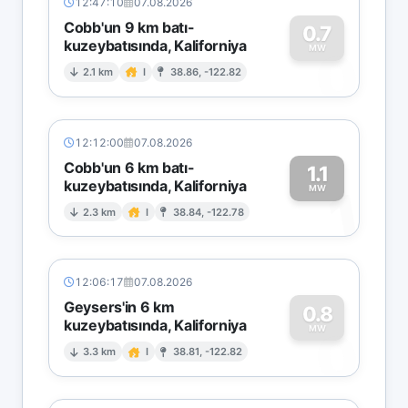
12:47:10
07.08.2026
Cobb'un 9 km batı-
0.7
kuzeybatısında, Kaliforniya
0
MW
2.1 km
I
38.86, -122.82
12:12:00
07.08.2026
Cobb'un 6 km batı-
1.1
kuzeybatısında, Kaliforniya
1
MW
2.3 km
I
38.84, -122.78
12:06:17
07.08.2026
Geysers'in 6 km
0.8
kuzeybatısında, Kaliforniya
0
MW
3.3 km
I
38.81, -122.82