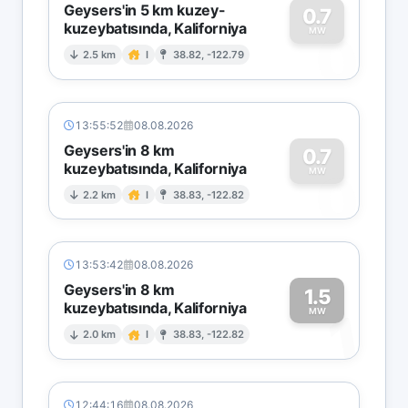
Geysers'in 5 km kuzey-
0.7
kuzeybatısında, Kaliforniya
0
MW
2.5 km
I
38.82, -122.79
13:55:52
08.08.2026
Geysers'in 8 km
0.7
kuzeybatısında, Kaliforniya
0
MW
2.2 km
I
38.83, -122.82
13:53:42
08.08.2026
Geysers'in 8 km
1.5
kuzeybatısında, Kaliforniya
1
MW
2.0 km
I
38.83, -122.82
12:44:16
08.08.2026