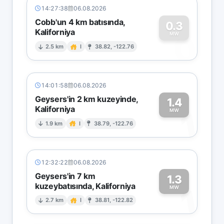
14:27:38
06.08.2026
Cobb'un 4 km batısında,
0.3
Kaliforniya
0
MW
2.5 km
I
38.82, -122.76
14:01:58
06.08.2026
Geysers'in 2 km kuzeyinde,
1.4
Kaliforniya
1
MW
1.9 km
I
38.79, -122.76
12:32:22
06.08.2026
Geysers'in 7 km
1.3
kuzeybatısında, Kaliforniya
1
MW
2.7 km
I
38.81, -122.82