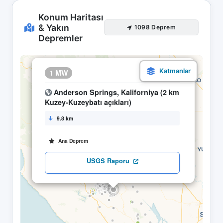
Konum Haritası
& Yakın
1098 Deprem
Depremler
×
1 MW
13.05 06:17
Anderson Springs, Kaliforniya (2 km
Kuzey-Kuzeybatı açıkları)
9.8 km
Ana Deprem
USGS Raporu