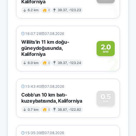
Kaliforniya
1
6.2 km
I
39.37, -123.23
16:07:28
07.08.2026
Willits'in 11 km doğu-
2.0
güneydoğusunda,
MW
Kaliforniya
2
6.0 km
I
39.37, -123.24
15:43:40
07.08.2026
Cobb'un 10 km batı-
0.5
kuzeybatısında, Kaliforniya
0
MW
0.7 km
I
38.87, -122.82
15:35:39
07.08.2026