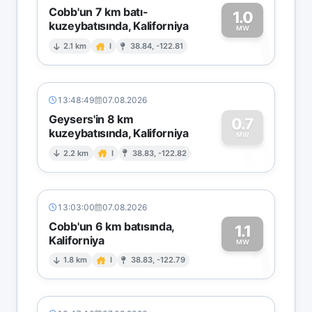
Cobb'un 7 km batı-
1.0
kuzeybatısında, Kaliforniya
1
MW
2.1 km
I
38.84, -122.81
13:48:49
07.08.2026
Geysers'in 8 km
0.7
kuzeybatısında, Kaliforniya
0
MW
2.2 km
I
38.83, -122.82
13:03:00
07.08.2026
Cobb'un 6 km batısında,
1.1
Kaliforniya
1
MW
1.8 km
I
38.83, -122.79