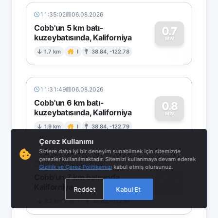
11:35:02
06.08.2026
Cobb'un 5 km batı-
0.7
kuzeybatısında, Kaliforniya
0
MW
1.7 km
I
38.84, -122.78
11:31:49
06.08.2026
Cobb'un 6 km batı-
0.8
kuzeybatısında, Kaliforniya
0
MW
1.9 km
I
38.84, -122.79
Çerez Kullanımı
Sizlere daha iyi bir deneyim sunabilmek için sitemizde
çerezler kullanılmaktadır. Sitemizi kullanmaya devam ederek
10:42:07
06.08.2026
Gizlilik ve Çerez Politikamızı
kabul etmiş olursunuz.
Cobb'un 7 km batısında,
0.9
Kaliforniya
0
Reddet
Kabul Et
MW
2.2 km
I
38.83, -122.81