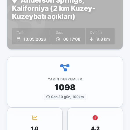
Anderson Springs,
Kaliforniya (2 km Kuzey-
Kuzeybatı açıkları)
Tarih
Saat
Derinlik
13.05.2026
06:17:08
9.8 km
YAKIN DEPREMLER
1098
Son 30 gün, 100km
1.0
4.2