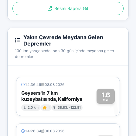
Resmi Rapora Git
Yakın Çevrede Meydana Gelen
Depremler
100 km yarıçapında, son 30 gün içinde meydana gelen
depremler
14:36:49
08.08.2026
Geysers'in 7 km
1.6
kuzeybatısında, Kaliforniya
1
MW
2.0 km
I
38.83, -122.81
14:26:34
08.08.2026