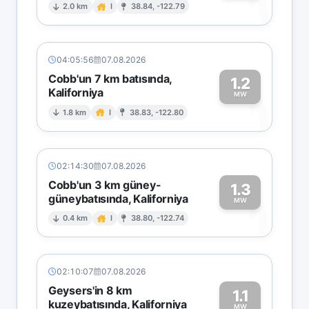
1
2.0 km
I
38.84, -122.79
04:05:56
07.08.2026
Cobb'un 7 km batısında,
1.2
Kaliforniya
1
MW
1.8 km
I
38.83, -122.80
02:14:30
07.08.2026
Cobb'un 3 km güney-
1.3
güneybatısında, Kaliforniya
1
MW
0.4 km
I
38.80, -122.74
02:10:07
07.08.2026
Geysers'in 8 km
1.1
kuzeybatısında, Kaliforniya
MW