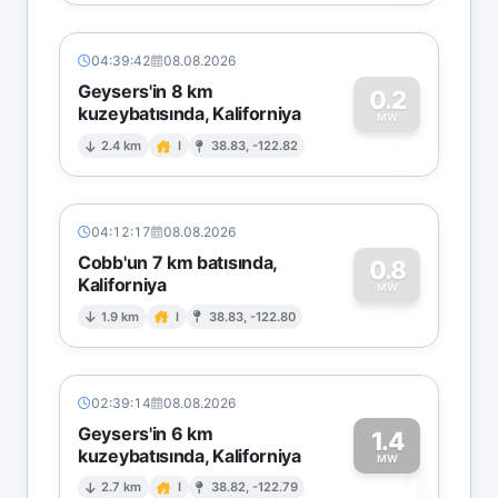
04:39:42
08.08.2026
Geysers'in 8 km
0.2
kuzeybatısında, Kaliforniya
0
MW
2.4 km
I
38.83, -122.82
04:12:17
08.08.2026
Cobb'un 7 km batısında,
0.8
Kaliforniya
0
MW
1.9 km
I
38.83, -122.80
02:39:14
08.08.2026
Geysers'in 6 km
1.4
kuzeybatısında, Kaliforniya
1
MW
2.7 km
I
38.82, -122.79