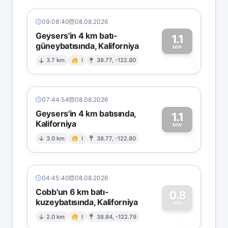
09:08:40
08.08.2026
Geysers'in 4 km batı-
1.1
güneybatısında, Kaliforniya
1
MW
3.7 km
I
38.77, -122.80
07:44:54
08.08.2026
Geysers'in 4 km batısında,
1.1
Kaliforniya
1
MW
3.0 km
I
38.77, -122.80
04:45:40
08.08.2026
Cobb'un 6 km batı-
0.8
kuzeybatısında, Kaliforniya
0
MW
2.0 km
I
38.84, -122.79