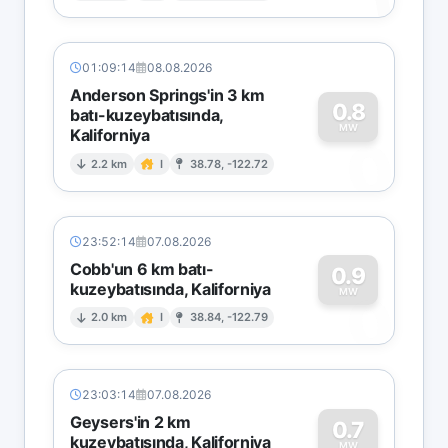
01:09:14
08.08.2026
Anderson Springs'in 3 km
0.8
batı-kuzeybatısında,
MW
Kaliforniya
0
2.2 km
I
38.78, -122.72
23:52:14
07.08.2026
Cobb'un 6 km batı-
0.9
kuzeybatısında, Kaliforniya
0
MW
2.0 km
I
38.84, -122.79
23:03:14
07.08.2026
Geysers'in 2 km
0.7
kuzeybatısında, Kaliforniya
MW