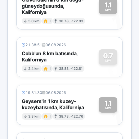
1.1
güneydoğusunda,
MW
Kaliforniya
1
5.0 km
I
38.78, -122.93
21:38:51
06.08.2026
Cobb'un 8 km batısında,
0.7
Kaliforniya
0
MW
2.4 km
I
38.83, -122.81
19:31:30
06.08.2026
Geysers'in 1 km kuzey-
1.1
kuzeybatısında, Kaliforniya
1
MW
3.8 km
I
38.78, -122.76