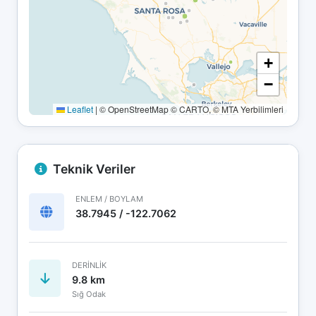
+
−
Leaflet
|
© OpenStreetMap © CARTO, © MTA Yerbilimleri
Teknik Veriler
ENLEM / BOYLAM
38.7945 / -122.7062
DERINLIK
9.8 km
Sığ Odak