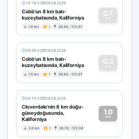
10:18:23
08.08.2026
Cobb'un 8 km batı-
0.7
kuzeybatısında, Kaliforniya
0
MW
1.8 km
I
38.84, -122.81
09:36:22
08.08.2026
Cobb'un 8 km batı-
0.3
kuzeybatısında, Kaliforniya
0
MW
1.5 km
I
38.84, -122.81
09:10:22
08.08.2026
Cloverdale'nin 8 km doğu-
1.0
güneydoğusunda,
MW
Kaliforniya
1
3.8 km
I
38.78, -122.94