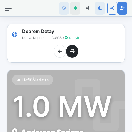
İnternet
bağlantınız
koptu!
Çevrimdışı
Deprem Detayı
moddasınız.
Dünya Depremleri (USGS)
•
Onaylı
Hafif Åiddette
1.0 MW