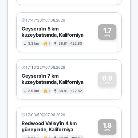
17:47:36
07.08.2026
Geysers'in 5 km
1.7
kuzeybatısında, Kaliforniya
1
MW
3.3 km
I
38.81, -122.80
17:13:22
07.08.2026
Geysers'in 7 km
0.9
kuzeybatısında, Kaliforniya
0
MW
2.9 km
I
38.81, -122.82
17:03:59
07.08.2026
Redwood Valley'in 4 km
1.8
güneyinde, Kaliforniya
MW