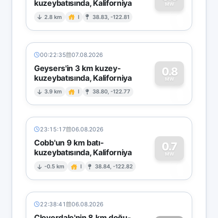
kuzeybatısında, Kaliforniya
0
MW
2.8 km
I
38.83, -122.81
00:22:35
07.08.2026
Geysers'in 3 km kuzey-
0.8
kuzeybatısında, Kaliforniya
0
MW
3.9 km
I
38.80, -122.77
23:15:17
06.08.2026
Cobb'un 9 km batı-
0.7
kuzeybatısında, Kaliforniya
0
MW
-0.5 km
I
38.84, -122.82
22:38:41
06.08.2026
Cloverdale'nin 8 km doğu-