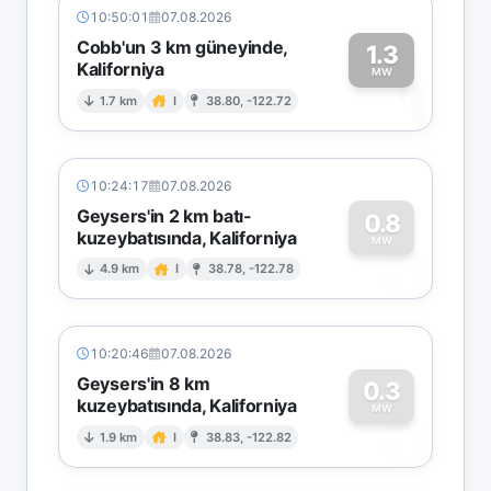
10:50:01
07.08.2026
Cobb'un 3 km güneyinde,
1.3
Kaliforniya
1
MW
1.7 km
I
38.80, -122.72
10:24:17
07.08.2026
Geysers'in 2 km batı-
0.8
kuzeybatısında, Kaliforniya
0
MW
4.9 km
I
38.78, -122.78
10:20:46
07.08.2026
Geysers'in 8 km
0.3
kuzeybatısında, Kaliforniya
0
MW
1.9 km
I
38.83, -122.82