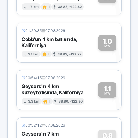
1
1.7 km
I
38.83, -122.82
01:20:35
07.08.2026
Cobb'un 4 km batısında,
1.0
Kaliforniya
1
MW
2.1 km
I
38.83, -122.77
00:54:15
07.08.2026
Geysers'in 4 km
1.1
kuzeybatısında, Kaliforniya
1
MW
3.3 km
I
38.80, -122.80
00:52:12
07.08.2026
Geysers'in 7 km
0.8