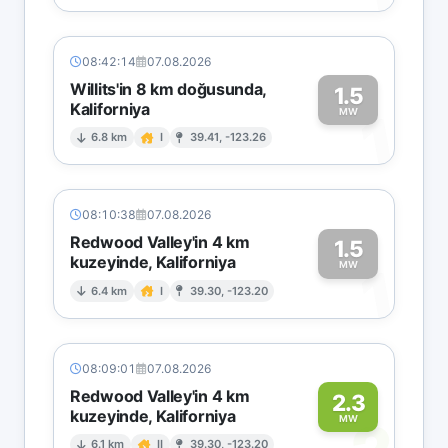
08:42:14
07.08.2026
Willits'in 8 km doğusunda,
1.5
Kaliforniya
1
MW
6.8 km
I
39.41, -123.26
08:10:38
07.08.2026
Redwood Valley'in 4 km
1.5
kuzeyinde, Kaliforniya
1
MW
6.4 km
I
39.30, -123.20
08:09:01
07.08.2026
Redwood Valley'in 4 km
2.3
kuzeyinde, Kaliforniya
MW
6.1 km
II
39.30, -123.20