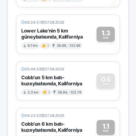
2
06:24:31
07.08.2026
Lower Lake'nin 5 km
1.3
güneybatısında, Kaliforniya
1
MW
6.1 km
I
38.88, -122.66
05:44:33
07.08.2026
Cobb'un 5 km batı-
0.6
kuzeybatısında, Kaliforniya
0
MW
2.3 km
I
38.84, -122.78
04:23:52
07.08.2026
Cobb'un 6 km batı-
1.1
kuzeybatısında, Kaliforniya
MW