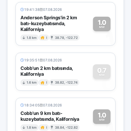
19:41:38
07.08.2026
Anderson Springs'in 2 km
1.0
batı-kuzeybatısında,
MW
Kaliforniya
1
1.8 km
I
38.78, -122.72
19:35:51
07.08.2026
Cobb'un 2 km batısında,
0.7
Kaliforniya
0
MW
1.6 km
I
38.82, -122.74
18:34:05
07.08.2026
Cobb'un 9 km batı-
1.0
kuzeybatısında, Kaliforniya
1
MW
1.8 km
I
38.84, -122.82