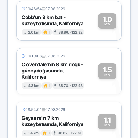
09:46:54
07.08.2026
Cobb'un 9 km batı-
1.0
kuzeybatısında, Kaliforniya
1
MW
2.0 km
I
38.86, -122.82
09:19:08
07.08.2026
Cloverdale'nin 8 km doğu-
1.5
güneydoğusunda,
MW
Kaliforniya
1
4.3 km
I
38.78, -122.93
08:54:01
07.08.2026
Geysers'in 7 km
1.1
kuzeybatısında, Kaliforniya
1
MW
1.4 km
I
38.82, -122.81