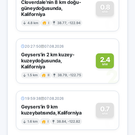
Cloverdale'nin 8 km doğu-
0.8
güneydoğusunda,
MW
Kaliforniya
0
4.8 km
I
38.77, -122.94
20:27:50
07.08.2026
Geysers'in 2 km kuzey-
2.4
kuzeydoğusunda,
MW
Kaliforniya
2
1.5 km
II
38.79, -122.75
19:59:38
07.08.2026
Geysers'in 9 km
0.7
kuzeybatısında, Kaliforniya
0
MW
1.6 km
I
38.84, -122.82