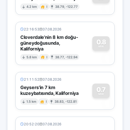
0
4.2 km
I
38.79, -122.77
22:16:53
07.08.2026
Cloverdale'nin 8 km doğu-
0.8
güneydoğusunda,
MW
Kaliforniya
0
5.8 km
I
38.77, -122.94
21:11:52
07.08.2026
Geysers'in 7 km
0.7
kuzeybatısında, Kaliforniya
0
MW
1.5 km
I
38.83, -122.81
20:52:20
07.08.2026