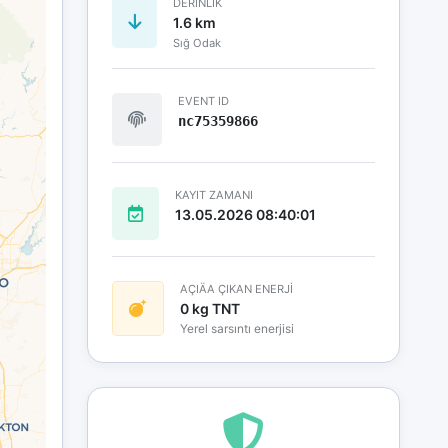
DERINLIK
1.6 km
Sığ Odak
EVENT ID
nc75359866
KAYIT ZAMANI
13.05.2026 08:40:01
AÇIÄA ÇIKAN ENERJİ
0 kg TNT
Yerel sarsıntı enerjisi