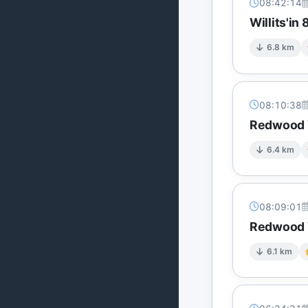
08:42:14
Willits'in
6.8 km
08:10:38
Redwood V
6.4 km
08:09:01
Redwood V
6.1 km