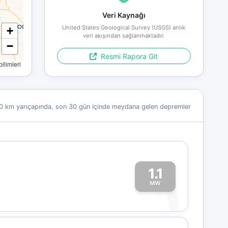
Veri Kaynağı
United States Geological Survey (USGS) anlık
+
veri akışından sağlanmaktadır.
−
Resmi Rapora Git
limleri
0 km yarıçapında, son 30 gün içinde meydana gelen depremler
1.1
1
MW