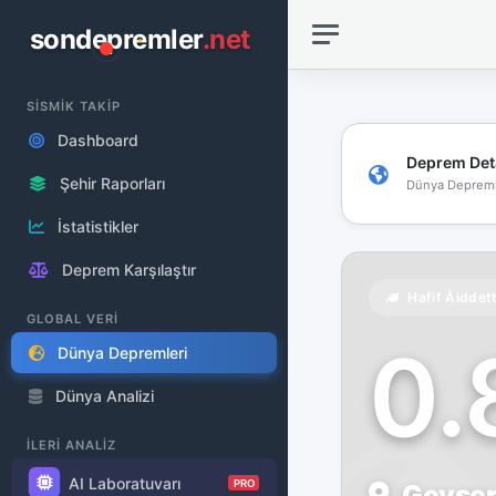
sondepremler
.net
SİSMİK TAKİP
Dashboard
Deprem Det
Şehir Raporları
Dünya Depreml
İstatistikler
Deprem Karşılaştır
Hafif Åiddet
GLOBAL VERİ
0
Dünya Depremleri
Dünya Analizi
İLERİ ANALİZ
AI Laboratuvarı
PRO
Geysers