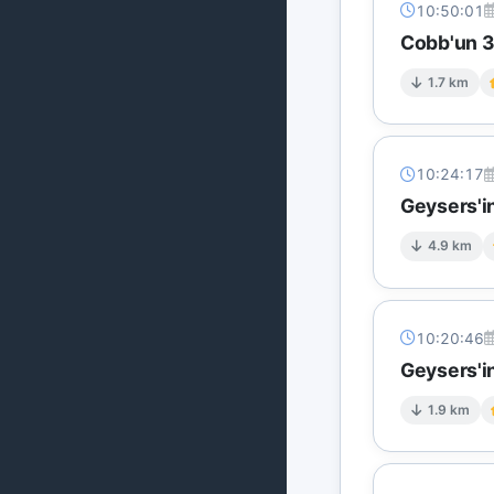
10:50:01
Cobb'un 3
1.7 km
10:24:17
Geysers'in
4.9 km
10:20:46
Geysers'in
1.9 km