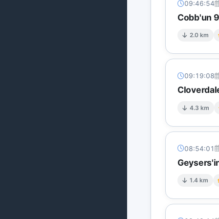
09:46:54
Cobb'un 9 
2.0 km
09:19:08
Cloverdal
4.3 km
08:54:01
Geysers'in
1.4 km