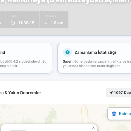
Saat
Derinlik
6
11:36:15
1.6 km
end
Zamanlama İstatistiği
 büyüğü 4.2 şiddetindeydi. Bu
Sabah:
Güne başlama saatleri, trafikte ve iş
çı olabilir.
yollarında hissedilme oranı değişken.
sı & Yakın Depremler
1097 De
×