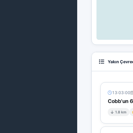
Yakın Çevre
13:03:00
Cobb'un 6 
1.8 km