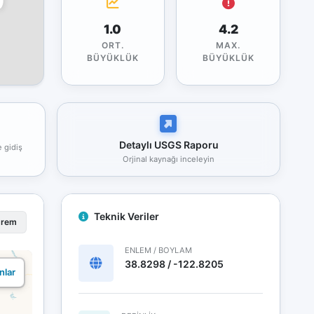
1.0
4.2
ORT.
MAX.
BÜYÜKLÜK
BÜYÜKLÜK
Detaylı USGS Raporu
e gidiş
Orjinal kaynağı inceleyin
Teknik Veriler
prem
ENLEM / BOYLAM
38.8298 / -122.8205