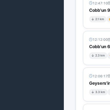
12:47:10
Cobb'un 9 
2.1 km
12:12:00
Cobb'un 6 
2.3 km
12:06:17
Geysers'in
3.3 km