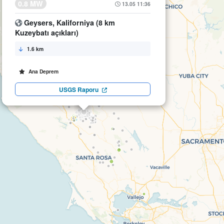
0.8 MW
13.05 11:36
Geysers, Kaliforniya (8 km
Kuzeybatı açıkları)
1.6 km
Ana Deprem
USGS Raporu