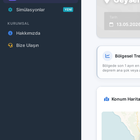
Simülasyonlar
YENİ
Tarih
KURUMSAL
13.05.202
Hakkımızda
Bize Ulaşın
Bölgesel Tr
Bölgede son 1 ayın en
deprem ana şok veya art
Konum Harita