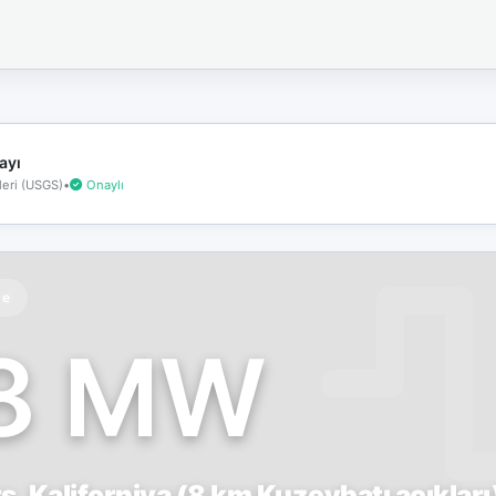
İnternet
bağlantınız
koptu!
Çevrimdışı
moddasınız.
ayı
eri (USGS)
•
Onaylı
te
.8 MW
, Kaliforniya (8 km Kuzeybatı açıkları