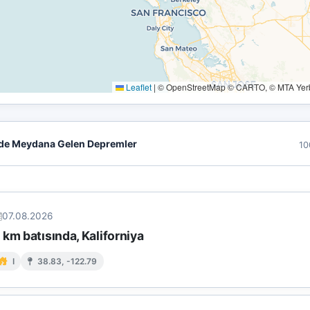
Leaflet
|
© OpenStreetMap © CARTO, © MTA Yerbi
de Meydana Gelen Depremler
10
07.08.2026
km batısında, Kaliforniya
I
38.83, -122.79