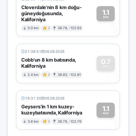
Cloverdale'nin 8 km doğu-
1.1
güneydoğusunda,
MW
Kaliforniya
1
5.0 km
I
38.78, -122.93
21:38:51
06.08.2026
Cobb'un 8 km batısında,
0.7
Kaliforniya
0
MW
2.4 km
I
38.83, -122.81
19:31:30
06.08.2026
Geysers'in 1 km kuzey-
1.1
kuzeybatısında, Kaliforniya
1
MW
3.8 km
I
38.78, -122.76