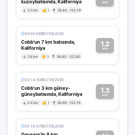
kuzeybatısında, Kaliforniya
1
MW
2.0 km
I
38.84, -122.79
04:05:56
07.08.2026
Cobb'un 7 km batısında,
1.2
Kaliforniya
1
MW
1.8 km
I
38.83, -122.80
02:14:30
07.08.2026
Cobb'un 3 km güney-
1.3
güneybatısında, Kaliforniya
1
MW
0.4 km
I
38.80, -122.74
02:10:07
07.08.2026
Geysers'in 8 km