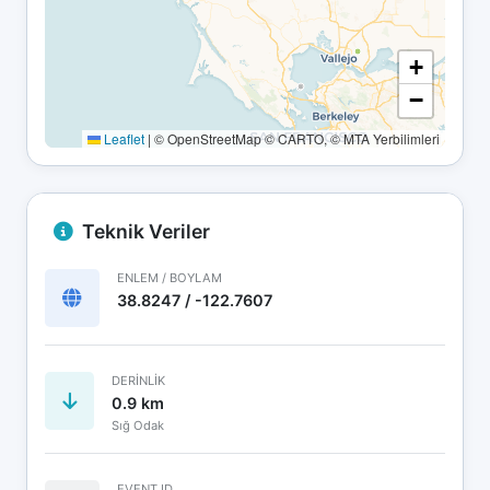
+
−
Leaflet
|
© OpenStreetMap © CARTO, © MTA Yerbilimleri
Teknik Veriler
ENLEM / BOYLAM
38.8247 / -122.7607
DERINLIK
0.9 km
Sığ Odak
EVENT ID