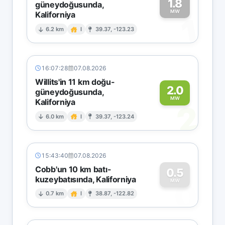
1.8
güneydoğusunda,
MW
Kaliforniya
1
6.2 km
I
39.37, -123.23
16:07:28
07.08.2026
Willits'in 11 km doğu-
2.0
güneydoğusunda,
MW
Kaliforniya
2
6.0 km
I
39.37, -123.24
15:43:40
07.08.2026
Cobb'un 10 km batı-
0.5
kuzeybatısında, Kaliforniya
0
MW
0.7 km
I
38.87, -122.82