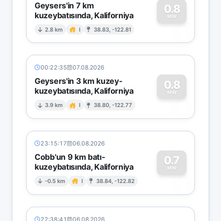
Geysers'in 7 km
0.8
kuzeybatısında, Kaliforniya
0
MW
2.8 km
I
38.83, -122.81
00:22:35
07.08.2026
Geysers'in 3 km kuzey-
0.8
kuzeybatısında, Kaliforniya
0
MW
3.9 km
I
38.80, -122.77
23:15:17
06.08.2026
Cobb'un 9 km batı-
0.7
kuzeybatısında, Kaliforniya
0
MW
-0.5 km
I
38.84, -122.82
22:38:41
06.08.2026