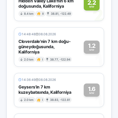
Hidden Valley Lake'nin 6 km
2.2
doğusunda, Kaliforniya
2
MW
8.4 km
II
38.81, -122.49
14:48:48
08.08.2026
Cloverdale'nin 7 km doğu-
1.2
güneydoğusunda,
MW
Kaliforniya
1
2.0 km
I
38.77, -122.94
14:36:49
08.08.2026
Geysers'in 7 km
1.6
kuzeybatısında, Kaliforniya
1
MW
2.0 km
I
38.83, -122.81