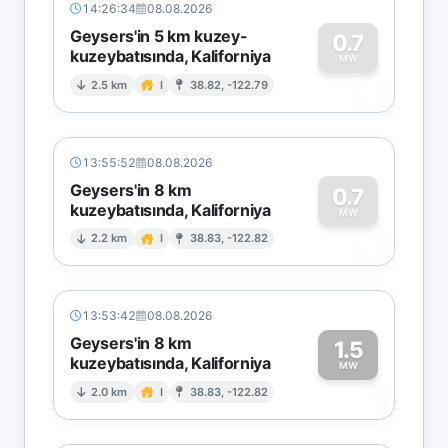
14:26:34
08.08.2026
Geysers'in 5 km kuzey-
0.7
kuzeybatısında, Kaliforniya
0
MW
2.5 km
I
38.82, -122.79
13:55:52
08.08.2026
Geysers'in 8 km
0.7
kuzeybatısında, Kaliforniya
0
MW
2.2 km
I
38.83, -122.82
13:53:42
08.08.2026
Geysers'in 8 km
1.5
kuzeybatısında, Kaliforniya
1
MW
2.0 km
I
38.83, -122.82