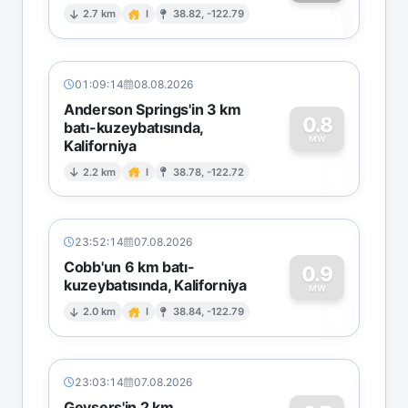
1
2.7 km
I
38.82, -122.79
01:09:14
08.08.2026
Anderson Springs'in 3 km
0.8
batı-kuzeybatısında,
MW
Kaliforniya
0
2.2 km
I
38.78, -122.72
23:52:14
07.08.2026
Cobb'un 6 km batı-
0.9
kuzeybatısında, Kaliforniya
0
MW
2.0 km
I
38.84, -122.79
23:03:14
07.08.2026
Geysers'in 2 km