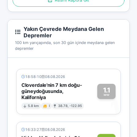
Yakın Çevrede Meydana Gelen
Depremler
100 km yarıçapında, son 30 gün içinde meydana gelen
depremler
18:58:10
08.08.2026
Cloverdale'nin 7 km doğu-
1.1
güneydoğusunda,
MW
Kaliforniya
1
5.8 km
I
38.78, -122.95
16:33:27
08.08.2026