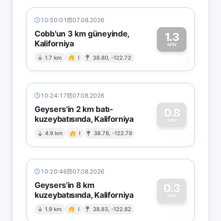
10:50:01
07.08.2026
Cobb'un 3 km güneyinde,
1.3
Kaliforniya
1
MW
1.7 km
I
38.80, -122.72
10:24:17
07.08.2026
Geysers'in 2 km batı-
0.8
kuzeybatısında, Kaliforniya
0
MW
4.9 km
I
38.78, -122.78
10:20:46
07.08.2026
Geysers'in 8 km
0.3
kuzeybatısında, Kaliforniya
0
MW
1.9 km
I
38.83, -122.82