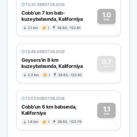
15:35:39
07.08.2026
Cobb'un 7 km batı-
1.0
kuzeybatısında, Kaliforniya
1
MW
2.1 km
I
38.84, -122.81
13:48:49
07.08.2026
Geysers'in 8 km
0.7
kuzeybatısında, Kaliforniya
0
MW
2.2 km
I
38.83, -122.82
13:03:00
07.08.2026
Cobb'un 6 km batısında,
1.1
Kaliforniya
1
MW
1.8 km
I
38.83, -122.79