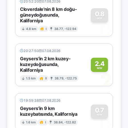
20:52:20
07.08.2026
Cloverdale'nin 8 km doğu-
0.8
güneydoğusunda,
MW
Kaliforniya
0
4.8 km
I
38.77, -122.94
20:27:50
07.08.2026
Geysers'in 2 km kuzey-
2.4
kuzeydoğusunda,
MW
Kaliforniya
2
1.5 km
II
38.79, -122.75
19:59:38
07.08.2026
Geysers'in 9 km
0.7
kuzeybatısında, Kaliforniya
0
MW
1.6 km
I
38.84, -122.82