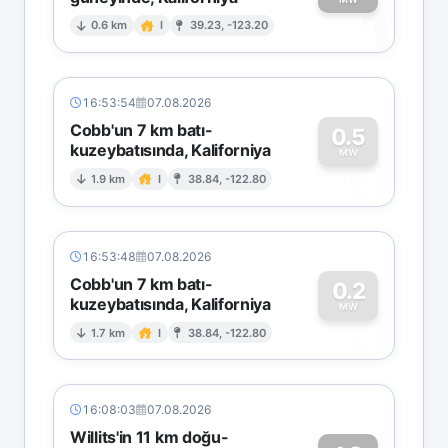
1
0.6 km
I
39.23, -123.20
16:53:54
07.08.2026
Cobb'un 7 km batı-
0.5
kuzeybatısında, Kaliforniya
0
MW
1.9 km
I
38.84, -122.80
16:53:48
07.08.2026
Cobb'un 7 km batı-
0.2
kuzeybatısında, Kaliforniya
0
MW
1.7 km
I
38.84, -122.80
16:08:03
07.08.2026
Willits'in 11 km doğu-