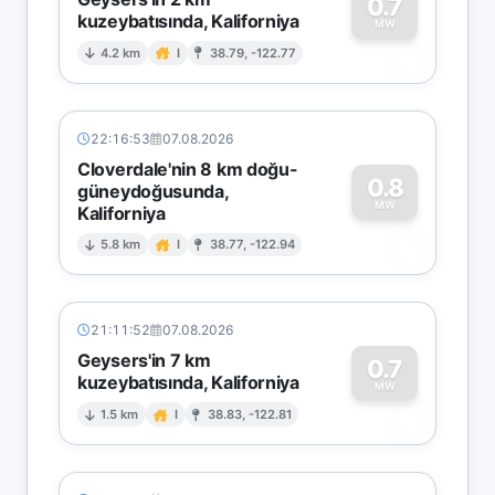
0.7
kuzeybatısında, Kaliforniya
0
MW
4.2 km
I
38.79, -122.77
22:16:53
07.08.2026
Cloverdale'nin 8 km doğu-
0.8
güneydoğusunda,
MW
Kaliforniya
0
5.8 km
I
38.77, -122.94
21:11:52
07.08.2026
Geysers'in 7 km
0.7
kuzeybatısında, Kaliforniya
0
MW
1.5 km
I
38.83, -122.81