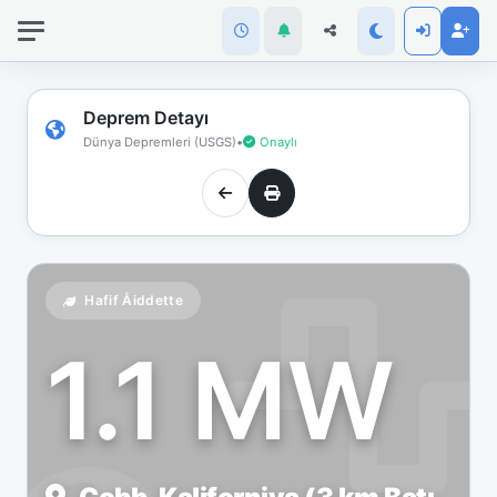
İnternet
bağlantınız
koptu!
Çevrimdışı
Deprem Detayı
moddasınız.
Dünya Depremleri (USGS)
•
Onaylı
Hafif Åiddette
1.1 MW