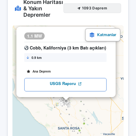
Konum Haritası
& Yakın
1093 Deprem
Depremler
×
1.1 MW
15.05 08:10
Cobb, Kaliforniya (3 km Batı açıkları)
0.9 km
Ana Deprem
USGS Raporu