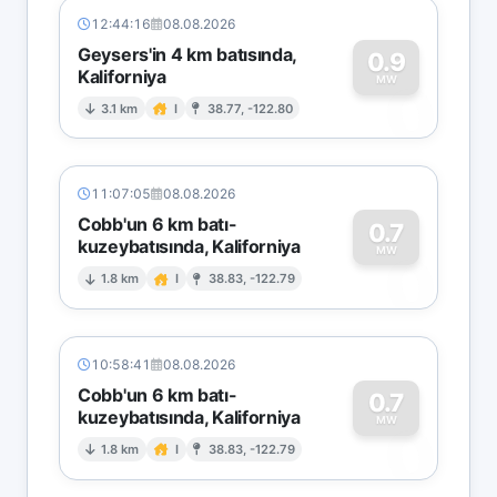
12:44:16
08.08.2026
Geysers'in 4 km batısında,
0.9
Kaliforniya
0
MW
3.1 km
I
38.77, -122.80
11:07:05
08.08.2026
Cobb'un 6 km batı-
0.7
kuzeybatısında, Kaliforniya
0
MW
1.8 km
I
38.83, -122.79
10:58:41
08.08.2026
Cobb'un 6 km batı-
0.7
kuzeybatısında, Kaliforniya
0
MW
1.8 km
I
38.83, -122.79