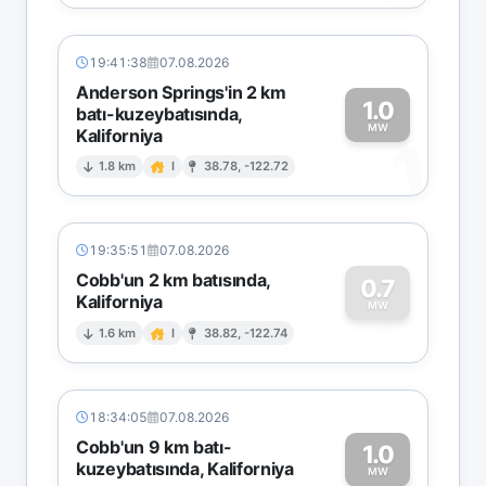
19:41:38
07.08.2026
Anderson Springs'in 2 km
1.0
batı-kuzeybatısında,
MW
Kaliforniya
1
1.8 km
I
38.78, -122.72
19:35:51
07.08.2026
Cobb'un 2 km batısında,
0.7
Kaliforniya
0
MW
1.6 km
I
38.82, -122.74
18:34:05
07.08.2026
Cobb'un 9 km batı-
1.0
kuzeybatısında, Kaliforniya
MW