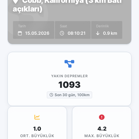
Cobb, Kaliforniya (3 km Batı
açıkları)
Tarih
Saat
Derinlik
15.05.2026
08:10:21
0.9 km
YAKIN DEPREMLER
1093
Son 30 gün, 100km
1.0
4.2
ORT. BÜYÜKLÜK
MAX. BÜYÜKLÜK