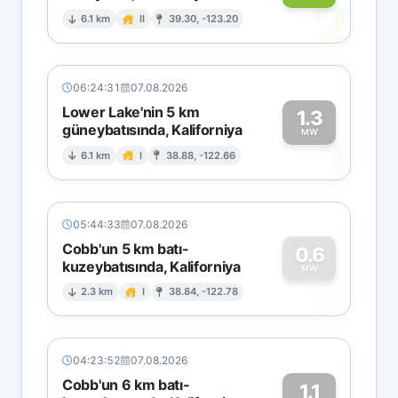
2
6.1 km
II
39.30, -123.20
06:24:31
07.08.2026
Lower Lake'nin 5 km
1.3
güneybatısında, Kaliforniya
1
MW
6.1 km
I
38.88, -122.66
05:44:33
07.08.2026
Cobb'un 5 km batı-
0.6
kuzeybatısında, Kaliforniya
0
MW
2.3 km
I
38.84, -122.78
04:23:52
07.08.2026
Cobb'un 6 km batı-
1.1