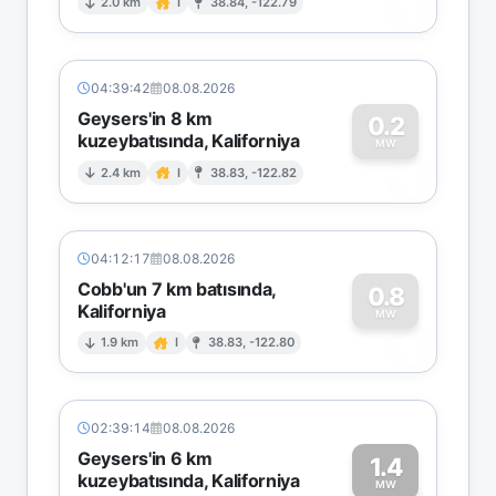
0
2.0 km
I
38.84, -122.79
04:39:42
08.08.2026
Geysers'in 8 km
0.2
kuzeybatısında, Kaliforniya
0
MW
2.4 km
I
38.83, -122.82
04:12:17
08.08.2026
Cobb'un 7 km batısında,
0.8
Kaliforniya
0
MW
1.9 km
I
38.83, -122.80
02:39:14
08.08.2026
Geysers'in 6 km
1.4
kuzeybatısında, Kaliforniya
MW