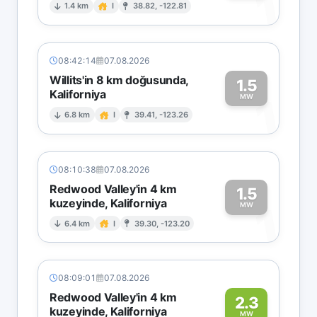
1
1.4 km
I
38.82, -122.81
08:42:14
07.08.2026
Willits'in 8 km doğusunda,
1.5
Kaliforniya
1
MW
6.8 km
I
39.41, -123.26
08:10:38
07.08.2026
Redwood Valley'in 4 km
1.5
kuzeyinde, Kaliforniya
1
MW
6.4 km
I
39.30, -123.20
08:09:01
07.08.2026
Redwood Valley'in 4 km
2.3
kuzeyinde, Kaliforniya
MW