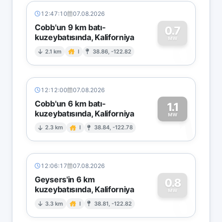
12:47:10
07.08.2026
Cobb'un 9 km batı-
0.7
kuzeybatısında, Kaliforniya
0
MW
2.1 km
I
38.86, -122.82
12:12:00
07.08.2026
Cobb'un 6 km batı-
1.1
kuzeybatısında, Kaliforniya
1
MW
2.3 km
I
38.84, -122.78
12:06:17
07.08.2026
Geysers'in 6 km
0.8
kuzeybatısında, Kaliforniya
0
MW
3.3 km
I
38.81, -122.82