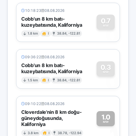
10:18:23
08.08.2026
Cobb'un 8 km batı-
0.7
kuzeybatısında, Kaliforniya
0
MW
1.8 km
I
38.84, -122.81
09:36:22
08.08.2026
Cobb'un 8 km batı-
0.3
kuzeybatısında, Kaliforniya
0
MW
1.5 km
I
38.84, -122.81
09:10:22
08.08.2026
Cloverdale'nin 8 km doğu-
1.0
güneydoğusunda,
MW
Kaliforniya
1
3.8 km
I
38.78, -122.94