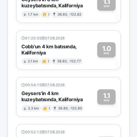
1.1
kuzeybatısında, Kaliforniya
1
MW
1.7 km
I
38.83, -122.82
01:20:35
07.08.2026
Cobb'un 4 km batısında,
1.0
Kaliforniya
1
MW
2.1 km
I
38.83, -122.77
00:54:15
07.08.2026
Geysers'in 4 km
1.1
kuzeybatısında, Kaliforniya
1
MW
3.3 km
I
38.80, -122.80
00:52:12
07.08.2026