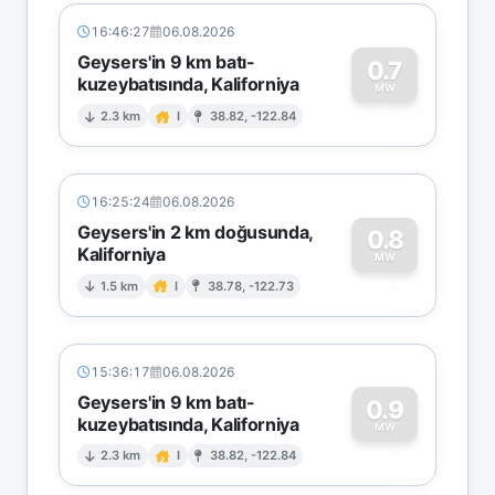
16:46:27
06.08.2026
Geysers'in 9 km batı-
0.7
kuzeybatısında, Kaliforniya
0
MW
2.3 km
I
38.82, -122.84
16:25:24
06.08.2026
Geysers'in 2 km doğusunda,
0.8
Kaliforniya
0
MW
1.5 km
I
38.78, -122.73
15:36:17
06.08.2026
Geysers'in 9 km batı-
0.9
kuzeybatısında, Kaliforniya
0
MW
2.3 km
I
38.82, -122.84