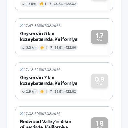
1
1.8 km
I
38.84, -122.82
17:47:36
07.08.2026
Geysers'in 5 km
1.7
kuzeybatısında, Kaliforniya
1
MW
3.3 km
I
38.81, -122.80
17:13:22
07.08.2026
Geysers'in 7 km
0.9
kuzeybatısında, Kaliforniya
0
MW
2.9 km
I
38.81, -122.82
17:03:59
07.08.2026
Redwood Valley'in 4 km
1.8
güneyinde, Kaliforniya
MW