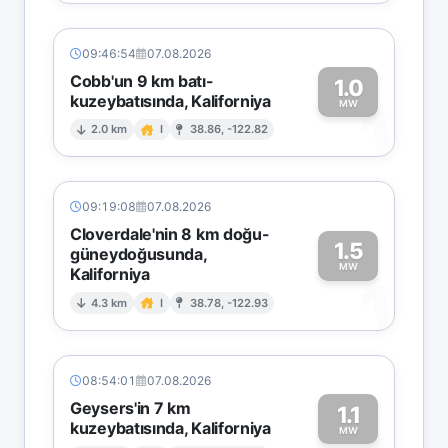
09:46:54
07.08.2026
Cobb'un 9 km batı-
1.0
kuzeybatısında, Kaliforniya
1
MW
2.0 km
I
38.86, -122.82
09:19:08
07.08.2026
Cloverdale'nin 8 km doğu-
1.5
güneydoğusunda,
MW
Kaliforniya
1
4.3 km
I
38.78, -122.93
08:54:01
07.08.2026
Geysers'in 7 km
1.1
kuzeybatısında, Kaliforniya
MW