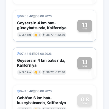
09:08:40
08.08.2026
Geysers'in 4 km batı-
1.1
güneybatısında, Kaliforniya
1
MW
3.7 km
I
38.77, -122.80
07:44:54
08.08.2026
Geysers'in 4 km batısında,
1.1
Kaliforniya
1
MW
3.0 km
I
38.77, -122.80
04:45:40
08.08.2026
Cobb'un 6 km batı-
0.8
kuzeybatısında, Kaliforniya
MW