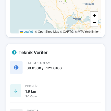
+
−
Leaflet
|
© OpenStreetMap © CARTO, © MTA Yerbilimleri
Teknik Veriler
ENLEM / BOYLAM
38.8308 / -122.8183
DERINLIK
1.9 km
Sığ Odak
EVENT ID