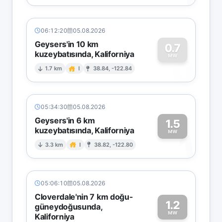
06:12:20
05.08.2026
Geysers'in 10 km
0.7
kuzeybatısında, Kaliforniya
0
MW
1.7 km
I
38.84, -122.84
05:34:30
05.08.2026
Geysers'in 6 km
1.5
kuzeybatısında, Kaliforniya
1
MW
3.3 km
I
38.82, -122.80
05:06:10
05.08.2026
Cloverdale'nin 7 km doğu-
1.2
güneydoğusunda,
MW
Kaliforniya