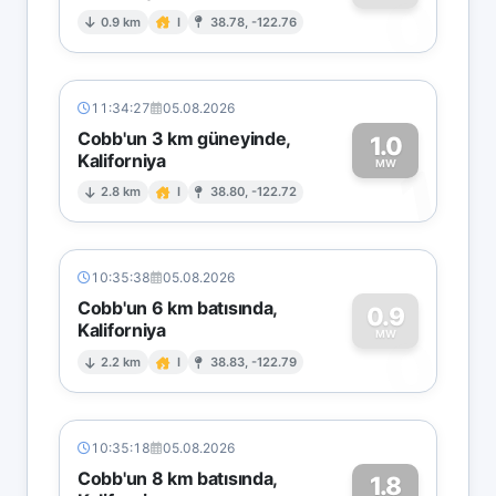
0
0.9 km
I
38.78, -122.76
11:34:27
05.08.2026
Cobb'un 3 km güneyinde,
1.0
Kaliforniya
1
MW
2.8 km
I
38.80, -122.72
10:35:38
05.08.2026
Cobb'un 6 km batısında,
0.9
Kaliforniya
0
MW
2.2 km
I
38.83, -122.79
10:35:18
05.08.2026
Cobb'un 8 km batısında,
1.8