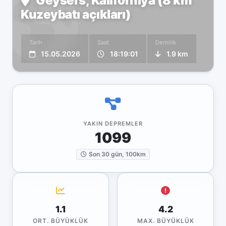
Geysers, Kaliforniya (8 km
Kuzeybatı açıkları)
Tarih
Saat
Derinlik
15.05.2026
18:19:01
1.9 km
YAKIN DEPREMLER
1099
Son 30 gün, 100km
1.1
4.2
ORT. BÜYÜKLÜK
MAX. BÜYÜKLÜK