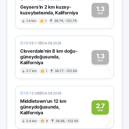
Geysers'in 2 km kuzey-
1.3
kuzeybatısında, Kaliforniya
1
MW
1.4 km
I
38.79, -122.76
10:29:11
04.08.2026
Cloverdale'nin 8 km doğu-
1.3
güneydoğusunda,
MW
Kaliforniya
1
2.7 km
I
38.77, -122.94
10:12:38
04.08.2026
Middletown'un 12 km
2.7
güneydoğusunda,
MW
Kaliforniya
2
5.4 km
II
38.68, -122.50