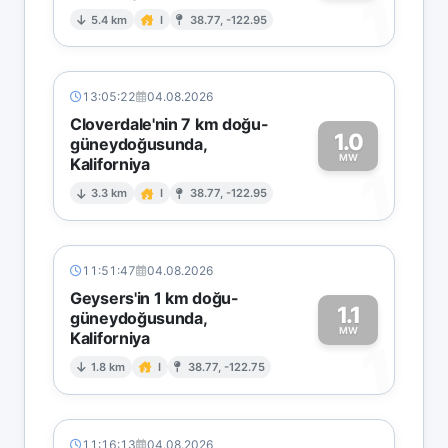
1
5.4 km
I
38.77, -122.95
13:05:22
04.08.2026
Cloverdale'nin 7 km doğu-
1.0
güneydoğusunda,
MW
Kaliforniya
1
3.3 km
I
38.77, -122.95
11:51:47
04.08.2026
Geysers'in 1 km doğu-
1.1
güneydoğusunda,
MW
Kaliforniya
1
1.8 km
I
38.77, -122.75
11:16:13
04.08.2026