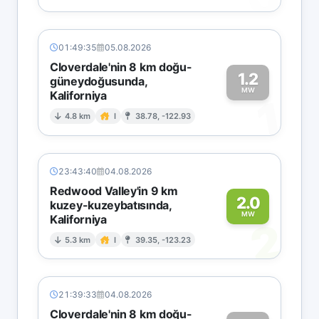
01:49:35
05.08.2026
Cloverdale'nin 8 km doğu-
1.2
güneydoğusunda,
MW
Kaliforniya
1
4.8 km
I
38.78, -122.93
23:43:40
04.08.2026
Redwood Valley'in 9 km
2.0
kuzey-kuzeybatısında,
MW
Kaliforniya
2
5.3 km
I
39.35, -123.23
21:39:33
04.08.2026
Cloverdale'nin 8 km doğu-