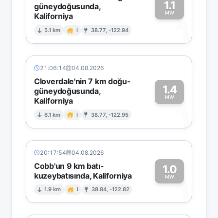
1.1
güneydoğusunda,
MW
Kaliforniya
1
5.1 km
I
38.77, -122.94
21:06:14
04.08.2026
Cloverdale'nin 7 km doğu-
1.4
güneydoğusunda,
MW
Kaliforniya
1
6.1 km
I
38.77, -122.95
20:17:54
04.08.2026
Cobb'un 9 km batı-
1.0
kuzeybatısında, Kaliforniya
1
MW
1.9 km
I
38.84, -122.82