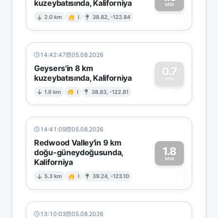
kuzeybatısında, Kaliforniya
1
MW
2.0 km
I
38.82, -122.84
14:42:47
05.08.2026
Geysers'in 8 km
0.7
kuzeybatısında, Kaliforniya
0
MW
1.6 km
I
38.83, -122.81
14:41:09
05.08.2026
Redwood Valley'in 9 km
1.8
doğu-güneydoğusunda,
MW
Kaliforniya
1
5.3 km
I
39.24, -123.10
13:10:03
05.08.2026