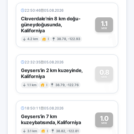
22:50:46
05.08.2026
Cloverdale'nin 8 km doğu-
1.1
güneydoğusunda,
MW
Kaliforniya
1
4.2 km
I
38.78, -122.93
22:32:35
05.08.2026
Geysers'in 2 km kuzeyinde,
0.8
Kaliforniya
0
MW
1.1 km
I
38.79, -122.76
18:50:11
05.08.2026
Geysers'in 7 km
1.0
kuzeybatısında, Kaliforniya
1
MW
3.1 km
I
38.82, -122.81