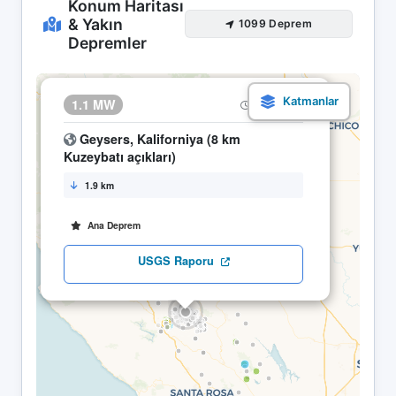
Konum Haritası
& Yakın
1099 Deprem
Depremler
×
1.1 MW
15.05 18:19
Geysers, Kaliforniya (8 km
Kuzeybatı açıkları)
1.9 km
Ana Deprem
USGS Raporu