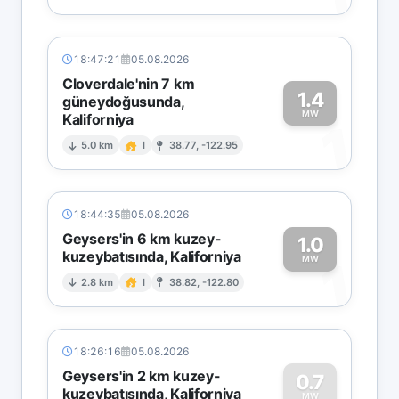
18:47:21
05.08.2026
Cloverdale'nin 7 km
1.4
güneydoğusunda,
MW
Kaliforniya
1
5.0 km
I
38.77, -122.95
18:44:35
05.08.2026
Geysers'in 6 km kuzey-
1.0
kuzeybatısında, Kaliforniya
1
MW
2.8 km
I
38.82, -122.80
18:26:16
05.08.2026
Geysers'in 2 km kuzey-
0.7
kuzeybatısında, Kaliforniya
MW