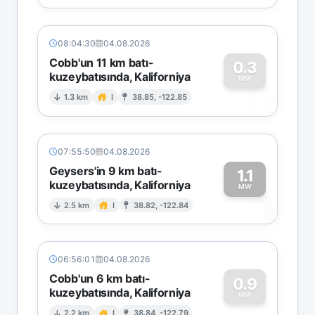
08:04:30
04.08.2026
Cobb'un 11 km batı-
0.3
kuzeybatısında, Kaliforniya
0
MW
1.3 km
I
38.85, -122.85
07:55:50
04.08.2026
Geysers'in 9 km batı-
1.1
kuzeybatısında, Kaliforniya
1
MW
2.5 km
I
38.82, -122.84
06:56:01
04.08.2026
Cobb'un 6 km batı-
0.9
kuzeybatısında, Kaliforniya
MW
2.2 km
I
38.84, -122.79