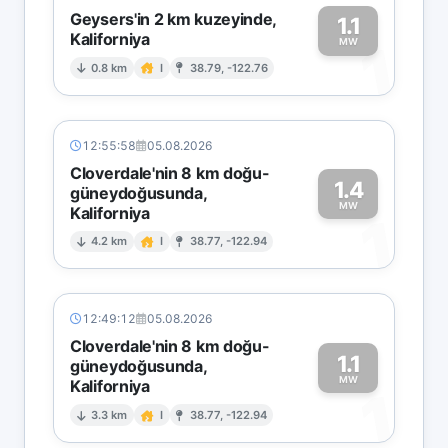
Geysers'in 2 km kuzeyinde,
1.1
Kaliforniya
1
MW
0.8 km
I
38.79, -122.76
12:55:58
05.08.2026
Cloverdale'nin 8 km doğu-
1.4
güneydoğusunda,
MW
Kaliforniya
1
4.2 km
I
38.77, -122.94
12:49:12
05.08.2026
Cloverdale'nin 8 km doğu-
1.1
güneydoğusunda,
MW
Kaliforniya
1
3.3 km
I
38.77, -122.94