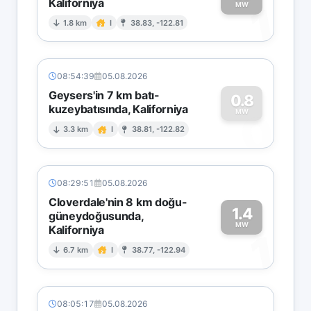
Kaliforniya
1
MW
1.8 km
I
38.83, -122.81
08:54:39
05.08.2026
Geysers'in 7 km batı-
0.8
kuzeybatısında, Kaliforniya
0
MW
3.3 km
I
38.81, -122.82
08:29:51
05.08.2026
Cloverdale'nin 8 km doğu-
1.4
güneydoğusunda,
MW
Kaliforniya
1
6.7 km
I
38.77, -122.94
08:05:17
05.08.2026