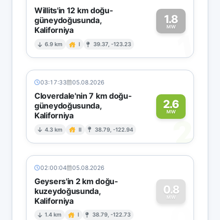
Willits'in 12 km doğu-
1.8
güneydoğusunda,
MW
Kaliforniya
1
6.9 km
I
39.37, -123.23
03:17:33
05.08.2026
Cloverdale'nin 7 km doğu-
2.6
güneydoğusunda,
MW
Kaliforniya
2
4.3 km
II
38.79, -122.94
02:00:04
05.08.2026
Geysers'in 2 km doğu-
0.8
kuzeydoğusunda,
MW
Kaliforniya
0
1.4 km
I
38.79, -122.73