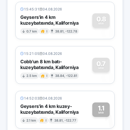
15:45:31
04.08.2026
Geysers'in 4 km
0.8
kuzeybatısında, Kaliforniya
0
MW
0.7 km
I
38.81, -122.78
15:21:05
04.08.2026
Cobb'un 8 km batı-
0.7
kuzeybatısında, Kaliforniya
0
MW
2.5 km
I
38.84, -122.81
14:52:03
04.08.2026
Geysers'in 4 km kuzey-
1.1
kuzeybatısında, Kaliforniya
1
MW
2.1 km
I
38.81, -122.77