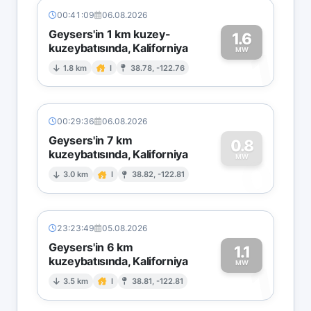
00:41:09
06.08.2026
Geysers'in 1 km kuzey-
1.6
kuzeybatısında, Kaliforniya
1
MW
1.8 km
I
38.78, -122.76
00:29:36
06.08.2026
Geysers'in 7 km
0.8
kuzeybatısında, Kaliforniya
0
MW
3.0 km
I
38.82, -122.81
23:23:49
05.08.2026
Geysers'in 6 km
1.1
kuzeybatısında, Kaliforniya
1
MW
3.5 km
I
38.81, -122.81