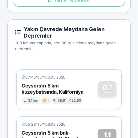
Yakın Çevrede Meydana Gelen
Depremler
100 km yarıçapında, son 30 gün içinde meydana gelen
depremler
07:45:35
06.08.2026
Geysers'in 5 km
0.7
kuzeybatısında, Kaliforniya
0
MW
3.1 km
I
38.81, -122.80
05:28:15
06.08.2026
Geysers'in 5 km batı-
1.1