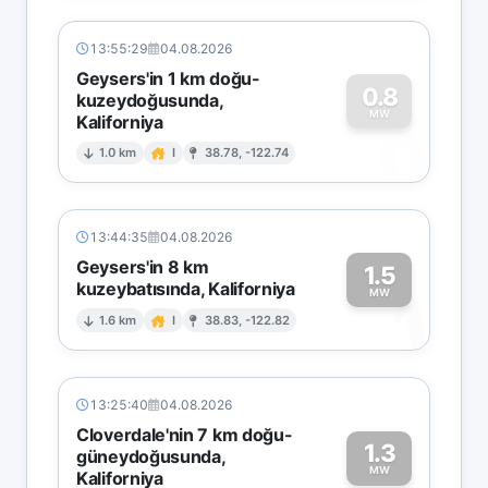
13:55:29
04.08.2026
Geysers'in 1 km doğu-
0.8
kuzeydoğusunda,
MW
Kaliforniya
0
1.0 km
I
38.78, -122.74
13:44:35
04.08.2026
Geysers'in 8 km
1.5
kuzeybatısında, Kaliforniya
1
MW
1.6 km
I
38.83, -122.82
13:25:40
04.08.2026
Cloverdale'nin 7 km doğu-
1.3
güneydoğusunda,
MW
Kaliforniya