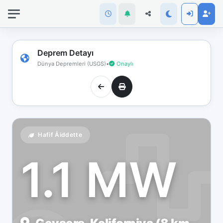
İnternet
bağlantınız
koptu!
Çevrimdışı
Deprem Detayı
moddasınız.
Dünya Depremleri (USGS)
•
Onaylı
Hafif Åiddette
1.1 MW