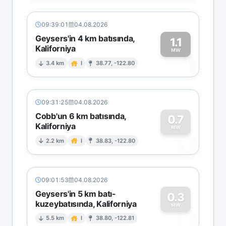
09:39:01
04.08.2026
Geysers'in 4 km batısında,
1.1
Kaliforniya
1
MW
3.4 km
I
38.77, -122.80
09:31:25
04.08.2026
Cobb'un 6 km batısında,
0.7
Kaliforniya
0
MW
2.2 km
I
38.83, -122.80
09:01:53
04.08.2026
Geysers'in 5 km batı-
0.3
kuzeybatısında, Kaliforniya
0
MW
5.5 km
I
38.80, -122.81