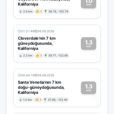
1.0
Kaliforniya
1
MW
2.0 km
I
38.78, -122.76
01:31:48
06.08.2026
Cloverdale'nin 7 km
1.3
güneydoğusunda,
MW
Kaliforniya
1
2.2 km
I
38.77, -122.95
00:44:16
06.08.2026
Santa Venetia'nın 7 km
1.3
doğu-güneydoğusunda,
MW
Kaliforniya
1
1.2 km
I
37.98, -122.45