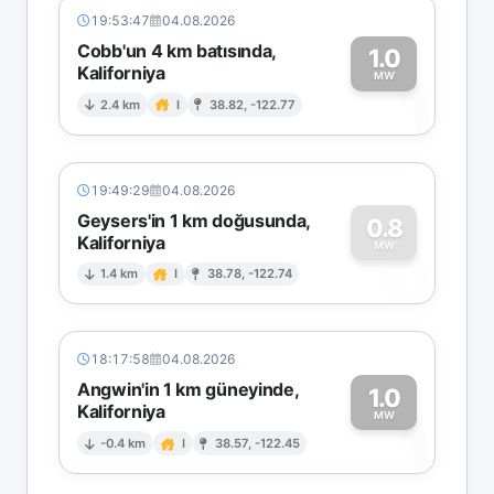
19:53:47
04.08.2026
Cobb'un 4 km batısında,
1.0
Kaliforniya
1
MW
2.4 km
I
38.82, -122.77
19:49:29
04.08.2026
Geysers'in 1 km doğusunda,
0.8
Kaliforniya
0
MW
1.4 km
I
38.78, -122.74
18:17:58
04.08.2026
Angwin'in 1 km güneyinde,
1.0
Kaliforniya
1
MW
-0.4 km
I
38.57, -122.45