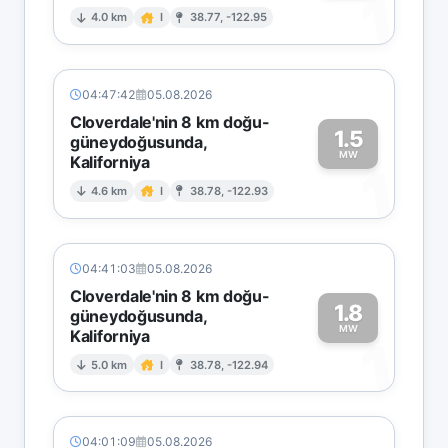
1
4.0 km
I
38.77, -122.95
04:47:42
05.08.2026
Cloverdale'nin 8 km doğu-
1.5
güneydoğusunda,
MW
Kaliforniya
1
4.6 km
I
38.78, -122.93
04:41:03
05.08.2026
Cloverdale'nin 8 km doğu-
1.8
güneydoğusunda,
MW
Kaliforniya
1
5.0 km
I
38.78, -122.94
04:01:09
05.08.2026