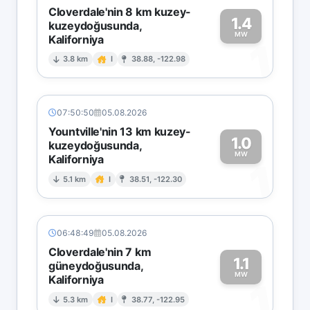
Cloverdale'nin 8 km kuzey-
1.4
kuzeydoğusunda,
MW
Kaliforniya
1
3.8 km
I
38.88, -122.98
07:50:50
05.08.2026
Yountville'nin 13 km kuzey-
1.0
kuzeydoğusunda,
MW
Kaliforniya
1
5.1 km
I
38.51, -122.30
06:48:49
05.08.2026
Cloverdale'nin 7 km
1.1
güneydoğusunda,
MW
Kaliforniya
1
5.3 km
I
38.77, -122.95