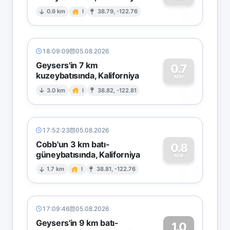
0
0.6 km
I
38.79, -122.76
18:09:09
05.08.2026
Geysers'in 7 km
0.7
kuzeybatısında, Kaliforniya
0
MW
3.0 km
I
38.82, -122.81
17:52:23
05.08.2026
Cobb'un 3 km batı-
0.8
güneybatısında, Kaliforniya
0
MW
1.7 km
I
38.81, -122.76
17:09:46
05.08.2026
Geysers'in 9 km batı-
1.0