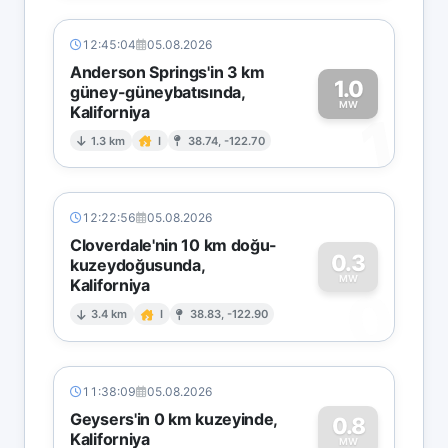
12:45:04
05.08.2026
Anderson Springs'in 3 km
1.0
güney-güneybatısında,
MW
Kaliforniya
1
1.3 km
I
38.74, -122.70
12:22:56
05.08.2026
Cloverdale'nin 10 km doğu-
0.3
kuzeydoğusunda,
MW
Kaliforniya
0
3.4 km
I
38.83, -122.90
11:38:09
05.08.2026
Geysers'in 0 km kuzeyinde,
0.8
Kaliforniya
MW