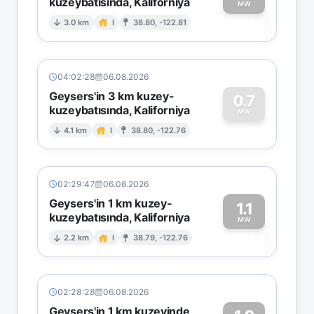
kuzeybatısında, Kaliforniya
1
MW
3.0 km
I
38.80, -122.81
04:02:28
06.08.2026
Geysers'in 3 km kuzey-
0.7
kuzeybatısında, Kaliforniya
0
MW
4.1 km
I
38.80, -122.76
02:29:47
06.08.2026
Geysers'in 1 km kuzey-
1.1
kuzeybatısında, Kaliforniya
1
MW
2.2 km
I
38.79, -122.76
02:28:28
06.08.2026
Geysers'in 1 km kuzeyinde,