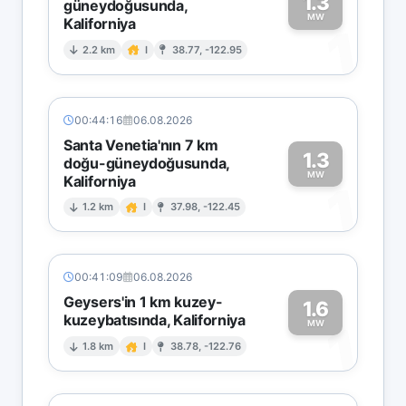
1.3
güneydoğusunda,
MW
Kaliforniya
1
2.2 km
I
38.77, -122.95
00:44:16
06.08.2026
Santa Venetia'nın 7 km
1.3
doğu-güneydoğusunda,
MW
Kaliforniya
1
1.2 km
I
37.98, -122.45
00:41:09
06.08.2026
Geysers'in 1 km kuzey-
1.6
kuzeybatısında, Kaliforniya
1
MW
1.8 km
I
38.78, -122.76