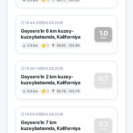
1
18:44:35
05.08.2026
Geysers'in 6 km kuzey-
1.0
kuzeybatısında, Kaliforniya
1
MW
2.8 km
I
38.82, -122.80
18:26:16
05.08.2026
Geysers'in 2 km kuzey-
0.7
kuzeybatısında, Kaliforniya
0
MW
0.6 km
I
38.79, -122.76
18:09:09
05.08.2026
Geysers'in 7 km
0.7
kuzeybatısında, Kaliforniya
MW