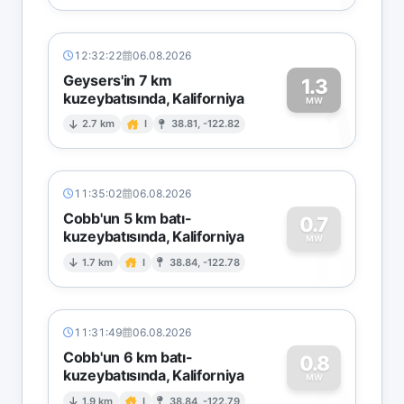
12:32:22
06.08.2026
Geysers'in 7 km
1.3
kuzeybatısında, Kaliforniya
1
MW
2.7 km
I
38.81, -122.82
11:35:02
06.08.2026
Cobb'un 5 km batı-
0.7
kuzeybatısında, Kaliforniya
0
MW
1.7 km
I
38.84, -122.78
11:31:49
06.08.2026
Cobb'un 6 km batı-
0.8
kuzeybatısında, Kaliforniya
MW
1.9 km
I
38.84, -122.79