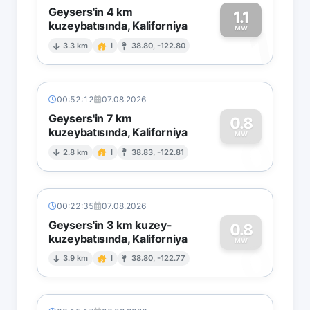
Geysers'in 4 km
1.1
kuzeybatısında, Kaliforniya
1
MW
3.3 km
I
38.80, -122.80
00:52:12
07.08.2026
Geysers'in 7 km
0.8
kuzeybatısında, Kaliforniya
0
MW
2.8 km
I
38.83, -122.81
00:22:35
07.08.2026
Geysers'in 3 km kuzey-
0.8
kuzeybatısında, Kaliforniya
0
MW
3.9 km
I
38.80, -122.77