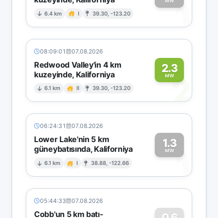
1
MW
6.4 km
I
39.30, -123.20
08:09:01
07.08.2026
Redwood Valley'in 4 km
2.3
kuzeyinde, Kaliforniya
2
MW
6.1 km
II
39.30, -123.20
06:24:31
07.08.2026
Lower Lake'nin 5 km
1.3
güneybatısında, Kaliforniya
1
MW
6.1 km
I
38.88, -122.66
05:44:33
07.08.2026
Cobb'un 5 km batı-
0.6