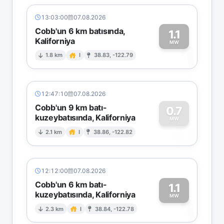
13:03:00
07.08.2026
Cobb'un 6 km batısında,
1.1
Kaliforniya
1
MW
1.8 km
I
38.83, -122.79
12:47:10
07.08.2026
Cobb'un 9 km batı-
0.7
kuzeybatısında, Kaliforniya
0
MW
2.1 km
I
38.86, -122.82
12:12:00
07.08.2026
Cobb'un 6 km batı-
1.1
kuzeybatısında, Kaliforniya
1
MW
2.3 km
I
38.84, -122.78