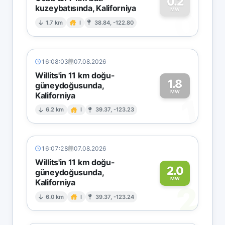
0.2
kuzeybatısında, Kaliforniya
0
MW
1.7 km
I
38.84, -122.80
16:08:03
07.08.2026
Willits'in 11 km doğu-
1.8
güneydoğusunda,
MW
Kaliforniya
1
6.2 km
I
39.37, -123.23
16:07:28
07.08.2026
Willits'in 11 km doğu-
2.0
güneydoğusunda,
MW
Kaliforniya
2
6.0 km
I
39.37, -123.24