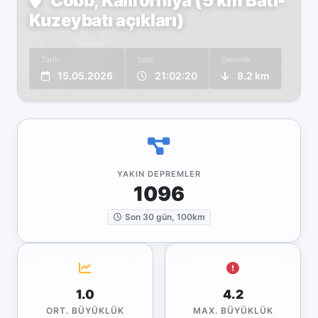
Cobb, Kaliforniya (5 km Batı-
Kuzeybatı açıkları)
Tarih
Saat
Derinlik
15.05.2026
21:02:20
8.2 km
YAKIN DEPREMLER
1096
Son 30 gün, 100km
1.0
4.2
ORT. BÜYÜKLÜK
MAX. BÜYÜKLÜK