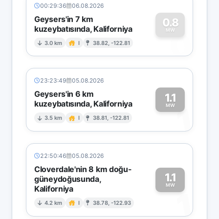
00:29:36
06.08.2026
Geysers'in 7 km
0.8
kuzeybatısında, Kaliforniya
0
MW
3.0 km
I
38.82, -122.81
23:23:49
05.08.2026
Geysers'in 6 km
1.1
kuzeybatısında, Kaliforniya
1
MW
3.5 km
I
38.81, -122.81
22:50:46
05.08.2026
Cloverdale'nin 8 km doğu-
1.1
güneydoğusunda,
MW
Kaliforniya
1
4.2 km
I
38.78, -122.93