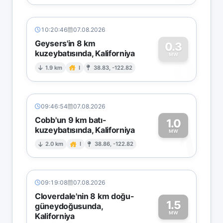
10:20:46
07.08.2026
Geysers'in 8 km
0.3
kuzeybatısında, Kaliforniya
0
MW
1.9 km
I
38.83, -122.82
09:46:54
07.08.2026
Cobb'un 9 km batı-
1.0
kuzeybatısında, Kaliforniya
1
MW
2.0 km
I
38.86, -122.82
09:19:08
07.08.2026
Cloverdale'nin 8 km doğu-
1.5
güneydoğusunda,
MW
Kaliforniya