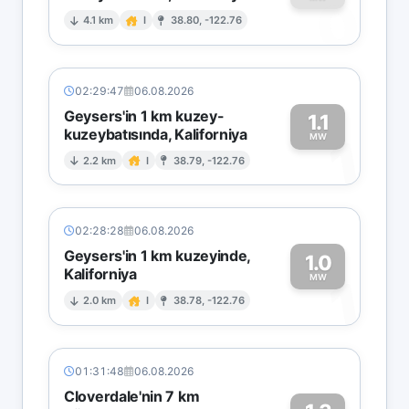
0
4.1 km
I
38.80, -122.76
02:29:47
06.08.2026
Geysers'in 1 km kuzey-
1.1
kuzeybatısında, Kaliforniya
1
MW
2.2 km
I
38.79, -122.76
02:28:28
06.08.2026
Geysers'in 1 km kuzeyinde,
1.0
Kaliforniya
1
MW
2.0 km
I
38.78, -122.76
01:31:48
06.08.2026
Cloverdale'nin 7 km