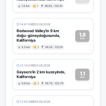
0
1.6 km
I
38.83, -122.81
14:41:09
05.08.2026
Redwood Valley'in 9 km
1.8
doğu-güneydoğusunda,
MW
Kaliforniya
1
5.3 km
I
39.24, -123.10
13:10:03
05.08.2026
Geysers'in 2 km kuzeyinde,
1.1
Kaliforniya
1
MW
0.8 km
I
38.79, -122.76
12:55:58
05.08.2026