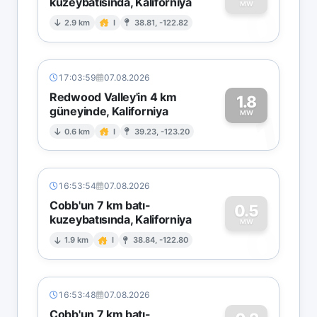
kuzeybatısında, Kaliforniya
0
MW
2.9 km
I
38.81, -122.82
17:03:59
07.08.2026
Redwood Valley'in 4 km
1.8
güneyinde, Kaliforniya
1
MW
0.6 km
I
39.23, -123.20
16:53:54
07.08.2026
Cobb'un 7 km batı-
0.5
kuzeybatısında, Kaliforniya
0
MW
1.9 km
I
38.84, -122.80
16:53:48
07.08.2026
Cobb'un 7 km batı-