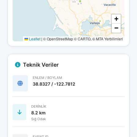
+
−
Leaflet
|
© OpenStreetMap © CARTO, © MTA Yerbilimleri
Teknik Veriler
ENLEM / BOYLAM
38.8327 / -122.7812
DERINLIK
8.2 km
Sığ Odak
EVENT ID