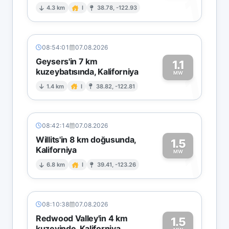
1
4.3 km
I
38.78, -122.93
08:54:01
07.08.2026
Geysers'in 7 km
1.1
kuzeybatısında, Kaliforniya
1
MW
1.4 km
I
38.82, -122.81
08:42:14
07.08.2026
Willits'in 8 km doğusunda,
1.5
Kaliforniya
1
MW
6.8 km
I
39.41, -123.26
08:10:38
07.08.2026
Redwood Valley'in 4 km
1.5
kuzeyinde, Kaliforniya