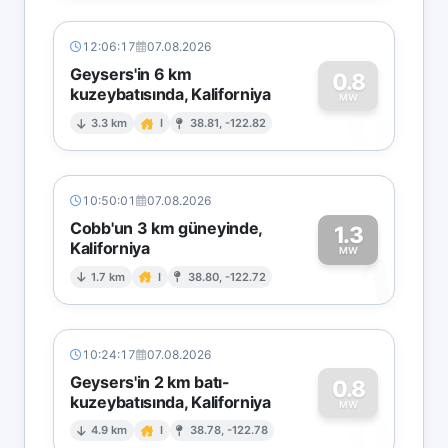
12:06:17
07.08.2026
Geysers'in 6 km
0.8
kuzeybatısında, Kaliforniya
0
MW
3.3 km
I
38.81, -122.82
10:50:01
07.08.2026
Cobb'un 3 km güneyinde,
1.3
Kaliforniya
1
MW
1.7 km
I
38.80, -122.72
10:24:17
07.08.2026
Geysers'in 2 km batı-
0.8
kuzeybatısında, Kaliforniya
0
MW
4.9 km
I
38.78, -122.78