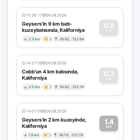
15:36:17
06.08.2026
Geysers'in 9 km batı-
0.9
kuzeybatısında, Kaliforniya
0
MW
2.3 km
I
38.82, -122.84
14:27:38
06.08.2026
Cobb'un 4 km batısında,
0.3
Kaliforniya
0
MW
2.5 km
I
38.82, -122.76
14:01:58
06.08.2026
Geysers'in 2 km kuzeyinde,
1.4
Kaliforniya
1
MW
1.9 km
I
38.79, -122.76