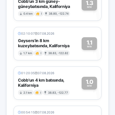
Cobb'un 3 km güney-
1.3
güneybatısında, Kaliforniya
1
MW
0.4 km
I
38.80, -122.74
02:10:07
07.08.2026
Geysers'in 8 km
1.1
kuzeybatısında, Kaliforniya
1
MW
1.7 km
I
38.83, -122.82
01:20:35
07.08.2026
Cobb'un 4 km batısında,
1.0
Kaliforniya
1
MW
2.1 km
I
38.83, -122.77
00:54:15
07.08.2026