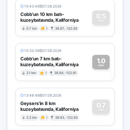
15:43:40
07.08.2026
Cobb'un 10 km batı-
0.5
kuzeybatısında, Kaliforniya
0
MW
0.7 km
I
38.87, -122.82
15:35:39
07.08.2026
Cobb'un 7 km batı-
1.0
kuzeybatısında, Kaliforniya
1
MW
2.1 km
I
38.84, -122.81
13:48:49
07.08.2026
Geysers'in 8 km
0.7
kuzeybatısında, Kaliforniya
0
MW
2.2 km
I
38.83, -122.82