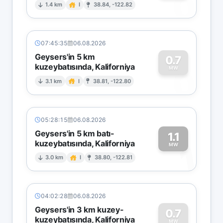
0
1.4 km
I
38.84, -122.82
07:45:35
06.08.2026
Geysers'in 5 km
0.7
kuzeybatısında, Kaliforniya
0
MW
3.1 km
I
38.81, -122.80
05:28:15
06.08.2026
Geysers'in 5 km batı-
1.1
kuzeybatısında, Kaliforniya
1
MW
3.0 km
I
38.80, -122.81
04:02:28
06.08.2026
Geysers'in 3 km kuzey-
0.7
kuzeybatısında, Kaliforniya
MW