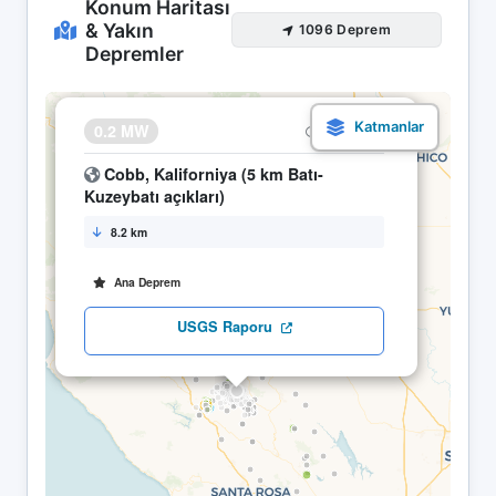
Konum Haritası
& Yakın
1096 Deprem
Depremler
×
0.2 MW
15.05 21:02
Cobb, Kaliforniya (5 km Batı-
Kuzeybatı açıkları)
8.2 km
Ana Deprem
USGS Raporu