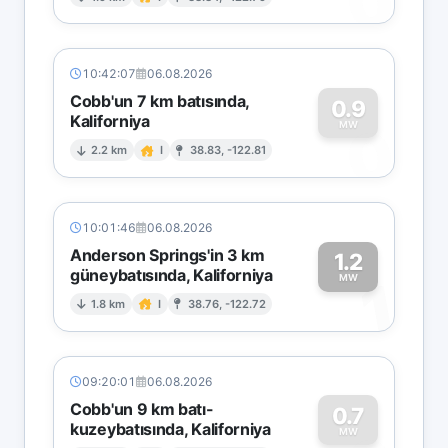
0
10:42:07
06.08.2026
Cobb'un 7 km batısında,
0.9
Kaliforniya
0
MW
2.2 km
I
38.83, -122.81
10:01:46
06.08.2026
Anderson Springs'in 3 km
1.2
güneybatısında, Kaliforniya
1
MW
1.8 km
I
38.76, -122.72
09:20:01
06.08.2026
Cobb'un 9 km batı-
0.7
kuzeybatısında, Kaliforniya
MW