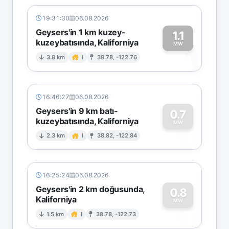
19:31:30
06.08.2026
Geysers'in 1 km kuzey-
1.1
kuzeybatısında, Kaliforniya
1
MW
3.8 km
I
38.78, -122.76
16:46:27
06.08.2026
Geysers'in 9 km batı-
0.7
kuzeybatısında, Kaliforniya
0
MW
2.3 km
I
38.82, -122.84
16:25:24
06.08.2026
Geysers'in 2 km doğusunda,
0.8
Kaliforniya
0
MW
1.5 km
I
38.78, -122.73