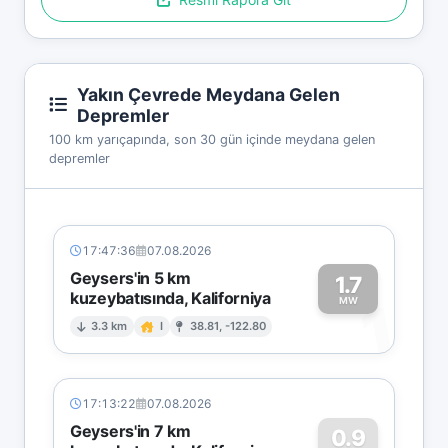
Yakın Çevrede Meydana Gelen
Depremler
100 km yarıçapında, son 30 gün içinde meydana gelen
depremler
17:47:36
07.08.2026
Geysers'in 5 km
1.7
kuzeybatısında, Kaliforniya
1
MW
3.3 km
I
38.81, -122.80
17:13:22
07.08.2026
Geysers'in 7 km
0.9