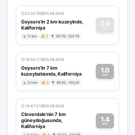
22:32:35
05.08.2026
Geysers'in 2 km kuzeyinde,
0.8
Kaliforniya
0
MW
1.1 km
I
38.79, -122.76
18:50:11
05.08.2026
Geysers'in 7 km
1.0
kuzeybatısında, Kaliforniya
1
MW
3.1 km
I
38.82, -122.81
18:47:21
05.08.2026
Cloverdale'nin 7 km
1.4
güneydoğusunda,
MW
Kaliforniya
5.0 km
I
38.77, -122.95