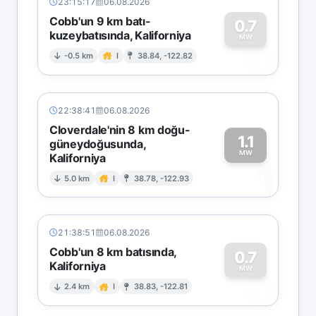
23:15:17
06.08.2026
Cobb'un 9 km batı-
0.7
kuzeybatısında, Kaliforniya
0
MW
-0.5 km
I
38.84, -122.82
22:38:41
06.08.2026
Cloverdale'nin 8 km doğu-
1.1
güneydoğusunda,
MW
Kaliforniya
1
5.0 km
I
38.78, -122.93
21:38:51
06.08.2026
Cobb'un 8 km batısında,
0.7
Kaliforniya
0
MW
2.4 km
I
38.83, -122.81