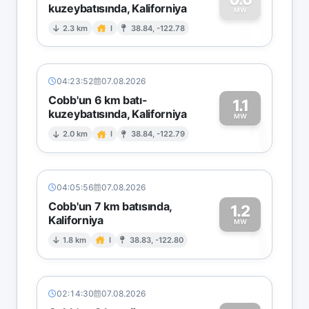
kuzeybatısında, Kaliforniya
0
MW
2.3 km
I
38.84, -122.78
04:23:52
07.08.2026
Cobb'un 6 km batı-
1.1
kuzeybatısında, Kaliforniya
1
MW
2.0 km
I
38.84, -122.79
04:05:56
07.08.2026
Cobb'un 7 km batısında,
1.2
Kaliforniya
1
MW
1.8 km
I
38.83, -122.80
02:14:30
07.08.2026