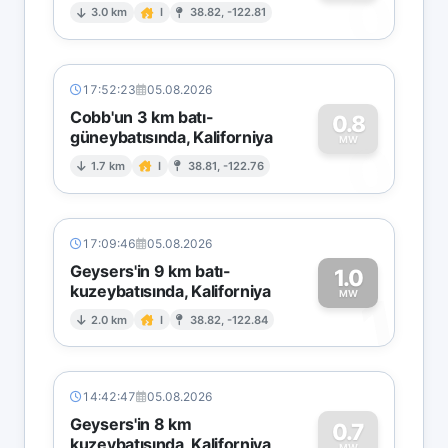
0
3.0 km
I
38.82, -122.81
17:52:23
05.08.2026
Cobb'un 3 km batı-
0.8
güneybatısında, Kaliforniya
0
MW
1.7 km
I
38.81, -122.76
17:09:46
05.08.2026
Geysers'in 9 km batı-
1.0
kuzeybatısında, Kaliforniya
1
MW
2.0 km
I
38.82, -122.84
14:42:47
05.08.2026
Geysers'in 8 km
0.7
kuzeybatısında, Kaliforniya
MW