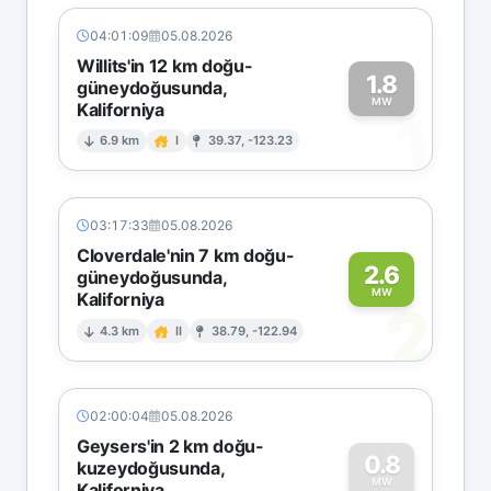
04:01:09
05.08.2026
Willits'in 12 km doğu-
1.8
güneydoğusunda,
MW
Kaliforniya
1
6.9 km
I
39.37, -123.23
03:17:33
05.08.2026
Cloverdale'nin 7 km doğu-
2.6
güneydoğusunda,
MW
Kaliforniya
2
4.3 km
II
38.79, -122.94
02:00:04
05.08.2026
Geysers'in 2 km doğu-
0.8
kuzeydoğusunda,
MW
Kaliforniya