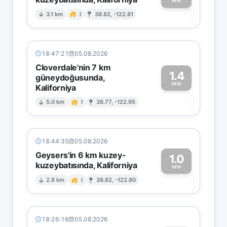
1
MW
3.1 km
I
38.82, -122.81
18:47:21
05.08.2026
Cloverdale'nin 7 km
1.4
güneydoğusunda,
MW
Kaliforniya
1
5.0 km
I
38.77, -122.95
18:44:35
05.08.2026
Geysers'in 6 km kuzey-
1.0
kuzeybatısında, Kaliforniya
1
MW
2.8 km
I
38.82, -122.80
18:26:16
05.08.2026