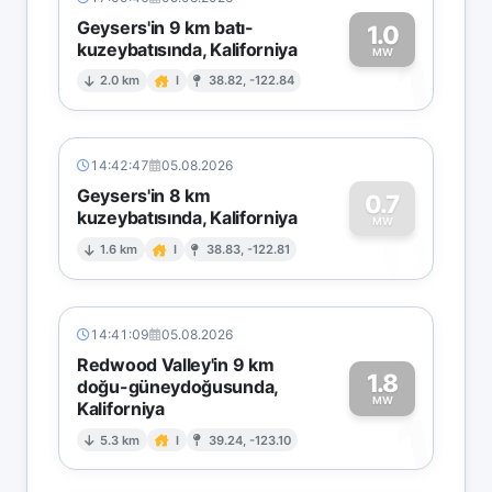
Geysers'in 9 km batı-
1.0
kuzeybatısında, Kaliforniya
1
MW
2.0 km
I
38.82, -122.84
14:42:47
05.08.2026
Geysers'in 8 km
0.7
kuzeybatısında, Kaliforniya
0
MW
1.6 km
I
38.83, -122.81
14:41:09
05.08.2026
Redwood Valley'in 9 km
1.8
doğu-güneydoğusunda,
MW
Kaliforniya
1
5.3 km
I
39.24, -123.10