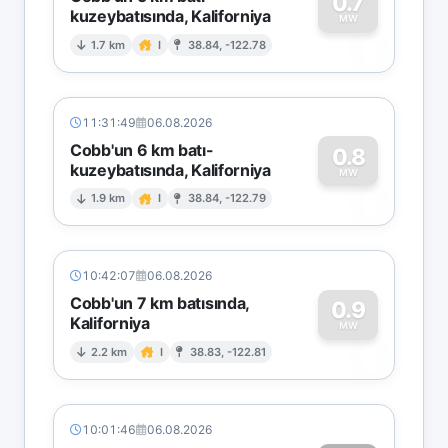
0.7
kuzeybatısında, Kaliforniya
0
MW
1.7 km
I
38.84, -122.78
11:31:49
06.08.2026
Cobb'un 6 km batı-
0.8
kuzeybatısında, Kaliforniya
0
MW
1.9 km
I
38.84, -122.79
10:42:07
06.08.2026
Cobb'un 7 km batısında,
0.9
Kaliforniya
0
MW
2.2 km
I
38.83, -122.81
10:01:46
06.08.2026