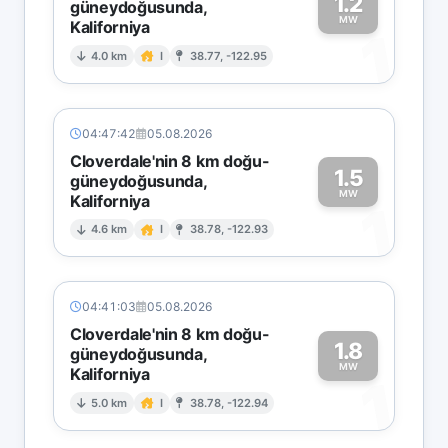
1.2
güneydoğusunda,
MW
Kaliforniya
1
4.0 km
I
38.77, -122.95
04:47:42
05.08.2026
Cloverdale'nin 8 km doğu-
1.5
güneydoğusunda,
MW
Kaliforniya
1
4.6 km
I
38.78, -122.93
04:41:03
05.08.2026
Cloverdale'nin 8 km doğu-
1.8
güneydoğusunda,
MW
Kaliforniya
1
5.0 km
I
38.78, -122.94