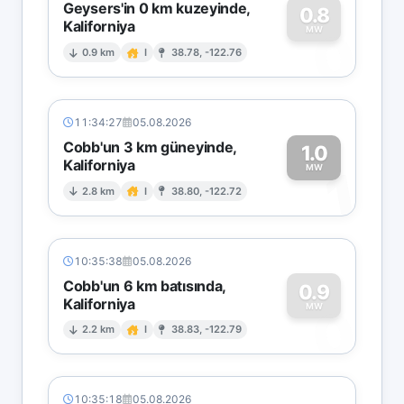
Geysers'in 0 km kuzeyinde,
0.8
Kaliforniya
0
MW
0.9 km
I
38.78, -122.76
11:34:27
05.08.2026
Cobb'un 3 km güneyinde,
1.0
Kaliforniya
1
MW
2.8 km
I
38.80, -122.72
10:35:38
05.08.2026
Cobb'un 6 km batısında,
0.9
Kaliforniya
0
MW
2.2 km
I
38.83, -122.79
10:35:18
05.08.2026