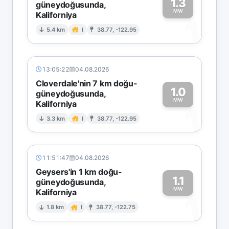
1.3
güneydoğusunda,
MW
Kaliforniya
1
5.4 km
I
38.77, -122.95
13:05:22
04.08.2026
Cloverdale'nin 7 km doğu-
1.0
güneydoğusunda,
MW
Kaliforniya
1
3.3 km
I
38.77, -122.95
11:51:47
04.08.2026
Geysers'in 1 km doğu-
1.1
güneydoğusunda,
MW
Kaliforniya
1
1.8 km
I
38.77, -122.75