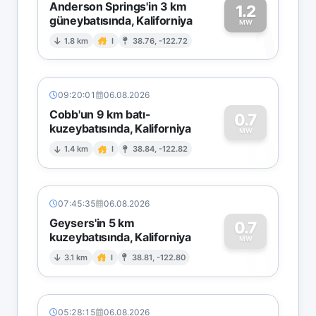
Anderson Springs'in 3 km
1.2
güneybatısında, Kaliforniya
1
MW
1.8 km
I
38.76, -122.72
09:20:01
06.08.2026
Cobb'un 9 km batı-
0.7
kuzeybatısında, Kaliforniya
0
MW
1.4 km
I
38.84, -122.82
07:45:35
06.08.2026
Geysers'in 5 km
0.7
kuzeybatısında, Kaliforniya
0
MW
3.1 km
I
38.81, -122.80
05:28:15
06.08.2026