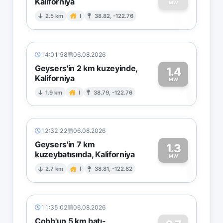
Kaliforniya
0
MW
2.5 km
I
38.82, -122.76
14:01:58
06.08.2026
Geysers'in 2 km kuzeyinde,
1.4
Kaliforniya
1
MW
1.9 km
I
38.79, -122.76
12:32:22
06.08.2026
Geysers'in 7 km
1.3
kuzeybatısında, Kaliforniya
1
MW
2.7 km
I
38.81, -122.82
11:35:02
06.08.2026
Cobb'un 5 km batı-