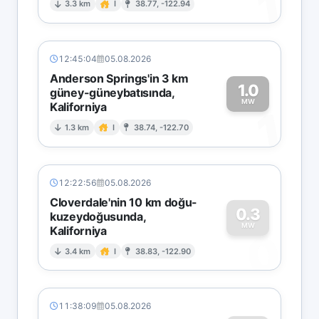
1
3.3 km
I
38.77, -122.94
12:45:04
05.08.2026
Anderson Springs'in 3 km
1.0
güney-güneybatısında,
MW
Kaliforniya
1
1.3 km
I
38.74, -122.70
12:22:56
05.08.2026
Cloverdale'nin 10 km doğu-
0.3
kuzeydoğusunda,
MW
Kaliforniya
0
3.4 km
I
38.83, -122.90
11:38:09
05.08.2026