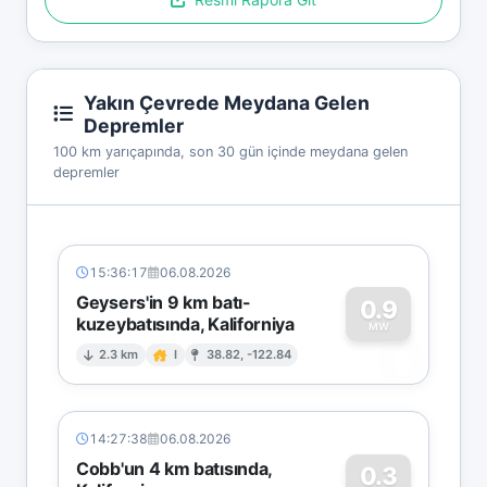
Yakın Çevrede Meydana Gelen
Depremler
100 km yarıçapında, son 30 gün içinde meydana gelen
depremler
15:36:17
06.08.2026
Geysers'in 9 km batı-
0.9
kuzeybatısında, Kaliforniya
0
MW
2.3 km
I
38.82, -122.84
14:27:38
06.08.2026
Cobb'un 4 km batısında,
0.3