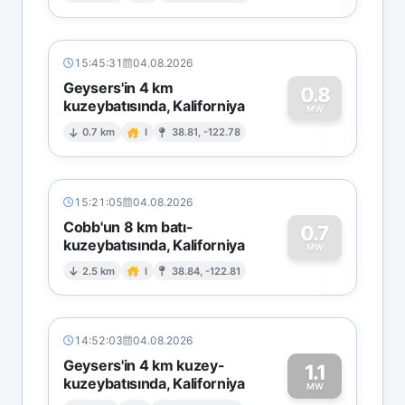
15:45:31
04.08.2026
Geysers'in 4 km
0.8
kuzeybatısında, Kaliforniya
0
MW
0.7 km
I
38.81, -122.78
15:21:05
04.08.2026
Cobb'un 8 km batı-
0.7
kuzeybatısında, Kaliforniya
0
MW
2.5 km
I
38.84, -122.81
14:52:03
04.08.2026
Geysers'in 4 km kuzey-
1.1
kuzeybatısında, Kaliforniya
MW