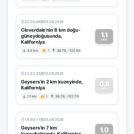
1
22:50:46
05.08.2026
Cloverdale'nin 8 km doğu-
1.1
güneydoğusunda,
MW
Kaliforniya
1
4.2 km
I
38.78, -122.93
22:32:35
05.08.2026
Geysers'in 2 km kuzeyinde,
0.8
Kaliforniya
0
MW
1.1 km
I
38.79, -122.76
18:50:11
05.08.2026
Geysers'in 7 km
1.0
kuzeybatısında, Kaliforniya