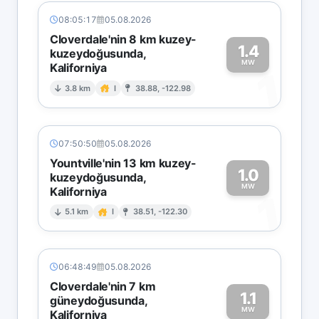
08:05:17
05.08.2026
Cloverdale'nin 8 km kuzey-
1.4
kuzeydoğusunda,
MW
Kaliforniya
1
3.8 km
I
38.88, -122.98
07:50:50
05.08.2026
Yountville'nin 13 km kuzey-
1.0
kuzeydoğusunda,
MW
Kaliforniya
1
5.1 km
I
38.51, -122.30
06:48:49
05.08.2026
Cloverdale'nin 7 km
1.1
güneydoğusunda,
MW
Kaliforniya