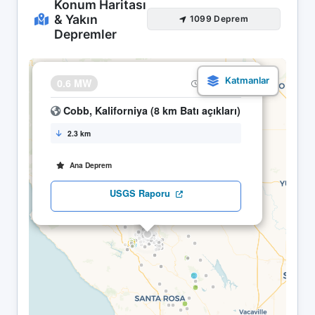
Konum Haritası
& Yakın
1099 Deprem
Depremler
×
0.6 MW
15.05 22:46
Cobb, Kaliforniya (8 km Batı açıkları)
2.3 km
Ana Deprem
USGS Raporu