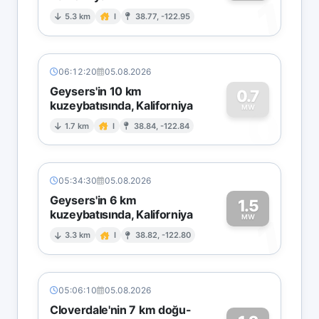
1
5.3 km
I
38.77, -122.95
06:12:20
05.08.2026
Geysers'in 10 km
0.7
kuzeybatısında, Kaliforniya
0
MW
1.7 km
I
38.84, -122.84
05:34:30
05.08.2026
Geysers'in 6 km
1.5
kuzeybatısında, Kaliforniya
1
MW
3.3 km
I
38.82, -122.80
05:06:10
05.08.2026
Cloverdale'nin 7 km doğu-