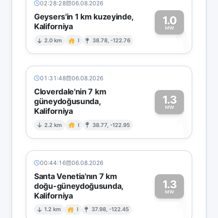
02:28:28
06.08.2026
Geysers'in 1 km kuzeyinde,
1.0
Kaliforniya
1
MW
2.0 km
I
38.78, -122.76
01:31:48
06.08.2026
Cloverdale'nin 7 km
1.3
güneydoğusunda,
MW
Kaliforniya
1
2.2 km
I
38.77, -122.95
00:44:16
06.08.2026
Santa Venetia'nın 7 km
1.3
doğu-güneydoğusunda,
MW
Kaliforniya
1
1.2 km
I
37.98, -122.45