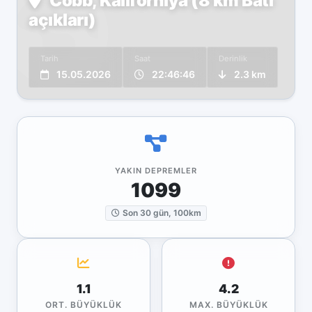
Cobb, Kaliforniya (8 km Batı
açıkları)
Tarih
Saat
Derinlik
15.05.2026
22:46:46
2.3 km
YAKIN DEPREMLER
1099
Son 30 gün, 100km
1.1
4.2
ORT. BÜYÜKLÜK
MAX. BÜYÜKLÜK