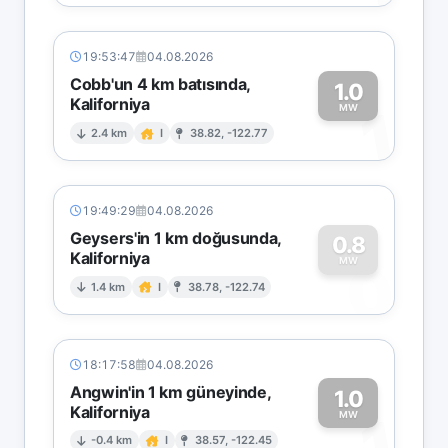
19:53:47
04.08.2026
Cobb'un 4 km batısında,
1.0
Kaliforniya
1
MW
2.4 km
I
38.82, -122.77
19:49:29
04.08.2026
Geysers'in 1 km doğusunda,
0.8
Kaliforniya
0
MW
1.4 km
I
38.78, -122.74
18:17:58
04.08.2026
Angwin'in 1 km güneyinde,
1.0
Kaliforniya
1
MW
-0.4 km
I
38.57, -122.45