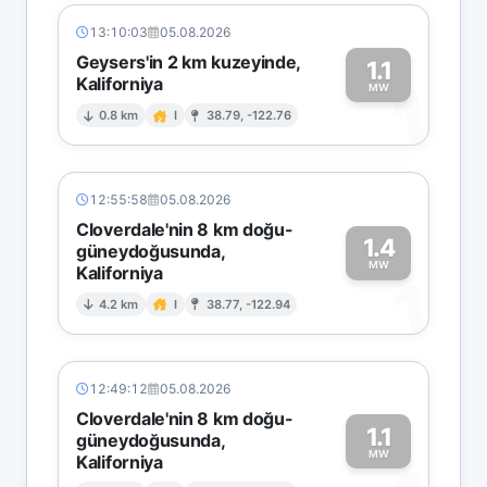
13:10:03
05.08.2026
Geysers'in 2 km kuzeyinde,
1.1
Kaliforniya
1
MW
0.8 km
I
38.79, -122.76
12:55:58
05.08.2026
Cloverdale'nin 8 km doğu-
1.4
güneydoğusunda,
MW
Kaliforniya
1
4.2 km
I
38.77, -122.94
12:49:12
05.08.2026
Cloverdale'nin 8 km doğu-
1.1
güneydoğusunda,
MW
Kaliforniya