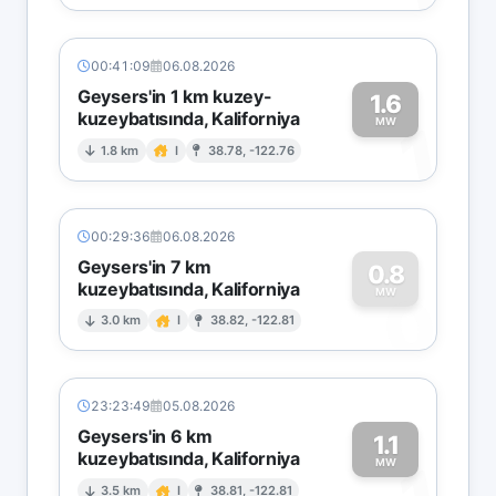
00:41:09
06.08.2026
Geysers'in 1 km kuzey-
1.6
kuzeybatısında, Kaliforniya
1
MW
1.8 km
I
38.78, -122.76
00:29:36
06.08.2026
Geysers'in 7 km
0.8
kuzeybatısında, Kaliforniya
0
MW
3.0 km
I
38.82, -122.81
23:23:49
05.08.2026
Geysers'in 6 km
1.1
kuzeybatısında, Kaliforniya
MW
3.5 km
I
38.81, -122.81