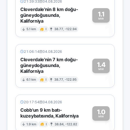
21:39:33
04.08.2026
Cloverdale'nin 8 km doğu-
1.1
güneydoğusunda,
MW
Kaliforniya
1
5.1 km
I
38.77, -122.94
21:06:14
04.08.2026
Cloverdale'nin 7 km doğu-
1.4
güneydoğusunda,
MW
Kaliforniya
1
6.1 km
I
38.77, -122.95
20:17:54
04.08.2026
Cobb'un 9 km batı-
1.0
kuzeybatısında, Kaliforniya
1
MW
1.9 km
I
38.84, -122.82