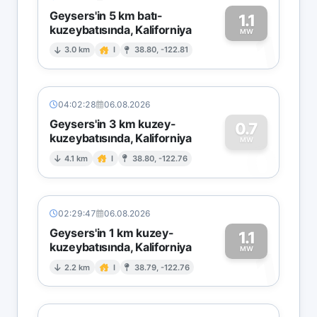
Geysers'in 5 km batı-
1.1
kuzeybatısında, Kaliforniya
1
MW
3.0 km
I
38.80, -122.81
04:02:28
06.08.2026
Geysers'in 3 km kuzey-
0.7
kuzeybatısında, Kaliforniya
0
MW
4.1 km
I
38.80, -122.76
02:29:47
06.08.2026
Geysers'in 1 km kuzey-
1.1
kuzeybatısında, Kaliforniya
1
MW
2.2 km
I
38.79, -122.76