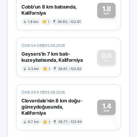
Cobb'un 8 km batısında,
1.8
Kaliforniya
1
MW
1.8 km
I
38.83, -122.81
08:54:39
05.08.2026
Geysers'in 7 km batı-
0.8
kuzeybatısında, Kaliforniya
0
MW
3.3 km
I
38.81, -122.82
08:29:51
05.08.2026
Cloverdale'nin 8 km doğu-
1.4
güneydoğusunda,
MW
Kaliforniya
1
6.7 km
I
38.77, -122.94