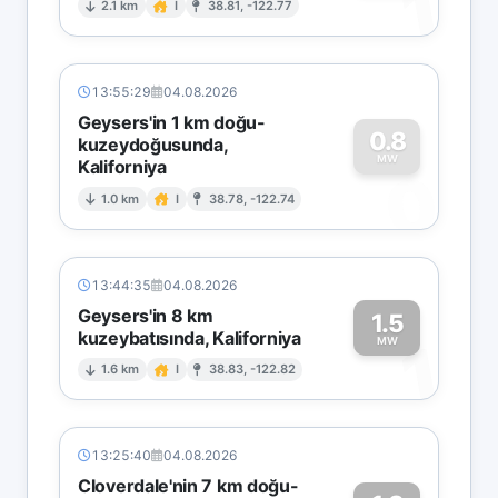
1
2.1 km
I
38.81, -122.77
13:55:29
04.08.2026
Geysers'in 1 km doğu-
0.8
kuzeydoğusunda,
MW
Kaliforniya
0
1.0 km
I
38.78, -122.74
13:44:35
04.08.2026
Geysers'in 8 km
1.5
kuzeybatısında, Kaliforniya
1
MW
1.6 km
I
38.83, -122.82
13:25:40
04.08.2026
Cloverdale'nin 7 km doğu-