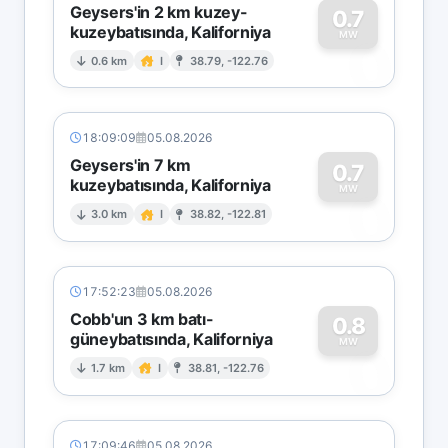
Geysers'in 2 km kuzey-
0.7
kuzeybatısında, Kaliforniya
0
MW
0.6 km
I
38.79, -122.76
18:09:09
05.08.2026
Geysers'in 7 km
0.7
kuzeybatısında, Kaliforniya
0
MW
3.0 km
I
38.82, -122.81
17:52:23
05.08.2026
Cobb'un 3 km batı-
0.8
güneybatısında, Kaliforniya
0
MW
1.7 km
I
38.81, -122.76
17:09:46
05.08.2026