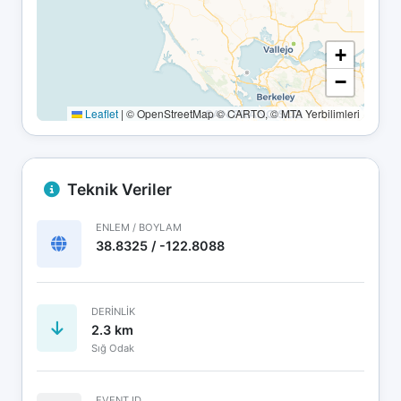
+
−
Leaflet
|
© OpenStreetMap © CARTO, © MTA Yerbilimleri
Teknik Veriler
ENLEM / BOYLAM
38.8325 / -122.8088
DERINLIK
2.3 km
Sığ Odak
EVENT ID