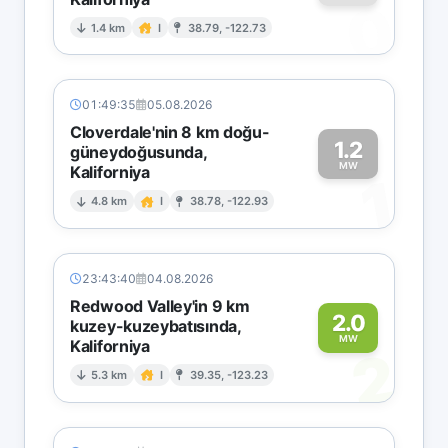
0
1.4 km
I
38.79, -122.73
01:49:35
05.08.2026
Cloverdale'nin 8 km doğu-
1.2
güneydoğusunda,
MW
Kaliforniya
1
4.8 km
I
38.78, -122.93
23:43:40
04.08.2026
Redwood Valley'in 9 km
2.0
kuzey-kuzeybatısında,
MW
Kaliforniya
2
5.3 km
I
39.35, -123.23