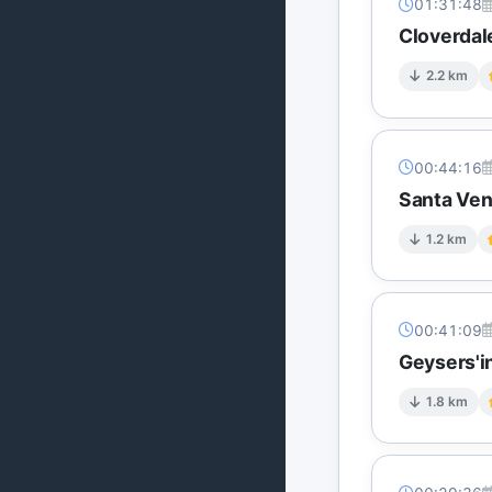
01:31:48
Cloverdal
2.2 km
00:44:16
Santa Ven
1.2 km
00:41:09
Geysers'i
1.8 km