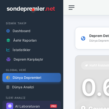
sondepremler
.net
SİSMİK TAKİP
Dashboard
Deprem Det
Åehir Raporları
Dünya Depreml
İstatistikler
Deprem Karşılaştır
Hafif Åiddet
GLOBAL VERİ
0
Dünya Depremleri
Dünya Analizi
İLERİ ANALİZ
AI Laboratuvarı
PRO
Geysers