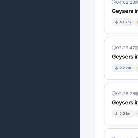
04:02:28
Geysers'i
4.1 km
02:29:47
Geysers'i
2.2 km
02:28:28
Geysers'in
2.0 km