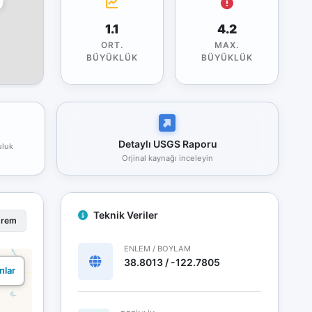
1.1
4.2
ORT.
MAX.
BÜYÜKLÜK
BÜYÜKLÜK
Detaylı USGS Raporu
uluk
Orjinal kaynağı inceleyin
Teknik Veriler
prem
ENLEM / BOYLAM
38.8013 / -122.7805