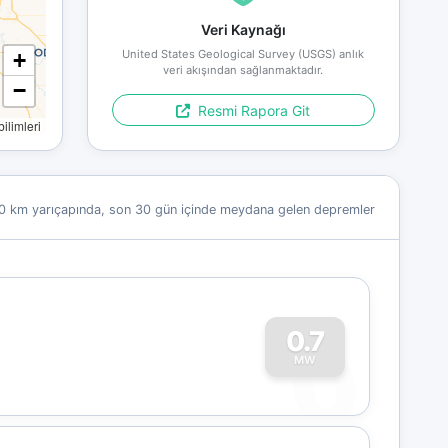
Veri Kaynağı
United States Geological Survey (USGS) anlık
+
veri akışından sağlanmaktadır.
−
Resmi Rapora Git
limleri
0 km yarıçapında, son 30 gün içinde meydana gelen depremler
0
0.7
MW