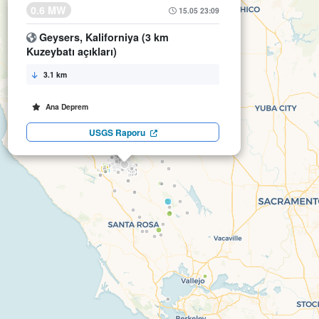
0.6 MW
15.05 23:09
Geysers, Kaliforniya (3 km
Kuzeybatı açıkları)
3.1 km
Ana Deprem
USGS Raporu