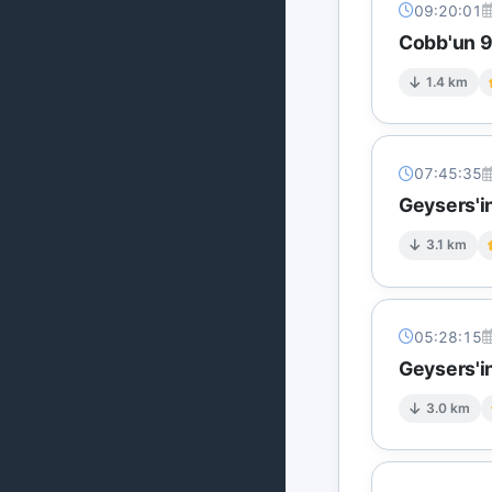
09:20:01
Cobb'un 9 
1.4 km
07:45:35
Geysers'in
3.1 km
05:28:15
Geysers'in
3.0 km