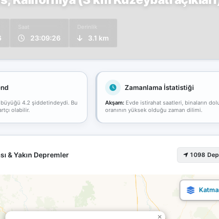
Saat
Derinlik
6
23:09:26
3.1 km
end
Zamanlama İstatistiği
 büyüğü 4.2 şiddetindeydi. Bu
Akşam:
Evde istirahat saatleri, binaların dol
çı olabilir.
oranının yüksek olduğu zaman dilimi.
sı & Yakın Depremler
1098 De
×