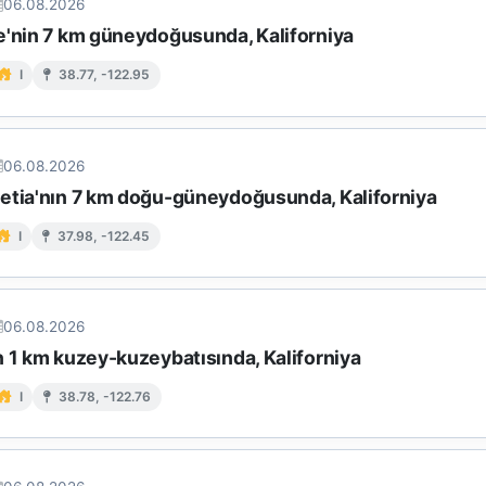
06.08.2026
e'nin 7 km güneydoğusunda, Kaliforniya
I
38.77, -122.95
06.08.2026
etia'nın 7 km doğu-güneydoğusunda, Kaliforniya
I
37.98, -122.45
06.08.2026
n 1 km kuzey-kuzeybatısında, Kaliforniya
I
38.78, -122.76