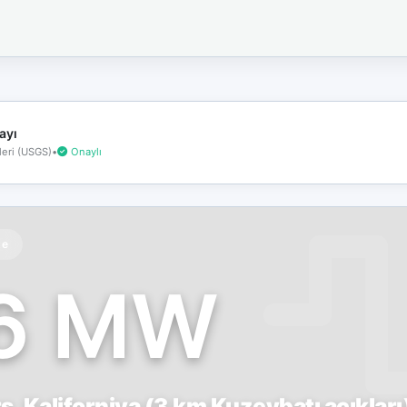
İnternet
bağlantınız
koptu!
Çevrimdışı
moddasınız.
ayı
eri (USGS)
•
Onaylı
te
.6 MW
, Kaliforniya (3 km Kuzeybatı açıkları