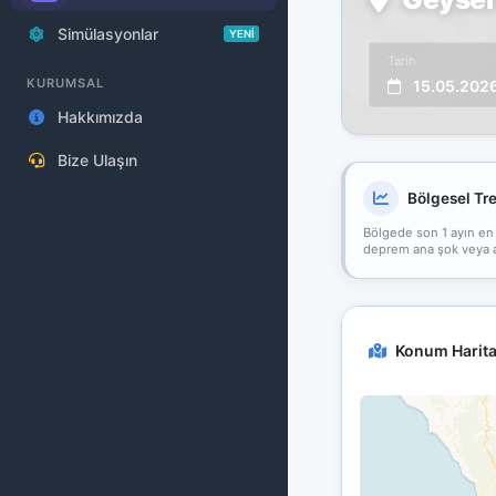
Simülasyonlar
YENİ
Tarih
KURUMSAL
15.05.202
Hakkımızda
Bize Ulaşın
Bölgesel Tr
Bölgede son 1 ayın en
deprem ana şok veya art
Konum Harita