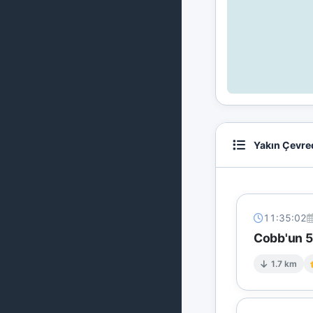
Yakın Çevre
11:35:02
Cobb'un 5 
1.7 km