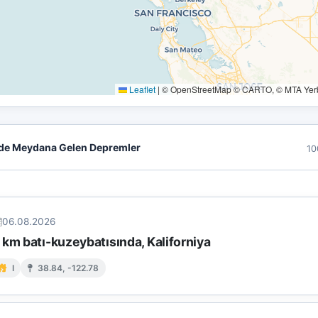
Leaflet
|
© OpenStreetMap © CARTO, © MTA Yerbi
de Meydana Gelen Depremler
10
06.08.2026
km batı-kuzeybatısında, Kaliforniya
I
38.84, -122.78