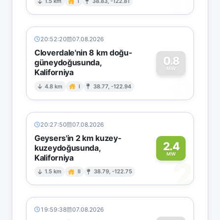
0
1.5 km
I
38.83, -122.81
20:52:20
07.08.2026
Cloverdale'nin 8 km doğu-
0.8
güneydoğusunda,
MW
Kaliforniya
0
4.8 km
I
38.77, -122.94
20:27:50
07.08.2026
Geysers'in 2 km kuzey-
2.4
kuzeydoğusunda,
MW
Kaliforniya
2
1.5 km
II
38.79, -122.75
19:59:38
07.08.2026