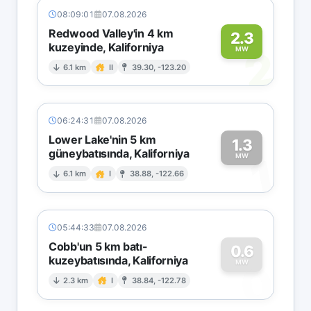
08:09:01
07.08.2026
Redwood Valley'in 4 km
2.3
kuzeyinde, Kaliforniya
2
MW
6.1 km
II
39.30, -123.20
06:24:31
07.08.2026
Lower Lake'nin 5 km
1.3
güneybatısında, Kaliforniya
1
MW
6.1 km
I
38.88, -122.66
05:44:33
07.08.2026
Cobb'un 5 km batı-
0.6
kuzeybatısında, Kaliforniya
0
MW
2.3 km
I
38.84, -122.78