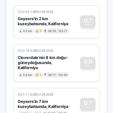
23:03:14
07.08.2026
Geysers'in 2 km
0.7
kuzeybatısında, Kaliforniya
0
MW
4.2 km
I
38.79, -122.77
22:16:53
07.08.2026
Cloverdale'nin 8 km doğu-
0.8
güneydoğusunda,
MW
Kaliforniya
0
5.8 km
I
38.77, -122.94
21:11:52
07.08.2026
Geysers'in 7 km
0.7
kuzeybatısında, Kaliforniya
MW