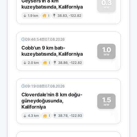
Geysers'in 8 km
0.3
kuzeybatısında, Kaliforniya
0
MW
1.9 km
I
38.83, -122.82
09:46:54
07.08.2026
Cobb'un 9 km batı-
1.0
kuzeybatısında, Kaliforniya
1
MW
2.0 km
I
38.86, -122.82
09:19:08
07.08.2026
Cloverdale'nin 8 km doğu-
1.5
güneydoğusunda,
MW
Kaliforniya
1
4.3 km
I
38.78, -122.93