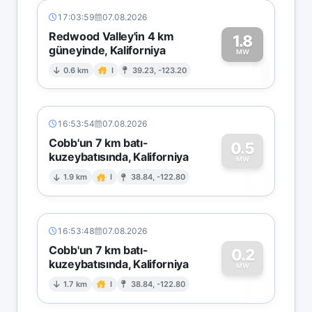
17:03:59
07.08.2026
Redwood Valley'in 4 km
1.8
güneyinde, Kaliforniya
1
MW
0.6 km
I
39.23, -123.20
16:53:54
07.08.2026
Cobb'un 7 km batı-
0.5
kuzeybatısında, Kaliforniya
0
MW
1.9 km
I
38.84, -122.80
16:53:48
07.08.2026
Cobb'un 7 km batı-
0.2
kuzeybatısında, Kaliforniya
0
MW
1.7 km
I
38.84, -122.80