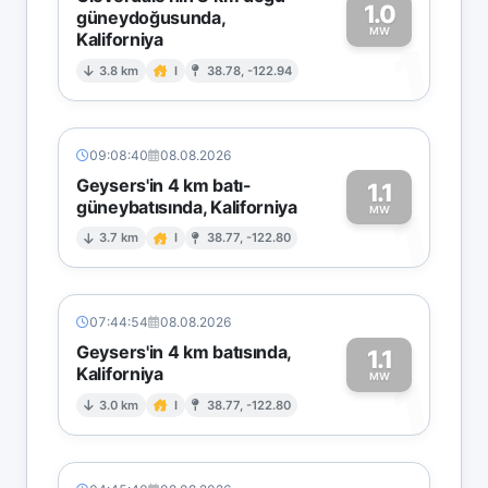
1.0
güneydoğusunda,
MW
Kaliforniya
1
3.8 km
I
38.78, -122.94
09:08:40
08.08.2026
Geysers'in 4 km batı-
1.1
güneybatısında, Kaliforniya
1
MW
3.7 km
I
38.77, -122.80
07:44:54
08.08.2026
Geysers'in 4 km batısında,
1.1
Kaliforniya
1
MW
3.0 km
I
38.77, -122.80