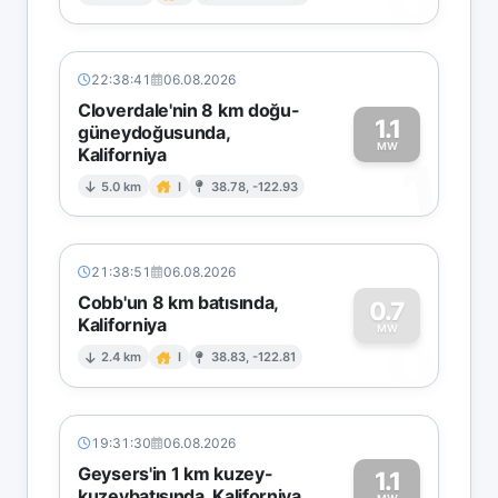
0
22:38:41
06.08.2026
Cloverdale'nin 8 km doğu-
1.1
güneydoğusunda,
MW
Kaliforniya
1
5.0 km
I
38.78, -122.93
21:38:51
06.08.2026
Cobb'un 8 km batısında,
0.7
Kaliforniya
0
MW
2.4 km
I
38.83, -122.81
19:31:30
06.08.2026
Geysers'in 1 km kuzey-
1.1
kuzeybatısında, Kaliforniya