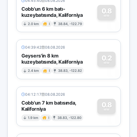
04:45:40
08.08.2026
Cobb'un 6 km batı-
0.8
kuzeybatısında, Kaliforniya
0
MW
2.0 km
I
38.84, -122.79
04:39:42
08.08.2026
Geysers'in 8 km
0.2
kuzeybatısında, Kaliforniya
0
MW
2.4 km
I
38.83, -122.82
04:12:17
08.08.2026
Cobb'un 7 km batısında,
0.8
Kaliforniya
0
MW
1.9 km
I
38.83, -122.80