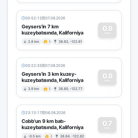
00:52:12
07.08.2026
Geysers'in 7 km
0.8
kuzeybatısında, Kaliforniya
0
MW
2.8 km
I
38.83, -122.81
00:22:35
07.08.2026
Geysers'in 3 km kuzey-
0.8
kuzeybatısında, Kaliforniya
0
MW
3.9 km
I
38.80, -122.77
23:15:17
06.08.2026
Cobb'un 9 km batı-
0.7
kuzeybatısında, Kaliforniya
MW
-0.5 km
I
38.84, -122.82