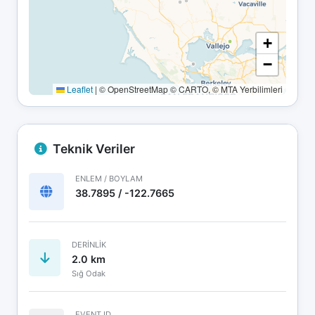
+
−
Leaflet
|
© OpenStreetMap © CARTO, © MTA Yerbilimleri
Teknik Veriler
ENLEM / BOYLAM
38.7895 / -122.7665
DERINLIK
2.0 km
Sığ Odak
EVENT ID