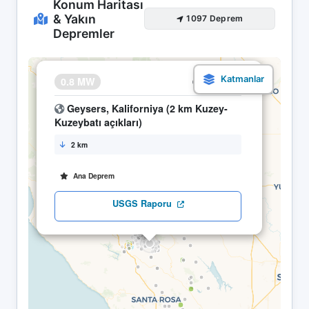
Konum Haritası
& Yakın
1097 Deprem
Depremler
×
0.8 MW
16.05 01:21
Geysers, Kaliforniya (2 km Kuzey-
Kuzeybatı açıkları)
2 km
Ana Deprem
USGS Raporu