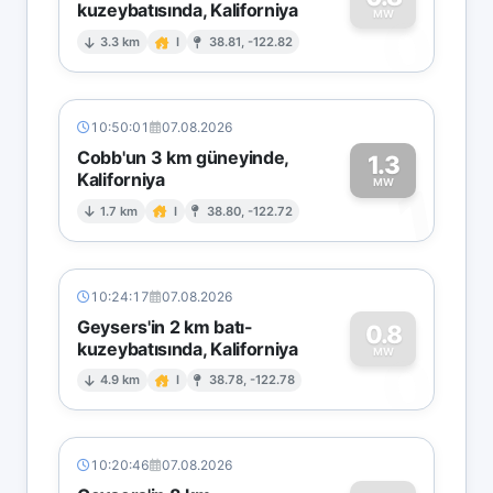
kuzeybatısında, Kaliforniya
0
MW
3.3 km
I
38.81, -122.82
10:50:01
07.08.2026
Cobb'un 3 km güneyinde,
1.3
Kaliforniya
1
MW
1.7 km
I
38.80, -122.72
10:24:17
07.08.2026
Geysers'in 2 km batı-
0.8
kuzeybatısında, Kaliforniya
0
MW
4.9 km
I
38.78, -122.78
10:20:46
07.08.2026