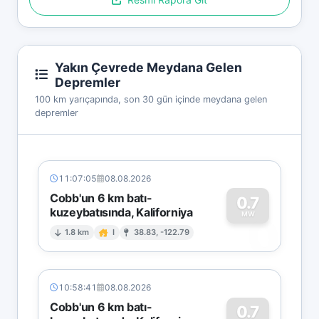
Yakın Çevrede Meydana Gelen
Depremler
100 km yarıçapında, son 30 gün içinde meydana gelen
depremler
11:07:05
08.08.2026
Cobb'un 6 km batı-
0.7
kuzeybatısında, Kaliforniya
0
MW
1.8 km
I
38.83, -122.79
10:58:41
08.08.2026
Cobb'un 6 km batı-
0.7