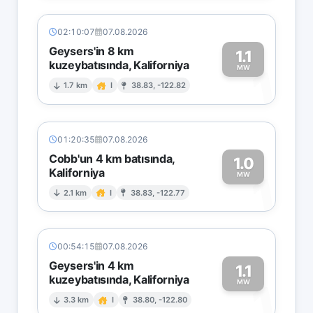
02:10:07
07.08.2026
Geysers'in 8 km
1.1
kuzeybatısında, Kaliforniya
1
MW
1.7 km
I
38.83, -122.82
01:20:35
07.08.2026
Cobb'un 4 km batısında,
1.0
Kaliforniya
1
MW
2.1 km
I
38.83, -122.77
00:54:15
07.08.2026
Geysers'in 4 km
1.1
kuzeybatısında, Kaliforniya
1
MW
3.3 km
I
38.80, -122.80