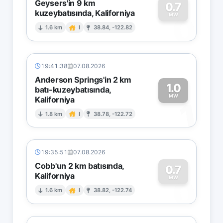
Geysers'in 9 km
0.7
kuzeybatısında, Kaliforniya
0
MW
1.6 km
I
38.84, -122.82
19:41:38
07.08.2026
Anderson Springs'in 2 km
1.0
batı-kuzeybatısında,
MW
Kaliforniya
1
1.8 km
I
38.78, -122.72
19:35:51
07.08.2026
Cobb'un 2 km batısında,
0.7
Kaliforniya
0
MW
1.6 km
I
38.82, -122.74