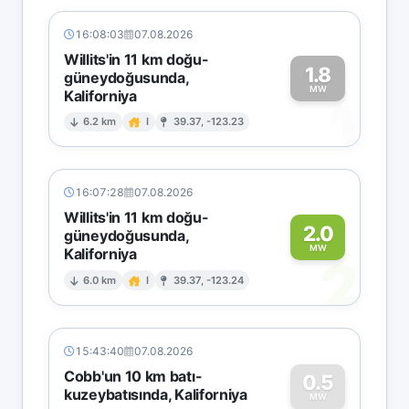
16:08:03
07.08.2026
Willits'in 11 km doğu-
1.8
güneydoğusunda,
MW
Kaliforniya
1
6.2 km
I
39.37, -123.23
16:07:28
07.08.2026
Willits'in 11 km doğu-
2.0
güneydoğusunda,
MW
Kaliforniya
2
6.0 km
I
39.37, -123.24
15:43:40
07.08.2026
Cobb'un 10 km batı-
0.5
kuzeybatısında, Kaliforniya
MW