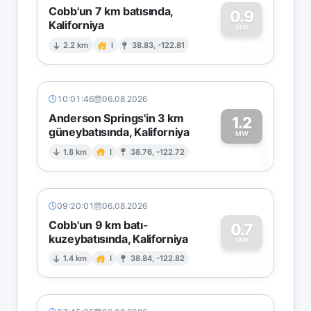
Cobb'un 7 km batısında,
0.9
Kaliforniya
0
MW
2.2 km
I
38.83, -122.81
10:01:46
06.08.2026
Anderson Springs'in 3 km
1.2
güneybatısında, Kaliforniya
1
MW
1.8 km
I
38.76, -122.72
09:20:01
06.08.2026
Cobb'un 9 km batı-
0.7
kuzeybatısında, Kaliforniya
0
MW
1.4 km
I
38.84, -122.82