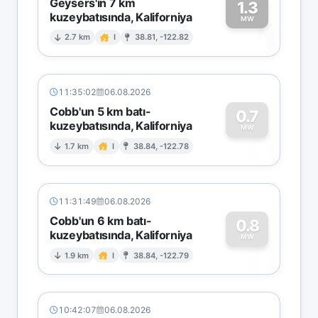
Geysers'in 7 km
1.3
kuzeybatısında, Kaliforniya
1
MW
2.7 km
I
38.81, -122.82
11:35:02
06.08.2026
Cobb'un 5 km batı-
0.7
kuzeybatısında, Kaliforniya
0
MW
1.7 km
I
38.84, -122.78
11:31:49
06.08.2026
Cobb'un 6 km batı-
0.8
kuzeybatısında, Kaliforniya
0
MW
1.9 km
I
38.84, -122.79
10:42:07
06.08.2026