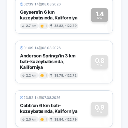
02:39:14
08.08.2026
Geysers'in 6 km
1.4
kuzeybatısında, Kaliforniya
1
MW
2.7 km
I
38.82, -122.79
01:09:14
08.08.2026
Anderson Springs'in 3 km
0.8
batı-kuzeybatısında,
MW
Kaliforniya
0
2.2 km
I
38.78, -122.72
23:52:14
07.08.2026
Cobb'un 6 km batı-
0.9
kuzeybatısında, Kaliforniya
0
MW
2.0 km
I
38.84, -122.79