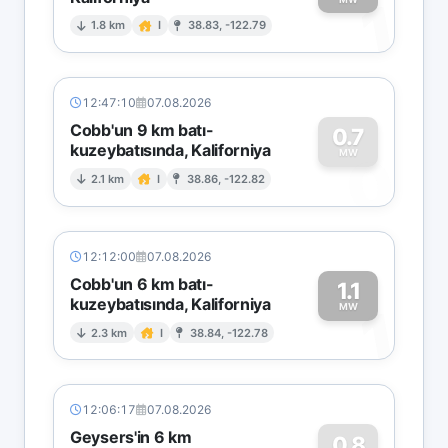
1
1.8 km
I
38.83, -122.79
12:47:10
07.08.2026
Cobb'un 9 km batı-
0.7
kuzeybatısında, Kaliforniya
0
MW
2.1 km
I
38.86, -122.82
12:12:00
07.08.2026
Cobb'un 6 km batı-
1.1
kuzeybatısında, Kaliforniya
1
MW
2.3 km
I
38.84, -122.78
12:06:17
07.08.2026
Geysers'in 6 km
0.8