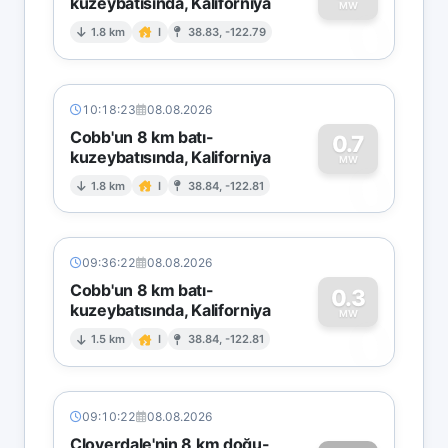
kuzeybatısında, Kaliforniya
0
MW
1.8 km
I
38.83, -122.79
10:18:23
08.08.2026
Cobb'un 8 km batı-
0.7
kuzeybatısında, Kaliforniya
0
MW
1.8 km
I
38.84, -122.81
09:36:22
08.08.2026
Cobb'un 8 km batı-
0.3
kuzeybatısında, Kaliforniya
0
MW
1.5 km
I
38.84, -122.81
09:10:22
08.08.2026
Cloverdale'nin 8 km doğu-