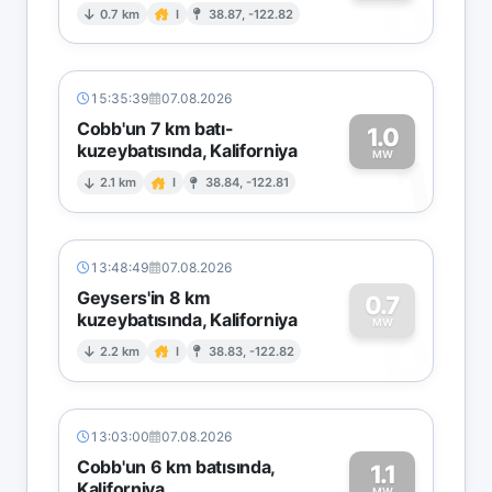
0
0.7 km
I
38.87, -122.82
15:35:39
07.08.2026
Cobb'un 7 km batı-
1.0
kuzeybatısında, Kaliforniya
1
MW
2.1 km
I
38.84, -122.81
13:48:49
07.08.2026
Geysers'in 8 km
0.7
kuzeybatısında, Kaliforniya
0
MW
2.2 km
I
38.83, -122.82
13:03:00
07.08.2026
Cobb'un 6 km batısında,
1.1
Kaliforniya
MW