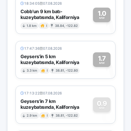
18:34:05
07.08.2026
Cobb'un 9 km batı-
1.0
kuzeybatısında, Kaliforniya
1
MW
1.8 km
I
38.84, -122.82
17:47:36
07.08.2026
Geysers'in 5 km
1.7
kuzeybatısında, Kaliforniya
1
MW
3.3 km
I
38.81, -122.80
17:13:22
07.08.2026
Geysers'in 7 km
0.9
kuzeybatısında, Kaliforniya
0
MW
2.9 km
I
38.81, -122.82