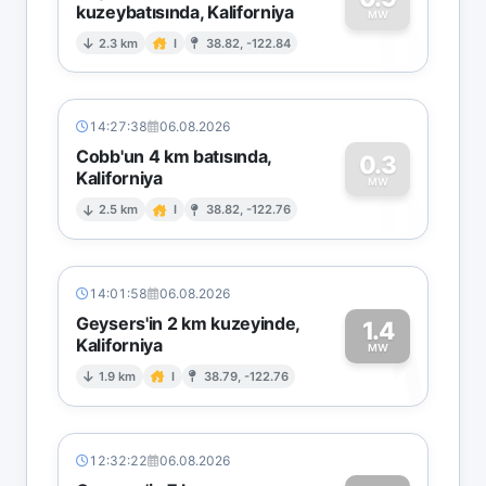
kuzeybatısında, Kaliforniya
0
MW
2.3 km
I
38.82, -122.84
14:27:38
06.08.2026
Cobb'un 4 km batısında,
0.3
Kaliforniya
0
MW
2.5 km
I
38.82, -122.76
14:01:58
06.08.2026
Geysers'in 2 km kuzeyinde,
1.4
Kaliforniya
1
MW
1.9 km
I
38.79, -122.76
12:32:22
06.08.2026