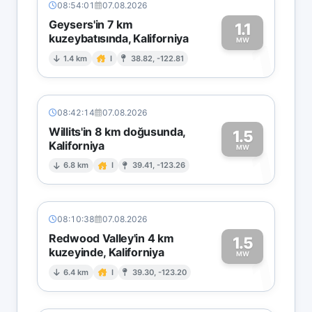
08:54:01
07.08.2026
Geysers'in 7 km
1.1
kuzeybatısında, Kaliforniya
1
MW
1.4 km
I
38.82, -122.81
08:42:14
07.08.2026
Willits'in 8 km doğusunda,
1.5
Kaliforniya
1
MW
6.8 km
I
39.41, -123.26
08:10:38
07.08.2026
Redwood Valley'in 4 km
1.5
kuzeyinde, Kaliforniya
1
MW
6.4 km
I
39.30, -123.20