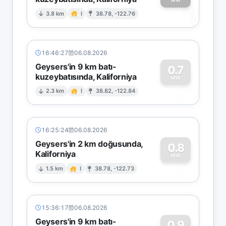
1
MW
3.8 km
I
38.78, -122.76
16:46:27
06.08.2026
Geysers'in 9 km batı-
0.7
kuzeybatısında, Kaliforniya
0
MW
2.3 km
I
38.82, -122.84
16:25:24
06.08.2026
Geysers'in 2 km doğusunda,
0.8
Kaliforniya
0
MW
1.5 km
I
38.78, -122.73
15:36:17
06.08.2026
Geysers'in 9 km batı-
0.9