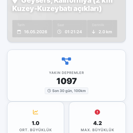
Geysers, Kaliforniya (2 km
Kuzey-Kuzeybatı açıkları)
Tarih
Saat
Derinlik
16.05.2026
01:21:24
2.0 km
YAKIN DEPREMLER
1097
Son 30 gün, 100km
1.0
4.2
ORT. BÜYÜKLÜK
MAX. BÜYÜKLÜK