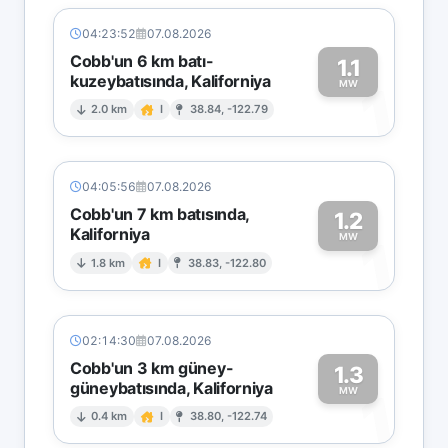
04:23:52
07.08.2026
Cobb'un 6 km batı-
1.1
kuzeybatısında, Kaliforniya
1
MW
2.0 km
I
38.84, -122.79
04:05:56
07.08.2026
Cobb'un 7 km batısında,
1.2
Kaliforniya
1
MW
1.8 km
I
38.83, -122.80
02:14:30
07.08.2026
Cobb'un 3 km güney-
1.3
güneybatısında, Kaliforniya
1
MW
0.4 km
I
38.80, -122.74