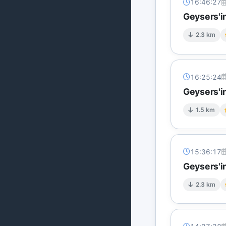
16:46:27
Geysers'in
2.3 km
16:25:24
Geysers'i
1.5 km
15:36:17
Geysers'in
2.3 km