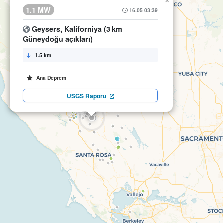
×
1.1 MW
16.05 03:39
Geysers, Kaliforniya (3 km
Güneydoğu açıkları)
1.5 km
Ana Deprem
USGS Raporu