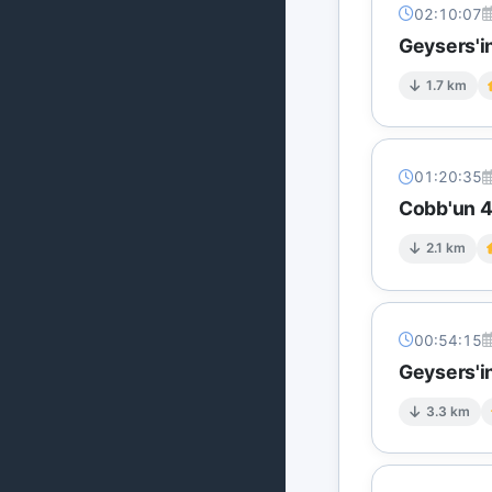
02:10:07
Geysers'in
1.7 km
01:20:35
Cobb'un 4 
2.1 km
00:54:15
Geysers'in
3.3 km