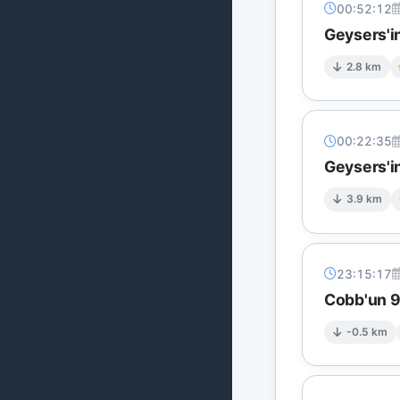
00:52:12
Geysers'in
2.8 km
00:22:35
Geysers'i
3.9 km
23:15:17
Cobb'un 9 
-0.5 km