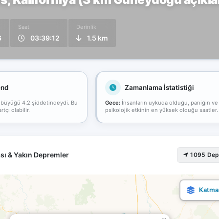
Saat
Derinlik
6
03:39:12
1.5 km
end
Zamanlama İstatistiği
 büyüğü 4.2 şiddetindeydi. Bu
Gece:
İnsanların uykuda olduğu, paniğin ve
çı olabilir.
psikolojik etkinin en yüksek olduğu saatler.
sı & Yakın Depremler
1095 De