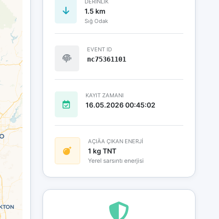
DERINLIK
1.5 km
Sığ Odak
EVENT ID
nc75361101
KAYIT ZAMANI
16.05.2026 00:45:02
AÇIÄA ÇIKAN ENERJİ
1 kg TNT
Yerel sarsıntı enerjisi