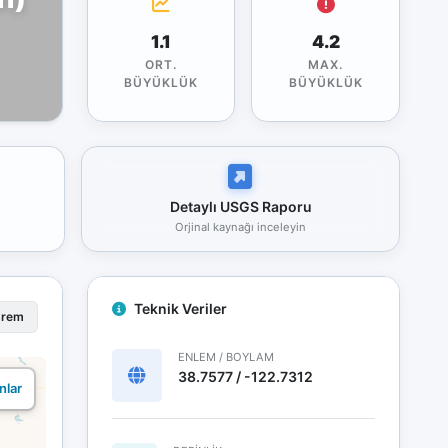
1.1
4.2
ORT.
MAX.
BÜYÜKLÜK
BÜYÜKLÜK
Detaylı USGS Raporu
Orjinal kaynağı inceleyin
Teknik Veriler
prem
ENLEM / BOYLAM
38.7577 / -122.7312