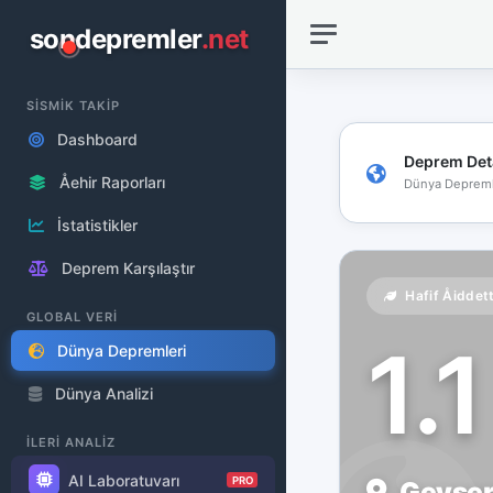
sondepremler
.net
SİSMİK TAKİP
Dashboard
Deprem Det
Åehir Raporları
Dünya Depreml
İstatistikler
Deprem Karşılaştır
Hafif Åiddet
GLOBAL VERİ
1.
Dünya Depremleri
Dünya Analizi
İLERİ ANALİZ
AI Laboratuvarı
PRO
Geysers