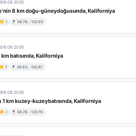
06.08.2026
e'nin 8 km doğu-güneydoğusunda, Kaliforniya
I
38.78, -122.93
06.08.2026
km batısında, Kaliforniya
I
38.83, -122.81
06.08.2026
n 1 km kuzey-kuzeybatısında, Kaliforniya
I
38.78, -122.76