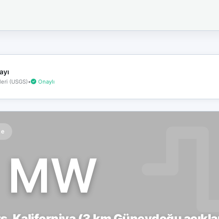
İnternet
bağlantınız
koptu!
Çevrimdışı
moddasınız.
ayı
eri (USGS)
•
Onaylı
te
1 MW
, Kaliforniya (3 km Güneydoğu açıkla