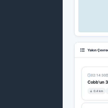
Yakın Çevre
02:14:30
Cobb'un 3
0.4 km