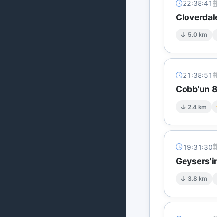
22:38:41
Cloverdal
5.0 km
21:38:51
Cobb'un 8 
2.4 km
19:31:30
Geysers'i
3.8 km