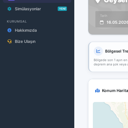
Simülasyonlar
YENİ
Tarih
KURUMSAL
16.05.202
Hakkımızda
Bize Ulaşın
Bölgesel Tr
Bölgede son 1 ayın en
deprem ana şok veya art
Konum Harita