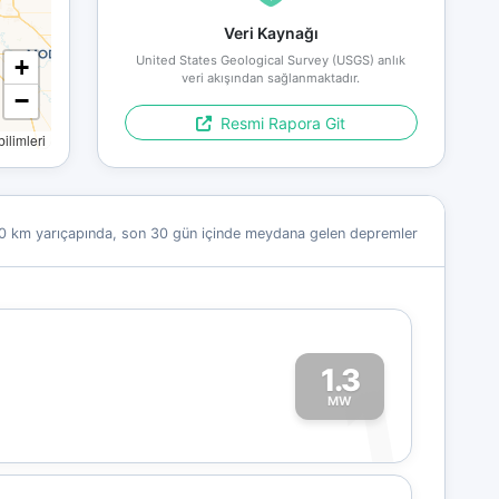
Veri Kaynağı
United States Geological Survey (USGS) anlık
+
veri akışından sağlanmaktadır.
−
Resmi Rapora Git
limleri
0 km yarıçapında, son 30 gün içinde meydana gelen depremler
1.3
1
MW