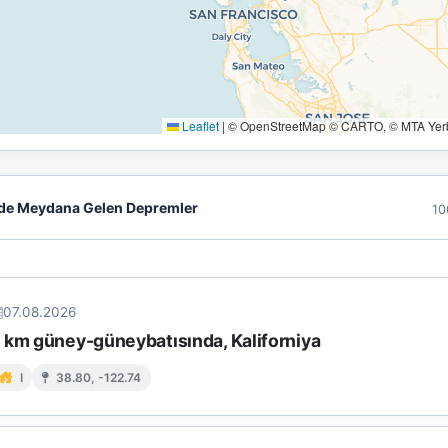
Leaflet
|
© OpenStreetMap © CARTO, © MTA Yerbi
de Meydana Gelen Depremler
10
07.08.2026
 km güney-güneybatısında, Kaliforniya
I
38.80, -122.74