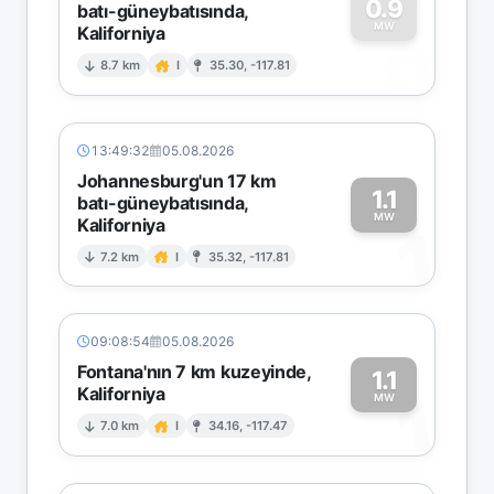
0.9
batı-güneybatısında,
MW
Kaliforniya
0
8.7 km
I
35.30, -117.81
13:49:32
05.08.2026
Johannesburg'un 17 km
1.1
batı-güneybatısında,
MW
Kaliforniya
1
7.2 km
I
35.32, -117.81
09:08:54
05.08.2026
Fontana'nın 7 km kuzeyinde,
1.1
Kaliforniya
1
MW
7.0 km
I
34.16, -117.47