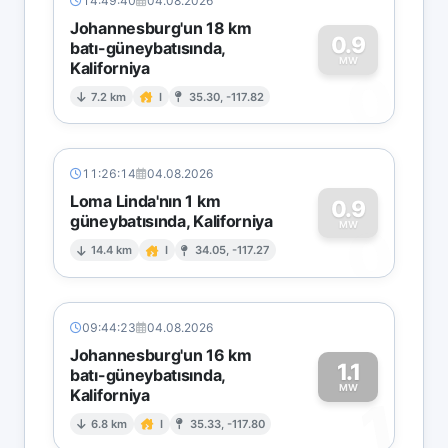
14:49:40
04.08.2026
Johannesburg'un 18 km
0.9
batı-güneybatısında,
MW
Kaliforniya
0
7.2 km
I
35.30, -117.82
11:26:14
04.08.2026
Loma Linda'nın 1 km
0.9
güneybatısında, Kaliforniya
0
MW
14.4 km
I
34.05, -117.27
09:44:23
04.08.2026
Johannesburg'un 16 km
1.1
batı-güneybatısında,
MW
Kaliforniya
1
6.8 km
I
35.33, -117.80