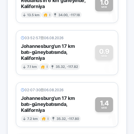
Redlands'ın 6 km güneyinde,
1.0
Kaliforniya
1
MW
13.5 km
I
34.00, -117.18
03:52:57
06.08.2026
Johannesburg'un 17 km
0.9
batı-güneybatısında,
MW
Kaliforniya
0
7.1 km
I
35.32, -117.82
02:07:30
06.08.2026
Johannesburg'un 17 km
1.4
batı-güneybatısında,
MW
Kaliforniya
1
7.2 km
I
35.32, -117.80