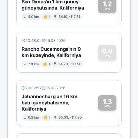
San Dimas'ın 1 km güney-
1.2
güneybatısında, Kaliforniya
1
MW
4.0 km
I
34.10, -117.81
20:48:04
05.08.2026
Rancho Cucamonga'nın 9
0.9
km kuzeyinde, Kaliforniya
0
MW
7.8 km
I
34.20, -117.58
20:32:52
05.08.2026
Johannesburg'un 16 km
1.3
batı-güneybatısında,
MW
Kaliforniya
1
6.2 km
I
35.33, -117.80