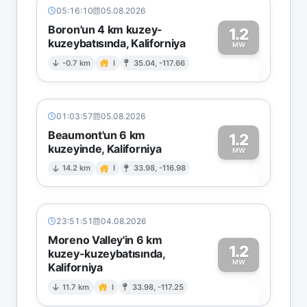
05:16:10
05.08.2026
Boron'un 4 km kuzey-
1.2
kuzeybatısında, Kaliforniya
1
MW
-0.7 km
I
35.04, -117.66
01:03:57
05.08.2026
Beaumont'un 6 km
1.2
kuzeyinde, Kaliforniya
1
MW
14.2 km
I
33.98, -116.98
23:51:51
04.08.2026
Moreno Valley'in 6 km
1.2
kuzey-kuzeybatısında,
MW
Kaliforniya
1
11.7 km
I
33.98, -117.25