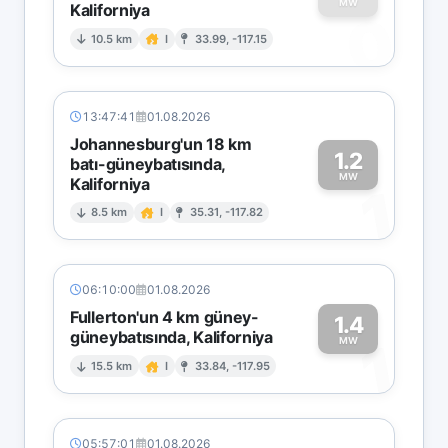
MW
Kaliforniya
0
10.5 km
I
33.99, -117.15
13:47:41
01.08.2026
Johannesburg'un 18 km
1.2
batı-güneybatısında,
MW
Kaliforniya
1
8.5 km
I
35.31, -117.82
06:10:00
01.08.2026
Fullerton'un 4 km güney-
1.4
güneybatısında, Kaliforniya
1
MW
15.5 km
I
33.84, -117.95
05:57:01
01.08.2026