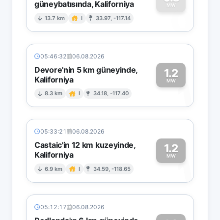
güneybatısında, Kaliforniya
0
MW
13.7 km
I
33.97, -117.14
05:46:32
06.08.2026
Devore'nin 5 km güneyinde,
1.2
Kaliforniya
1
MW
8.3 km
I
34.18, -117.40
05:33:21
06.08.2026
Castaic'in 12 km kuzeyinde,
1.2
Kaliforniya
1
MW
6.9 km
I
34.59, -118.65
05:12:17
06.08.2026