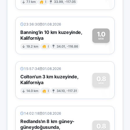
1
7.1 km
I
33.99, -117.05
23:36:30
01.08.2026
Banning'in 10 km kuzeyinde,
1.0
Kaliforniya
1
MW
19.2 km
I
34.01, -116.86
15:57:34
01.08.2026
Colton'un 3 km kuzeyinde,
0.8
Kaliforniya
0
MW
14.0 km
I
34.10, -117.31
14:02:18
01.08.2026
Redlands'ın 8 km güney-
0.8
güneydoğusunda,