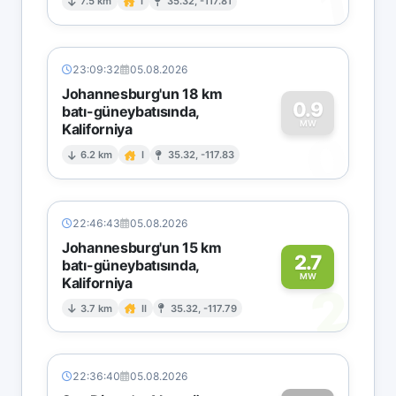
1
7.5 km
I
35.32, -117.81
23:09:32
05.08.2026
Johannesburg'un 18 km
0.9
batı-güneybatısında,
MW
Kaliforniya
0
6.2 km
I
35.32, -117.83
22:46:43
05.08.2026
Johannesburg'un 15 km
2.7
batı-güneybatısında,
MW
Kaliforniya
2
3.7 km
II
35.32, -117.79
22:36:40
05.08.2026