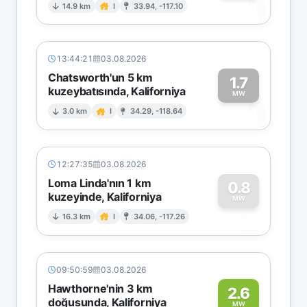
1
14.9 km
I
33.94, -117.10
13:44:21
03.08.2026
Chatsworth'un 5 km
1.7
kuzeybatısında, Kaliforniya
1
MW
3.0 km
I
34.29, -118.64
12:27:35
03.08.2026
Loma Linda'nın 1 km
0.8
kuzeyinde, Kaliforniya
0
MW
16.3 km
I
34.06, -117.26
09:50:59
03.08.2026
Hawthorne'nin 3 km
2.6
doğusunda, Kaliforniya
MW