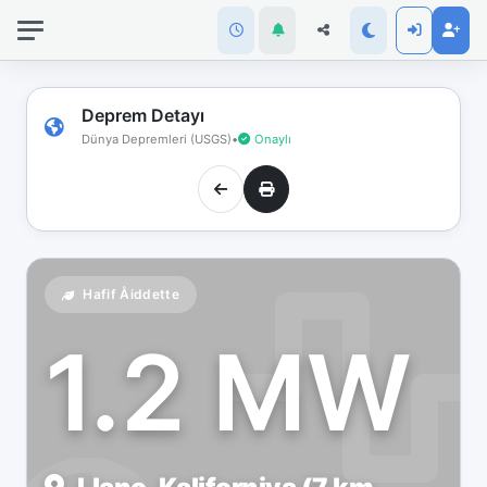
İnternet
bağlantınız
koptu!
Çevrimdışı
Deprem Detayı
moddasınız.
Dünya Depremleri (USGS)
•
Onaylı
Hafif Åiddette
1.2 MW