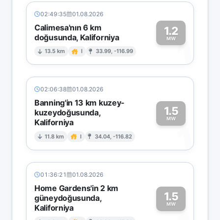
02:49:35
01.08.2026
Calimesa'nın 6 km
1.2
doğusunda, Kaliforniya
1
MW
13.5 km
I
33.99, -116.99
02:06:38
01.08.2026
Banning'in 13 km kuzey-
1.5
kuzeydoğusunda,
MW
Kaliforniya
1
11.8 km
I
34.04, -116.82
01:36:21
01.08.2026
Home Gardens'in 2 km
1.5
güneydoğusunda,
MW
Kaliforniya