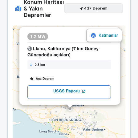
Konum Haritası
& Yakın
437 Deprem
Depremler
×
1.2 MW
16.05 20:06
Llano, Kaliforniya (7 km Güney-
Güneydoğu açıkları)
2.8 km
Ana Deprem
USGS Raporu