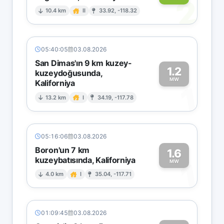
2
10.4 km
II
33.92, -118.32
05:40:05
03.08.2026
San Dimas'ın 9 km kuzey-
1.2
kuzeydoğusunda,
MW
Kaliforniya
1
13.2 km
I
34.19, -117.78
05:16:06
03.08.2026
Boron'un 7 km
1.6
kuzeybatısında, Kaliforniya
1
MW
4.0 km
I
35.04, -117.71
01:09:45
03.08.2026