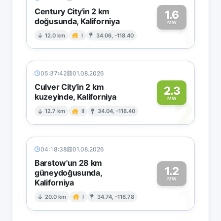
Century City'in 2 km
1.6
doğusunda, Kaliforniya
1
MW
12.0 km
I
34.06, -118.40
05:37:42
01.08.2026
Culver City'in 2 km
2.3
kuzeyinde, Kaliforniya
2
MW
12.7 km
II
34.04, -118.40
04:18:38
01.08.2026
Barstow'un 28 km
1.2
güneydoğusunda,
MW
Kaliforniya
1
20.0 km
I
34.74, -116.78