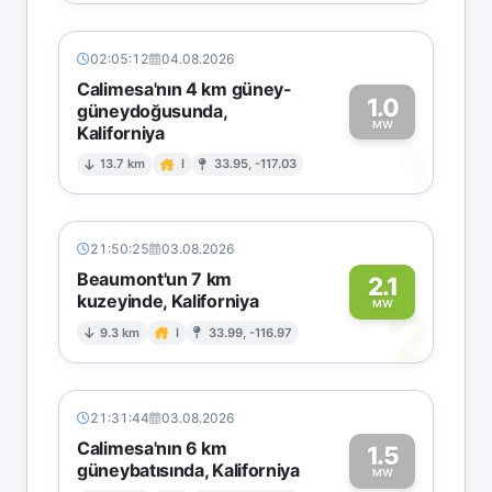
02:05:12
04.08.2026
Calimesa'nın 4 km güney-
1.0
güneydoğusunda,
MW
Kaliforniya
1
13.7 km
I
33.95, -117.03
21:50:25
03.08.2026
Beaumont'un 7 km
2.1
kuzeyinde, Kaliforniya
2
MW
9.3 km
I
33.99, -116.97
21:31:44
03.08.2026
Calimesa'nın 6 km
1.5
güneybatısında, Kaliforniya
MW