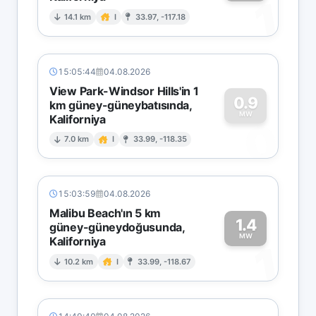
1
14.1 km
I
33.97, -117.18
15:05:44
04.08.2026
View Park-Windsor Hills'in 1
0.9
km güney-güneybatısında,
MW
Kaliforniya
0
7.0 km
I
33.99, -118.35
15:03:59
04.08.2026
Malibu Beach'ın 5 km
1.4
güney-güneydoğusunda,
MW
Kaliforniya
1
10.2 km
I
33.99, -118.67