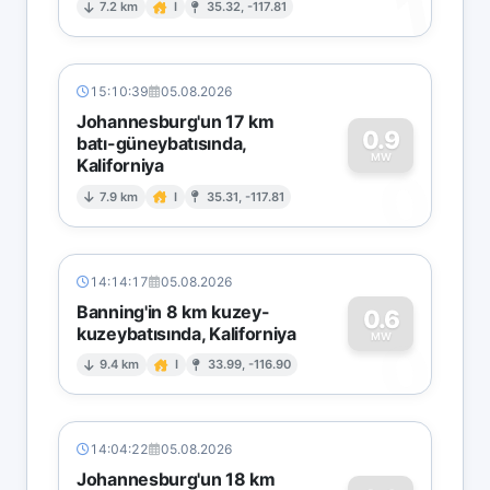
1
7.2 km
I
35.32, -117.81
15:10:39
05.08.2026
Johannesburg'un 17 km
0.9
batı-güneybatısında,
MW
Kaliforniya
0
7.9 km
I
35.31, -117.81
14:14:17
05.08.2026
Banning'in 8 km kuzey-
0.6
kuzeybatısında, Kaliforniya
0
MW
9.4 km
I
33.99, -116.90
14:04:22
05.08.2026
Johannesburg'un 18 km