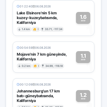
01:22:40
06.08.2026
Lake Elsinore'nin 5 km
1.6
kuzey-kuzeybatısında,
MW
Kaliforniya
1
1.4 km
I
33.71, -117.34
00:54:59
06.08.2026
Mojave'nin 7 km güneyinde,
1.1
Kaliforniya
1
MW
0.2 km
I
34.99, -118.18
00:12:09
06.08.2026
Johannesburg'un 17 km
1.2
batı-güneybatısında,
MW
Kaliforniya