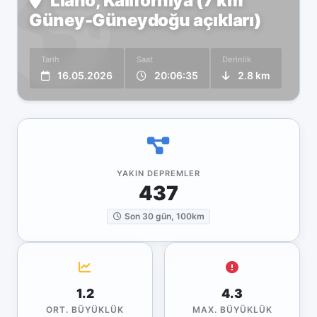
Llano, Kaliforniya (7 km
Güney-Güneydoğu açıkları)
Tarih
Saat
Derinlik
16.05.2026
20:06:35
2.8 km
YAKIN DEPREMLER
437
Son 30 gün, 100km
1.2
4.3
ORT. BÜYÜKLÜK
MAX. BÜYÜKLÜK