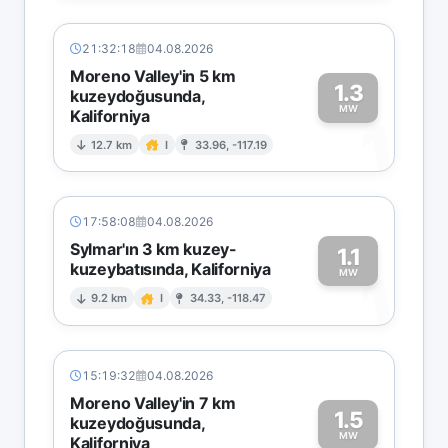
21:32:18
04.08.2026
Moreno Valley'in 5 km
1.3
kuzeydoğusunda,
MW
Kaliforniya
1
12.7 km
I
33.96, -117.19
17:58:08
04.08.2026
Sylmar'ın 3 km kuzey-
1.1
kuzeybatısında, Kaliforniya
1
MW
9.2 km
I
34.33, -118.47
15:19:32
04.08.2026
Moreno Valley'in 7 km
1.5
kuzeydoğusunda,
MW
Kaliforniya