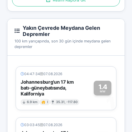
Yakın Çevrede Meydana Gelen
Depremler
100 km yarıçapında, son 30 gün içinde meydana gelen
depremler
04:47:34
07.08.2026
Johannesburg'un 17 km
1.4
batı-güneybatısında,
MW
Kaliforniya
1
6.9 km
I
35.31, -117.80
03:03:45
07.08.2026