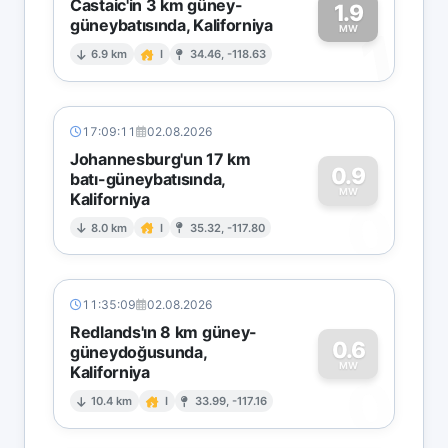
Castaic'in 3 km güney-
1.9
güneybatısında, Kaliforniya
1
MW
6.9 km
I
34.46, -118.63
17:09:11
02.08.2026
Johannesburg'un 17 km
0.9
batı-güneybatısında,
MW
Kaliforniya
0
8.0 km
I
35.32, -117.80
11:35:09
02.08.2026
Redlands'ın 8 km güney-
0.6
güneydoğusunda,
MW
Kaliforniya
0
10.4 km
I
33.99, -117.16