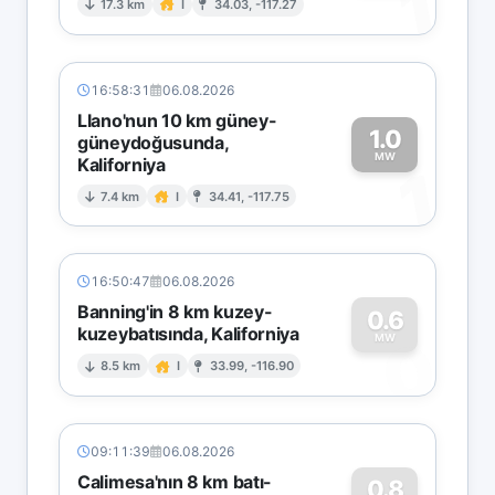
1
17.3 km
I
34.03, -117.27
16:58:31
06.08.2026
Llano'nun 10 km güney-
1.0
güneydoğusunda,
MW
Kaliforniya
1
7.4 km
I
34.41, -117.75
16:50:47
06.08.2026
Banning'in 8 km kuzey-
0.6
kuzeybatısında, Kaliforniya
0
MW
8.5 km
I
33.99, -116.90
09:11:39
06.08.2026
Calimesa'nın 8 km batı-
0.8