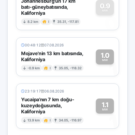
Johannesburg'un 17 km
0.9
batı-güneybatısında,
MW
Kaliforniya
0
8.2 km
I
35.31, -117.81
00:48:12
07.08.2026
Mojave'nin 13 km batısında,
1.0
Kaliforniya
1
MW
-0.9 km
I
35.05, -118.32
23:19:17
06.08.2026
Yucaipa'nın 7 km doğu-
1.1
kuzeydoğusunda,
MW
Kaliforniya
1
13.9 km
I
34.05, -116.97