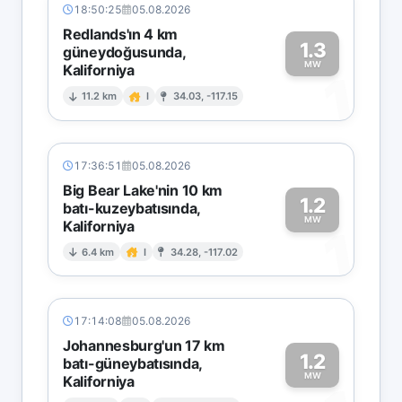
18:50:25
05.08.2026
Redlands'ın 4 km
1.3
güneydoğusunda,
MW
Kaliforniya
1
11.2 km
I
34.03, -117.15
17:36:51
05.08.2026
Big Bear Lake'nin 10 km
1.2
batı-kuzeybatısında,
MW
Kaliforniya
1
6.4 km
I
34.28, -117.02
17:14:08
05.08.2026
Johannesburg'un 17 km
1.2
batı-güneybatısında,
MW
Kaliforniya