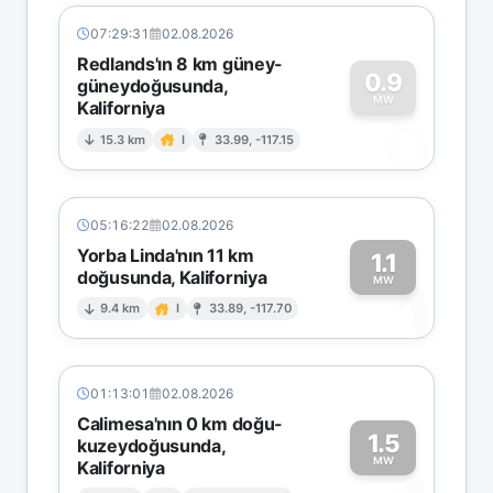
07:29:31
02.08.2026
Redlands'ın 8 km güney-
0.9
güneydoğusunda,
MW
Kaliforniya
0
15.3 km
I
33.99, -117.15
05:16:22
02.08.2026
Yorba Linda'nın 11 km
1.1
doğusunda, Kaliforniya
1
MW
9.4 km
I
33.89, -117.70
01:13:01
02.08.2026
Calimesa'nın 0 km doğu-
1.5
kuzeydoğusunda,
MW
Kaliforniya