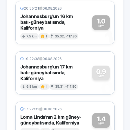
20:55:21
06.08.2026
Johannesburg'un 16 km
1.0
batı-güneybatısında,
MW
Kaliforniya
1
7.5 km
I
35.32, -117.80
19:22:38
06.08.2026
Johannesburg'un 17 km
0.9
batı-güneybatısında,
MW
Kaliforniya
0
6.8 km
I
35.31, -117.80
17:22:32
06.08.2026
Loma Linda'nın 2 km güney-
1.4
güneybatısında, Kaliforniya
MW